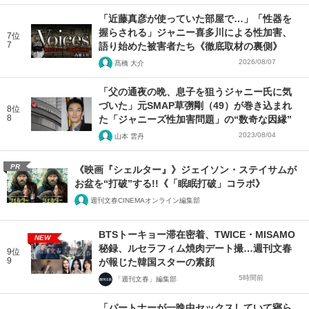
「近藤真彦が使っていた部屋で…」「性器を
握らされる」ジャニー喜多川による性加害、
7位
7
語り始めた被害者たち《徹底取材の裏側》
2026/08/07
髙橋 大介
「父の通夜の晩、息子を狙うジャニー氏に気
づいた」元SMAP草彅剛（49）が巻き込まれ
8位
8
た「ジャニーズ性加害問題」の“数奇な因縁”
2023/08/04
山本 雲丹
PR
《映画『シェルター』》ジェイソン・ステイサムが
お盆を“打破”する!!《「眠眠打破」コラボ》
週刊文春CINEMAオンライン編集部
BTSトーキョー滞在密着、TWICE・MISAMO
NEW
秘録、ルセラフィム焼肉デート撮…週刊文春
9位
9
が報じた韓国スターの素顔
5時間前
「週刊文春」編集部
「パートナーが一晩中セックスしていて寝ら