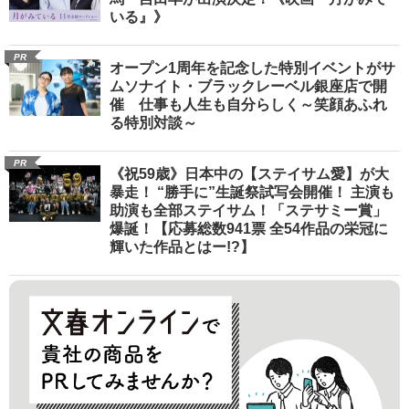
いる』》
PR
オープン1周年を記念した特別イベントがサ
ムソナイト・ブラックレーベル銀座店で開
催 仕事も人生も自分らしく～笑顔あふれ
る特別対談～
PR
《祝59歳》日本中の【ステイサム愛】が大
暴走！ “勝手に”生誕祭試写会開催！ 主演も
助演も全部ステイサム！「ステサミー賞」
爆誕！【応募総数941票 全54作品の栄冠に
輝いた作品とはー!?】