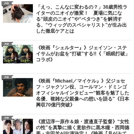
PR
「えっ、こんなに変わるの？」36歳男性ラ
イターのニオイが激変！ 夏場に気にな
る“頭皮のニオイ”や“ベタつき”を解消す
る、“ウィッグのスペシャリスト”が生み出
した徹底ケアとは
PR
《映画『シェルター』》ジェイソン・ステ
イサムがお盆を“打破”する!!《「眠眠打破」
コラボ》
PR
《映画『Michael／マイケル』》父ジョセ
フ・ジャクソン役、コールマン・ドミンゴ
オフィシャルインタビュー“観客を魅了した
名優、複雑な父親像への想いを語る”《日本
興収70億円突破》
PR
《渡辺淳一原作＆娘・渡邉直子監督》“女性
の性”を真摯に描く意欲作に黒木瞳・西岡德
馬・吉田羊が出演決定！《映画『月がみて