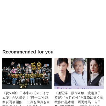
Recommended for you
《祝59歳》日本中の【ステイサ
《渡辺淳一原作＆娘・渡邉直子
ム愛】が大暴走！ “勝手に”生誕
監督》“女性の性”を真摯に描く意
祭試写会開催！ 主演も助演も全
欲作に黒木瞳・西岡德馬・吉田