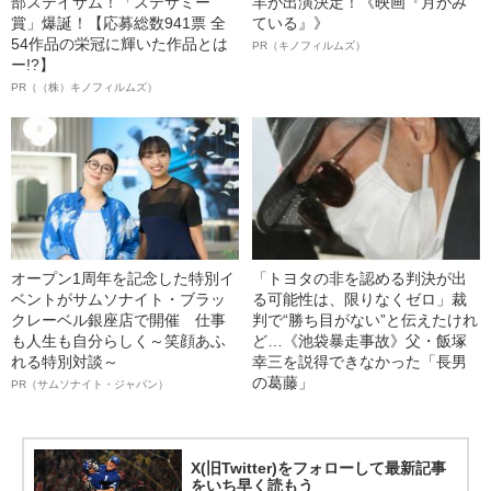
部ステイサム！「ステサミー
羊が出演決定！《映画『月がみ
賞」爆誕！【応募総数941票 全
ている』》
54作品の栄冠に輝いた作品とは
PR（キノフィルムズ）
ー!?】
PR（（株）キノフィルムズ）
オープン1周年を記念した特別イ
「トヨタの非を認める判決が出
ベントがサムソナイト・ブラッ
る可能性は、限りなくゼロ」裁
クレーベル銀座店で開催 仕事
判で“勝ち目がない”と伝えたけれ
も人生も自分らしく～笑顔あふ
ど…《池袋暴走事故》父・飯塚
れる特別対談～
幸三を説得できなかった「長男
の葛藤」
PR（サムソナイト・ジャパン）
X(旧Twitter)をフォローして最新記事
をいち早く読もう