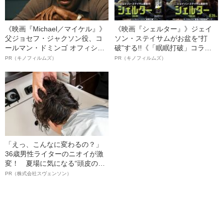
《映画『Michael／マイケル』》
《映画『シェルター』》ジェイ
父ジョセフ・ジャクソン役、コ
ソン・ステイサムがお盆を“打
ールマン・ドミンゴ オフィシャ
破”する!!《「眠眠打破」コラ
ルインタビュー“観客を魅了した
ボ》
PR（キノフィルムズ）
PR（キノフィルムズ）
名優、複雑な父親像への想いを
語る”《日本興収70億円突破》
「えっ、こんなに変わるの？」
36歳男性ライターのニオイが激
変！ 夏場に気になる“頭皮のニ
オイ”や“ベタつき”を解消す
PR（株式会社スヴェンソン）
る、“ウィッグのスペシャリス
ト”が生み出した徹底ケアとは