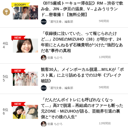
《BTS厳戒トーキョー滞在記》RM→渋谷で飲
SCOOP!
み会、JIN→伊豆の温泉、V→よみうりラン
ド…密着撮！【無料公開】
5時間前
「週刊文春」編集部
「収録後に泣いていた、って報じられたけ
NEW
ど…」ZONEのMIZUHO（38）が明かす、24
4位
年前にとんねるず石橋貴明がつけた“強烈なあ
4
だ名”事件の真相
12時間前
佐藤 ちひろ
観客30人、メインボーカル脱退…M!LKが「ポ
NEW
スト嵐」に上り詰めるまでの12年《ブレイク
5位
5
秘話》
5時間前
「週刊文春」編集部
「だんだんボイトレにも呼ばれなくなっ
NEW
て…」高3で脱退→再結成のオファーも断った
6位
元ZONE・MIZUHOが語る、芸能界引退の裏
6
側と“その後の人生”
12時間前
佐藤 ちひろ