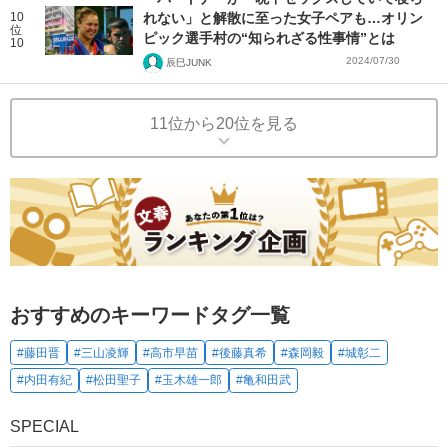
10
れない」と解散に至った女子ペアも…オリン
位
ピック選手村の“知られざる性事情”とは
10
2024/07/30
辰巳JUNK
11位から20位を見る
おすすめのキーワードタグ一覧
#藤田晋
#三山凌輝
#高市早苗
#後藤真希
#森岡毅
#城彰二
#内田有紀
#松田聖子
#玉木雄一郎
#亀和田武
SPECIAL