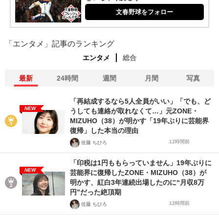
文春野球をフォロー
「エンタメ」記事のランキング
エンタメ
総合
最新
24時間
週間
月間
写真
「再結成するなら5人全員がいい」「でも、ど
NEW
うしても連絡が取れなくて…」元ZONE・
MIZUHO（38）が明かす「19年ぶりに芸能界
復帰」した本当の理由
12時間前
佐藤 ちひろ
「印税は1円ももらっていません」19年ぶりに
NEW
芸能界に復帰したZONE・MIZUHO（38）が
明かす、紅白3年連続出場したのに“月収8万
円”だった絶頂期
12時間前
佐藤 ちひろ