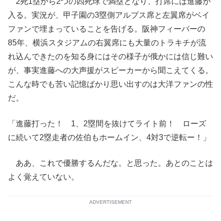
2死1塁から2つの四死球で満塁となり、打席には進藤が
入る。実況が、甲子園の3塁側アルプス席と左翼席がベイ
ファンで埋まっていることを告げる。阪神フィーバーの
85年、横浜スタジアムの右翼席にも大量のトラキチが流
れ込んできたのを知る身にはその様子が俄かには信じ難い
が、事実進藤への大声援がスピーカーから聞こえてくる。
こんな時でも苦い記憶ばかり思い出すのは大洋ファンの性
だ。
「進藤打った！ 1、2塁間を抜けてライト前！ ローズ
に続いて2塁走者の佐伯もホームイン、4対3で逆転ー！」
ああ、これで優勝するんだな。と思った。あとのことは
よく覚えていない。
ADVERTISEMENT