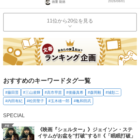
2026/08/01
徳重 龍徳
11位から20位を見る
おすすめのキーワードタグ一覧
#藤田晋
#三山凌輝
#高市早苗
#後藤真希
#森岡毅
#城彰二
#内田有紀
#松田聖子
#玉木雄一郎
#亀和田武
SPECIAL
PR
《映画『シェルター』》ジェイソン・ステ
イサムがお盆を“打破”する!!《「眠眠打破」