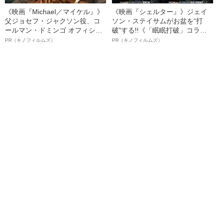
《映画『Michael／マイケル』》
《映画『シェルター』》ジェイ
父ジョセフ・ジャクソン役、コ
ソン・ステイサムがお盆を“打
ールマン・ドミンゴ オフィシャ
破”する!!《「眠眠打破」コラ
ルインタビュー“観客を魅了した
ボ》
PR（キノフィルムズ）
PR（キノフィルムズ）
名優、複雑な父親像への想いを
語る”《日本興収70億円突破》