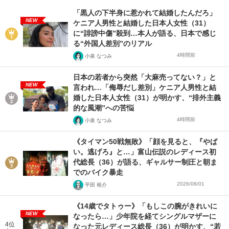
「黒人の下半身に惹かれて結婚したんだろ」
NEW
ケニア人男性と結婚した日本人女性（31）
に“誹謗中傷”殺到…本人が語る、日本で感じ
る“外国人差別”のリアル
4時間前
小泉 なつみ
日本の若者から突然「大麻売ってない？」と
NEW
言われ…「侮辱だし差別」ケニア人男性と結
婚した日本人女性（31）が明かす、“排外主義
的な風潮”への苦悩
4時間前
小泉 なつみ
《タイマン50戦無敗》「顔を見ると、『やば
い。逃げろ』と…」富山伝説のレディース初
代総長（36）が語る、ギャルサー制圧と朝ま
でのバイク暴走
2026/08/01
平田 裕介
《14歳でタトゥー》「もしこの腕がきれいに
NEW
なったら…」少年院を経てシングルマザーに
4位
なった元レディース総長（36）が明かす、“若