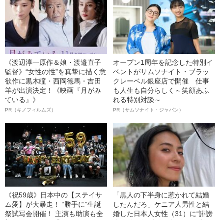
《渡辺淳一原作＆娘・渡邉直子
オープン1周年を記念した特別イ
監督》“女性の性”を真摯に描く意
ベントがサムソナイト・ブラッ
欲作に黒木瞳・西岡德馬・吉田
クレーベル銀座店で開催 仕事
羊が出演決定！《映画『月がみ
も人生も自分らしく～笑顔あふ
ている』》
れる特別対談～
PR（キノフィルムズ）
PR（サムソナイト・ジャパン）
《祝59歳》日本中の【ステイサ
「黒人の下半身に惹かれて結婚
ム愛】が大暴走！ “勝手に”生誕
したんだろ」ケニア人男性と結
祭試写会開催！ 主演も助演も全
婚した日本人女性（31）に“誹謗