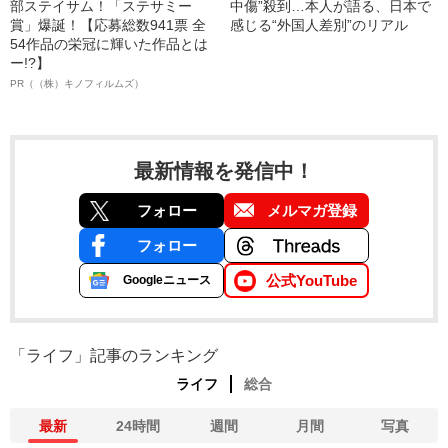
部ステイサム！「ステサミー
中傷”殺到…本人が語る、日本で
賞」爆誕！【応募総数941票 全
感じる“外国人差別”のリアル
54作品の栄冠に輝いた作品とは
ー!?】
PR（（株）キノフィルムズ）
最新情報を発信中！
フォロー
メルマガ登録
フォロー
公式YouTube
Googleニュース
「ライフ」記事のランキング
ライフ
総合
最新
24時間
週間
月間
写真