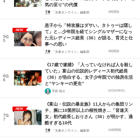
4
気の至り”の代償
3時間前
「文春オンライン」編集部
息子から「特攻服はダサい。タトゥーは隠し
NEW
て」と…少年院を経てシングルマザーになっ
5位
た元レディース総長（36）が語る、育児と仕
5
事への思い
3時間前
「文春オンライン」編集部
《17歳で逮捕》「入っていなければ人を殺し
ていた」富山の伝説的レディース初代総長
6位
（36）が告白する、女子少年院での独房生活
6
と“ヤンキーの更生”
2026/08/01
平田 裕介
《富山・伝説の暴走族》11人からの集団リン
NEW
チ、腕に10箇所以上の根性焼き…「音速天
7位
女」初代総長しおりさん（36）が明かす、過
7
酷すぎる10代
20時間前
「文春オンライン」編集部