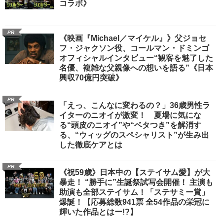
コラボ》
PR
《映画『Michael／マイケル』》父ジョセ
フ・ジャクソン役、コールマン・ドミンゴ
オフィシャルインタビュー“観客を魅了した
名優、複雑な父親像への想いを語る”《日本
興収70億円突破》
PR
「えっ、こんなに変わるの？」36歳男性ラ
イターのニオイが激変！ 夏場に気にな
る“頭皮のニオイ”や“ベタつき”を解消す
る、“ウィッグのスペシャリスト”が生み出
した徹底ケアとは
PR
《祝59歳》日本中の【ステイサム愛】が大
暴走！ “勝手に”生誕祭試写会開催！ 主演も
助演も全部ステイサム！「ステサミー賞」
爆誕！【応募総数941票 全54作品の栄冠に
輝いた作品とはー!?】