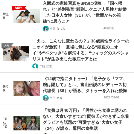
入園式の家族写真をSNSに投稿→「国へ帰
NEW
れ」と“差別発言”殺到…ケニア人男性と結婚
8位
した日本人女性（31）が、“世間からの視
8
線”に思うこと
4時間前
小泉 なつみ
「えっ、こんなに変わるの？」36歳男性ライターの
PR
ニオイが激変！ 夏場に気になる“頭皮のニオ
イ”や“ベタつき”を解消する、“ウィッグのスペシャ
リスト”が生み出した徹底ケアとは
二瓶 仁志
《14歳で指にタトゥー》「息子から『ママ、
腕は隠して』と…」富山伝説のレディース初
9位
9
代総長（36）が語る、タトゥーを入れた後悔
2026/08/01
平田 裕介
「食費は月40万円」「男性から食事に誘われ
ない」大食いすぎて2年間彼氏ができず…水着
10
グラビアも話題の“可愛すぎる”大食い女子
位
10
（24）が語る、驚愕の食生活