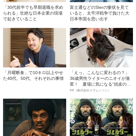
「30代前半でも早期退職を求め
富士通などのSIerの惨状を見て
られる」壮絶な日本企業の現場
いると、太平洋戦争で負けた大
で起きていること
日本帝国を思い出す
「月曜断食」で10キロ以上やせ
「えっ、こんなに変わるの？」
た40代、50代、それぞれの事情
36歳男性ライターのニオイが激
変！ 夏場に気になる“頭皮のニ
オイ”や“ベタつき”を解消す
PR（株式会社スヴェンソン）
る、“ウィッグのスペシャリス
ト”が生み出した徹底ケアとは