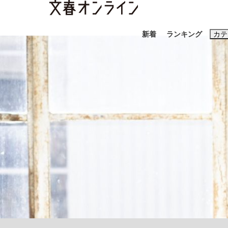
新着
ランキング
カテ
スクープ
ニュー
おすすめのキ
#藤田晋
#三
#玉木雄一郎
「90%は失敗する。でも…」本田圭佑が初め
終戦から81年