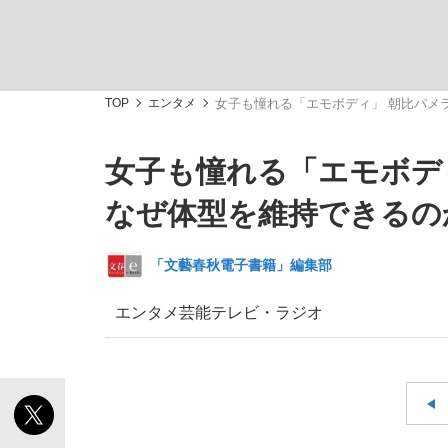
TOP
エンタメ
女子も憧れる「エモボディ」 朝比パメ
女子も憧れる「エモボデ
「敗因分析は一切聞かれなかった」侍ジャパン選
キングの誕生を、目撃せよ。
なぜ体型を維持できるの
「文藝春秋電子書籍」編集部
エンタメ
芸能
テレビ・ラジオ
the Style
「目標達成できなかったからと言って…」サッ