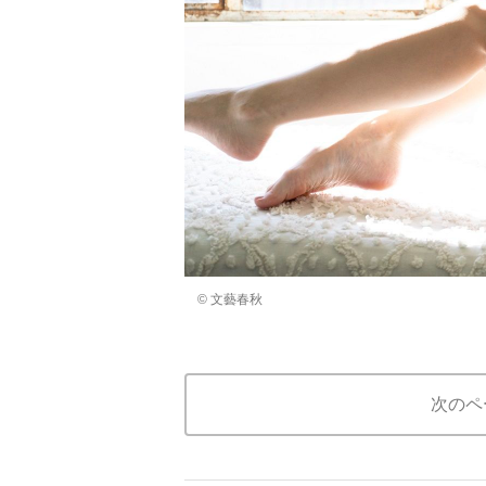
© 文藝春秋
次のペ