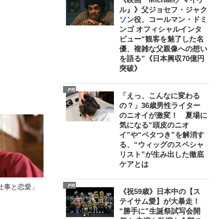
ル』》父ジョセフ・ジャク
ソン役、コールマン・ドミ
ンゴ オフィシャルインタ
ビュー“観客を魅了した名
優、複雑な父親像への想い
を語る”《日本興収70億円
突破》
PR
「えっ、こんなに変わる
の？」36歳男性ライター
のニオイが激変！ 夏場に
気になる“頭皮のニオ
イ”や“ベタつき”を解消す
る、“ウィッグのスペシャ
リスト”が生み出した徹底
ケアとは
仕事と恋愛」
PR
《祝59歳》日本中の【ス
テイサム愛】が大暴走！
“勝手に”生誕祭試写会開