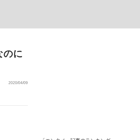
ない資産運用のすべて
なのに
が悲しい」『北の国から』倉本聰氏（91...
2020/04/09