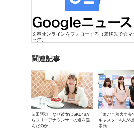
文春オンラインをフォローする
（遷移先で☆マ
ック）
関連記事
柴田阿弥 なぜ彼女はSKE48か
「まだ全然大丈
らフリーアナウンサーの道を選
キャスター4人が
んだのか
素顔