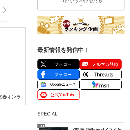
11位から20位を見る
最新情報を発信中！
フォロー
メルマガ登録
フォロー
Googleニュース
公式YouTube
文春オンラ
SPECIAL
PR
《映画『Michael／マイケ