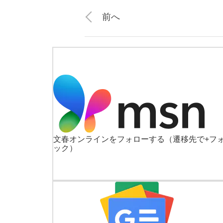
前へ
文春オンラインをフォローする
（遷移先で+フ
ック）