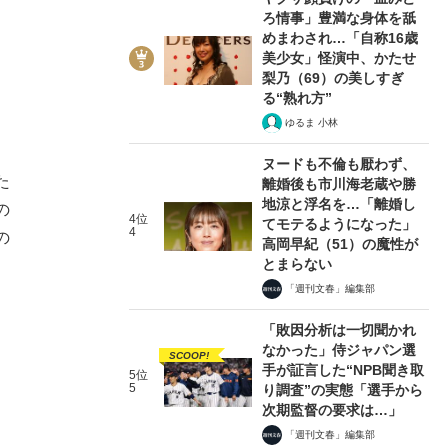
ろ情事」豊満な身体を舐
めまわされ…「自称16歳
美少女」怪演中、かたせ
梨乃（69）の美しすぎ
る“熟れ方”
ゆるま 小林
ヌードも不倫も厭わず、
た
離婚後も市川海老蔵や勝
地涼と浮名を…「離婚し
の
4位
てモテるようになった」
4
の
高岡早紀（51）の魔性が
とまらない
「週刊文春」編集部
「敗因分析は一切聞かれ
なかった」侍ジャパン選
SCOOP!
手が証言した“NPB聞き取
5位
5
り調査”の実態「選手から
次期監督の要求は…」
「週刊文春」編集部