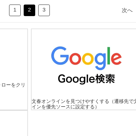
1
2
3
次へ
ォローをクリ
文春オンラインを見つけやすくする
（遷移先で
インを優先ソースに設定する）