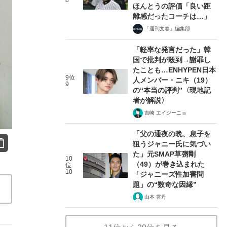
8
ほんとうの評価「良い距
離感だったコーチは…」
「週刊文春」編集部
「軽率な発言だった」韓
国で批判が殺到→謝罪し
たことも…ENHYPEN日本
9位
人メンバー・ニキ（19）
9
の“本当の評判”〈現地記
者が解説〉
吉崎 エイジーニョ
「父の通夜の晩、息子を
狙うジャニー氏に気づい
た」元SMAP草彅剛
10
（49）が巻き込まれた
位
10
「ジャニーズ性加害問
題」の“数奇な因縁”
山本 雲丹