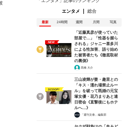
「エンタメ」記事のランキング
彼
エンタメ
総合
最新
24時間
週間
月間
写真
「近藤真彦が使っていた
部屋で…」「性器を握ら
NEW
される」ジャニー喜多川
による性加害、語り始め
た被害者たち《徹底取材
の裏側》
髙橋 大介
三山凌輝が妻・趣里との
「キス・濡れ場禁止ルー
SCOOP!
ル」を破って既婚の元宝
塚女優・花乃まりあと連
日密会《直撃後にもホテ
ルへ…》
「週刊文春」編集部
ヤクザ顔負けの「血みど