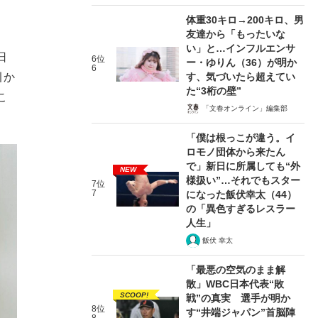
体重30キロ→200キロ、男
友達から「もったいな
い」と…インフルエンサ
日
6位
ー・ゆりん（36）が明か
6
す、気づいたら超えてい
引か
た“3桁の壁”
こ
「文春オンライン」編集部
「僕は根っこが違う。イ
ロモノ団体から来たん
で」新日に所属しても“外
NEW
様扱い”…それでもスター
7位
7
になった飯伏幸太（44）
の「異色すぎるレスラー
人生」
飯伏 幸太
「最悪の空気のまま解
散」WBC日本代表“敗
SCOOP!
戦”の真実 選手が明か
8位
す“井端ジャパン”首脳陣