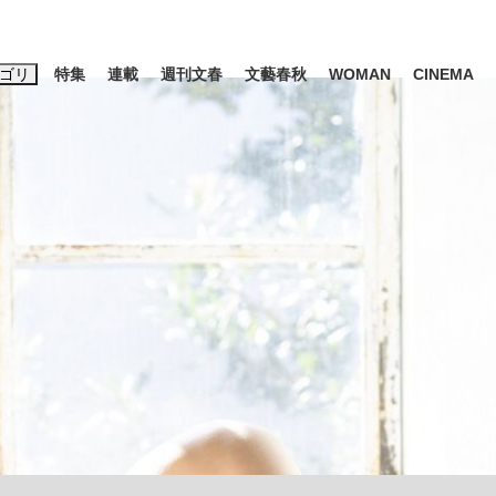
ゴリ
特集
連載
週刊文春
文藝春秋
WOMAN
CINEMA
キーワード入力
ス
エンタメ
ライフ
ビジネス
ーワードタグ一覧
山凌輝
#高市早苗
#後藤真希
#森岡毅
#城彰二
#内田有紀
観る将棋、読
#亀和田武
て明かした日本代表監督に...
「最悪の空気のまま解散」W