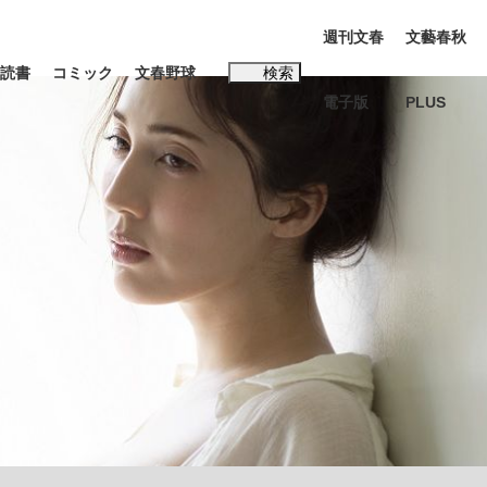
週刊文春
文藝春秋
読書
コミック
文春野球
検索
電子版
PLUS
インタビュー
読書
#松田聖子
む将棋
BC日本代表“敗戦”の真実 選手が明かす...