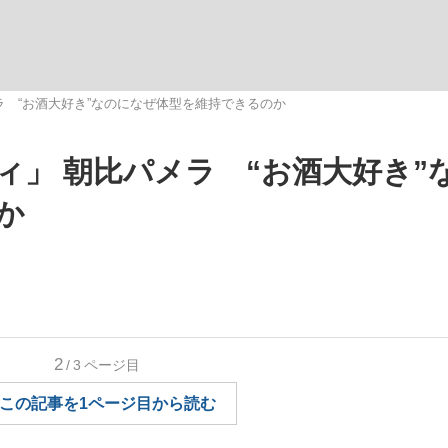
いまさら聞け
ラ “お酒大好き”なのになぜ体型を維持できるのか
ィ」 朝比パメラ “お酒大好き”
手が証言した“NPB聞...
「クマが悪者扱いされているの
か
2
/3
ページ目
もっと見る
この記事を1ページ目から読む
カー日本代表・森保一監督...