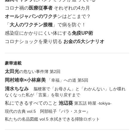
コロナ禍の
医療従事者
それぞれの4カ月
オールジャパンのワクチ
ンはどこまで？
「
大人のワクチン接種
」で病を防ぐ！
感染症にかかりにくい体にする
免疫UP術
コロナショックを乗り切る
お金の5大シナリオ
豪華連載
太田光
の危ない事件簿 第2回
岡村靖幸×小林麻美
「幸福」への道 第5回
清水ちなみ
脳梗塞で「お母さん」と「わかんない」しか喋れ
なくなった私が「言葉」を取り戻すまで
私にできるすべてのこと
池辺葵
第五話 時屋 -tokiya-
現代の古典 vol.5 阿部暁子『パラ・スター』
私たちの名品図鑑 vol.5 水拭きできる掃除ロボット