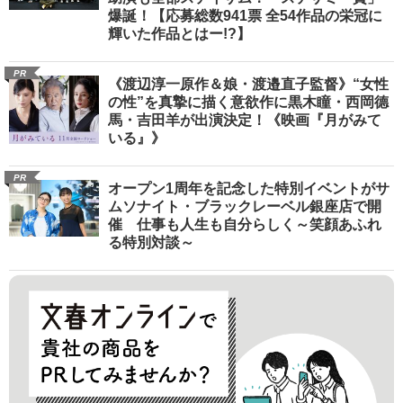
爆誕！【応募総数941票 全54作品の栄冠に
輝いた作品とはー!?】
PR
《渡辺淳一原作＆娘・渡邉直子監督》“女性
の性”を真摯に描く意欲作に黒木瞳・西岡德
馬・吉田羊が出演決定！《映画『月がみて
いる』》
PR
オープン1周年を記念した特別イベントがサ
ムソナイト・ブラックレーベル銀座店で開
催 仕事も人生も自分らしく～笑顔あふれ
る特別対談～