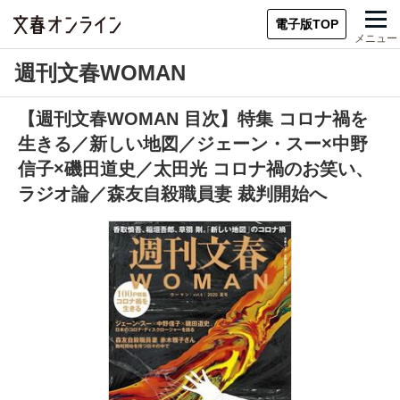
電子版TOP
メニュー
週刊文春WOMAN
【週刊文春WOMAN 目次】特集 コロナ禍を
生きる／新しい地図／ジェーン・スー×中野
信子×磯田道史／太田光 コロナ禍のお笑い、
ラジオ論／森友自殺職員妻 裁判開始へ