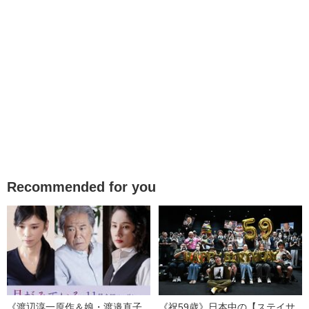
Recommended for you
《渡辺淳一原作＆娘・渡邉直子
《祝59歳》日本中の【ステイサ