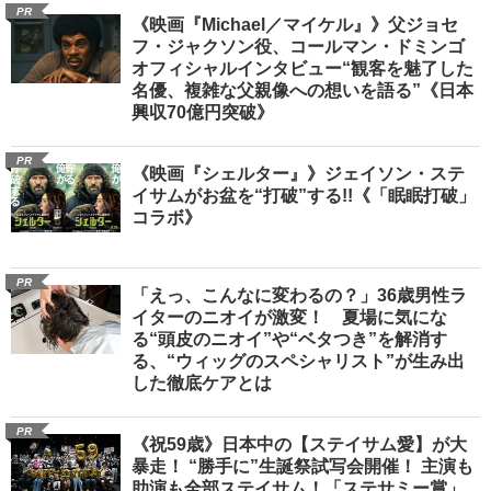
PR
《映画『Michael／マイケル』》父ジョセ
フ・ジャクソン役、コールマン・ドミンゴ
オフィシャルインタビュー“観客を魅了した
名優、複雑な父親像への想いを語る”《日本
興収70億円突破》
PR
《映画『シェルター』》ジェイソン・ステ
イサムがお盆を“打破”する!!《「眠眠打破」
コラボ》
PR
「えっ、こんなに変わるの？」36歳男性ラ
イターのニオイが激変！ 夏場に気にな
る“頭皮のニオイ”や“ベタつき”を解消す
る、“ウィッグのスペシャリスト”が生み出
した徹底ケアとは
PR
《祝59歳》日本中の【ステイサム愛】が大
暴走！ “勝手に”生誕祭試写会開催！ 主演も
助演も全部ステイサム！「ステサミー賞」