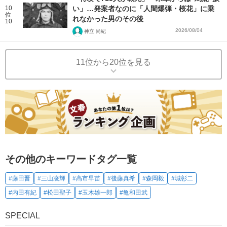
10
い」…発案者なのに「人間爆弾・桜花」に乗
位
れなかった男のその後
10
2026/08/04
神立 尚紀
11位から20位を見る
その他のキーワードタグ一覧
#藤田晋
#三山凌輝
#高市早苗
#後藤真希
#森岡毅
#城彰二
#内田有紀
#松田聖子
#玉木雄一郎
#亀和田武
SPECIAL