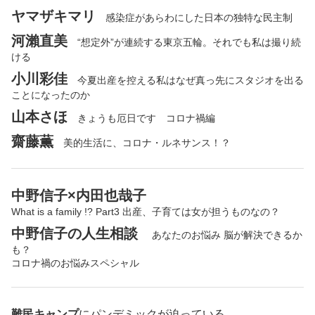
ヤマザキマリ
感染症があらわにした日本の独特な民主制
河瀨直美
“想定外”が連続する東京五輪。それでも私は撮り続
ける
小川彩佳
今夏出産を控える私はなぜ真っ先にスタジオを出る
ことになったのか
山本さほ
きょうも厄日です コロナ禍編
齋藤薫
美的生活に、コロナ・ルネサンス！？
中野信子×内田也哉子
What is a family !? Part3 出産、子育ては女が担うものなの？
中野信子の人生相談
あなたのお悩み 脳が解決できるか
も？
コロナ禍のお悩みスペシャル
難民キャンプ
にパンデミックが迫っている