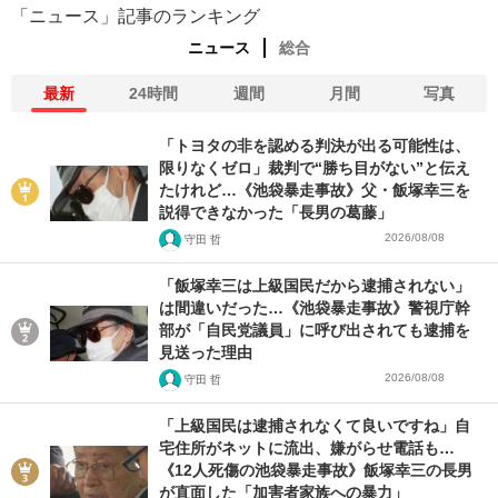
「ニュース」記事のランキング
ニュース
総合
最新
24時間
週間
月間
写真
「トヨタの非を認める判決が出る可能性は、
限りなくゼロ」裁判で“勝ち目がない”と伝え
たけれど…《池袋暴走事故》父・飯塚幸三を
説得できなかった「長男の葛藤」
2026/08/08
守田 哲
「飯塚幸三は上級国民だから逮捕されない」
は間違いだった…《池袋暴走事故》警視庁幹
部が「自民党議員」に呼び出されても逮捕を
見送った理由
2026/08/08
守田 哲
「上級国民は逮捕されなくて良いですね」自
宅住所がネットに流出、嫌がらせ電話も…
《12人死傷の池袋暴走事故》飯塚幸三の長男
が直面した「加害者家族への暴力」