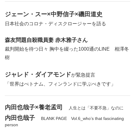
ジェーン・スー×中野信子×磯田道史
日本社会のコロナ・ディスクロージャーを語る
森友問題自殺職員妻 赤木雅子さん
裁判開始を待つ日々 胸中を綴った1000通のLINE 相澤冬
樹
ジャレド・ダイアモンド
が緊急提言
「世界はべトナム、フィンランドに学ぶべきです」
内田也哉子×養老孟司
人生とは「不要不急」なのに
内田也哉子
BLANK PAGE Vol.6_who’s that fascinating
person