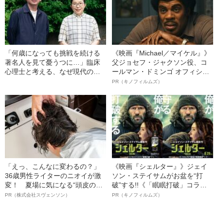
「何歳になっても挑戦を続ける
《映画『Michael／マイケル』》
著名人を見て憂うつに…」臨床
父ジョセフ・ジャクソン役、コ
心理士と考える、なぜ現代の中
ールマン・ドミンゴ オフィシャ
年は苦しいのか？《中年期を説
ルインタビュー“観客を魅了した
PR（キノフィルムズ）
明する「4つの物語」とは》
名優、複雑な父親像への想いを
語る”《日本興収70億円突破》
「えっ、こんなに変わるの？」
《映画『シェルター』》ジェイ
36歳男性ライターのニオイが激
ソン・ステイサムがお盆を“打
変！ 夏場に気になる“頭皮のニ
破”する!!《「眠眠打破」コラ
オイ”や“ベタつき”を解消す
ボ》
PR（株式会社スヴェンソン）
PR（キノフィルムズ）
る、“ウィッグのスペシャリス
ト”が生み出した徹底ケアとは