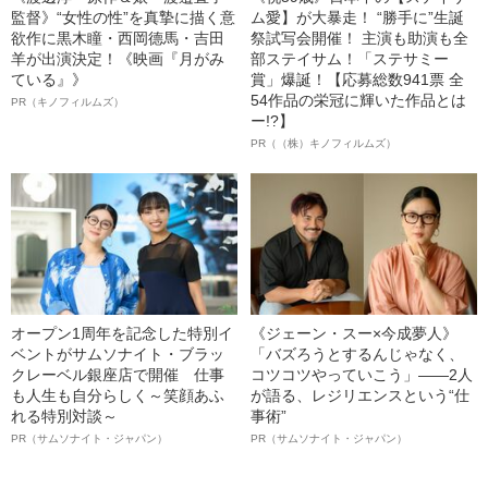
監督》“女性の性”を真摯に描く意
ム愛】が大暴走！ “勝手に”生誕
欲作に黒木瞳・西岡德馬・吉田
祭試写会開催！ 主演も助演も全
羊が出演決定！《映画『月がみ
部ステイサム！「ステサミー
ている』》
賞」爆誕！【応募総数941票 全
54作品の栄冠に輝いた作品とは
PR（キノフィルムズ）
ー!?】
PR（（株）キノフィルムズ）
オープン1周年を記念した特別イ
《ジェーン・スー×今成夢人》
ベントがサムソナイト・ブラッ
「バズろうとするんじゃなく、
クレーベル銀座店で開催 仕事
コツコツやっていこう」――2人
も人生も自分らしく～笑顔あふ
が語る、レジリエンスという“仕
れる特別対談～
事術”
PR（サムソナイト・ジャパン）
PR（サムソナイト・ジャパン）