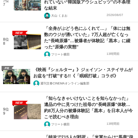
7位
れていない“韓国版アウシュビッツ”の不条理
7
な結末
2026/08/07
大山 くまお
「全身がぶどう色にふくれて…」「体には無
NEW
数のウジが湧いていた」7万人超が亡くなっ
8位
た“長崎原爆”…被爆者が体験記「黒本」に綴
8
った“原爆の実態”
13時間前
フリート横田
PR
《映画『シェルター』》ジェイソン・ステイサムが
お盆を“打破”する!!《「眠眠打破」コラボ》
週刊文春CINEMAオンライン編集部
「知らなきゃいけないことを知らなかった」
NEW
遺品の中に見つけた祖母の“長崎原爆”体験…
9位
約8万人分の被爆体験記「黒本」を日本人が今
9
こそ読むべき理由
13時間前
フリート横田
「特攻で715人が戦死」「米軍からは“馬鹿”扱