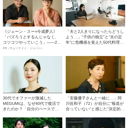
《ジェーン・スー×今成夢人》
「夫と2人きりになったらどうし
「バズろうとするんじゃなく、
よう…」“子供の独立”と“夫の定
コツコツやっていこう」――2人
年”に危機感を覚えた50代料理研
が語る、レジリエンスという“仕
究家が、56歳で家を住み替えた
PR（サムソナイト・ジャパン）
事術”
ワケ
30代でオファーが激減した
「安藤優子さんと一緒に…」阿
MEGUMIは、なぜ40代で復活で
川佐和子（72）が自分に“報道が
きたのか？「自分のペースで相
合っていない”と感じた“決定的な
手の愛情を測るということをし
出来事”とは？「毎日ビクビクし
なくなった」
ながら過ごしていました」