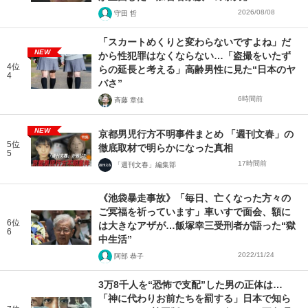
2026/08/08
守田 哲
「スカートめくりと変わらないですよね」だ
NEW
から性犯罪はなくならない…「盗撮をいたず
4位
らの延長と考える」高齢男性に見た“日本のヤ
4
バさ”
6時間前
斉藤 章佳
NEW
京都男児行方不明事件まとめ 「週刊文春」の
5位
徹底取材で明らかになった真相
5
17時間前
「週刊文春」編集部
《池袋暴走事故》「毎日、亡くなった方々の
ご冥福を祈っています」車いすで面会、額に
6位
は大きなアザが…飯塚幸三受刑者が語った“獄
6
中生活”
2022/11/24
阿部 恭子
3万8千人を“恐怖で支配”した男の正体は…
「神に代わりお前たちを罰する」日本で知ら