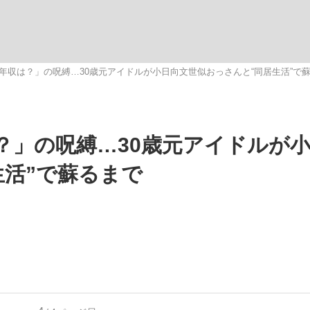
いまさら聞け
年収は？」の呪縛…30歳元アイドルが小日向文世似おっさんと“同居生活”で
手が証言した“NPB聞...
「クマが悪者扱いされているの
？」の呪縛…30歳元アイドルが
生活”で蘇るまで
もっと見る
カー日本代表・森保一監督...