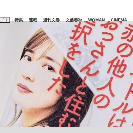
ゴリ
特集
連載
週刊文春
文藝春秋
WOMAN
CINEMA
キーワード入力
ス
エンタメ
ライフ
ビジネス
ーワードタグ一覧
山凌輝
#高市早苗
#後藤真希
#森岡毅
#城彰二
#内田有紀
観る将棋、読
#亀和田武
て明かした日本代表監督に...
「最悪の空気のまま解散」W