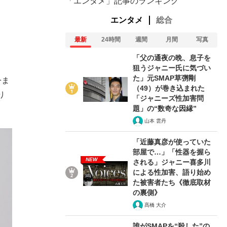
「エンタメ」記事のランキング
エンタメ
総合
最新
24時間
週間
月間
写真
「父の通夜の晩、息子を
狙うジャニー氏に気づい
た」元SMAP草彅剛
今ま
（49）が巻き込まれた
り
「ジャニーズ性加害問
題」の“数奇な因縁”
山本 雲丹
「近藤真彦が使っていた
部屋で…」「性器を握ら
NEW
される」ジャニー喜多川
による性加害、語り始め
た被害者たち《徹底取材
の裏側》
髙橋 大介
誰がSMAPを“殺した”の