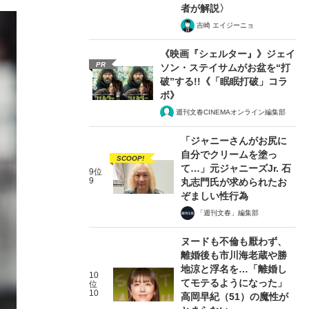
者が解説〉
吉崎 エイジーニョ
《映画『シェルター』》ジェイ
PR
ソン・ステイサムがお盆を“打
破”する!!《「眠眠打破」コラ
ボ》
週刊文春CINEMAオンライン編集部
「ジャニーさんがお尻に
自分でクリームを塗っ
SCOOP!
て…」元ジャニーズJr. 石
9位
9
丸志門氏が求められたお
ぞましい性行為
「週刊文春」編集部
ヌードも不倫も厭わず、
離婚後も市川海老蔵や勝
地涼と浮名を…「離婚し
10
てモテるようになった」
位
10
高岡早紀（51）の魔性が