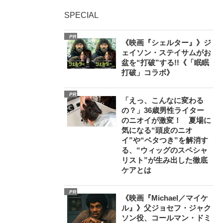
SPECIAL
PR
《映画『シェルター』》ジ
ェイソン・ステイサムがお
盆を“打破”する!!《「眠眠
打破」コラボ》
PR
「えっ、こんなに変わる
の？」36歳男性ライター
のニオイが激変！ 夏場に
気になる“頭皮のニオ
イ”や“ベタつき”を解消す
る、“ウィッグのスペシャ
リスト”が生み出した徹底
ケアとは
PR
《映画『Michael／マイケ
ル』》父ジョセフ・ジャク
ソン役、コールマン・ドミ