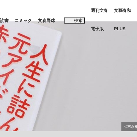
週刊文春
文藝春秋
読書
コミック
文春野球
検索
電子版
PLUS
インタビュー
読書
#松田聖子
む将棋
BC日本代表“敗戦”の真実 選手が明かす...