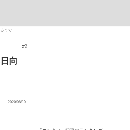
ない資産運用のすべて
蘇るまで
#2
が悲しい」『北の国から』倉本聰氏（91...
小日向
2020/08/10