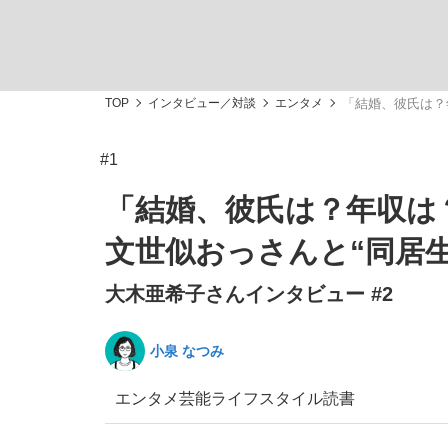
TOP
インタビュー／対談
エンタメ
「結婚、彼氏は？
#1
「敗因分析は一切聞かれなかった」侍ジャパン選
キングの誕生を、目撃せよ。
「結婚、彼氏は？年収は
文世似おっさんと“同居
大木亜希子さんインタビュー #2
the Style
小泉 なつみ
エンタメ
芸能
ライフスタイル
読書
「目標達成できなかったからと言って…」サッ