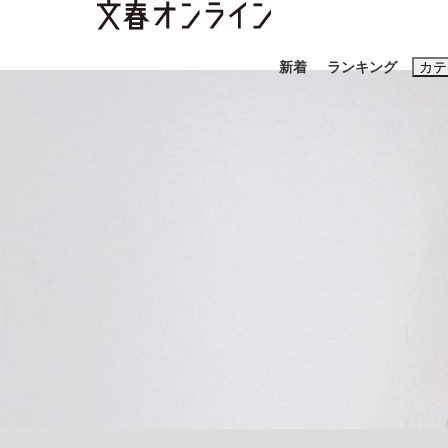
新着
ランキング
カテ
スクープ
ニュー
おすすめのキ
#藤田晋
#三
#玉木雄一郎
「90%は失敗する。でも…」本田圭佑が初め
終戦から81年