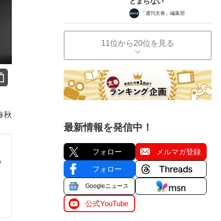
とまらない
「週刊文春」編集部
11位から20位を見る
春秋
最新情報を発信中！
フォロー
メルマガ登録
の
フォロー
ー
Googleニュース
公式YouTube