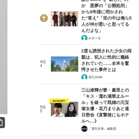
か 悪夢の「公開処刑」
から8年後に明かされ
た“答え”「世の中は俺ら5
人が仲が悪いと思ってる
んだよな」
みきーる
2度も誘拐された少女の両
親は、犯人に性的に籠絡
4位
されていた……全米を驚
4
愕させた事件とは
辰巳JUNK
三山凌輝が妻・趣里との
「キス・濡れ場禁止ルー
SCOOP!
ル」を破って既婚の元宝
5位
塚女優・花乃まりあと連
5
日密会《直撃後にもホテ
ルへ…》
「週刊文春」編集部