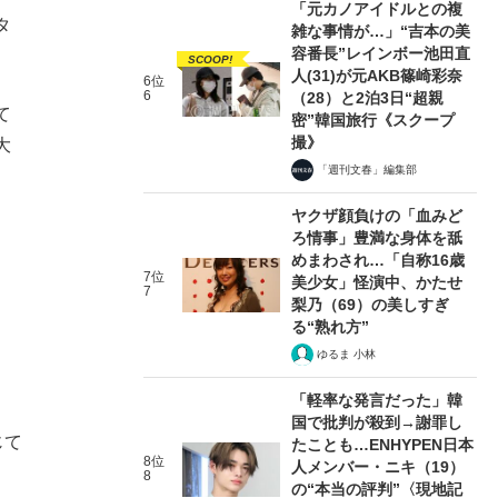
「元カノアイドルとの複
タ
雑な事情が…」“吉本の美
容番長”レインボー池田直
SCOOP!
人(31)が元AKB篠崎彩奈
6位
6
（28）と2泊3日“超親
て
密”韓国旅行《スクープ
撮》
大
「週刊文春」編集部
ヤクザ顔負けの「血みど
ろ情事」豊満な身体を舐
めまわされ…「自称16歳
7位
美少女」怪演中、かたせ
7
梨乃（69）の美しすぎ
る“熟れ方”
ゆるま 小林
「軽率な発言だった」韓
国で批判が殺到→謝罪し
じて
たことも…ENHYPEN日本
8位
人メンバー・ニキ（19）
8
の“本当の評判”〈現地記