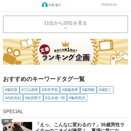
2024/11/16
中岡 愛子
11位から20位を見る
おすすめのキーワードタグ一覧
#藤田晋
#三山凌輝
#高市早苗
#後藤真希
#森岡毅
#城彰二
#内田有紀
#松田聖子
#玉木雄一郎
#亀和田武
SPECIAL
PR
「えっ、こんなに変わるの？」36歳男性ラ
イターのニオイが激変！ 夏場に気にな