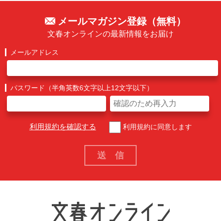
メールマガジン登録（無料）
文春オンラインの最新情報をお届け
メールアドレス
パスワード（半角英数6文字以上12文字以下）
利用規約を確認する
利用規約に同意します