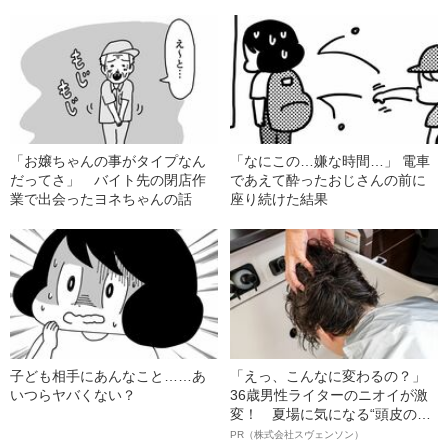
「お嬢ちゃんの事がタイプなん
「なにこの…嫌な時間…」 電車
だってさ」 バイト先の閉店作
であえて酔ったおじさんの前に
業で出会ったヨネちゃんの話
座り続けた結果
子ども相手にあんなこと……あ
「えっ、こんなに変わるの？」
いつらヤバくない？
36歳男性ライターのニオイが激
変！ 夏場に気になる“頭皮のニ
オイ”や“ベタつき”を解消す
PR（株式会社スヴェンソン）