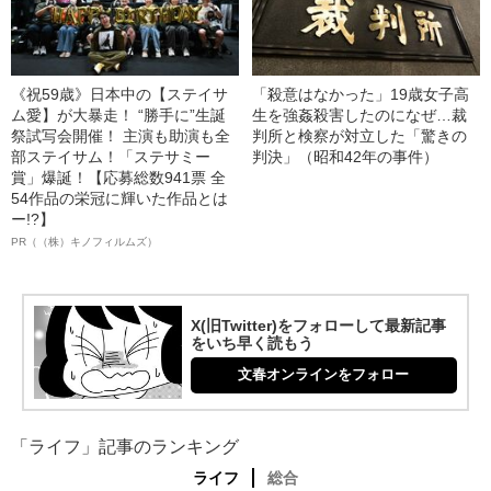
《祝59歳》日本中の【ステイサ
「殺意はなかった」19歳女子高
ム愛】が大暴走！ “勝手に”生誕
生を強姦殺害したのになぜ…裁
祭試写会開催！ 主演も助演も全
判所と検察が対立した「驚きの
部ステイサム！「ステサミー
判決」（昭和42年の事件）
賞」爆誕！【応募総数941票 全
54作品の栄冠に輝いた作品とは
ー!?】
PR（（株）キノフィルムズ）
X(旧Twitter)をフォローして最新記事
をいち早く読もう
文春オンラインをフォロー
「ライフ」記事のランキング
ライフ
総合