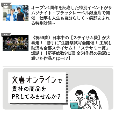
PR
オープン1周年を記念した特別イベントがサ
ムソナイト・ブラックレーベル銀座店で開
催 仕事も人生も自分らしく～笑顔あふれ
る特別対談～
PR
《祝59歳》日本中の【ステイサム愛】が大
暴走！ “勝手に”生誕祭試写会開催！ 主演も
助演も全部ステイサム！「ステサミー賞」
爆誕！【応募総数941票 全54作品の栄冠に
輝いた作品とはー!?】