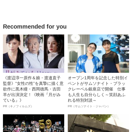
Recommended for you
《渡辺淳一原作＆娘・渡邉直子
オープン1周年を記念した特別イ
監督》“女性の性”を真摯に描く意
ベントがサムソナイト・ブラッ
欲作に黒木瞳・西岡德馬・吉田
クレーベル銀座店で開催 仕事
羊が出演決定！《映画『月がみ
も人生も自分らしく～笑顔あふ
ている』》
れる特別対談～
PR（キノフィルムズ）
PR（サムソナイト・ジャパン）