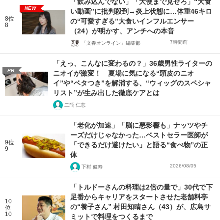
「飲み込んでない」「大便まで見せろ」“大食
NEW
い動画”に批判殺到→炎上状態に…体重46キロ
8位
の“可愛すぎる”大食いインフルエンサー
8
（24）が明かす、アンチへの本音
7時間前
「文春オンライン」編集部
「えっ、こんなに変わるの？」36歳男性ライターの
PR
ニオイが激変！ 夏場に気になる“頭皮のニオ
イ”や“ベタつき”を解消する、“ウィッグのスペシャ
リスト”が生み出した徹底ケアとは
二瓶 仁志
「老化が加速」「脳に悪影響も」ナッツやチ
ーズだけじゃなかった…ベストセラー医師が
9位
「できるだけ避けたい」と語る“食べ物”の正
9
体
2026/08/05
下村 健寿
「トルドーさんの料理は2倍の量で」30代で下
足番からキャリアをスタートさせた老舗料亭
10
の“養子さん” 村田知晴さん（43）が、広島サ
位
10
ミットで料理をつくるまで