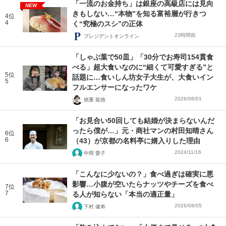
「一流のお金持ち」は銀座の高級店には見向
NEW
きもしない…“本物”を知る富裕層が行きつ
4位
4
く“究極のスシ”の正体
23時間前
プレジデントオンライン
「しゃぶ葉で50皿」「30分でお寿司154貫食
べる」超大食いなのに“細くて可愛すぎる”と
5位
話題に…食いしん坊女子大生が、大食いイン
5
フルエンサーになったワケ
2026/08/01
徳重 龍徳
「お見合い50回しても結婚が決まらないんだ
ったら僕が…」元・商社マンの村田知晴さん
6位
6
（43）が京都の名料亭に婿入りした理由
2024/11/16
中岡 愛子
「こんなに少ないの？」食べ過ぎは確実に悪
影響…小腹が空いたらナッツやチーズを食べ
7位
7
る人が知らない「本当の適正量」
2026/08/05
下村 健寿