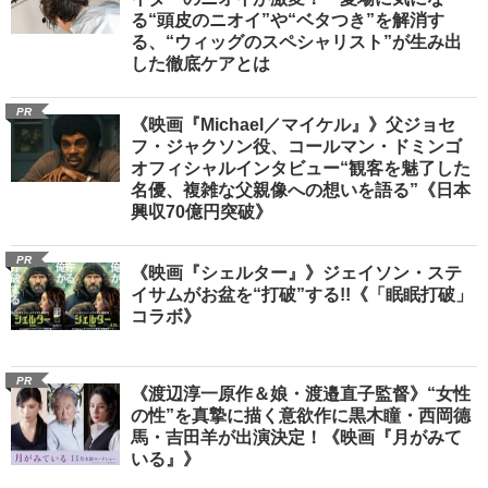
る“頭皮のニオイ”や“ベタつき”を解消す
る、“ウィッグのスペシャリスト”が生み出
した徹底ケアとは
PR
《映画『Michael／マイケル』》父ジョセ
フ・ジャクソン役、コールマン・ドミンゴ
オフィシャルインタビュー“観客を魅了した
名優、複雑な父親像への想いを語る”《日本
興収70億円突破》
PR
《映画『シェルター』》ジェイソン・ステ
イサムがお盆を“打破”する!!《「眠眠打破」
コラボ》
PR
《渡辺淳一原作＆娘・渡邉直子監督》“女性
の性”を真摯に描く意欲作に黒木瞳・西岡德
馬・吉田羊が出演決定！《映画『月がみて
いる』》