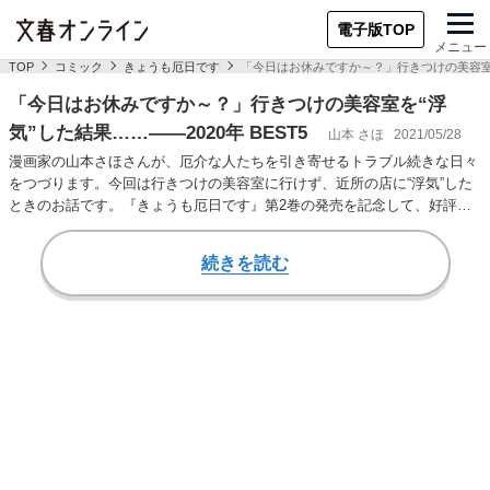
電子版TOP
メニュー
TOP
コミック
きょうも厄日です
「今日はお休みですか～？」行きつけの美容室を“
「今日はお休みですか～？」行きつけの美容室を“浮
気”した結果……――2020年 BEST5
山本 さほ
2021/05/28
漫画家の山本さほさんが、厄介な人たちを引き寄せるトラブル続きな日々
をつづります。今回は行きつけの美容室に行けず、近所の店に“浮気”した
ときのお話です。『きょうも厄日です』第2巻の発売を記念して、好評だ
ったエピソード…
続きを読む