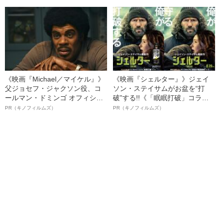
る、“ウィッグのスペシャリス
ト”が生み出した徹底ケアとは
《映画『Michael／マイケル』》
《映画『シェルター』》ジェイ
父ジョセフ・ジャクソン役、コ
ソン・ステイサムがお盆を“打
ールマン・ドミンゴ オフィシャ
破”する!!《「眠眠打破」コラ
ルインタビュー“観客を魅了した
ボ》
PR（キノフィルムズ）
PR（キノフィルムズ）
名優、複雑な父親像への想いを
語る”《日本興収70億円突破》