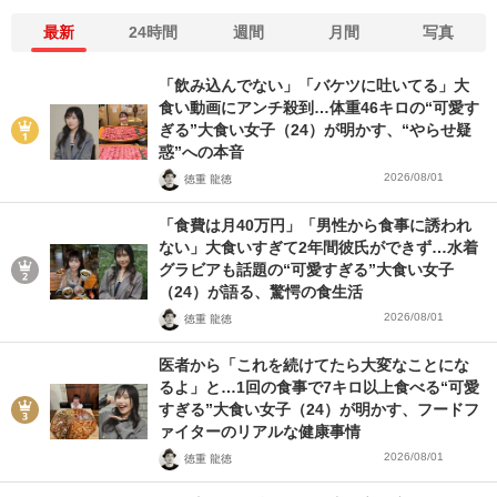
最新
24時間
週間
月間
写真
「飲み込んでない」「バケツに吐いてる」大
食い動画にアンチ殺到…体重46キロの“可愛す
ぎる”大食い女子（24）が明かす、“やらせ疑
惑”への本音
2026/08/01
徳重 龍徳
「食費は月40万円」「男性から食事に誘われ
ない」大食いすぎて2年間彼氏ができず…水着
グラビアも話題の“可愛すぎる”大食い女子
（24）が語る、驚愕の食生活
2026/08/01
徳重 龍徳
医者から「これを続けてたら大変なことにな
るよ」と…1回の食事で7キロ以上食べる“可愛
すぎる”大食い女子（24）が明かす、フードフ
ァイターのリアルな健康事情
2026/08/01
徳重 龍徳