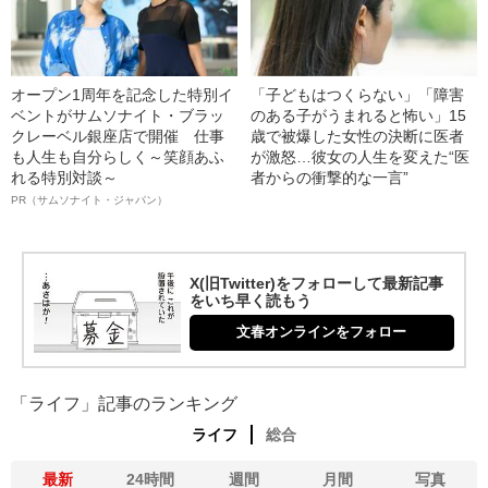
オープン1周年を記念した特別イ
「子どもはつくらない」「障害
ベントがサムソナイト・ブラッ
のある子がうまれると怖い」15
クレーベル銀座店で開催 仕事
歳で被爆した女性の決断に医者
も人生も自分らしく～笑顔あふ
が激怒…彼女の人生を変えた“医
れる特別対談～
者からの衝撃的な一言”
PR（サムソナイト・ジャパン）
X(旧Twitter)をフォローして最新記事
をいち早く読もう
文春オンラインをフォロー
「ライフ」記事のランキング
ライフ
総合
最新
24時間
週間
月間
写真