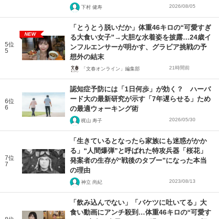
2026/08/05
下村 健寿
「とうとう脱いだか」体重46キロの“可愛すぎ
NEW
る大食い女子”→大胆な水着姿を披露…24歳イ
5位
ンフルエンサーが明かす、グラビア挑戦の予
5
想外の結末
21時間前
「文春オンライン」編集部
認知症予防には「1日何歩」が効く？ ハーバ
ード大の最新研究が示す「7年遅らせる」ため
6位
6
の最適ウォーキング術
2026/05/30
梶山 寿子
「生きているとなったら家族にも迷惑がかか
る」“人間爆弾”と呼ばれた特攻兵器「桜花」
7位
発案者の生存が“戦後のタブー”になった本当
7
の理由
2023/08/13
神立 尚紀
「飲み込んでない」「バケツに吐いてる」大
食い動画にアンチ殺到…体重46キロの“可愛す