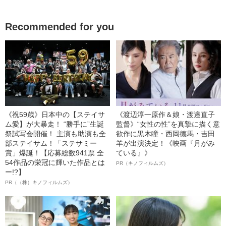
Recommended for you
《祝59歳》日本中の【ステイサ
《渡辺淳一原作＆娘・渡邉直子
ム愛】が大暴走！ “勝手に”生誕
監督》“女性の性”を真摯に描く意
祭試写会開催！ 主演も助演も全
欲作に黒木瞳・西岡德馬・吉田
部ステイサム！「ステサミー
羊が出演決定！《映画『月がみ
賞」爆誕！【応募総数941票 全
ている』》
54作品の栄冠に輝いた作品とは
PR（キノフィルムズ）
ー!?】
PR（（株）キノフィルムズ）