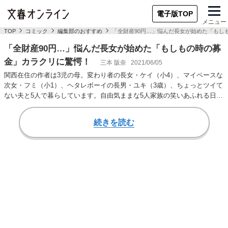
電子版TOP
メニュー
TOP
コミック
編集部のおすすめ
「全財産90円…」悩んだ長女が始めた「もし
「全財産90円…」悩んだ長女が始めた「もしもの時の募
金」カラクリに驚愕！
三本 阪奈
2021/06/05
関西在住の作者は3児の母。変わり者の長女・ケイ（小4）、マイペースな
次女・フミ（小1）、ヘタレボーイの長男・ユキ（3歳）、ちょっとツイて
ない夫と5人で暮らしています。自由気ままな5人家族の笑いあふれる日常
の一幕をご…
続きを読む