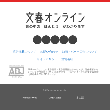
広告掲載について
お問い合わせ
動画・バナー広告について
サイトポリシー
運営会社
ABJマークは、この電子書店・電子書籍配信サービスが、著作権者からコ
ンテンツ使用許諾を得た正規版配信サービスであることを示す登録商標
（登録番号6091713号）です。
(c) Bungeishunju Ltd.
Number Web
CREA WEB
本の話