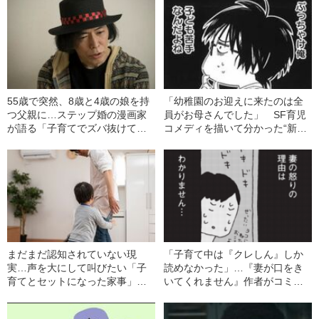
55歳で突然、8歳と4歳の娘を持
「幼稚園のお迎えに来たのは全
つ父親に…ステップ婚の漫画家
員がお母さんでした」 SF育児
が語る「子育てでズバ抜けてキ
コメディを描いて分かった“新米
ツいこと」
パパ子育て”のリアル
まだまだ認知されていない現
「子育て中は『クレしん』しか
実…声を大にして叫びたい「子
読めなかった」…『妻が口をき
育てとセットになった家事」の
いてくれません』作者がコミッ
無理度
クエッセイを描く理由