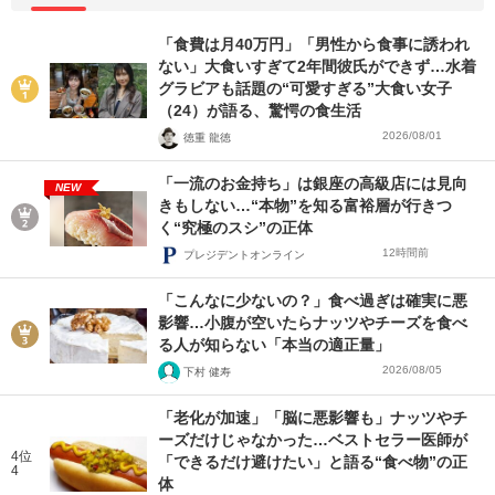
「食費は月40万円」「男性から食事に誘われ
ない」大食いすぎて2年間彼氏ができず…水着
グラビアも話題の“可愛すぎる”大食い女子
（24）が語る、驚愕の食生活
2026/08/01
徳重 龍徳
「一流のお金持ち」は銀座の高級店には見向
NEW
きもしない…“本物”を知る富裕層が行きつ
く“究極のスシ”の正体
12時間前
プレジデントオンライン
「こんなに少ないの？」食べ過ぎは確実に悪
影響…小腹が空いたらナッツやチーズを食べ
る人が知らない「本当の適正量」
2026/08/05
下村 健寿
「老化が加速」「脳に悪影響も」ナッツやチ
ーズだけじゃなかった…ベストセラー医師が
4位
「できるだけ避けたい」と語る“食べ物”の正
4
体