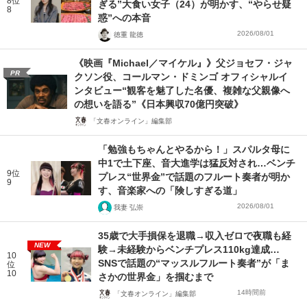
8位
ぎる”大食い女子（24）が明かす、“やらせ疑
8
惑”への本音
2026/08/01
徳重 龍徳
《映画『Michael／マイケル』》父ジョセフ・ジャ
PR
クソン役、コールマン・ドミンゴ オフィシャルイ
ンタビュー“観客を魅了した名優、複雑な父親像へ
の想いを語る”《日本興収70億円突破》
「文春オンライン」編集部
「勉強もちゃんとやるから！」スパルタ母に
中1で土下座、音大進学は猛反対され…ベンチ
9位
プレス“世界金”で話題のフルート奏者が明か
9
す、音楽家への「険しすぎる道」
2026/08/01
我妻 弘崇
35歳で大手損保を退職→収入ゼロで夜職も経
NEW
験→未経験からベンチプレス110kg達成…
10
SNSで話題の“マッスルフルート奏者”が「ま
位
10
さかの世界金」を掴むまで
14時間前
「文春オンライン」編集部