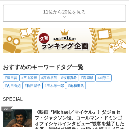
11位から20位を見る
おすすめのキーワードタグ一覧
#藤田晋
#三山凌輝
#高市早苗
#後藤真希
#森岡毅
#城彰二
#内田有紀
#松田聖子
#玉木雄一郎
#亀和田武
SPECIAL
PR
《映画『Michael／マイケル』》父ジョセ
フ・ジャクソン役、コールマン・ドミンゴ
オフィシャルインタビュー“観客を魅了した