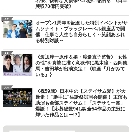
名優、複雑な父親像への想いを語る”《日本
興収70億円突破》
PR
オープン1周年を記念した特別イベントがサ
ムソナイト・ブラックレーベル銀座店で開
催 仕事も人生も自分らしく～笑顔あふれ
る特別対談～
PR
《渡辺淳一原作＆娘・渡邉直子監督》“女性
の性”を真摯に描く意欲作に黒木瞳・西岡德
馬・吉田羊が出演決定！《映画『月がみて
いる』》
PR
《祝59歳》日本中の【ステイサム愛】が大
暴走！ “勝手に”生誕祭試写会開催！ 主演も
助演も全部ステイサム！「ステサミー賞」
爆誕！【応募総数941票 全54作品の栄冠に
輝いた作品とはー!?】