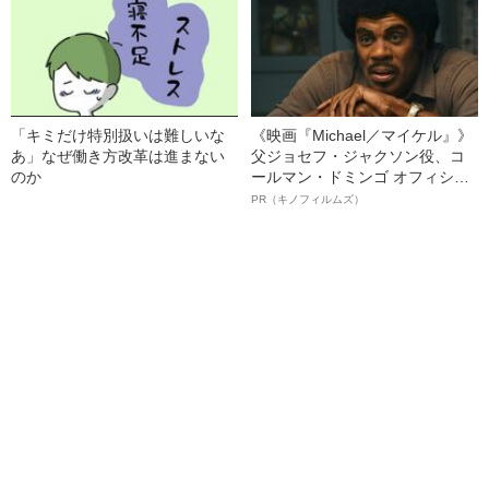
「キミだけ特別扱いは難しいな
《映画『Michael／マイケル』》
あ」なぜ働き方改革は進まない
父ジョセフ・ジャクソン役、コ
のか
ールマン・ドミンゴ オフィシャ
ルインタビュー“観客を魅了した
PR（キノフィルムズ）
名優、複雑な父親像への想いを
語る”《日本興収70億円突破》