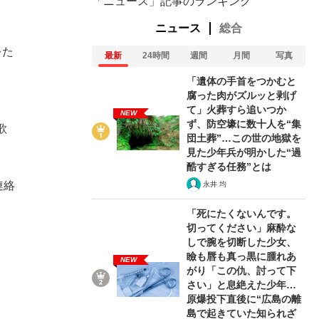
「ニュース」記事のランキング
ニュース
総合
をた
最新
24時間
週間
月間
写真
「遺体の手首をつかむと
腐った肉がズルッと剥げ
て」火葬すら追いつか
NEW
ず、防空壕に数十人を“集
歌
団土葬”…この世の地獄を
見た少年兵が明かした“過
酷すぎる任務”とは
連絡
永井 均
「死にたくないんです。
切ってください」麻酔な
しで腕を切断した少女、
瞼も唇も真っ黒に腫れあ
NEW
がり「この仇、討って下
さい」と息絶えた少年…
原爆投下直後に“広島の離
島で起きていた知られざ