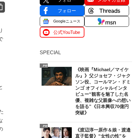
フォロー
Googleニュース
り
公式YouTube
で
SPECIAL
PR
《映画『Michael／マイケ
ル』》父ジョセフ・ジャク
ソン役、コールマン・ドミ
と
ンゴ オフィシャルインタ
ビュー“観客を魅了した名
優、複雑な父親像への想い
を語る”《日本興収70億円
た
突破》
な
PR
の
《渡辺淳一原作＆娘・渡邉
直子監督》“女性の性”を