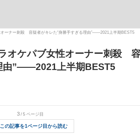
いまさら聞け
ーナー刺殺 容疑者がキレた“身勝手すぎる理由”――2021上半期BEST5
ラオケパブ女性オーナー刺殺 
手が証言した“NPB聞...
「クマが悪者扱いされているの
”――2021上半期BEST5
3
/5
ページ目
もっと見る
この記事を1ページ目から読む
カー日本代表・森保一監督...