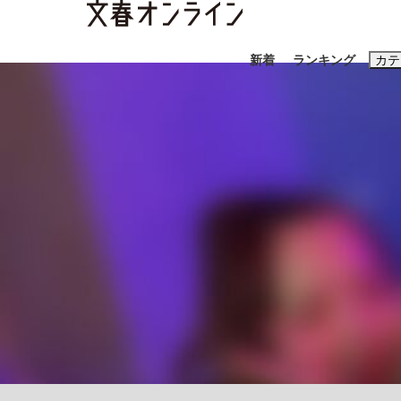
新着
ランキング
カテ
スクープ
ニュー
おすすめのキ
#藤田晋
#三
#玉木雄一郎
「90%は失敗する。でも…」本田圭佑が初め
終戦から81年