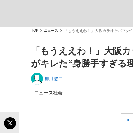
TOP
ニュース
「もうええわ！」大阪カラオケパブ女性オ
「もうええわ！」大阪カ
「敗因分析は一切聞かれなかった」侍ジャパン選
キングの誕生を、目撃せよ。
がキレた“身勝手すぎる理由
柳川 悠二
ニュース
社会
the Style
「目標達成できなかったからと言って…」サッ