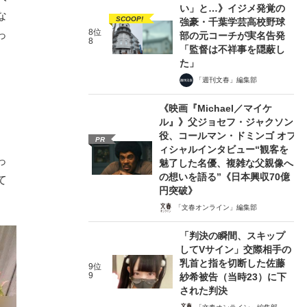
い」と…》イジメ発覚の
な
SCOOP!
強豪・千葉学芸高校野球
8位
っ
部の元コーチが実名告発
8
「監督は不祥事を隠蔽し
た」
「週刊文春」編集部
《映画『Michael／マイケ
ル』》父ジョセフ・ジャクソン
役、コールマン・ドミンゴ オフ
PR
ィシャルインタビュー“観客を
っ
魅了した名優、複雑な父親像へ
の想いを語る”《日本興収70億
て
円突破》
「文春オンライン」編集部
「判決の瞬間、スキップ
してVサイン」交際相手の
乳首と指を切断した佐藤
9位
9
紗希被告（当時23）に下
された判決