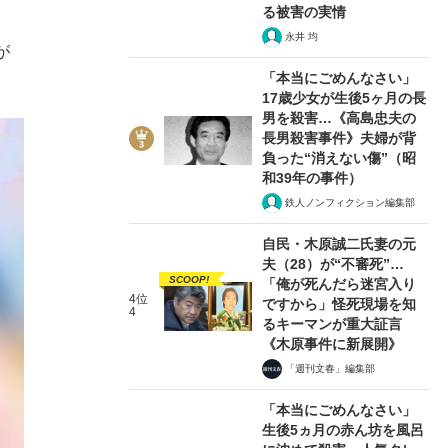
る被害の実情
永井 均
が
「本当にごめんなさい」
17歳少女が生後5ヶ月の長
男を殺害…《高島忠夫の
長男殺害事件》夫婦が背
負った“消えない傷”（昭
和39年の事件）
鉄人ノンフィクション編集部
自民・木原誠二氏妻の元
夫（28）が“不審死”…
SCOOP!
「俺が死んだら迷宮入り
4位
ですから」怪死現場を知
4
るキーマンが重大証言
《木原事件に新展開》
「週刊文春」編集部
「本当にごめんなさい」
生後5ヵ月の赤ん坊を風呂