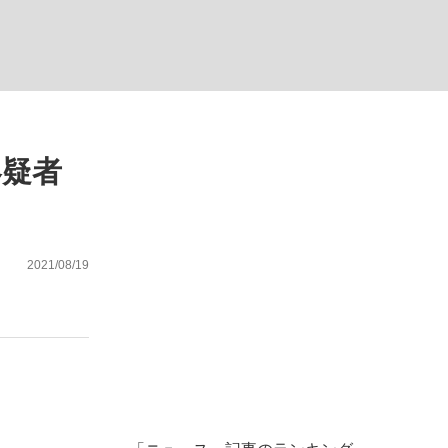
ない資産運用のすべて
容疑者
が悲しい」『北の国から』倉本聰氏（91...
2021/08/19