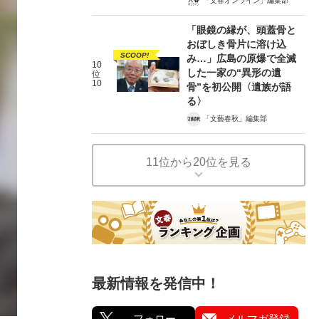
「文春オンライン」編集部
「眼鏡の縁が、頭蓋骨と
おぼしき骨片に溶け込
SCOOP!
み…」広島の原爆で全滅
10
した一家の“異形の遺
位
10
骨”を初公開〈遺族が語
る〉
「文藝春秋」編集部
11位から20位を見る
最新情報を発信中！
フォロー
メルマガ登録