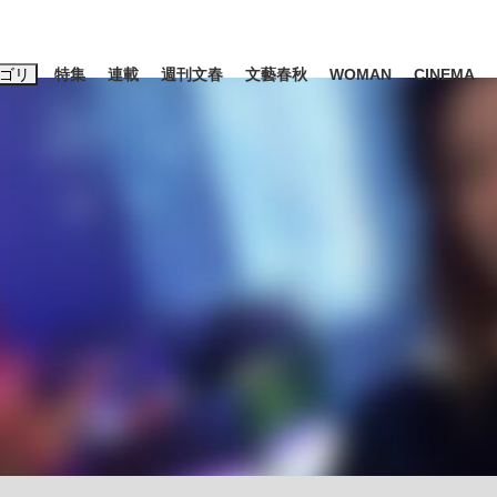
ゴリ
特集
連載
週刊文春
文藝春秋
WOMAN
CINEMA
キーワード入力
ス
エンタメ
ライフ
ビジネス
ーワードタグ一覧
山凌輝
#高市早苗
#後藤真希
#森岡毅
#城彰二
#内田有紀
観る将棋、読
#亀和田武
て明かした日本代表監督に...
「最悪の空気のまま解散」W