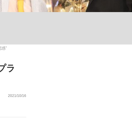
む将棋
惑”
った」侍ジャパン選手が証言した“NPB聞...
プラ
2021/10/16