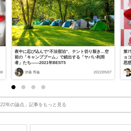
夜中に忍び込んで“不法宿泊”、テント切り裂き…空
第
前の「キャンプブーム」で続出する「ヤバい利用
ョ
者」たち――2021年BEST5
思惑
08
伊藤 秀倫
2022/05/07
022年の論点」記事をもっと見る