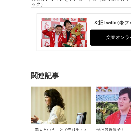
ック）
X(旧Twitte
文春オンラ
関連記事
「美人ということで売り出すん
母は浅野温子！ 