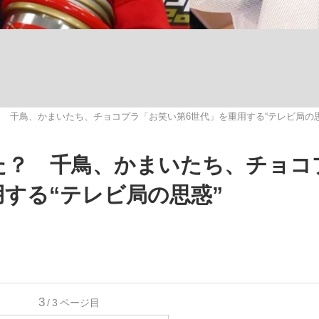
観る将棋、読
 千鳥、かまいたち、チョコプラ「お笑い第6世代」を重用する“テレビ局の思
”の真実 選手が明かす...
「敗因分析は一切聞かれなか
た？ 千鳥、かまいたち、チョコ
する“テレビ局の思惑”
3
の国から』倉本聰氏（91...
/3
ページ目