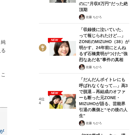
のに“月収8万円”だった絶
頂期
佐藤 ちひろ
「収録後に泣いていた、
って報じられたけど…」
NEW
ZONEのMIZUHO（38）が
。純
明かす、24年前にとんね
入る
るず石橋貴明がつけた“強
烈なあだ名”事件の真相
佐藤 ちひろ
。こ
「だんだんボイトレにも
呼ばれなくなって…」高3
で脱退→再結成のオファ
NEW
ーも断った元ZONE・
4位
4
MIZUHOが語る、芸能界
引退の裏側と“その後の人
生”
佐藤 ちひろ
が