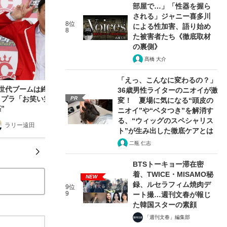
部屋で…」「性器を握ら
される」ジャニー喜多川
8位
による性加害、語り始め
8
た被害者たち《徹底取材
の裏側》
髙橋 大介
「えっ、こんなに変わるの？」
7世代ブームは終わった？ 千鳥、かまいたち、チ
36歳男性ライターのニオイが激
コプラ「お笑い第6世代」を重用する“テレビ局の
PR
変！ 夏場に気になる“頭皮の
”
ニオイ”や“ベタつき”を解消す
る、“ウィッグのスペシャリス
ラリー遠田
2021/10/16
ト”が生み出した徹底ケアとは
二瓶 仁志
BTSトーキョー滞在密
着、TWICE・MISAMO秘
NEW
録、ルセラフィム焼肉デ
9位
9
ート撮…週刊文春が報じ
た韓国スターの素顔
「週刊文春」編集部