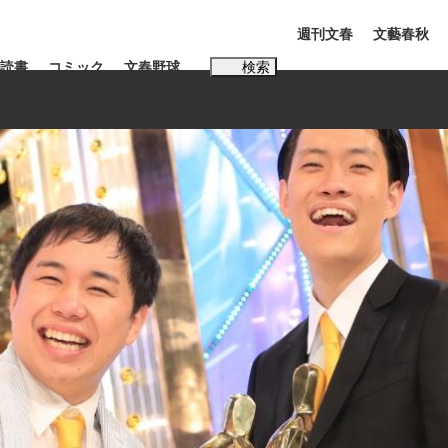
週刊文春
文藝春秋
読書
コミック
文春野球
検索
電子版
PLUS
インタビュー
読書
#松田聖子
本田圭佑が初めて明かした日本代表監督に...
K-POPアイドルたち