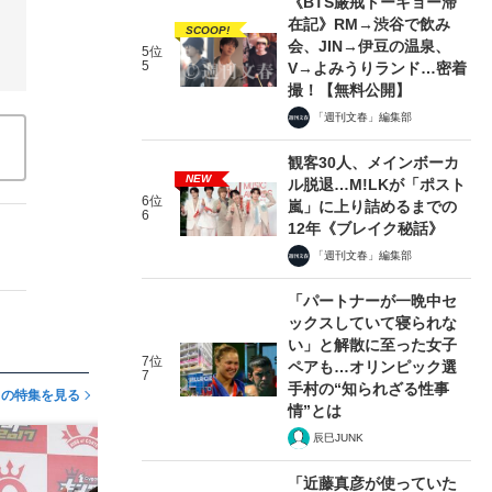
《BTS厳戒トーキョー滞
在記》RM→渋谷で飲み
SCOOP!
会、JIN→伊豆の温泉、
5位
5
V→よみうりランド…密着
撮！【無料公開】
「週刊文春」編集部
観客30人、メインボーカ
NEW
ル脱退…M!LKが「ポスト
6位
嵐」に上り詰めるまでの
6
12年《ブレイク秘話》
「週刊文春」編集部
「パートナーが一晩中セ
ックスしていて寝られな
い」と解散に至った女子
7位
ペアも…オリンピック選
7
手村の“知られざる性事
この特集を見る
情”とは
辰巳JUNK
「近藤真彦が使っていた