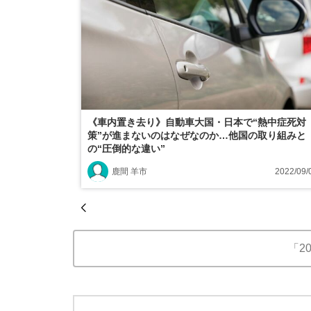
《車内置き去り》自動車大国・日本で“熱中症死対
策”が進まないのはなぜなのか…他国の取り組みと
の“圧倒的な違い”
鹿間 羊市
2022/09/
「2