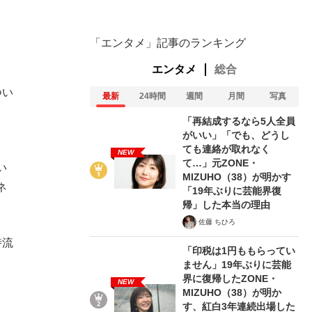
「エンタメ」記事のランキング
エンタメ
総合
つい
最新
24時間
週間
月間
写真
、
「再結成するなら5人全員
がいい」「でも、どうし
ても連絡が取れなく
NEW
て…」元ZONE・
い
MIZUHO（38）が明かす
ネ
「19年ぶりに芸能界復
帰」した本当の理由
佐藤 ちひろ
時流
「印税は1円ももらってい
ません」19年ぶりに芸能
界に復帰したZONE・
NEW
MIZUHO（38）が明か
す、紅白3年連続出場した