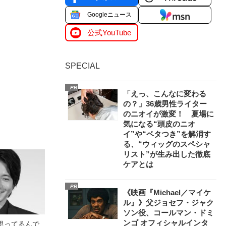
Googleニュース
公式YouTube
SPECIAL
PR
「えっ、こんなに変わる
の？」36歳男性ライター
のニオイが激変！ 夏場に
気になる“頭皮のニオ
イ”や“ベタつき”を解消す
る、“ウィッグのスペシャ
リスト”が生み出した徹底
ケアとは
PR
《映画『Michael／マイケ
ル』》父ジョセフ・ジャク
ソン役、コールマン・ドミ
ンゴ オフィシャルインタ
思ってるんで