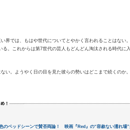
い界では、もはや世代についてとやかく言われることはない
いる。これからは第7世代の芸人もどんどん淘汰される時代に
ない。ようやく日の目を見た彼らの勢いはどこまで続くのか
色のベッドシーンで賛否両論！ 映画『Red』の“容赦ない濡れ場”