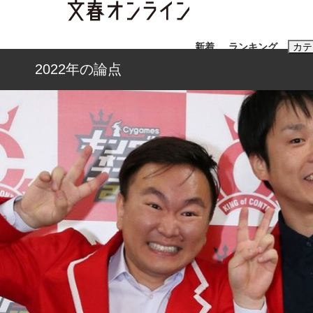
新着
ランキング
カテ
2022年の論点
スクープ
ニュー
おすすめのキ
#藤田晋
#三
#玉木雄一郎
《BTS厳戒トーキョー滞在記》RM→渋谷で飲
終戦から81年