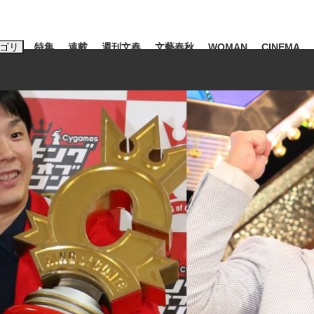
ゴリ
特集
連載
週刊文春
文藝春秋
WOMAN
CINEMA
キーワード入力
ス
エンタメ
ライフ
ビジネス
ーワードタグ一覧
山凌輝
#高市早苗
#後藤真希
#森岡毅
#城彰二
#内田有紀
#亀和田武
み会、JIN→伊豆の...
「90%は失敗する。でも…」
日本生まれの