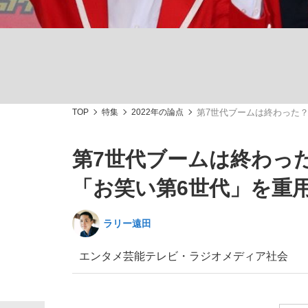
TOP
特集
2022年の論点
第7世代ブームは終わった？
「最悪の空気のまま解散」WBC日本代表“敗戦
私のあのとき、私のいま
第7世代ブームは終わっ
「お笑い第6世代」を重用
ラリー遠田
エンタメ
芸能
テレビ・ラジオ
メディア
社会
「クマが悪者扱いされているのが悲しい」『北
キングの誕生を、目撃せよ。