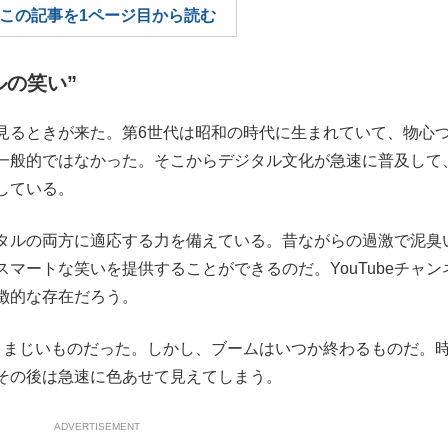
この記事を1ページ目から読む
もっと見る
もっと見る
ルの笑い”
るときが来た。第6世代は昭和の時代に生まれていて、物心
一般的ではなかった。そこからデジタル文化が急速に普及して
している。
タルの両方に適応する力を備えている。昔ながらの過激で泥臭
マートな笑いを提供することができるのだ。YouTubeチャン
徴的な存在だろう。
まじいものだった。しかし、ブームはいつか終わるものだ。
その後は急速に色あせて見えてしまう。
ADVERTISEMENT