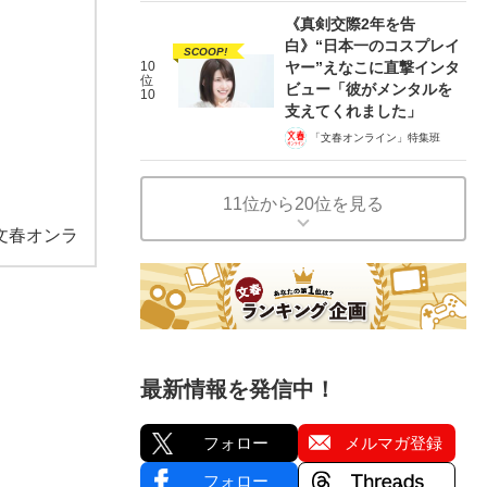
《真剣交際2年を告
白》“日本一のコスプレイ
SCOOP!
10
ヤー”えなこに直撃インタ
位
ビュー「彼がメンタルを
10
支えてくれました」
「文春オンライン」特集班
11位から20位を見る
文春オンラ
最新情報を発信中！
フォロー
メルマガ登録
フォロー