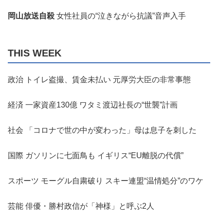
岡山放送自殺
女性社員の“泣きながら抗議”音声入手
THIS WEEK
政治 トイレ盗撮、賃金未払い 元厚労大臣の非常事態
経済 一家資産130億 ワタミ渡辺社長の“世襲”計画
社会 「コロナで世の中が変わった」母は息子を刺した
国際 ガソリンに七面鳥も イギリス“EU離脱の代償”
スポーツ モーグル自粛破り スキー連盟“温情処分”のワケ
芸能 俳優・勝村政信が「神様」と呼ぶ2人