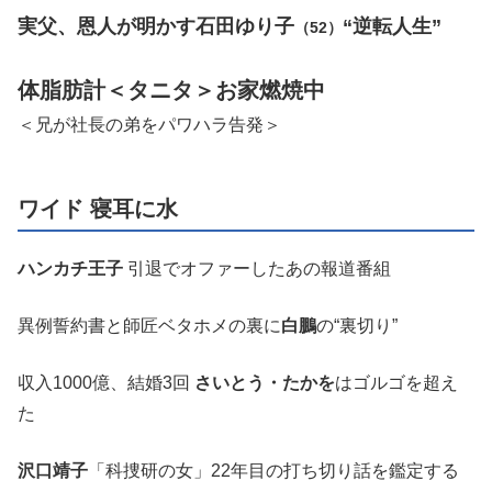
実父、恩人が明かす石田ゆり子
“逆転人生”
（52）
体脂肪計＜タニタ＞お家燃焼中
＜兄が社長の弟をパワハラ告発＞
ワイド 寝耳に水
ハンカチ王子
引退でオファーしたあの報道番組
異例誓約書と師匠ベタホメの裏に
白鵬
の“裏切り”
収入1000億、結婚3回
さいとう・たかを
はゴルゴを超え
た
沢口靖子
「科捜研の女」22年目の打ち切り話を鑑定する