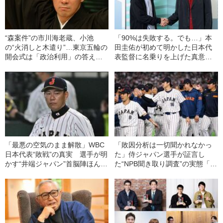
“森案件”の市川海老蔵、小池
「90%は失敗する。でも…」本
の“火消しと木遣り”…東京五輪の
田圭佑が初めて明かした日本代
開会式は「政治利用」の答え合
表監督に名乗りを上げた真意
わせがたまらなかった！――東
「実績のない僕に託してほし
京五輪の光と影
い」
「最悪の空気のまま解散」WBC
「敗因分析は一切聞かれなかっ
日本代表“敗戦”の真実 選手が明
た」侍ジャパン選手が証言し
かす“井端ジャパン”首脳陣ほんと
た“NPB聞き取り調査”の実態「選
うの評価「良い距離感だったコ
手から次期監督の要求は…」
ーチは…」