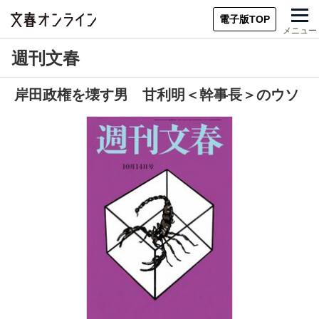
電子版TOP
メニュー
週刊文春
岸田政権を壊す男 甘利明＜幹事長＞のウソ