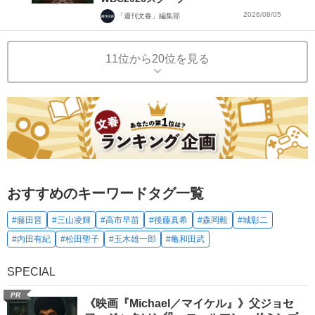
2026/08/05
「週刊文春」編集部
11位から20位を見る
おすすめのキーワードタグ一覧
#藤田晋
#三山凌輝
#高市早苗
#後藤真希
#森岡毅
#城彰二
#内田有紀
#松田聖子
#玉木雄一郎
#亀和田武
SPECIAL
PR
《映画『Michael／マイケル』》父ジョセ