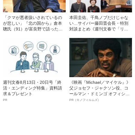
「クマが悪者扱いされているの
本田圭佑、千鳥ノブだけじゃな
が悲しい」『北の国から』倉本
い…サイバー藤田晋会長・特別
聰氏（91）が富良野で語った現
対談まとめ《週刊文春で「リー
代社会への“違和感”「バブル期以
チ・ツモ・ドラ1」連載中》
降、ドラマはつまらなくなっ
た」
週刊文春8月13日・20日号「終
《映画『Michael／マイケル』》
活・エンディング特集」資料請
父ジョセフ・ジャクソン役、コ
求＆プレゼント
ールマン・ドミンゴ オフィシャ
ルインタビュー“観客を魅了した
PR
PR（キノフィルムズ）
名優、複雑な父親像への想いを
語る”《日本興収70億円突破》