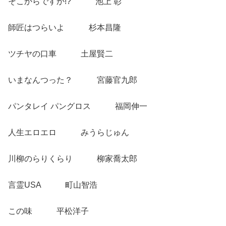
そこからですか!? 池上 彰
師匠はつらいよ 杉本昌隆
ツチヤの口車 土屋賢二
いまなんつった？ 宮藤官九郎
パンタレイ パングロス 福岡伸一
人生エロエロ みうらじゅん
川柳のらりくらり 柳家喬太郎
言霊USA 町山智浩
この味 平松洋子