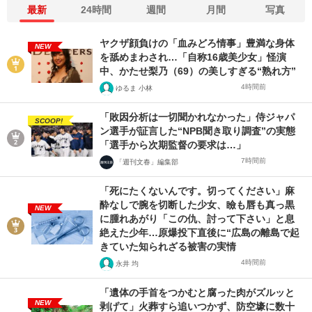
最新
24時間
週間
月間
写真
ヤクザ顔負けの「血みどろ情事」豊満な身体
NEW
を舐めまわされ…「自称16歳美少女」怪演
中、かたせ梨乃（69）の美しすぎる“熟れ方”
4時間前
ゆるま 小林
「敗因分析は一切聞かれなかった」侍ジャパ
SCOOP!
ン選手が証言した“NPB聞き取り調査”の実態
「選手から次期監督の要求は…」
7時間前
「週刊文春」編集部
「死にたくないんです。切ってください」麻
酔なしで腕を切断した少女、瞼も唇も真っ黒
NEW
に腫れあがり「この仇、討って下さい」と息
絶えた少年…原爆投下直後に“広島の離島で起
きていた知られざる被害の実情
4時間前
永井 均
「遺体の手首をつかむと腐った肉がズルッと
NEW
剥げて」火葬すら追いつかず、防空壕に数十