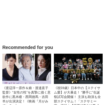
Recommended for you
《渡辺淳一原作＆娘・渡邉直子
《祝59歳》日本中の【ステイサ
監督》“女性の性”を真摯に描く意
ム愛】が大暴走！ “勝手に”生誕
欲作に黒木瞳・西岡德馬・吉田
祭試写会開催！ 主演も助演も全
羊が出演決定！《映画『月がみ
部ステイサム！「ステサミー