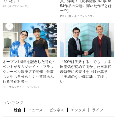
ている』》
賞」爆誕！【応募総数941票 全
54作品の栄冠に輝いた作品とは
PR（キノフィルムズ）
ー!?】
PR（（株）キノフィルムズ）
オープン1周年を記念した特別イ
「90%は失敗する。でも…」本
ベントがサムソナイト・ブラッ
田圭佑が初めて明かした日本代
クレーベル銀座店で開催 仕事
表監督に名乗りを上げた真意
も人生も自分らしく～笑顔あふ
「実績のない僕に託してほし
れる特別対談～
い」
PR（サムソナイト・ジャパン）
ランキング
総合
ニュース
ビジネス
エンタメ
ライフ