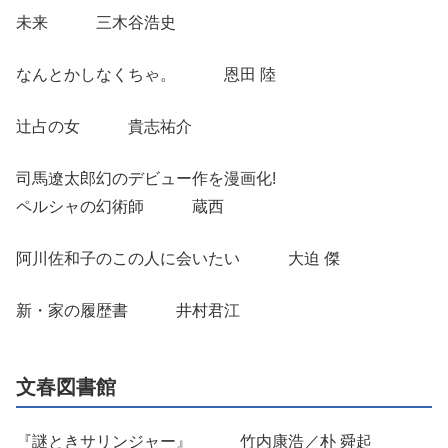
未来 三木谷浩史
なんとかしなくちゃ。 恩田 陸
辻占の女 貴志祐介
司馬遼太郎幻のデビュー作を漫画化!
ペルシャの幻術師 蔵西
阿川佐和子のこの人に会いたい 大迫 傑
新・家の履歴書 井村君江
文春図書館
『謎ときサリンジャー』 竹内康浩／朴 舜起