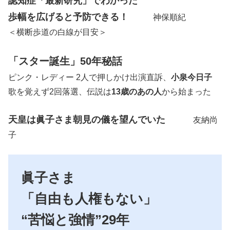
認知症「最新研究」でわかった
歩幅を広げると予防できる！
神保順紀
＜横断歩道の白線が目安＞
「スター誕生」50年秘話
ピンク・レディー 2人で押しかけ出演直訴、
小泉今日子
歌を覚えず2回落選、伝説は
13歳のあの人
から始まった
天皇は眞子さま朝見の儀を望んでいた
友納尚
子
眞子さま
「自由も人権もない」
“苦悩と強情”29年