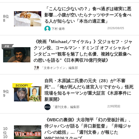
「こんなに少ないの？」食べ過ぎは確実に悪
影響…小腹が空いたらナッツやチーズを食べ
8位
8
る人が知らない「本当の適正量」
2026/08/05
下村 健寿
《映画『Michael／マイケル』》父ジョセフ・ジャ
PR
クソン役、コールマン・ドミンゴ オフィシャルイ
ンタビュー“観客を魅了した名優、複雑な父親像へ
の想いを語る”《日本興収70億円突破》
「文春オンライン」編集部
自民・木原誠二氏妻の元夫（28）が“不審
SCOOP!
死”…「俺が死んだら迷宮入りですから」怪死
9位
現場を知るキーマンが重大証言《木原事件に
9
新展開》
22時間前
「週刊文春」編集部
《WBCの裏側》大谷翔平「幻の登板計画」、
侍ジャパンが語る「井口新監督」「井端ジャ
10
パンの総括」…「週刊文春」が報じた
位
10
WBC2026スクープ