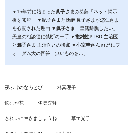
▼15年前に始まった
眞子さま
の葛藤「ネット掲示
板を閲覧」 ▼
紀子さま
と断絶
眞子さま
が悠仁さま
を心配された理由 ▼
眞子さま
「皇籍離脱したい」
天皇の相談役に禁断の一手 ▼
複雑性PTSD
主治医
と
雅子さま
主治医との接点 ▼
小室圭さん
経歴にフ
ォーダム大の回答「無いものを…」
夜ふけのなわとび 林真理子
悩むが花 伊集院静
きれいに生きましょうね 草笛光子