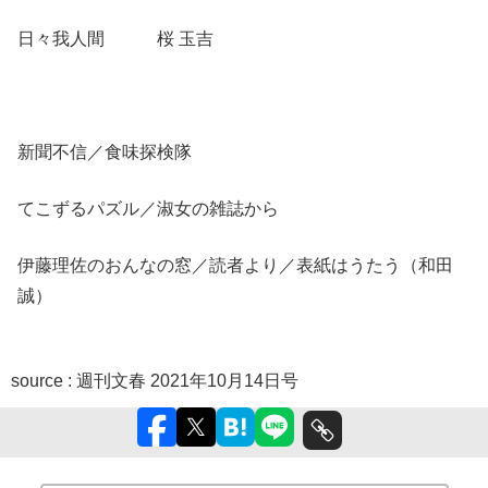
日々我人間 桜 玉吉
新聞不信／食味探検隊
てこずるパズル／淑女の雑誌から
伊藤理佐のおんなの窓／読者より／表紙はうたう（和田
誠）
source :
週刊文春 2021年10月14日号