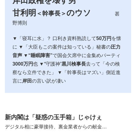
岸田政権を壊す男
甘利明
のウソ
＜幹事長＞
甚
野博則
▼「寝耳に水」？ 口利き資料熟読して
50万円
を懐
に ▼「大臣もこの案件は知っている」秘書の
圧力
音声
▼
“睡眠障害”
で国会欠席中に金集めパーティ
3000万円
也 ▼“守護神”
黒川検事長
去って「今の検
察なら立件できた」 ▼「幹事長はマズい」側近進
言に
岸田
の言い訳が凄い
新内閣は「疑惑の玉手箱」じゃけぇ
デジタル相に豪華接待、裏金業者からの献金…