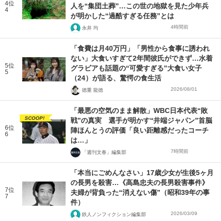
4位
人を“集団土葬”…この世の地獄を見た少年兵
4
が明かした“過酷すぎる任務”とは
4時間前
永井 均
「食費は月40万円」「男性から食事に誘われ
ない」大食いすぎて2年間彼氏ができず…水着
5位
グラビアも話題の“可愛すぎる”大食い女子
5
（24）が語る、驚愕の食生活
2026/08/01
徳重 龍徳
「最悪の空気のまま解散」WBC日本代表“敗
SCOOP!
戦”の真実 選手が明かす“井端ジャパン”首脳
6位
陣ほんとうの評価「良い距離感だったコーチ
6
は…」
7時間前
「週刊文春」編集部
「本当にごめんなさい」17歳少女が生後5ヶ月
の長男を殺害…《高島忠夫の長男殺害事件》
7位
夫婦が背負った“消えない傷”（昭和39年の事
7
件）
2026/03/09
鉄人ノンフィクション編集部