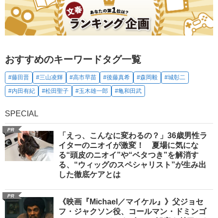
おすすめのキーワードタグ一覧
#藤田晋
#三山凌輝
#高市早苗
#後藤真希
#森岡毅
#城彰二
#内田有紀
#松田聖子
#玉木雄一郎
#亀和田武
SPECIAL
PR
「えっ、こんなに変わるの？」36歳男性ラ
イターのニオイが激変！ 夏場に気にな
る“頭皮のニオイ”や“ベタつき”を解消す
る、“ウィッグのスペシャリスト”が生み出
した徹底ケアとは
PR
《映画『Michael／マイケル』》父ジョセ
フ・ジャクソン役、コールマン・ドミンゴ