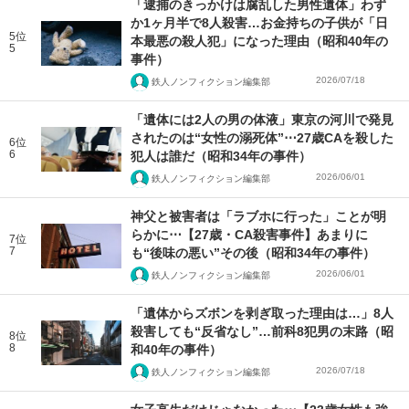
「逮捕のきっかけは腐乱した男性遺体」わず
か1ヶ月半で8人殺害…お金持ちの子供が「日
5位
本最悪の殺人犯」になった理由（昭和40年の
5
事件）
2026/07/18
鉄人ノンフィクション編集部
「遺体には2人の男の体液」東京の河川で発見
されたのは“女性の溺死体”⋯27歳CAを殺した
6位
6
犯人は誰だ（昭和34年の事件）
2026/06/01
鉄人ノンフィクション編集部
神父と被害者は「ラブホに行った」ことが明
らかに⋯【27歳・CA殺害事件】あまりに
7位
7
も“後味の悪い”その後（昭和34年の事件）
2026/06/01
鉄人ノンフィクション編集部
「遺体からズボンを剥ぎ取った理由は…」8人
殺害しても“反省なし”…前科8犯男の末路（昭
8位
8
和40年の事件）
2026/07/18
鉄人ノンフィクション編集部