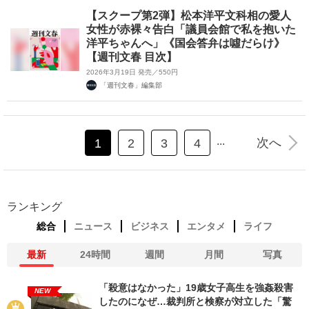
【スクープ第2弾】松本洋平文科相の愛人
女性が赤裸々告白「議員会館で私を抱いた
洋平ちゃんへ」《国会答弁は噓だらけ》
【週刊文春 目次】
2026年3月19日 発売／550円
「週刊文春」編集部
...
次へ
1
2
3
4
ランキング
総合
ニュース
ビジネス
エンタメ
ライフ
最新
24時間
週間
月間
写真
「殺意はなかった」19歳女子高生を強姦殺害
NEW
したのになぜ…裁判所と検察が対立した「驚