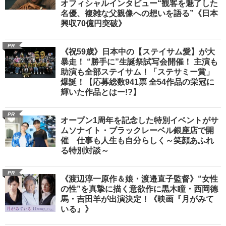
オフィシャルインタビュー“観客を魅了した
名優、複雑な父親像への想いを語る”《日本
興収70億円突破》
PR
《祝59歳》日本中の【ステイサム愛】が大
暴走！ “勝手に”生誕祭試写会開催！ 主演も
助演も全部ステイサム！「ステサミー賞」
爆誕！【応募総数941票 全54作品の栄冠に
輝いた作品とはー!?】
PR
オープン1周年を記念した特別イベントがサ
ムソナイト・ブラックレーベル銀座店で開
催 仕事も人生も自分らしく～笑顔あふれ
る特別対談～
PR
《渡辺淳一原作＆娘・渡邉直子監督》“女性
の性”を真摯に描く意欲作に黒木瞳・西岡德
馬・吉田羊が出演決定！《映画『月がみて
いる』》