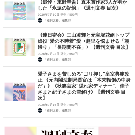
【追悼・東野圭吾】直木賞作家3人が明か
した「永遠の記憶」《週刊文春 目次》
2026年7月30日 発売／550円
「週刊文春」編集部
《連日密会》三山凌輝と元宝塚花組トップ
娘役“愛の不時着”愛〈趣里を悩ませる「朝
帰り」「長期間不在」〉【週刊文春 目次】
2026年7月23日 発売／550円
「週刊文春」編集部
愛子さまを苦しめる“ゴリ押し”皇室典範改
正 《元内閣法制局長官は「本末転倒の中身
だ」》《秋篠宮家“隠れ家ディナー”、佳子
さまと紀子さまの雪解け》【週刊文春 目
次】
2026年7月16日 発売／550円
「週刊文春」編集部