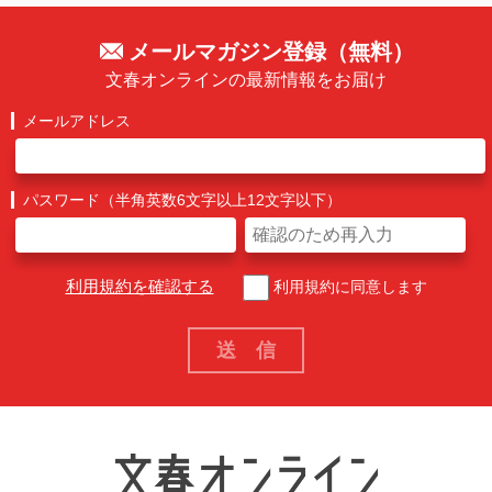
メールマガジン登録（無料）
文春オンラインの最新情報をお届け
メールアドレス
パスワード（半角英数6文字以上12文字以下）
利用規約を確認する
利用規約に同意します