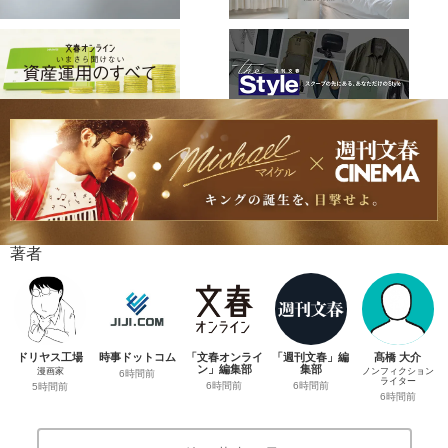
著者
ドリヤス工場
時事ドットコム
「文春オンライ
「週刊文春」編
髙橋 大介
ン」編集部
集部
漫画家
ノンフィクション
6時間前
ライター
6時間前
6時間前
5時間前
6時間前