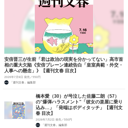
安倍晋三が生前「君は政治の現実を分かってない」高市首
相の重大欠陥《安倍ブレーン連続告白「皇室典範・外交・
人事への懸念」》【週刊文春 目次】
2026年7月9日 発売／550円
「週刊文春」編集部
橋本愛（30）が号泣した佐藤二朗（57）
の“爆弾ハラスメント”「彼女の楽屋に乗り
込み…」「発端はボディタッチ」【週刊文
春 目次】
2026年7月2日 発売／550円
「週刊文春」編集部