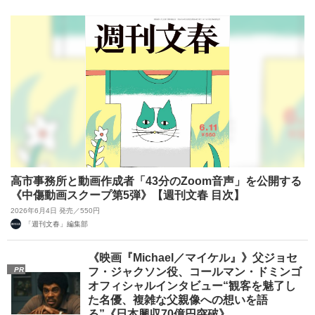
高市事務所と動画作成者「43分のZoom音声」を公開する
《中傷動画スクープ第5弾》【週刊文春 目次】
2026年6月4日 発売／550円
「週刊文春」編集部
《映画『Michael／マイケル』》父ジョセ
PR
フ・ジャクソン役、コールマン・ドミンゴ
オフィシャルインタビュー“観客を魅了し
た名優、複雑な父親像への想いを語
る”《日本興収70億円突破》