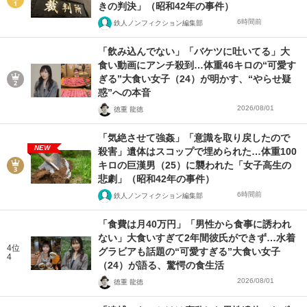
きの判決」（昭和42年の事件）
6時間前
鉄人ノンフィクション編集部
「飲み込んでない」「バケツに吐いてる」大
食い動画にアンチ殺到…体重46キロの“可愛す
ぎる”大食い女子（24）が明かす、“やらせ疑
惑”への本音
2026/08/01
徳重 龍徳
「気絶させて強姦」「意識を取り戻したので
NEW
殺害」遺体はスコップで埋められた…体重100
キロの巨漢男（25）に襲われた「女子高生の
悲劇」（昭和42年の事件）
6時間前
鉄人ノンフィクション編集部
「食費は月40万円」「男性から食事に誘われ
ない」大食いすぎて2年間彼氏ができず…水着
4位
グラビアも話題の“可愛すぎる”大食い女子
4
（24）が語る、驚愕の食生活
2026/08/01
徳重 龍徳