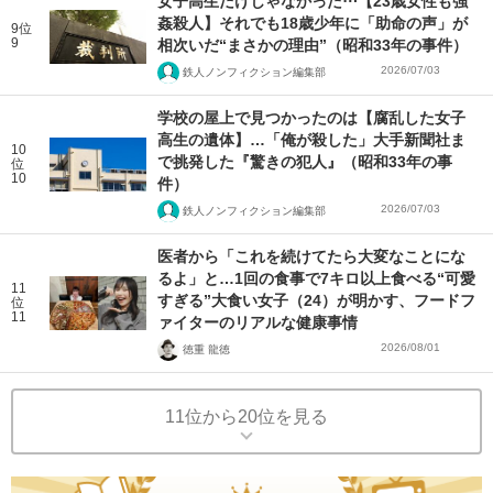
女子高生だけじゃなかった⋯【23歳女性も強
姦殺人】それでも18歳少年に「助命の声」が
9位
9
相次いだ“まさかの理由”（昭和33年の事件）
2026/07/03
鉄人ノンフィクション編集部
学校の屋上で見つかったのは【腐乱した女子
高生の遺体】…「俺が殺した」大手新聞社ま
10
で挑発した『驚きの犯人』（昭和33年の事
位
10
件）
2026/07/03
鉄人ノンフィクション編集部
医者から「これを続けてたら大変なことにな
るよ」と…1回の食事で7キロ以上食べる“可愛
11
すぎる”大食い女子（24）が明かす、フードフ
位
11
ァイターのリアルな健康事情
2026/08/01
徳重 龍徳
11位から20位を見る