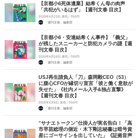
【京都小6死体遺棄】結希くん母の肉声
「共犯がいるはず」【週刊文春 目次】
2026年4月23日 発売／550円
「週刊文春」編集部
【京都小6・安達結希くん事件】「義父」
が残したスニーカーと防犯カメラの謎【週
刊文春 目次】
2026年4月16日 発売／550円
「週刊文春」編集部
USJ再生請負人「刀」森岡毅CEO（53）
に腹心CFOが縁切り宣言「彼と働く意欲が
失せた」《社内メール入手&独占直撃》
【週刊文春 目次】
2026年4月9日 発売／550円
「週刊文春」編集部
“サナエトークン”仕掛人が実名告白！「高
市早苗総理の側近・木下剛志秘書は暗号資
産にゴーサインを出していた」《証拠音声