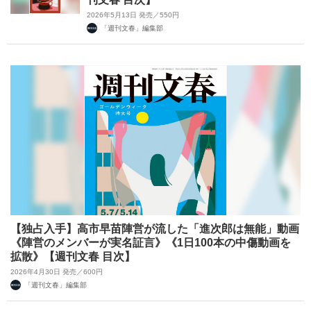
2026年5月13日 発売／550円
「週刊文春」編集部
【独占入手】高市早苗陣営が流した「進次郎は無能」動画
《陣営のメンバーが実名証言》《1日100本の中傷動画を
拡散》【週刊文春 目次】
2026年4月30日 発売／600円
「週刊文春」編集部