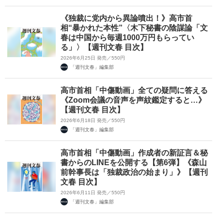
《独裁に党内から異論噴出！》高市首
相“暴かれた本性”〈木下秘書の陰謀論「文
春は中国から毎週1000万円もらってい
る」〉【週刊文春 目次】
2026年6月25日 発売／550円
「週刊文春」編集部
高市首相「中傷動画」全ての疑問に答える
《Zoom会議の音声を声紋鑑定すると…》
【週刊文春 目次】
2026年6月18日 発売／550円
「週刊文春」編集部
高市首相「中傷動画」作成者の新証言＆秘
書からのLINEを公開する【第6弾】《森山
前幹事長は「独裁政治の始まり」》【週刊
文春 目次】
2026年6月11日 発売／550円
「週刊文春」編集部