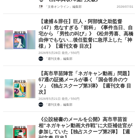
「文春オンライン」編集部
2026/07/31
【逮捕＆辞任】巨人・阿部慎之助監督
（47）危なすぎる「前科」《事件当日、自
宅から 「男性の叫び」》《松井秀喜、高橋
由伸でもない…後任監督に急浮上した「神
様」》【週刊文春 目次】
2026年5月28日 発売／550円
「週刊文春」編集部
【高市早苗陣営「ネガキャン動画」問題】
67通の証拠メールが暴く「国会答弁のウ
ソ」《独占スクープ第3弾》【週刊文春 目
次】
2026年5月21日 発売／550円
「週刊文春」編集部
《公設秘書のメールを公開》高市早苗首
相“ネガキャン動画大作戦”に大臣補佐官が
参加していた【独占スクープ第2弾】【週
刊文春 目次】