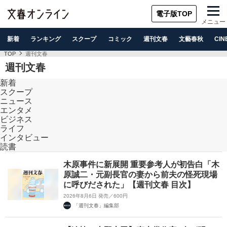
電子版TOP
メニュー
新着
ランキング
スクープ
コミック
週刊文春
文藝春秋
CIN
TOP
週刊文春
週刊文春
新着
スクープ
ニュース
エンタメ
ビジネス
ライフ
インタビュー
読書
木原事件に新展開 重要参考人が初告白「木
原誠二・元副長官の妻から前夫の怪死現場
に呼びだされた」【週刊文春 目次】
2026年8月6日 発売／600円
「週刊文春」編集部