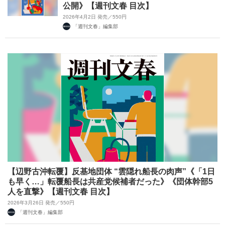
公開》【週刊文春 目次】
2026年4月2日 発売／550円
「週刊文春」編集部
【辺野古沖転覆】反基地団体 “雲隠れ船長の肉声”《「1日
も早く…」転覆船長は共産党候補者だった》《団体幹部5
人を直撃》【週刊文春 目次】
2026年3月26日 発売／550円
「週刊文春」編集部