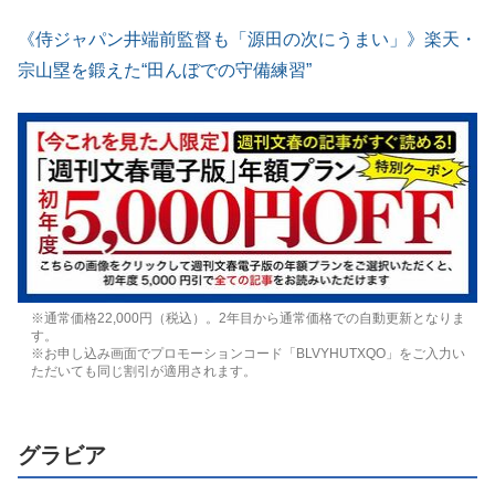
《侍ジャパン井端前監督も「源田の次にうまい」》楽天・
宗山塁を鍛えた“田んぼでの守備練習”
※通常価格22,000円（税込）。2年目から通常価格での自動更新となりま
す。
※お申し込み画面でプロモーションコード「BLVYHUTXQO」をご入力い
ただいても同じ割引が適用されます。
グラビア