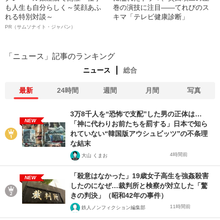
も人生も自分らしく～笑顔あふ
巻の演技に注目――てれびのス
れる特別対談～
キマ「テレビ健康診断」
PR（サムソナイト・ジャパン）
「ニュース」記事のランキング
ニュース
総合
最新
24時間
週間
月間
写真
3万8千人を“恐怖で支配”した男の正体は…
NEW
「神に代わりお前たちを罰する」日本で知ら
れていない“韓国版アウシュビッツ”の不条理
な結末
4時間前
大山 くまお
「殺意はなかった」19歳女子高生を強姦殺害
NEW
したのになぜ…裁判所と検察が対立した「驚
きの判決」（昭和42年の事件）
11時間前
鉄人ノンフィクション編集部