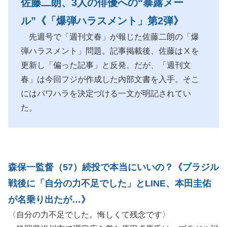
佐藤二朗、3人の俳優への“暴露メー
ル”《「爆弾ハラスメント」第2弾》
先週号で「週刊文春」が報じた佐藤二朗の「爆
弾ハラスメント」問題。記事掲載後、佐藤はⅩを
更新し「偏った記事」と反発。だが、「週刊文
春」は今回フジが作成した内部文書を入手。そこ
にはパワハラを決定づける一文が明記されてい
た。
森保一監督（57）続投で本当にいいの？《ブラジル
戦後に「自分の力不足でした」とLINE、本田圭佑
が名乗り出たが…》
〈自分の力不足でした。悔しくて残念です〉