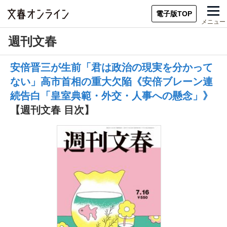
電子版TOP
メニュー
週刊文春
安倍晋三が生前「君は政治の現実を分かって
ない」高市首相の重大欠陥《安倍ブレーン連
続告白「皇室典範・外交・人事への懸念」》
【週刊文春 目次】