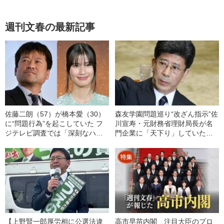
週刊文春の最新記事
佐藤二朗（57）が橋本愛（30）
森友学園問題巡り“改ざん指示”佐
に“問題行為”を起こしていた フ
川宣寿・元財務省理財局長が名
ジテレビ調査では「深刻なハラ
門企業に「天下り」していた
スメント」認定《『夫婦別姓刑
《ウェブサイトに「社外取締
事』で共演》
役」と…》
【上野賢一郎厚労相に公選法違
高市早苗内閣 注目大臣のプロ