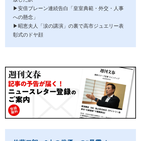
▶安倍ブレーン連続告白「皇室典範・外交・人事
への懸念」
▶昭恵夫人「涙の講演」の裏で高市ジュエリー表
彰式のドヤ顔