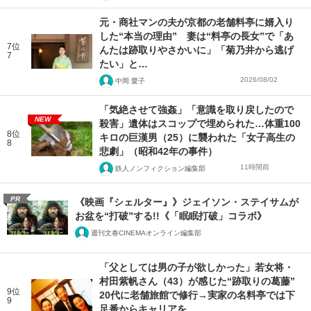
元・商社マンの夫が京都の老舗料亭に婿入り
した“本当の理由” 妻は“料亭の長女”で「あ
7位
んたは跡取りやさかいに」「菊乃井から逃げ
7
たい」と…
2026/08/02
中岡 愛子
「気絶させて強姦」「意識を取り戻したので
NEW
殺害」遺体はスコップで埋められた…体重100
8位
キロの巨漢男（25）に襲われた「女子高生の
8
悲劇」（昭和42年の事件）
11時間前
鉄人ノンフィクション編集部
PR
《映画『シェルター』》ジェイソン・ステイサムが
お盆を“打破”する!!《「眠眠打破」コラボ》
週刊文春CINEMAオンライン編集部
「父としては男の子が欲しかった」若女将・
村田紫帆さん（43）が感じた“跡取りの葛藤”
9位
20代に老舗旅館で修行→実家の名料亭では下
9
足番からキャリアを…