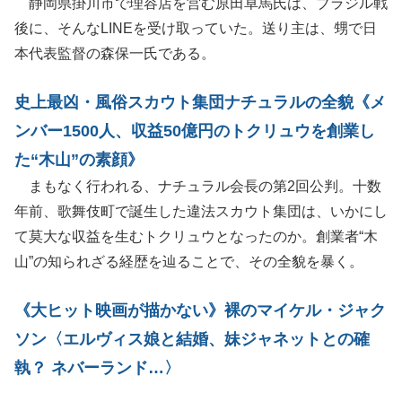
静岡県掛川市で理容店を営む原田卓馬氏は、ブラジル戦
後に、そんなLINEを受け取っていた。送り主は、甥で日
本代表監督の森保一氏である。
史上最凶・風俗スカウト集団ナチュラルの全貌《メ
ンバー1500人、収益50億円のトクリュウを創業し
た“木山”の素顔》
まもなく行われる、ナチュラル会長の第2回公判。十数
年前、歌舞伎町で誕生した違法スカウト集団は、いかにし
て莫大な収益を生むトクリュウとなったのか。創業者“木
山”の知られざる経歴を辿ることで、その全貌を暴く。
《大ヒット映画が描かない》裸のマイケル・ジャク
ソン〈エルヴィス娘と結婚、妹ジャネットとの確
執？ ネバーランド…〉