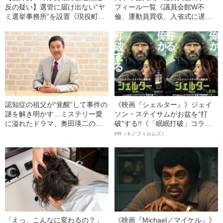
反の疑い】選管に届け出ない“ヤ
フィール一覧《議員会館W不
ミ選挙事務所”を設置《現役町議
倫、運動員買収、入省式に遅刻
が証言》
した大臣は？ お騒がせ閣僚名
簿》
認知症の祖父が“覚醒”して事件の
《映画『シェルター』》ジェイ
謎を解き明かす…ミステリー愛
ソン・ステイサムがお盆を“打
に溢れたドラマ、奥田瑛二の圧
破”する!!《「眠眠打破」コラ
巻の演技に注目――てれびのス
ボ》
PR（キノフィルムズ）
キマ「テレビ健康診断」
「えっ、こんなに変わるの？」
《映画『Michael／マイケル』》