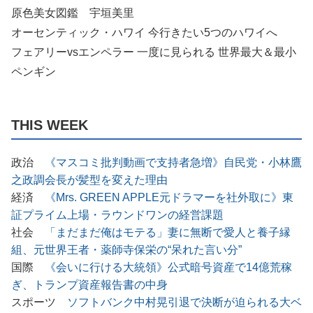
原色美女図鑑 宇垣美里
オーセンティック・ハワイ 今行きたい5つのハワイへ
フェアリーvsエンペラー 一度に見られる 世界最大＆最小
ペンギン
THIS WEEK
政治
《マスコミ批判動画で支持者急増》自民党・小林鷹
之政調会長が髪型を変えた理由
経済
《Mrs. GREEN APPLE元ドラマーを社外取に》東
証プライム上場・ラウンドワンの経営課題
社会
「まだまだ俺はモテる」妻に無断で愛人と養子縁
組、元世界王者・薬師寺保栄の“呆れた言い分”
国際
《会いに行ける大統領》公式暗号資産で14億荒稼
ぎ、トランプ資産報告書の中身
スポーツ
ソフトバンク中村晃引退で決断が迫られる大ベ