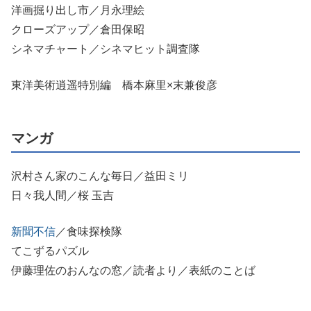
洋画掘り出し市／月永理絵
クローズアップ／倉田保昭
シネマチャート／シネマヒット調査隊
東洋美術逍遥特別編 橋本麻里×末兼俊彦
マンガ
沢村さん家のこんな毎日／益田ミリ
日々我人間／桜 玉吉
新聞不信
／食味探検隊
てこずるパズル
伊藤理佐のおんなの窓／読者より／表紙のことば