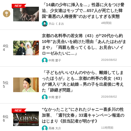
「14歳の少年に挿入を…」性器に火をつけ脅
NEW
迫、少女達はモップで…657人が死亡した韓
国“最悪の人権侵害”のおぞましすぎる実態
4時間前
大山 くまお
京都の名料亭の若女将（43）が“20代から約
10年”お見合いを続けた理由「あんたはわがま
4位
まや」「両親も焦ってくるし、お見合いノイ
4
ローゼみたいに…」
2026/08/02
中岡 愛子
「子どもがいいひんのやから、離婚してしま
ったほうが」とも…京都の料亭の長女（43）
5位
が“婿入り”夫と結婚→男の子を出産後に考え
5
た「跡継ぎ問題」
2026/08/02
中岡 愛子
“なかったこと”にされたジャニー喜多川の性
NEW
加害、「週刊文春」33週キャンペーン報道の
6位
6
はじまり《担当記者が明かす》
11時間前
髙橋 大介