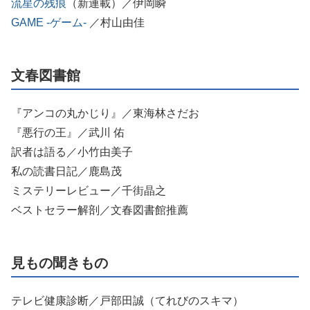
流星の残痕
（新連載）／伊岡瞬
GAME -ゲーム-
／村山由佳
文春図書館
『アンコの丸かじり』／東海林さだお
『悪行の王』／武川 佑
訳者は語る／小竹由美子
私の読書日記／鹿島茂
ミステリーレビュー／千街晶之
ベストセラー解剖／文春図書館推薦
見もの聞きもの
テレビ健康診断／戸部田誠（てれびのスキマ）