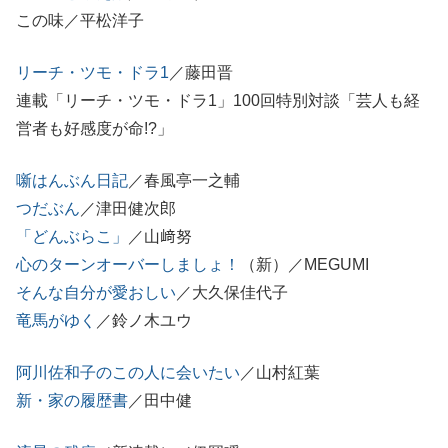
この味／平松洋子
リーチ・ツモ・ドラ1
／藤田晋
連載「リーチ・ツモ・ドラ1」100回特別対談「芸人も経
営者も好感度が命!?」
噺はんぶん日記
／春風亭一之輔
つだぶん
／津田健次郎
「どんぶらこ」
／山﨑努
心のターンオーバーしましょ！
（新）／MEGUMI
そんな自分が愛おしい
／大久保佳代子
竜馬がゆく
／鈴ノ木ユウ
阿川佐和子のこの人に会いたい
／山村紅葉
新・家の履歴書
／田中健