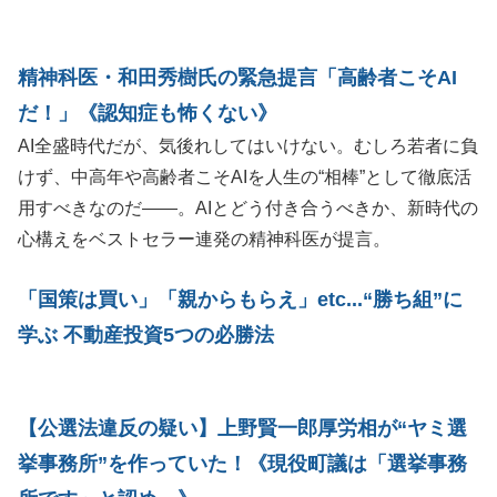
精神科医・和田秀樹氏の緊急提言「高齢者こそAI
だ！」《認知症も怖くない》
AI全盛時代だが、気後れしてはいけない。むしろ若者に負
けず、中高年や高齢者こそAIを人生の“相棒”として徹底活
用すべきなのだ――。AIとどう付き合うべきか、新時代の
心構えをベストセラー連発の精神科医が提言。
「国策は買い」「親からもらえ」etc...“勝ち組”に
学ぶ 不動産投資5つの必勝法
【公選法違反の疑い】上野賢一郎厚労相が“ヤミ選
挙事務所”を作っていた！《現役町議は「選挙事務