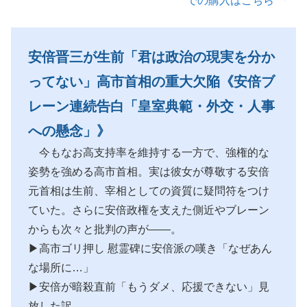
での購入はこちら
安倍晋三が生前「君は政治の現実を分か
ってない」高市首相の重大欠陥《安倍ブ
レーン連続告白「皇室典範・外交・人事
への懸念」》
今もなお高支持率を維持する一方で、強権的な
姿勢を強める高市首相。実は彼女が尊敬する安倍
元首相は生前、宰相としての資質に疑問符をつけ
ていた。さらに安倍政権を支えた側近やブレーン
からも次々と批判の声が――。
▶高市ゴリ押し 慰霊碑に安倍派の嘆き「なぜあん
な場所に…」
▶安倍が暗殺直前「もうダメ、応援できない」見
放した訳