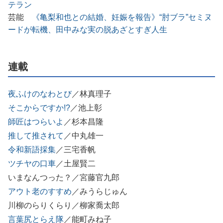
テラン
芸能
《亀梨和也との結婚、妊娠を報告》“肘ブラ”セミヌ
ードが転機、田中みな実の脱あざとすぎ人生
連載
夜ふけのなわとび
／林真理子
そこからですか!?
／池上彰
師匠はつらいよ
／杉本昌隆
推して推されて
／中丸雄一
令和新語採集
／三宅香帆
ツチヤの口車
／土屋賢二
いまなんつった？／宮藤官九郎
アウト老のすすめ
／みうらじゅん
川柳のらりくらり／柳家喬太郎
言葉尻とらえ隊
／能町みね子