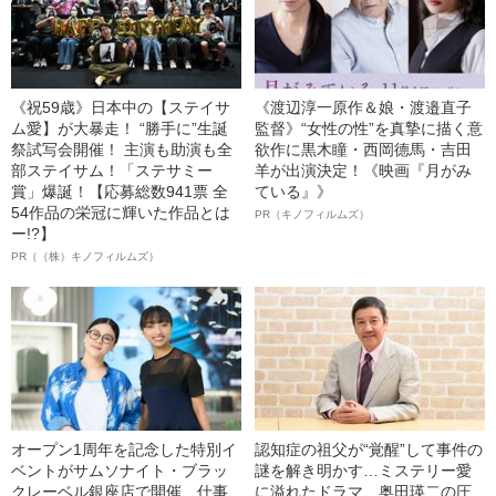
《祝59歳》日本中の【ステイサ
《渡辺淳一原作＆娘・渡邉直子
ム愛】が大暴走！ “勝手に”生誕
監督》“女性の性”を真摯に描く意
祭試写会開催！ 主演も助演も全
欲作に黒木瞳・西岡德馬・吉田
部ステイサム！「ステサミー
羊が出演決定！《映画『月がみ
賞」爆誕！【応募総数941票 全
ている』》
54作品の栄冠に輝いた作品とは
PR（キノフィルムズ）
ー!?】
PR（（株）キノフィルムズ）
オープン1周年を記念した特別イ
認知症の祖父が“覚醒”して事件の
ベントがサムソナイト・ブラッ
謎を解き明かす…ミステリー愛
クレーベル銀座店で開催 仕事
に溢れたドラマ、奥田瑛二の圧