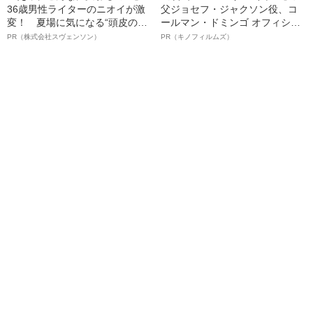
36歳男性ライターのニオイが激
父ジョセフ・ジャクソン役、コ
変！ 夏場に気になる“頭皮のニ
ールマン・ドミンゴ オフィシャ
オイ”や“ベタつき”を解消す
ルインタビュー“観客を魅了した
PR（株式会社スヴェンソン）
PR（キノフィルムズ）
る、“ウィッグのスペシャリス
名優、複雑な父親像への想いを
ト”が生み出した徹底ケアとは
語る”《日本興収70億円突破》