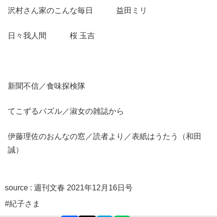
沢村さん家のこんな毎日 益田ミリ
日々我人間 桜 玉吉
新聞不信／食味探検隊
てこずるパズル／淑女の雑誌から
伊藤理佐のおんなの窓／読者より／表紙はうたう（和田
誠）
source :
週刊文春 2021年12月16日号
#紀子さま