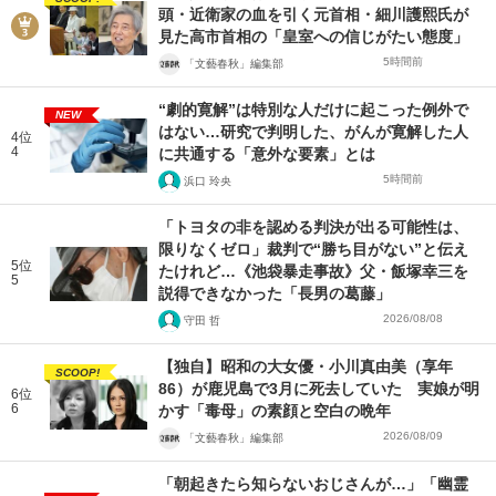
頭・近衛家の血を引く元首相・細川護熙氏が
見た高市首相の「皇室への信じがたい態度」
5時間前
「文藝春秋」編集部
“劇的寛解”は特別な人だけに起こった例外で
NEW
はない…研究で判明した、がんが寛解した人
4位
4
に共通する「意外な要素」とは
5時間前
浜口 玲央
「トヨタの非を認める判決が出る可能性は、
限りなくゼロ」裁判で“勝ち目がない”と伝え
5位
たけれど…《池袋暴走事故》父・飯塚幸三を
5
説得できなかった「長男の葛藤」
2026/08/08
守田 哲
【独自】昭和の大女優・小川真由美（享年
SCOOP!
86）が鹿児島で3月に死去していた 実娘が明
6位
6
かす「毒母」の素顔と空白の晩年
2026/08/09
「文藝春秋」編集部
「朝起きたら知らないおじさんが…」「幽霊