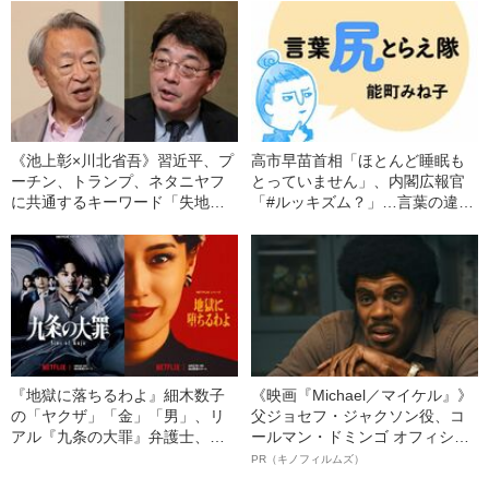
《池上彰×川北省吾》習近平、プ
高市早苗首相「ほとんど睡眠も
ーチン、トランプ、ネタニヤフ
とっていません」、内閣広報官
に共通するキーワード「失地回
「#ルッキズム？」…言葉の違和
復」とは？
感の正体は？ 能町みね子「言
葉尻とらえ隊」で明らかに
《「週刊文春」連載》
『地獄に落ちるわよ』細木数子
《映画『Michael／マイケル』》
の「ヤクザ」「金」「男」、リ
父ジョセフ・ジャクソン役、コ
アル『九条の大罪』弁護士、
ールマン・ドミンゴ オフィシャ
『イクサガミ』Pインタビュー…
ルインタビュー“観客を魅了した
PR（キノフィルムズ）
文春「Netflix」ドラマ特集
名優、複雑な父親像への想いを