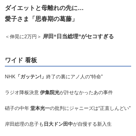
ダイエットと母離れの先に…
愛子さま「思春期の葛藤」
岸田“日当総理”がセコすぎる
＜伸晃に2万円＞
ワイド 看板
NHK
「ガッテン!」
終了の裏にアノ人の“特命”
ラジオ降板決意
伊集院光
が許せなかったあの事件
硝子の中年
堂本光一
の批判にジャニーズは“正直しんどい”
岸田総理の息子も
日大ドン田中
が自慢する新入生