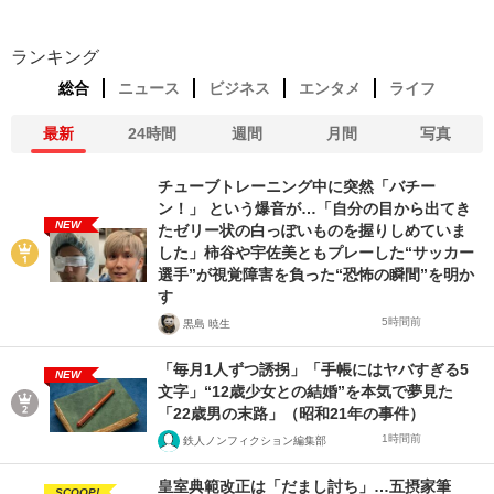
ランキング
総合
ニュース
ビジネス
エンタメ
ライフ
最新
24時間
週間
月間
写真
チューブトレーニング中に突然「バチー
ン！」 という爆音が…「自分の目から出てき
NEW
たゼリー状の白っぽいものを握りしめていま
した」柿谷や宇佐美ともプレーした“サッカー
選手”が視覚障害を負った“恐怖の瞬間”を明か
す
5時間前
黒島 暁生
「毎月1人ずつ誘拐」「手帳にはヤバすぎる5
NEW
文字」“12歳少女との結婚”を本気で夢見た
「22歳男の末路」（昭和21年の事件）
1時間前
鉄人ノンフィクション編集部
皇室典範改正は「だまし討ち」…五摂家筆
SCOOP!