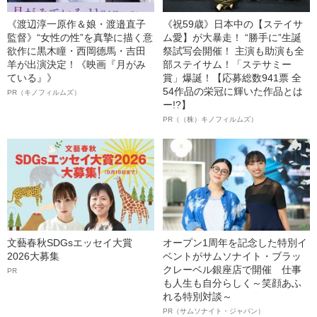
《渡辺淳一原作＆娘・渡邉直子
《祝59歳》日本中の【ステイサ
監督》“女性の性”を真摯に描く意
ム愛】が大暴走！ “勝手に”生誕
欲作に黒木瞳・西岡德馬・吉田
祭試写会開催！ 主演も助演も全
羊が出演決定！《映画『月がみ
部ステイサム！「ステサミー
ている』》
賞」爆誕！【応募総数941票 全
54作品の栄冠に輝いた作品とは
PR（キノフィルムズ）
ー!?】
PR（（株）キノフィルムズ）
文藝春秋SDGsエッセイ大賞
オープン1周年を記念した特別イ
2026大募集
ベントがサムソナイト・ブラッ
クレーベル銀座店で開催 仕事
PR
も人生も自分らしく～笑顔あふ
れる特別対談～
PR（サムソナイト・ジャパン）