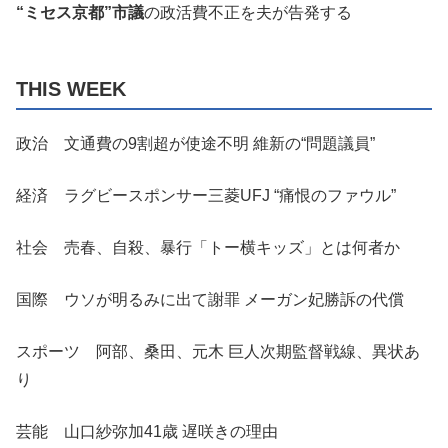
“ミセス京都”市議
の政活費不正を夫が告発する
THIS WEEK
政治 文通費の9割超が使途不明 維新の“問題議員”
経済 ラグビースポンサー三菱UFJ “痛恨のファウル”
社会 売春、自殺、暴行「トー横キッズ」とは何者か
国際 ウソが明るみに出て謝罪 メーガン妃勝訴の代償
スポーツ 阿部、桑田、元木 巨人次期監督戦線、異状あ
り
芸能 山口紗弥加41歳 遅咲きの理由