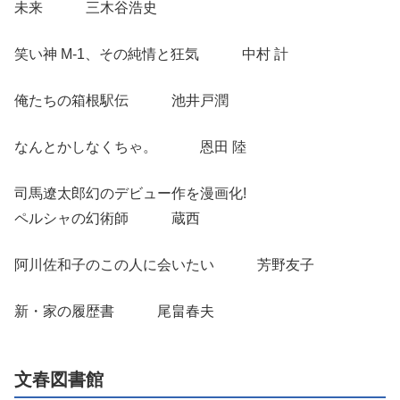
未来 三木谷浩史
笑い神 M-1、その純情と狂気 中村 計
俺たちの箱根駅伝 池井戸潤
なんとかしなくちゃ。 恩田 陸
司馬遼太郎幻のデビュー作を漫画化!
ペルシャの幻術師 蔵西
阿川佐和子のこの人に会いたい 芳野友子
新・家の履歴書 尾畠春夫
文春図書館