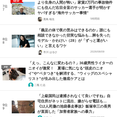
NEW
より生身の人間が怖い」家賃2万円の事故物件
7位
にも住んだ右目全盲のサッカー選手が明かす
7
ヤバすぎる“海外サッカー事情”
5時間前
黒島 暁生
「義足の体で夜の営みはできるのか」誰にも
相談できなかった切実な悩みも…脚を失った
8位
モデル・かわけい（28）が「ずっと運がい
8
い」と言えるワケ
2026/08/09
市川 はるひ
「えっ、こんなに変わるの？」36歳男性ライターの
PR
ニオイが激変！ 夏場に気になる“頭皮のニオ
イ”や“ベタつき”を解消する、“ウィッグのスペシャ
リスト”が生み出した徹底ケアとは
二瓶 仁志
「上級国民は逮捕されなくて良いですね」自
宅住所がネットに流出、嫌がらせ電話も…
9位
《12人死傷の池袋暴走事故》飯塚幸三の長男
9
が直面した「加害者家族への暴力」