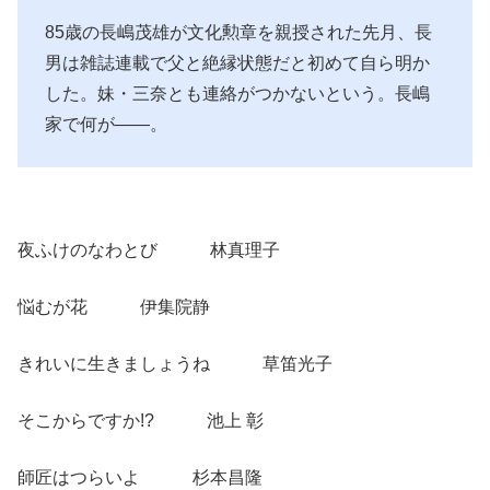
85歳の長嶋茂雄が文化勲章を親授された先月、長
男は雑誌連載で父と絶縁状態だと初めて自ら明か
した。妹・三奈とも連絡がつかないという。長嶋
家で何が――。
夜ふけのなわとび 林真理子
悩むが花 伊集院静
きれいに生きましょうね 草笛光子
そこからですか!? 池上 彰
師匠はつらいよ 杉本昌隆