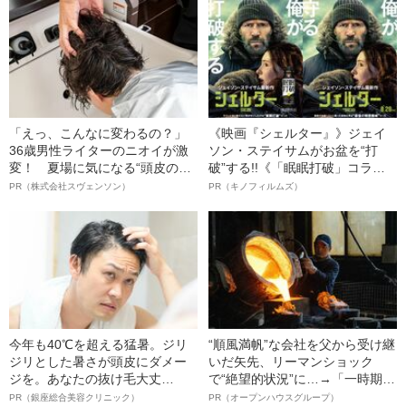
語る”《日本興収70億円突破》
「えっ、こんなに変わるの？」
《映画『シェルター』》ジェイ
36歳男性ライターのニオイが激
ソン・ステイサムがお盆を“打
変！ 夏場に気になる“頭皮のニ
破”する!!《「眠眠打破」コラ
オイ”や“ベタつき”を解消す
ボ》
PR（株式会社スヴェンソン）
PR（キノフィルムズ）
る、“ウィッグのスペシャリス
ト”が生み出した徹底ケアとは
今年も40℃を超える猛暑。ジリ
“順風満帆”な会社を父から受け継
ジリとした暑さが頭皮にダメー
いだ矢先、リーマンショック
ジを。あなたの抜け毛大丈
で“絶望的状況”に…→「一時期は
夫！？
納品3年待ち」のヒット商品を生
PR（銀座総合美容クリニック）
PR（オープンハウスグループ）