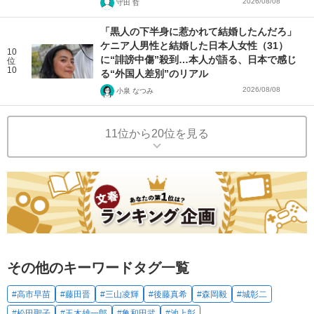
2026/08/08
守田 哲
「黒人の下半身に惹かれて結婚したんだろ」
ケニア人男性と結婚した日本人女性（31）
10
に“誹謗中傷”殺到…本人が語る、日本で感じ
位
10
る“外国人差別”のリアル
2026/08/08
小泉 なつみ
11位から20位を見る
その他のキーワードタグ一覧
#高市早苗
#藤田晋
#三山凌輝
#後藤真希
#森岡毅
#城彰二
#松田聖子
#玉木雄一郎
#亀和田武
#池上彰