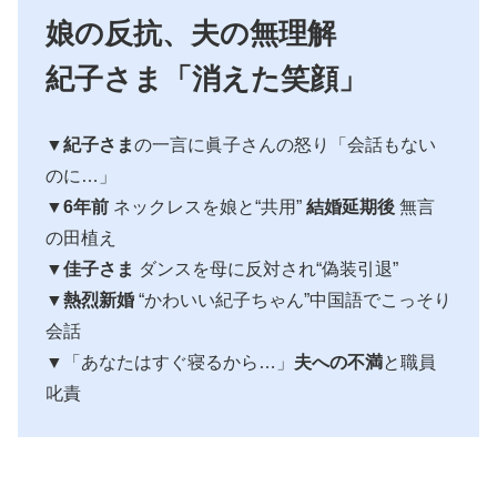
娘の反抗、夫の無理解
紀子さま「消えた笑顔」
▼
紀子さま
の一言に眞子さんの怒り「会話もない
のに…」
▼
6年前
ネックレスを娘と“共用”
結婚延期後
無言
の田植え
▼
佳子さま
ダンスを母に反対され“偽装引退”
▼
熱烈新婚
“かわいい紀子ちゃん”中国語でこっそり
会話
▼「あなたはすぐ寝るから…」
夫への不満
と職員
叱責