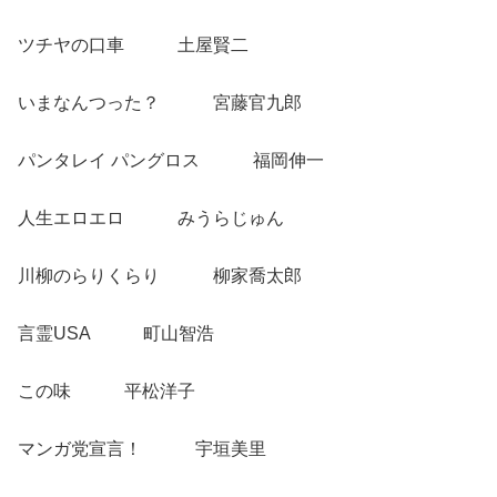
ツチヤの口車 土屋賢二
いまなんつった？ 宮藤官九郎
パンタレイ パングロス 福岡伸一
人生エロエロ みうらじゅん
川柳のらりくらり 柳家喬太郎
言霊USA 町山智浩
この味 平松洋子
マンガ党宣言！ 宇垣美里