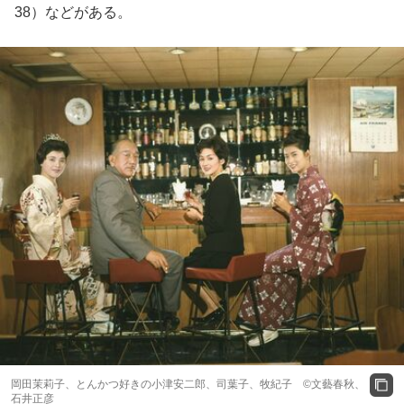
38）などがある。
岡田茉莉子、とんかつ好きの小津安二郎、司葉子、牧紀子 ©文藝春秋、
石井正彦