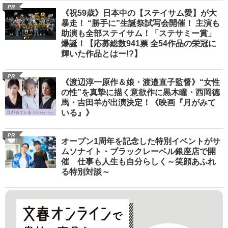
PR
《祝59歳》日本中の【ステイサム愛】が大
暴走！ “勝手に”生誕祭試写会開催！ 主演も
助演も全部ステイサム！「ステサミー賞」
爆誕！【応募総数941票 全54作品の栄冠に
輝いた作品とはー!?】
PR
《渡辺淳一原作＆娘・渡邉直子監督》“女性
の性”を真摯に描く意欲作に黒木瞳・西岡德
馬・吉田羊が出演決定！《映画『月がみて
いる』》
PR
オープン1周年を記念した特別イベントがサ
ムソナイト・ブラックレーベル銀座店で開
催 仕事も人生も自分らしく～笑顔あふれ
る特別対談～