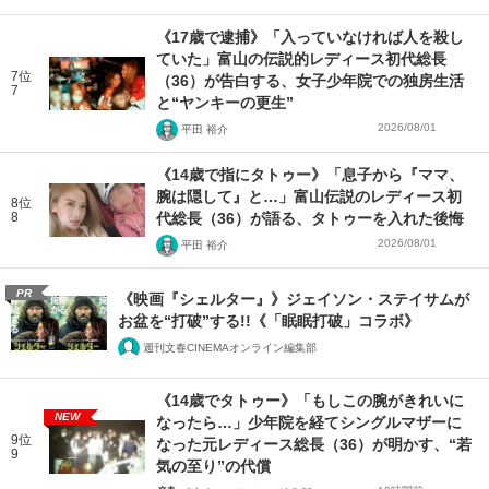
《17歳で逮捕》「入っていなければ人を殺し
ていた」富山の伝説的レディース初代総長
7位
（36）が告白する、女子少年院での独房生活
7
と“ヤンキーの更生”
2026/08/01
平田 裕介
《14歳で指にタトゥー》「息子から『ママ、
腕は隠して』と…」富山伝説のレディース初
8位
8
代総長（36）が語る、タトゥーを入れた後悔
2026/08/01
平田 裕介
PR
《映画『シェルター』》ジェイソン・ステイサムが
お盆を“打破”する!!《「眠眠打破」コラボ》
週刊文春CINEMAオンライン編集部
《14歳でタトゥー》「もしこの腕がきれいに
NEW
なったら…」少年院を経てシングルマザーに
9位
なった元レディース総長（36）が明かす、“若
9
気の至り”の代償