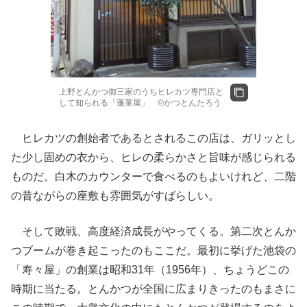
上野とんかつ御三家のうちヒレカツ専門店と
して知られる「蓬莱屋」 ©かつとんたろう
ヒレカツの創始者であるとされるこの店は、ガリッとし
た少し固めの衣から、ヒレの柔らかさと旨味が感じられる
ものだ。白木のカウンターで食べるのもよいけれど、二階
の昔ながらの座敷も雰囲気がすばらしい。
そして敗戦、高度経済成長がやってくる。第二次とんか
つブームが巻き起こったのもここだ。最初に挙げた池袋の
「寿々屋」の創業は昭和31年（1956年）、ちょうどこの
時期に当たる。とんかつが全国に広まりきったのもまさに