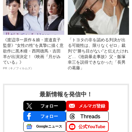
《渡辺淳一原作＆娘・渡邉直子
「トヨタの非を認める判決が出
監督》“女性の性”を真摯に描く意
る可能性は、限りなくゼロ」裁
欲作に黒木瞳・西岡德馬・吉田
判で“勝ち目がない”と伝えたけれ
羊が出演決定！《映画『月がみ
ど…《池袋暴走事故》父・飯塚
ている』》
幸三を説得できなかった「長男
の葛藤」
PR（キノフィルムズ）
最新情報を発信中！
フォロー
メルマガ登録
フォロー
公式YouTube
Googleニュース