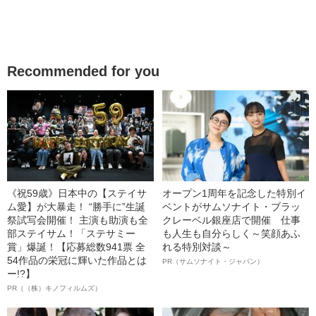
Recommended for you
《祝59歳》日本中の【ステイサ
オープン1周年を記念した特別イ
ム愛】が大暴走！ “勝手に”生誕
ベントがサムソナイト・ブラッ
祭試写会開催！ 主演も助演も全
クレーベル銀座店で開催 仕事
部ステイサム！「ステサミー
も人生も自分らしく～笑顔あふ
賞」爆誕！【応募総数941票 全
れる特別対談～
54作品の栄冠に輝いた作品とは
PR（サムソナイト・ジャパン）
ー!?】
PR（（株）キノフィルムズ）