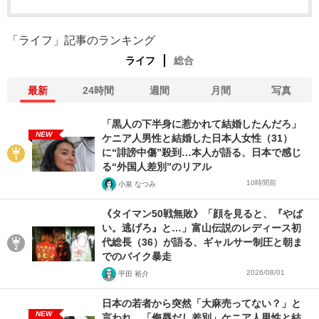
「ライフ」記事のランキング
ライフ
総合
最新
24時間
週間
月間
写真
「黒人の下半身に惹かれて結婚したんだろ」
NEW
ケニア人男性と結婚した日本人女性（31）
に“誹謗中傷”殺到…本人が語る、日本で感じ
る“外国人差別”のリアル
10時間前
小泉 なつみ
《タイマン50戦無敗》「顔を見ると、『やば
い。逃げろ』と…」富山伝説のレディース初
代総長（36）が語る、ギャルサー制圧と朝ま
でのバイク暴走
2026/08/01
平田 裕介
日本の若者から突然「大麻売ってない？」と
NEW
言われ…「侮辱だし差別」ケニア人男性と結