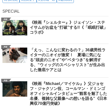
SPECIAL
PR
《映画『シェルター』》ジェイソン・ステ
イサムがお盆を“打破”する!!《「眠眠打破」
コラボ》
PR
「えっ、こんなに変わるの？」36歳男性ラ
イターのニオイが激変！ 夏場に気にな
る“頭皮のニオイ”や“ベタつき”を解消す
る、“ウィッグのスペシャリスト”が生み出
した徹底ケアとは
PR
《映画『Michael／マイケル』》父ジョセ
フ・ジャクソン役、コールマン・ドミンゴ
オフィシャルインタビュー“観客を魅了した
名優、複雑な父親像への想いを語る”《日本
興収70億円突破》