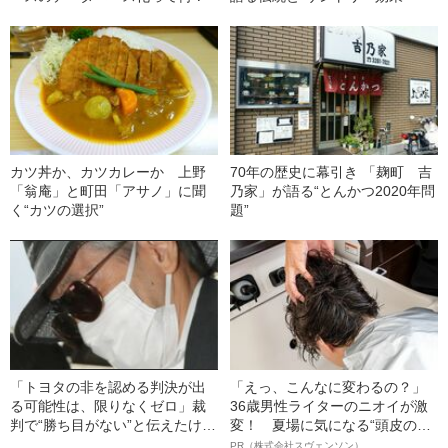
カツ丼か、カツカレーか 上野
70年の歴史に幕引き 「麹町 吉
「翁庵」と町田「アサノ」に聞
乃家」が語る“とんかつ2020年問
く“カツの選択”
題”
「トヨタの非を認める判決が出
「えっ、こんなに変わるの？」
る可能性は、限りなくゼロ」裁
36歳男性ライターのニオイが激
判で“勝ち目がない”と伝えたけれ
変！ 夏場に気になる“頭皮のニ
ど…《池袋暴走事故》父・飯塚
オイ”や“ベタつき”を解消す
PR（株式会社スヴェンソン）