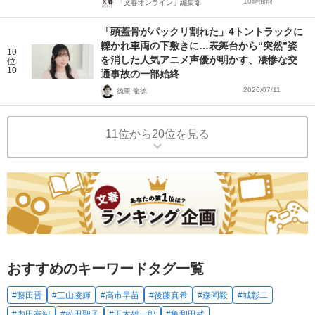
10時間前
「文春オンライン」編集部
「頭蓋骨がパックリ割れた」4トントラックに
轢かれ車両の下敷きに…表舞台から“突然”姿
10
を消した人気アニメ声優が明かす、凄惨な交
位
10
通事故の一部始終
2026/07/11
徳重 龍徳
11位から20位を見る
おすすめのキーワードタグ一覧
#藤田晋
#三山凌輝
#高市早苗
#後藤真希
#森岡毅
#城彰二
#内田有紀
#松田聖子
#玉木雄一郎
#亀和田武