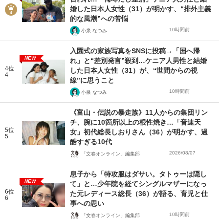
婚した日本人女性（31）が明かす、“排外主義
的な風潮”への苦悩
10時間前
小泉 なつみ
入園式の家族写真をSNSに投稿→「国へ帰
NEW
れ」と“差別発言”殺到…ケニア人男性と結婚
4位
した日本人女性（31）が、“世間からの視
4
線”に思うこと
10時間前
小泉 なつみ
《富山・伝説の暴走族》11人からの集団リン
チ、腕に10箇所以上の根性焼き…「音速天
5位
女」初代総長しおりさん（36）が明かす、過
5
酷すぎる10代
2026/08/07
「文春オンライン」編集部
息子から「特攻服はダサい。タトゥーは隠し
NEW
て」と…少年院を経てシングルマザーになっ
6位
た元レディース総長（36）が語る、育児と仕
6
事への思い
10時間前
「文春オンライン」編集部