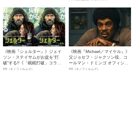
幸三を説得できなかった「長男
る、“ウィッグのスペシャリス
の葛藤」
ト”が生み出した徹底ケアとは
《映画『シェルター』》ジェイ
《映画『Michael／マイケル』》
ソン・ステイサムがお盆を“打
父ジョセフ・ジャクソン役、コ
破”する!!《「眠眠打破」コラ
ールマン・ドミンゴ オフィシャ
ボ》
ルインタビュー“観客を魅了した
PR（キノフィルムズ）
PR（キノフィルムズ）
名優、複雑な父親像への想いを
語る”《日本興収70億円突破》