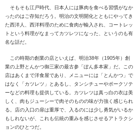
そもそも江戸時代、日本人には豚肉を食べる習慣がなか
ったのはご存知だろう。明治の文明開化とともにやってき
た西洋人、西洋料理のために食肉が輸入され、コートレッ
トという料理がなまってカツレツになった、というのも有
名な話だ。
この時期の創業の店といえば、明治38年（1905年）創
業の上野とんかつ御三家の最古参「ぽん多本家」だ。この
店はあくまで洋食屋であり、メニューには「とんかつ」で
はなく「カツレツ」とあるし、タンシチューやポークソテ
ーなどの料理も提供している。カツレツは真っ白の衣は美
しく、肉もジューシーで肉そのものの味が力強く感じられ
る。店の入口の扉は重厚で、入るのには少し勇気がいるか
もしれないが、これも伝統の重みを感じさせるアトラクシ
ョンのひとつだ。