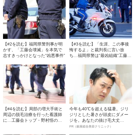
【#2を読む】福岡県警刑事が明
【#3を読む】「生涯、この事後
かす、「工藤会壊滅」を本気で
悔するよ」と裁判長に言い放
志すきっかけとなった“凶悪事件”
ち…福岡県警は“最凶組織”工藤会
をどう壊滅させたのか
【#4を読む】局部の増大手術と
今年も40℃を超える猛暑。ジリ
周辺の脱毛治療を行った看護師
ジリとした暑さが頭皮にダメー
に…工藤会トップ・野村悟の残
ジを。あなたの抜け毛大丈
虐非道な“脅し”の手口
夫！？
PR（銀座総合美容クリニック）