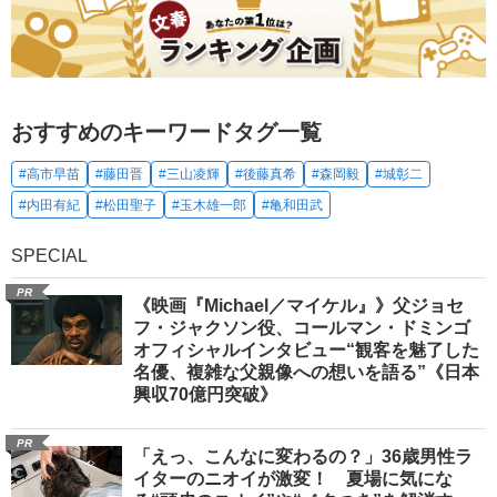
おすすめのキーワードタグ一覧
#高市早苗
#藤田晋
#三山凌輝
#後藤真希
#森岡毅
#城彰二
#内田有紀
#松田聖子
#玉木雄一郎
#亀和田武
SPECIAL
PR
《映画『Michael／マイケル』》父ジョセ
フ・ジャクソン役、コールマン・ドミンゴ
オフィシャルインタビュー“観客を魅了した
名優、複雑な父親像への想いを語る”《日本
興収70億円突破》
PR
「えっ、こんなに変わるの？」36歳男性ラ
イターのニオイが激変！ 夏場に気にな