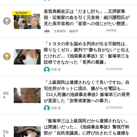
皇室典範改正は「だまし討ち」…五摂家筆
SCOOP!
頭・近衛家の血を引く元首相・細川護熙氏が
見た高市首相の「皇室への信じがたい態度」
5時間前
「文藝春秋」編集部
「トヨタの非を認める判決が出る可能性は、
限りなくゼロ」裁判で“勝ち目がない”と伝え
たけれど…《池袋暴走事故》父・飯塚幸三を
説得できなかった「長男の葛藤」
2026/08/08
守田 哲
「上級国民は逮捕されなくて良いですね」自
宅住所がネットに流出、嫌がらせ電話も…
4位
《12人死傷の池袋暴走事故》飯塚幸三の長男
4
が直面した「加害者家族への暴力」
2026/08/08
守田 哲
「飯塚幸三は上級国民だから逮捕されない」
は間違いだった…《池袋暴走事故》警視庁幹
5位
部が「自民党議員」に呼び出されても逮捕を
5