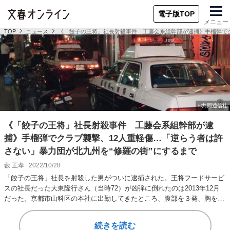
電子版TOP
メニュー
TOP
ニュース
《「餃子の王将」社長射殺事件 工藤会系組幹部が逮捕》手榴弾でク
《「餃子の王将」社長射殺事件 工藤会系組幹部が逮
捕》手榴弾でクラブ襲撃、12人重軽傷…「逆らう者は許
さない」暴力団が北九州を“修羅の街”にするまで
藪 正孝
2022/10/28
「餃子の王将」社長を射殺した男がついに逮捕された。王将フードサービ
スの社長だった大東隆行さん（当時72）が凶弾に倒れたのは2013年12月
だった。京都市山科区の本社に出勤してきたところ、腹部を３発、胸を１
発撃たれ失血…
続きを読む