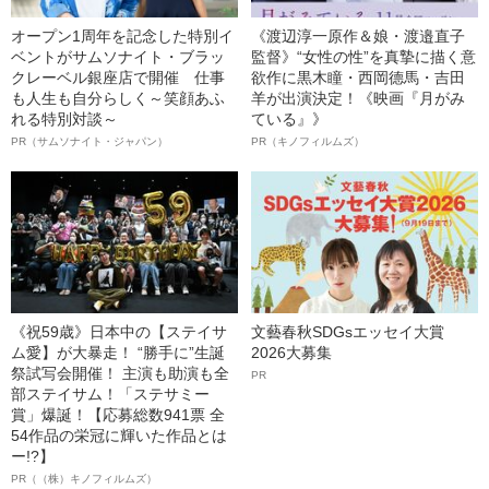
オープン1周年を記念した特別イ
《渡辺淳一原作＆娘・渡邉直子
ベントがサムソナイト・ブラッ
監督》“女性の性”を真摯に描く意
クレーベル銀座店で開催 仕事
欲作に黒木瞳・西岡德馬・吉田
も人生も自分らしく～笑顔あふ
羊が出演決定！《映画『月がみ
れる特別対談～
ている』》
PR（サムソナイト・ジャパン）
PR（キノフィルムズ）
《祝59歳》日本中の【ステイサ
文藝春秋SDGsエッセイ大賞
ム愛】が大暴走！ “勝手に”生誕
2026大募集
祭試写会開催！ 主演も助演も全
PR
部ステイサム！「ステサミー
賞」爆誕！【応募総数941票 全
54作品の栄冠に輝いた作品とは
ー!?】
PR（（株）キノフィルムズ）