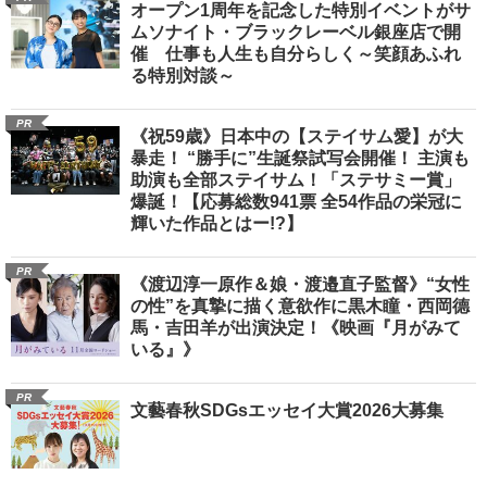
オープン1周年を記念した特別イベントがサ
ムソナイト・ブラックレーベル銀座店で開
催 仕事も人生も自分らしく～笑顔あふれ
る特別対談～
PR
《祝59歳》日本中の【ステイサム愛】が大
暴走！ “勝手に”生誕祭試写会開催！ 主演も
助演も全部ステイサム！「ステサミー賞」
爆誕！【応募総数941票 全54作品の栄冠に
輝いた作品とはー!?】
PR
《渡辺淳一原作＆娘・渡邉直子監督》“女性
の性”を真摯に描く意欲作に黒木瞳・西岡德
馬・吉田羊が出演決定！《映画『月がみて
いる』》
PR
文藝春秋SDGsエッセイ大賞2026大募集