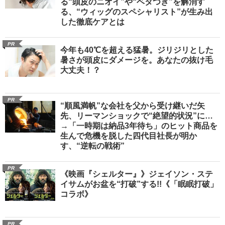
る“頭皮のニオイ”や“ベタつき”を解消す
る、“ウィッグのスペシャリスト”が生み出
した徹底ケアとは
PR
今年も40℃を超える猛暑。ジリジリとした
暑さが頭皮にダメージを。あなたの抜け毛
大丈夫！？
PR
“順風満帆”な会社を父から受け継いだ矢
先、リーマンショックで“絶望的状況”に…
→「一時期は納品3年待ち」のヒット商品を
生んで危機を脱した四代目社長が明か
す、“逆転の戦術”
PR
《映画『シェルター』》ジェイソン・ステ
イサムがお盆を“打破”する!!《「眠眠打破」
コラボ》
PR