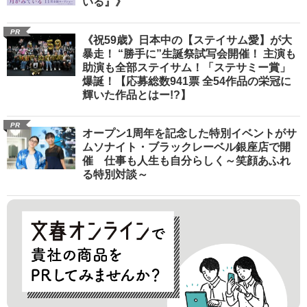
いる』》
PR
《祝59歳》日本中の【ステイサム愛】が大
暴走！ “勝手に”生誕祭試写会開催！ 主演も
助演も全部ステイサム！「ステサミー賞」
爆誕！【応募総数941票 全54作品の栄冠に
輝いた作品とはー!?】
PR
オープン1周年を記念した特別イベントがサ
ムソナイト・ブラックレーベル銀座店で開
催 仕事も人生も自分らしく～笑顔あふれ
る特別対談～