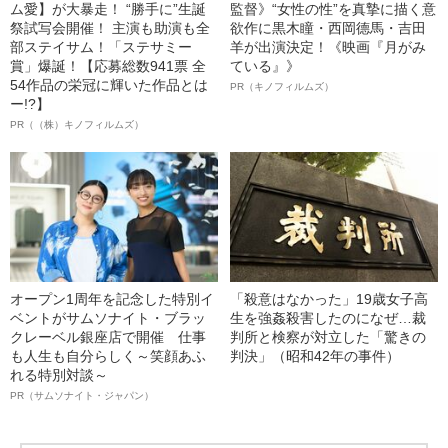
ム愛】が大暴走！ “勝手に”生誕
監督》“女性の性”を真摯に描く意
祭試写会開催！ 主演も助演も全
欲作に黒木瞳・西岡德馬・吉田
部ステイサム！「ステサミー
羊が出演決定！《映画『月がみ
賞」爆誕！【応募総数941票 全
ている』》
54作品の栄冠に輝いた作品とは
PR（キノフィルムズ）
ー!?】
PR（（株）キノフィルムズ）
オープン1周年を記念した特別イ
「殺意はなかった」19歳女子高
ベントがサムソナイト・ブラッ
生を強姦殺害したのになぜ…裁
クレーベル銀座店で開催 仕事
判所と検察が対立した「驚きの
も人生も自分らしく～笑顔あふ
判決」（昭和42年の事件）
れる特別対談～
PR（サムソナイト・ジャパン）