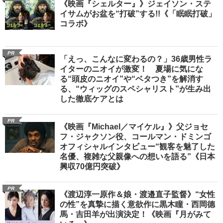
《映画『シェルター』》ジェイソン・ステ
イサムがお盆を“打破”する!!《「眠眠打破」
コラボ》
PR
「えっ、こんなに変わるの？」36歳男性ラ
イターのニオイが激変！ 夏場に気にな
る“頭皮のニオイ”や“ベタつき”を解消す
る、“ウィッグのスペシャリスト”が生み出
した徹底ケアとは
PR
《映画『Michael／マイケル』》父ジョセ
フ・ジャクソン役、コールマン・ドミンゴ
オフィシャルインタビュー“観客を魅了した
名優、複雑な父親像への想いを語る”《日本
興収70億円突破》
PR
《渡辺淳一原作＆娘・渡邉直子監督》“女性
の性”を真摯に描く意欲作に黒木瞳・西岡德
馬・吉田羊が出演決定！《映画『月がみて