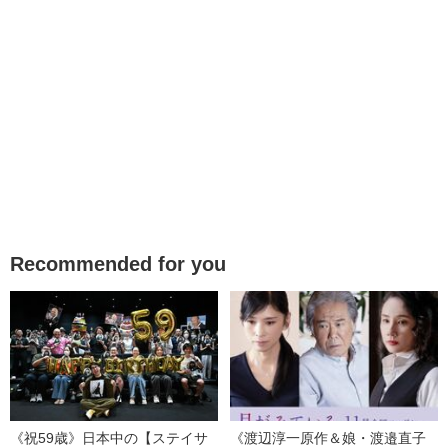
Recommended for you
《祝59歳》日本中の【ステイサ
《渡辺淳一原作＆娘・渡邉直子