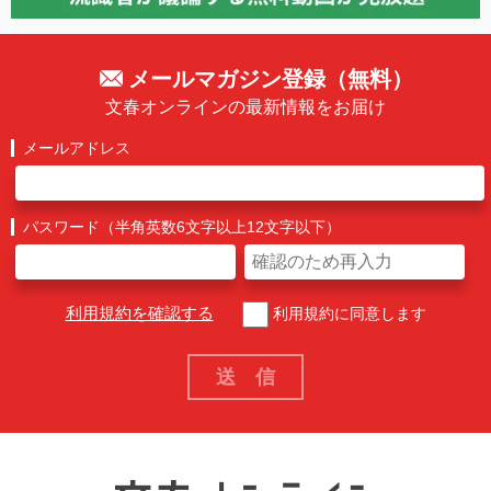
メールマガジン登録（無料）
文春オンラインの最新情報をお届け
メールアドレス
パスワード（半角英数6文字以上12文字以下）
利用規約を確認する
利用規約に同意します