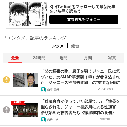
X(旧Twitter)をフォローして最新記事
をいち早く読もう
文春将棋をフォロー
「エンタメ」記事のランキング
エンタメ
総合
最新
24時間
週間
月間
写真
「父の通夜の晩、息子を狙うジャニー氏に気
づいた」元SMAP草彅剛（49）が巻き込まれ
た「ジャニーズ性加害問題」の“数奇な因縁”
2023/08/04
山本 雲丹
「近藤真彦が使っていた部屋で…」「性器を
NEW
握らされる」ジャニー喜多川による性加害、
語り始めた被害者たち《徹底取材の裏側》
16時間前
髙橋 大介