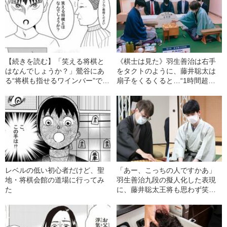
【続きを読む】「笑える将棋と
《棋士は見た》羽生善治は右手
はなんでしょうか？」鶯谷にあ
をタクトのように、藤井聡太は
る“将棋も指せるワインバー”で聞
扇子をくるくると…“1時間超
いてみた
え”感想戦は「ふたりの世界」だ
った
レベルの低い初心者だけど、聖
「あー、こっちの人ですかあ」
地・将棋会館の道場に行ってみ
羽生善治九段の擬人化した表現
た
に、藤井聡太王将も思わず笑っ
た