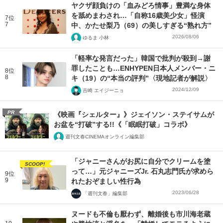
ヤクザ顔負けの「血みどろ情事」豊満な身体
を舐めまわされ…「自称16歳美少女」怪演
7位
7
中、かたせ梨乃（69）の美しすぎる“熟れ方”
2026/08/06
ゆるま 小林
「軽率な発言だった」韓国で批判が殺到→謝
罪したことも…ENHYPEN日本人メンバー・ニ
8位
8
キ（19）の“本当の評判”〈現地記者が解説〉
2024/12/09
吉崎 エイジーニョ
PR
《映画『シェルター』》ジェイソン・ステイサムが
お盆を“打破”する!!《「眠眠打破」コラボ》
週刊文春CINEMAオンライン編集部
「ジャニーさんがお尻に自分でクリームを塗
SCOOP!
って…」元ジャニーズJr. 石丸志門氏が求めら
9位
9
れたおぞましい性行為
2023/06/28
「週刊文春」編集部
ヌードも不倫も厭わず、離婚後も市川海老蔵