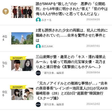
誰がSMAPを“殺した”のか 悪夢の「公開処
刑」から8年後に明かされた“答え”「世の中は
俺ら5人が仲が悪いと思ってるんだよな」
2024/04/20
みきーる
2度も誘拐された少女の両親は、犯人に性的に
籠絡されていた……全米を驚愕させた事件と
4位
4
は
2019/07/01
辰巳JUNK
三山凌輝が妻・趣里との「キス・濡れ場禁止
SCOOP!
ルール」を破って既婚の元宝塚女優・花乃ま
5位
5
りあと連日密会《直撃後にもホテルへ…》
2026/08/04
「週刊文春」編集部
「元カノアイドルとの複雑な事情が…」“吉本
SCOOP!
の美容番長”レインボー池田直人(31)が元AKB
6位
篠崎彩奈（28）と2泊3日“超親密”韓国旅行
6
《スクープ撮》
2024/12/02
「週刊文春」編集部