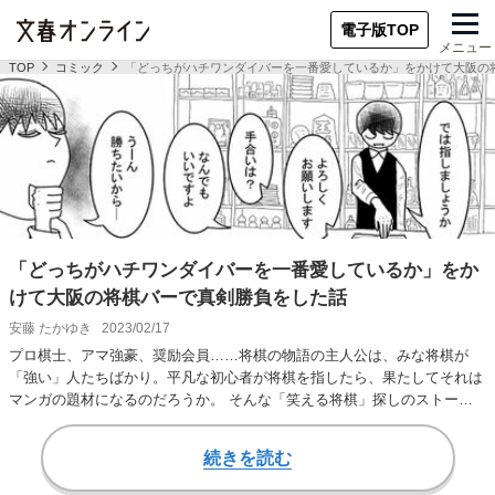
電子版TOP
メニュー
TOP
コミック
「どっちがハチワンダイバーを一番愛しているか」をかけて大阪の
「どっちがハチワンダイバーを一番愛しているか」をか
けて大阪の将棋バーで真剣勝負をした話
安藤 たかゆき
2023/02/17
プロ棋士、アマ強豪、奨励会員……将棋の物語の主人公は、みな将棋が
「強い」人たちばかり。平凡な初心者が将棋を指したら、果たしてそれは
マンガの題材になるのだろうか。 そんな「笑える将棋」探しのストーリ
ーが描かれているの…
続きを読む