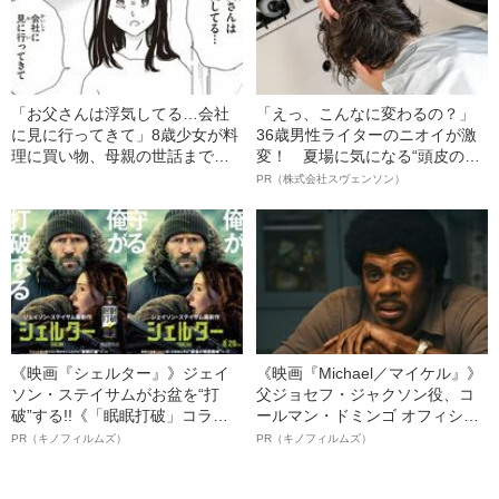
「お父さんは浮気してる…会社
「えっ、こんなに変わるの？」
に見に行ってきて」8歳少女が料
36歳男性ライターのニオイが激
理に買い物、母親の世話まで…
変！ 夏場に気になる“頭皮のニ
ヤングケアラー当事者の“異常な
オイ”や“ベタつき”を解消す
PR（株式会社スヴェンソン）
日常”
る、“ウィッグのスペシャリス
ト”が生み出した徹底ケアとは
《映画『シェルター』》ジェイ
《映画『Michael／マイケル』》
ソン・ステイサムがお盆を“打
父ジョセフ・ジャクソン役、コ
破”する!!《「眠眠打破」コラ
ールマン・ドミンゴ オフィシャ
ボ》
ルインタビュー“観客を魅了した
PR（キノフィルムズ）
PR（キノフィルムズ）
名優、複雑な父親像への想いを
語る”《日本興収70億円突破》