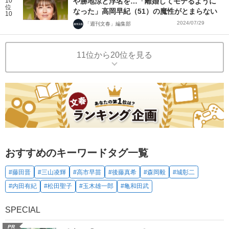
10
や勝地涼と浮名を…「離婚してモテるように
位
なった」高岡早紀（51）の魔性がとまらない
10
2024/07/29
「週刊文春」編集部
11位から20位を見る
おすすめのキーワードタグ一覧
#藤田晋
#三山凌輝
#高市早苗
#後藤真希
#森岡毅
#城彰二
#内田有紀
#松田聖子
#玉木雄一郎
#亀和田武
SPECIAL
PR