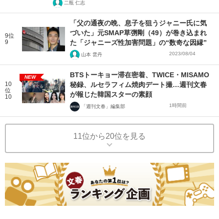
二瓶 仁志
「父の通夜の晩、息子を狙うジャニー氏に気
づいた」元SMAP草彅剛（49）が巻き込まれ
9位
9
た「ジャニーズ性加害問題」の“数奇な因縁”
2023/08/04
山本 雲丹
BTSトーキョー滞在密着、TWICE・MISAMO
NEW
10
秘録、ルセラフィム焼肉デート撮…週刊文春
位
が報じた韓国スターの素顔
10
1時間前
「週刊文春」編集部
11位から20位を見る