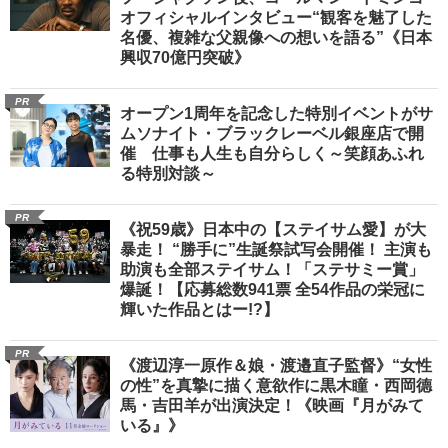
オフィシャルインタビュー“観客を魅了した
名優、複雑な父親像への想いを語る”《日本
興収70億円突破》
PR
オープン1周年を記念した特別イベントがサ
ムソナイト・ブラックレーベル銀座店で開
催 仕事も人生も自分らしく～笑顔あふれ
る特別対談～
PR
《祝59歳》日本中の【ステイサム愛】が大
暴走！ “勝手に”生誕祭試写会開催！ 主演も
助演も全部ステイサム！「ステサミー賞」
爆誕！【応募総数941票 全54作品の栄冠に
輝いた作品とはー!?】
PR
《渡辺淳一原作＆娘・渡邉直子監督》“女性
の性”を真摯に描く意欲作に黒木瞳・西岡德
馬・吉田羊が出演決定！《映画『月がみて
いる』》