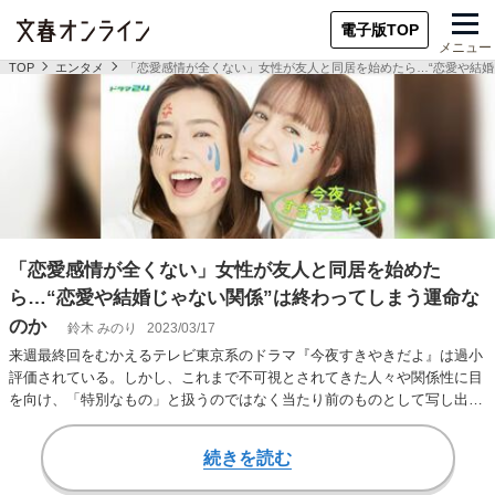
電子版TOP
メニュー
TOP
エンタメ
「恋愛感情が全くない」女性が友人と同居を始めたら…“恋愛や結婚
「恋愛感情が全くない」女性が友人と同居を始めた
ら…“恋愛や結婚じゃない関係”は終わってしまう運命な
のか
鈴木 みのり
2023/03/17
来週最終回をむかえるテレビ東京系のドラマ『今夜すきやきだよ』は過小
評価されている。しかし、これまで不可視とされてきた人々や関係性に目
を向け、「特別なもの」と扱うのではなく当たり前のものとして写し出
し、さらに、新たな…
続きを読む