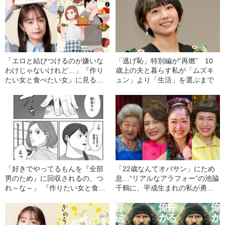
「エロと結びつけるのが嫌いな
「逃げ恥」特別編が“再燃” 10
わけじゃないけれど…」『作り
歳上の夫と暮らす私が「ムズキ
たい女と食べたい女』に見る、
ュン」より「生活」を選ぶまで
ほっとする食欲の描き方
「好きでやってるもんを『全部
「22歳なんてオバサン」にため
男のため』に回収されるの、つ
息…“リアルなアラフォー”の池脇
れ～な～」 『作りたい女と食べ
千鶴に、平成生まれの私が勇気
たい女』が描く“対等な女同士”の
をもらうワケ
おいしいご飯