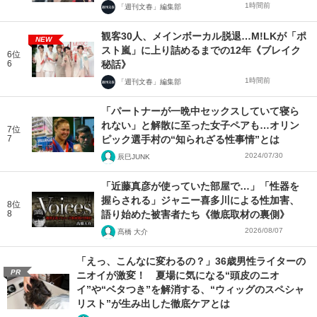
1時間前
「週刊文春」編集部
観客30人、メインボーカル脱退…M!LKが「ポ
NEW
スト嵐」に上り詰めるまでの12年《ブレイク
6位
6
秘話》
1時間前
「週刊文春」編集部
「パートナーが一晩中セックスしていて寝ら
れない」と解散に至った女子ペアも…オリン
7位
7
ピック選手村の“知られざる性事情”とは
2024/07/30
辰巳JUNK
「近藤真彦が使っていた部屋で…」「性器を
握らされる」ジャニー喜多川による性加害、
8位
8
語り始めた被害者たち《徹底取材の裏側》
2026/08/07
髙橋 大介
「えっ、こんなに変わるの？」36歳男性ライターの
PR
ニオイが激変！ 夏場に気になる“頭皮のニオ
イ”や“ベタつき”を解消する、“ウィッグのスペシャ
リスト”が生み出した徹底ケアとは