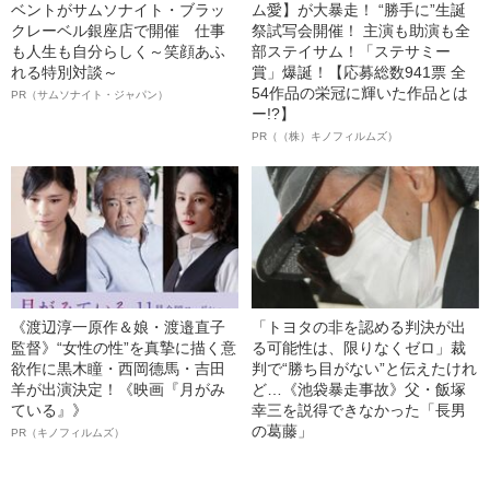
ベントがサムソナイト・ブラッ
ム愛】が大暴走！ “勝手に”生誕
クレーベル銀座店で開催 仕事
祭試写会開催！ 主演も助演も全
も人生も自分らしく～笑顔あふ
部ステイサム！「ステサミー
れる特別対談～
賞」爆誕！【応募総数941票 全
54作品の栄冠に輝いた作品とは
PR（サムソナイト・ジャパン）
ー!?】
PR（（株）キノフィルムズ）
《渡辺淳一原作＆娘・渡邉直子
「トヨタの非を認める判決が出
監督》“女性の性”を真摯に描く意
る可能性は、限りなくゼロ」裁
欲作に黒木瞳・西岡德馬・吉田
判で“勝ち目がない”と伝えたけれ
羊が出演決定！《映画『月がみ
ど…《池袋暴走事故》父・飯塚
ている』》
幸三を説得できなかった「長男
の葛藤」
PR（キノフィルムズ）