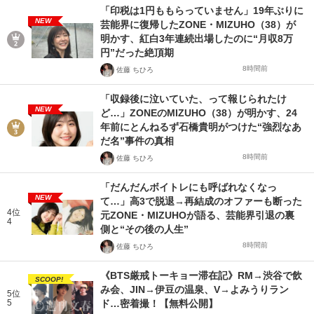
「印税は1円ももらっていません」19年ぶりに
NEW
芸能界に復帰したZONE・MIZUHO（38）が
明かす、紅白3年連続出場したのに“月収8万
円”だった絶頂期
8時間前
佐藤 ちひろ
「収録後に泣いていた、って報じられたけ
NEW
ど…」ZONEのMIZUHO（38）が明かす、24
年前にとんねるず石橋貴明がつけた“強烈なあ
だ名”事件の真相
8時間前
佐藤 ちひろ
「だんだんボイトレにも呼ばれなくなっ
NEW
て…」高3で脱退→再結成のオファーも断った
4位
元ZONE・MIZUHOが語る、芸能界引退の裏
4
側と“その後の人生”
8時間前
佐藤 ちひろ
《BTS厳戒トーキョー滞在記》RM→渋谷で飲
SCOOP!
み会、JIN→伊豆の温泉、V→よみうりラン
5位
5
ド…密着撮！【無料公開】