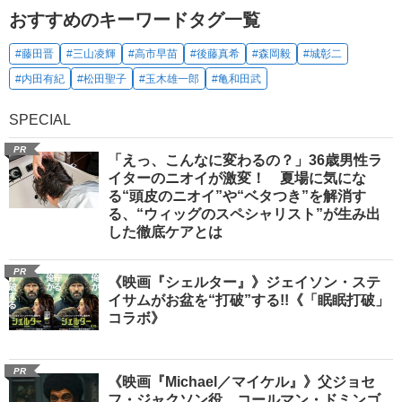
おすすめのキーワードタグ一覧
#藤田晋
#三山凌輝
#高市早苗
#後藤真希
#森岡毅
#城彰二
#内田有紀
#松田聖子
#玉木雄一郎
#亀和田武
SPECIAL
PR
「えっ、こんなに変わるの？」36歳男性ラ
イターのニオイが激変！ 夏場に気にな
る“頭皮のニオイ”や“ベタつき”を解消す
る、“ウィッグのスペシャリスト”が生み出
した徹底ケアとは
PR
《映画『シェルター』》ジェイソン・ステ
イサムがお盆を“打破”する!!《「眠眠打破」
コラボ》
PR
《映画『Michael／マイケル』》父ジョセ
フ・ジャクソン役、コールマン・ドミンゴ