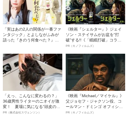
「実はあの2人の関係が一番ファ
《映画『シェルター』》ジェイ
ンタジック」とよしながふみが
ソン・ステイサムがお盆を“打
語った『きのう何食べた？』に
破”する!!《「眠眠打破」コラ
おける“運命の出会い”
ボ》
PR（キノフィルムズ）
「えっ、こんなに変わるの？」
《映画『Michael／マイケル』》
36歳男性ライターのニオイが激
父ジョセフ・ジャクソン役、コ
変！ 夏場に気になる“頭皮のニ
ールマン・ドミンゴ オフィシャ
オイ”や“ベタつき”を解消す
ルインタビュー“観客を魅了した
PR（株式会社スヴェンソン）
PR（キノフィルムズ）
る、“ウィッグのスペシャリス
名優、複雑な父親像への想いを
ト”が生み出した徹底ケアとは
語る”《日本興収70億円突破》