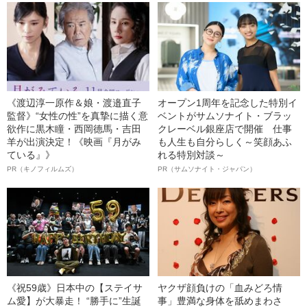
《渡辺淳一原作＆娘・渡邉直子
オープン1周年を記念した特別イ
監督》“女性の性”を真摯に描く意
ベントがサムソナイト・ブラッ
欲作に黒木瞳・西岡德馬・吉田
クレーベル銀座店で開催 仕事
羊が出演決定！《映画『月がみ
も人生も自分らしく～笑顔あふ
ている』》
れる特別対談～
PR（キノフィルムズ）
PR（サムソナイト・ジャパン）
《祝59歳》日本中の【ステイサ
ヤクザ顔負けの「血みどろ情
ム愛】が大暴走！ “勝手に”生誕
事」豊満な身体を舐めまわさ