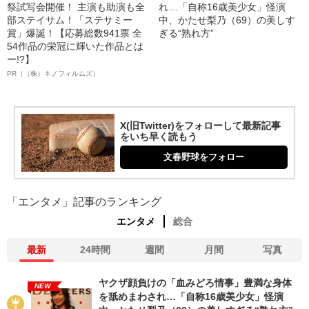
祭試写会開催！ 主演も助演も全
れ…「自称16歳美少女」怪演
部ステイサム！「ステサミー
中、かたせ梨乃（69）の美しす
賞」爆誕！【応募総数941票 全
ぎる“熟れ方”
54作品の栄冠に輝いた作品とは
ー!?】
PR（（株）キノフィルムズ）
X(旧Twitter)をフォローして最新記事
をいち早く読もう
文春野球をフォロー
「エンタメ」記事のランキング
エンタメ
総合
最新
24時間
週間
月間
写真
ヤクザ顔負けの「血みどろ情事」豊満な身体
NEW
を舐めまわされ…「自称16歳美少女」怪演