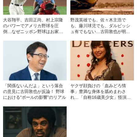
大谷翔平、吉田正尚、村上宗隆
野茂英雄でも、佐々木主浩で
のパワーでアメリカ野球を圧
も、藤川球児でも、ダルビッシ
倒…なぜニッポン野球はお家
ュ有でもない…古田敦也が明か
芸“スモールベースボール”か
す“歴代最高のピッチャー”とは
ら“キャラ変”できたのか
「関係ないんだよ」という落合
ヤクザ顔負けの「血みどろ情
の意見に古田敦也が反論！ 野球
事」豊満な身体を舐めまわさ
における“ボールの影響”のリアル
れ…「自称16歳美少女」怪演
中、かたせ梨乃（69）の美しす
ぎる“熟れ方”