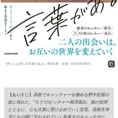
『僕らには僕らの言葉がある』既刊1巻 詠里（KADOKAWA）
【あらすじ】
高校でキャッチャーを務める野中宏晃の
前に現れた、“ろう”のピッチャー相澤真白。彼の投球
とともに、心も次第に受け止めていく宏晃。高校生球
児たちの間に交わされていく等身大のキャッチボー