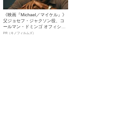
《映画『Michael／マイケル』》
父ジョセフ・ジャクソン役、コ
ールマン・ドミンゴ オフィシャ
ルインタビュー“観客を魅了した
PR（キノフィルムズ）
名優、複雑な父親像への想いを
語る”《日本興収70億円突破》