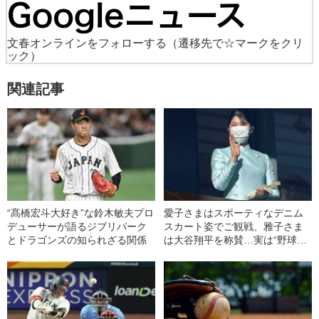
文春オンラインをフォローする
（遷移先で☆マークをクリ
ック）
関連記事
“髙橋宏斗大好き”な鈴木敏夫プロ
愛子さまはスポーティなデニム
デューサーが語るジブリパーク
スカート姿でご観戦、雅子さま
とドラゴンズの知られざる関係
は大谷翔平を称賛…実は“野球好
き”なご一家の素顔