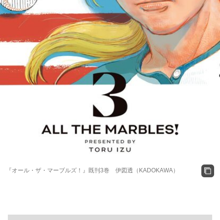
『オール・ザ・マーブルズ！』既刊3巻 伊図透（KADOKAWA）