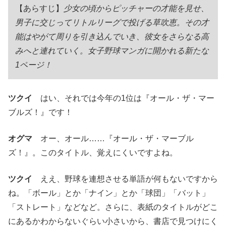
【あらすじ】
少女の頃からピッチャーの才能を見せ、
男子に交じってリトルリーグで投げる草吹恵。その才
能はやがて周りを引き込んでいき、彼女をさらなる高
みへと連れていく。女子野球マンガに開かれる新たな
1ページ！
ツクイ
はい、それでは今年の1位は『オール・ザ・マー
ブルズ！』です！
オグマ
オー、オール……『オール・ザ・マーブル
ズ！』。このタイトル、覚えにくいですよね。
ツクイ
ええ、野球を連想させる単語が何もないですから
ね。「ボール」とか「ナイン」とか「球団」「バット」
「ストレート」などなど。さらに、表紙のタイトルがどこ
にあるかわからないぐらい小さいから、書店で見つけにく