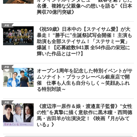
名優、複雑な父親像への想いを語る”《日本
興収70億円突破》
PR
《祝59歳》日本中の【ステイサム愛】が大
暴走！ “勝手に”生誕祭試写会開催！ 主演も
助演も全部ステイサム！「ステサミー賞」
爆誕！【応募総数941票 全54作品の栄冠に
輝いた作品とはー!?】
PR
オープン1周年を記念した特別イベントがサ
ムソナイト・ブラックレーベル銀座店で開
催 仕事も人生も自分らしく～笑顔あふれ
る特別対談～
PR
《渡辺淳一原作＆娘・渡邉直子監督》“女性
の性”を真摯に描く意欲作に黒木瞳・西岡德
馬・吉田羊が出演決定！《映画『月がみて
いる』》