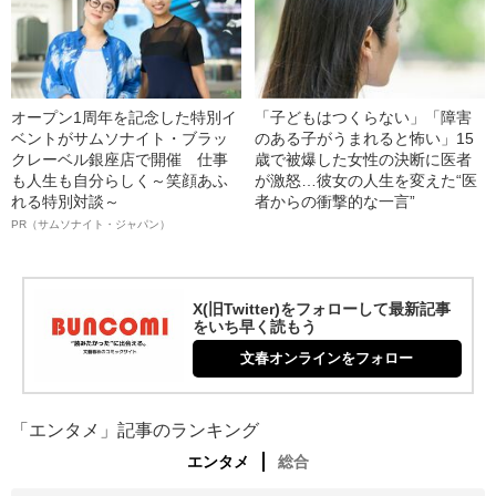
オープン1周年を記念した特別イ
「子どもはつくらない」「障害
ベントがサムソナイト・ブラッ
のある子がうまれると怖い」15
クレーベル銀座店で開催 仕事
歳で被爆した女性の決断に医者
も人生も自分らしく～笑顔あふ
が激怒…彼女の人生を変えた“医
れる特別対談～
者からの衝撃的な一言”
PR（サムソナイト・ジャパン）
X(旧Twitter)をフォローして最新記事
をいち早く読もう
文春オンラインをフォロー
「エンタメ」記事のランキング
エンタメ
総合