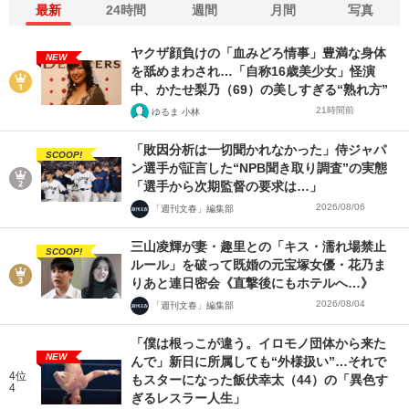
最新
24時間
週間
月間
写真
ヤクザ顔負けの「血みどろ情事」豊満な身体
NEW
を舐めまわされ…「自称16歳美少女」怪演
中、かたせ梨乃（69）の美しすぎる“熟れ方”
21時間前
ゆるま 小林
「敗因分析は一切聞かれなかった」侍ジャパ
SCOOP!
ン選手が証言した“NPB聞き取り調査”の実態
「選手から次期監督の要求は…」
2026/08/06
「週刊文春」編集部
三山凌輝が妻・趣里との「キス・濡れ場禁止
SCOOP!
ルール」を破って既婚の元宝塚女優・花乃ま
りあと連日密会《直撃後にもホテルへ…》
2026/08/04
「週刊文春」編集部
「僕は根っこが違う。イロモノ団体から来た
NEW
んで」新日に所属しても“外様扱い”…それで
4位
もスターになった飯伏幸太（44）の「異色す
4
ぎるレスラー人生」