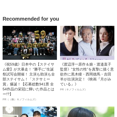
Recommended for you
《祝59歳》日本中の【ステイサ
《渡辺淳一原作＆娘・渡邉直子
ム愛】が大暴走！ “勝手に”生誕
監督》“女性の性”を真摯に描く意
祭試写会開催！ 主演も助演も全
欲作に黒木瞳・西岡德馬・吉田
部ステイサム！「ステサミー
羊が出演決定！《映画『月がみ
賞」爆誕！【応募総数941票 全
ている』》
54作品の栄冠に輝いた作品とは
PR（キノフィルムズ）
ー!?】
PR（（株）キノフィルムズ）