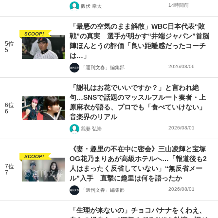
14時間前
飯伏 幸太
「最悪の空気のまま解散」WBC日本代表“敗
SCOOP!
戦”の真実 選手が明かす“井端ジャパン”首脳
5位
陣ほんとうの評価「良い距離感だったコーチ
5
は…」
2026/08/06
「週刊文春」編集部
「謝礼はお花でいいですか？」と言われ絶
句…SNSで話題のマッスルフルート奏者・上
6位
原麻衣が語る、プロでも「食べていけない」
6
音楽界のリアル
2026/08/01
我妻 弘崇
《妻・趣里の不在中に密会》三山凌輝と宝塚
SCOOP!
OG花乃まりあが高級ホテルへ…「報道後も2
7位
人はまったく反省していない」“無反省メー
7
ル”入手 直撃に趣里は何を語ったか
2026/08/01
「週刊文春」編集部
「生理が来ないの」チョコバナナをくわえ、