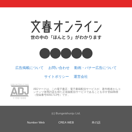
広告掲載について
お問い合わせ
動画・バナー広告について
サイトポリシー
運営会社
ABJマークは、この電子書店・電子書籍配信サービスが、著作権者からコ
ンテンツ使用許諾を得た正規版配信サービスであることを示す登録商標
（登録番号6091713号）です。
(c) Bungeishunju Ltd.
Number Web
CREA WEB
本の話