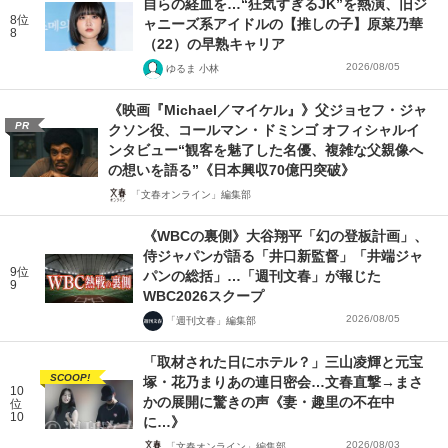
自らの経血を…“狂気すぎるJK”を熱演、旧ジ
8位
ャニーズ系アイドルの【推しの子】原菜乃華
8
（22）の早熟キャリア
2026/08/05
ゆるま 小林
《映画『Michael／マイケル』》父ジョセフ・ジャ
PR
クソン役、コールマン・ドミンゴ オフィシャルイ
ンタビュー“観客を魅了した名優、複雑な父親像へ
の想いを語る”《日本興収70億円突破》
「文春オンライン」編集部
《WBCの裏側》大谷翔平「幻の登板計画」、
侍ジャパンが語る「井口新監督」「井端ジャ
9位
パンの総括」…「週刊文春」が報じた
9
WBC2026スクープ
2026/08/05
「週刊文春」編集部
「取材された日にホテル？」三山凌輝と元宝
SCOOP!
塚・花乃まりあの連日密会…文春直撃→まさ
10
かの展開に驚きの声《妻・趣里の不在中
位
10
に…》
2026/08/03
「文春オンライン」編集部