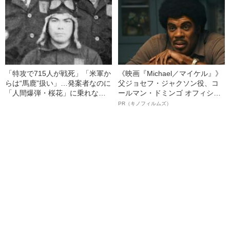
「特攻で715人が戦死」「米軍か
《映画『Michael／マイケル』》
らは“馬鹿”扱い」…発案者なのに
父ジョセフ・ジャクソン役、コ
「人間爆弾・桜花」に乗れなか
ールマン・ドミンゴ オフィシャ
った男のその後
ルインタビュー“観客を魅了した
PR（キノフィルムズ）
名優、複雑な父親像への想いを
語る”《日本興収70億円突破》