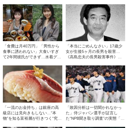
が激怒…彼女の人生を変えた“医
中、かたせ梨乃（69）の美しす
者からの衝撃的な一言”
ぎる“熟れ方”
「食費は月40万円」「男性から
「本当にごめんなさい」17歳少
食事に誘われない」大食いすぎ
女が生後5ヶ月の長男を殺害…
て2年間彼氏ができず…水着グラ
《高島忠夫の長男殺害事件》夫
ビアも話題の“可愛すぎる”大食い
婦が背負った“消えない傷”（昭和
女子（24）が語る、驚愕の食生
39年の事件）
活
「一流のお金持ち」は銀座の高
「敗因分析は一切聞かれなかっ
級店には見向きもしない…“本
た」侍ジャパン選手が証言し
物”を知る富裕層が行きつく“究極
た“NPB聞き取り調査”の実態「選
のスシ”の正体
手から次期監督の要求は…」