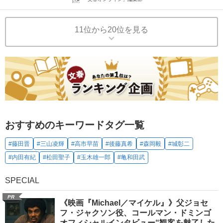
11位から20位を見る
おすすめのキーワードタグ一覧
#藤田晋
#三山凌輝
#高市早苗
#後藤真希
#森岡毅
#城彰二
#内田有紀
#松田聖子
#玉木雄一郎
#亀和田武
SPECIAL
PR
《映画『Michael／マイケル』》父ジョセ
フ・ジャクソン役、コールマン・ドミンゴ
オフィシャルインタビュー“観客を魅了した