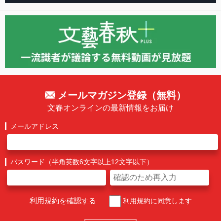
メールマガジン登録（無料）
文春オンラインの最新情報をお届け
メールアドレス
パスワード（半角英数6文字以上12文字以下）
利用規約を確認する
利用規約に同意します