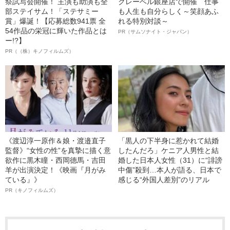
祭試写会開催！ 主演も助演も全
クレーベル銀座店で開催 仕事
部ステイサム！「ステサミー
も人生も自分らしく～笑顔あふ
賞」爆誕！【応募総数941票 全
れる特別対談～
54作品の栄冠に輝いた作品とは
PR（サムソナイト・ジャパン）
ー!?】
PR（（株）キノフィルムズ）
《渡辺淳一原作＆娘・渡邉直子
「黒人の下半身に惹かれて結婚
監督》“女性の性”を真摯に描く意
したんだろ」ケニア人男性と結
欲作に黒木瞳・西岡德馬・吉田
婚した日本人女性（31）に“誹謗
羊が出演決定！《映画『月がみ
中傷”殺到…本人が語る、日本で
ている』》
感じる“外国人差別”のリアル
PR（キノフィルムズ）