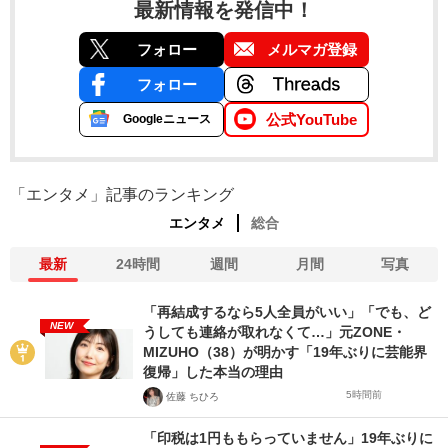
最新情報を発信中！
フォロー
メルマガ登録
フォロー
公式YouTube
Googleニュース
「エンタメ」記事のランキング
エンタメ
総合
最新
24時間
週間
月間
写真
「再結成するなら5人全員がいい」「でも、ど
NEW
うしても連絡が取れなくて…」元ZONE・
MIZUHO（38）が明かす「19年ぶりに芸能界
復帰」した本当の理由
5時間前
佐藤 ちひろ
「印税は1円ももらっていません」19年ぶりに