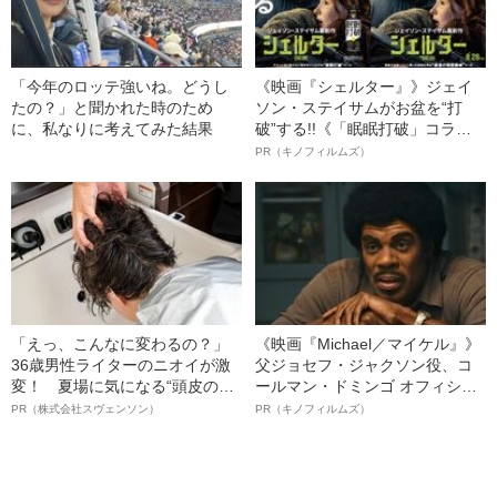
「今年のロッテ強いね。どうし
《映画『シェルター』》ジェイ
たの？」と聞かれた時のため
ソン・ステイサムがお盆を“打
に、私なりに考えてみた結果
破”する!!《「眠眠打破」コラ
ボ》
PR（キノフィルムズ）
「えっ、こんなに変わるの？」
《映画『Michael／マイケル』》
36歳男性ライターのニオイが激
父ジョセフ・ジャクソン役、コ
変！ 夏場に気になる“頭皮のニ
ールマン・ドミンゴ オフィシャ
オイ”や“ベタつき”を解消す
ルインタビュー“観客を魅了した
PR（株式会社スヴェンソン）
PR（キノフィルムズ）
る、“ウィッグのスペシャリス
名優、複雑な父親像への想いを
ト”が生み出した徹底ケアとは
語る”《日本興収70億円突破》