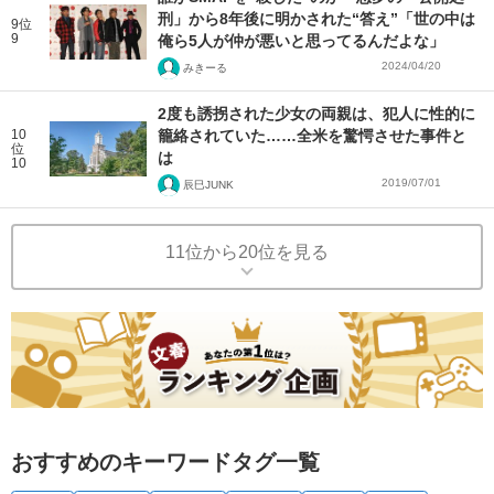
刑」から8年後に明かされた“答え”「世の中は
9位
9
俺ら5人が仲が悪いと思ってるんだよな」
2024/04/20
みきーる
2度も誘拐された少女の両親は、犯人に性的に
10
籠絡されていた……全米を驚愕させた事件と
位
は
10
2019/07/01
辰巳JUNK
11位から20位を見る
おすすめのキーワードタグ一覧