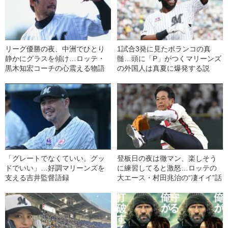
リーグ優勝の夜、中洲でひとり
1試合3発に見たポランコの真
静かにグラスを傾け…ロッテ・
髄…頭に「P」がつくマリーンズ
黒木知宏コーチの心震える物語
の外国人は真夏に爆発する説
「グレートでなくていい。グッ
登板日の夜は徹マン、楽しそう
ドでいい」…好調マリーンズを
に練習してると激怒…ロッテの
支える吉井監督語録
大エース・村田兆治の“凄イイ”話