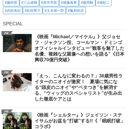
#藤田晋
#三山凌輝
#高市早苗
#後藤真希
#森岡毅
#城彰二
#内田有紀
#松田聖子
#玉木雄一郎
#亀和田武
SPECIAL
PR
《映画『Michael／マイケル』》父ジョセ
フ・ジャクソン役、コールマン・ドミンゴ
オフィシャルインタビュー“観客を魅了した
名優、複雑な父親像への想いを語る”《日本
興収70億円突破》
PR
「えっ、こんなに変わるの？」36歳男性ラ
イターのニオイが激変！ 夏場に気にな
る“頭皮のニオイ”や“ベタつき”を解消す
る、“ウィッグのスペシャリスト”が生み出
した徹底ケアとは
PR
《映画『シェルター』》ジェイソン・ステ
イサムがお盆を“打破”する!!《「眠眠打破」
コラボ》