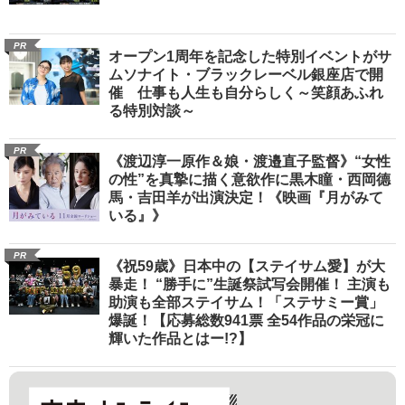
PR
オープン1周年を記念した特別イベントがサ
ムソナイト・ブラックレーベル銀座店で開
催 仕事も人生も自分らしく～笑顔あふれ
る特別対談～
PR
《渡辺淳一原作＆娘・渡邉直子監督》“女性
の性”を真摯に描く意欲作に黒木瞳・西岡德
馬・吉田羊が出演決定！《映画『月がみて
いる』》
PR
《祝59歳》日本中の【ステイサム愛】が大
暴走！ “勝手に”生誕祭試写会開催！ 主演も
助演も全部ステイサム！「ステサミー賞」
爆誕！【応募総数941票 全54作品の栄冠に
輝いた作品とはー!?】