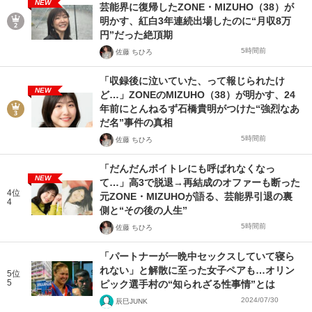
NEW
芸能界に復帰したZONE・MIZUHO（38）が
明かす、紅白3年連続出場したのに“月収8万
円”だった絶頂期
5時間前
佐藤 ちひろ
「収録後に泣いていた、って報じられたけ
NEW
ど…」ZONEのMIZUHO（38）が明かす、24
年前にとんねるず石橋貴明がつけた“強烈なあ
だ名”事件の真相
5時間前
佐藤 ちひろ
「だんだんボイトレにも呼ばれなくなっ
NEW
て…」高3で脱退→再結成のオファーも断った
4位
元ZONE・MIZUHOが語る、芸能界引退の裏
4
側と“その後の人生”
5時間前
佐藤 ちひろ
「パートナーが一晩中セックスしていて寝ら
れない」と解散に至った女子ペアも…オリン
5位
5
ピック選手村の“知られざる性事情”とは
2024/07/30
辰巳JUNK