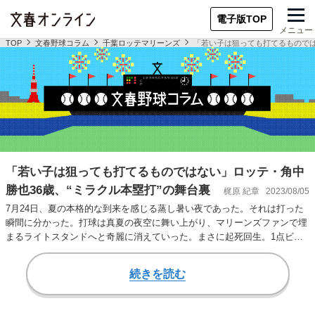
電子版TOP
メニュー
TOP
文春野球コラム
千葉ロッテマリーンズ
「若い子は狙っても打てるものでは
「若い子は狙っても打てるものではない」ロッテ・角中
勝也36歳、“ミラクル本塁打”の舞台裏
梶原 紀章
2023/08/05
7月24日、夏の本格的な到来を感じる蒸し暑い夜であった。それは打った
瞬間に分かった。打球は真夏の夜空に舞い上がり、マリーンズファンで埋
まるライトスタンドへと奇麗に消えていった。まさに起死回生。1点ビハ
インドの9回二…
続きを読む