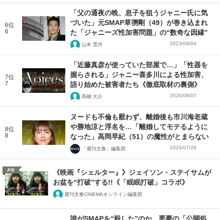
「父の通夜の晩、息子を狙うジャニー氏に気
づいた」元SMAP草彅剛（49）が巻き込まれ
6位
6
た「ジャニーズ性加害問題」の“数奇な因縁”
2023/08/04
山本 雲丹
「近藤真彦が使っていた部屋で…」「性器を
握らされる」ジャニー喜多川による性加害、
7位
7
語り始めた被害者たち《徹底取材の裏側》
2026/08/07
髙橋 大介
ヌードも不倫も厭わず、離婚後も市川海老蔵
や勝地涼と浮名を…「離婚してモテるように
8位
8
なった」高岡早紀（51）の魔性がとまらない
2024/07/29
「週刊文春」編集部
PR
《映画『シェルター』》ジェイソン・ステイサムが
お盆を“打破”する!!《「眠眠打破」コラボ》
週刊文春CINEMAオンライン編集部
誰がSMAPを“殺した”のか 悪夢の「公開処