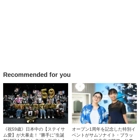
Recommended for you
《祝59歳》日本中の【ステイサ
オープン1周年を記念した特別イ
ム愛】が大暴走！ “勝手に”生誕
ベントがサムソナイト・ブラッ