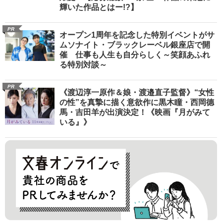
輝いた作品とはー!?】
PR
オープン1周年を記念した特別イベントがサ
ムソナイト・ブラックレーベル銀座店で開
催 仕事も人生も自分らしく～笑顔あふれ
る特別対談～
PR
《渡辺淳一原作＆娘・渡邉直子監督》“女性
の性”を真摯に描く意欲作に黒木瞳・西岡德
馬・吉田羊が出演決定！《映画『月がみて
いる』》