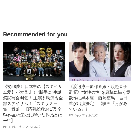
Recommended for you
《祝59歳》日本中の【ステイサ
《渡辺淳一原作＆娘・渡邉直子
ム愛】が大暴走！ “勝手に”生誕
監督》“女性の性”を真摯に描く意
祭試写会開催！ 主演も助演も全
欲作に黒木瞳・西岡德馬・吉田
部ステイサム！「ステサミー
羊が出演決定！《映画『月がみ
賞」爆誕！【応募総数941票 全
ている』》
54作品の栄冠に輝いた作品とは
PR（キノフィルムズ）
ー!?】
PR（（株）キノフィルムズ）