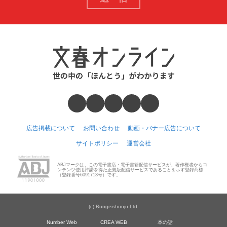
広告掲載について
お問い合わせ
動画・バナー広告について
サイトポリシー
運営会社
ABJマークは、この電子書店・電子書籍配信サービスが、著作権者からコ
ンテンツ使用許諾を得た正規版配信サービスであることを示す登録商標
（登録番号6091713号）です。
(c) Bungeishunju Ltd.
Number Web
CREA WEB
本の話