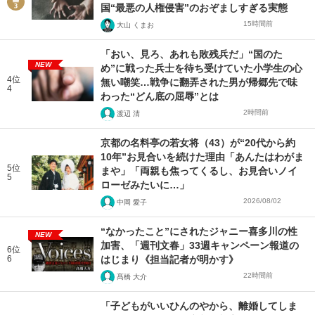
国“最悪の人権侵害”のおぞましすぎる実態
15時間前
大山 くまお
「おい、見ろ、あれも敗残兵だ」“国のた
NEW
め”に戦った兵士を待ち受けていた小学生の心
4位
無い嘲笑…戦争に翻弄された男が帰郷先で味
4
わった“どん底の屈辱”とは
2時間前
渡辺 清
京都の名料亭の若女将（43）が“20代から約
10年”お見合いを続けた理由「あんたはわがま
5位
まや」「両親も焦ってくるし、お見合いノイ
5
ローゼみたいに…」
2026/08/02
中岡 愛子
“なかったこと”にされたジャニー喜多川の性
NEW
加害、「週刊文春」33週キャンペーン報道の
6位
6
はじまり《担当記者が明かす》
22時間前
髙橋 大介
「子どもがいいひんのやから、離婚してしま