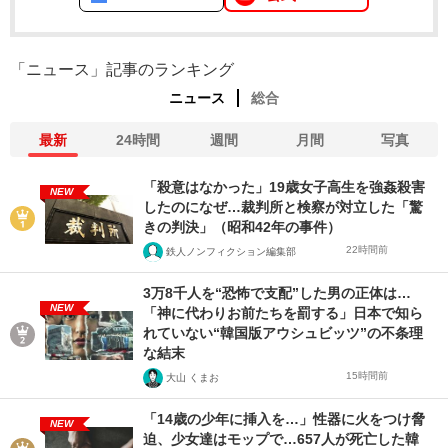
「ニュース」記事のランキング
ニュース
総合
最新
24時間
週間
月間
写真
「殺意はなかった」19歳女子高生を強姦殺害
NEW
したのになぜ…裁判所と検察が対立した「驚
きの判決」（昭和42年の事件）
22時間前
鉄人ノンフィクション編集部
3万8千人を“恐怖で支配”した男の正体は…
NEW
「神に代わりお前たちを罰する」日本で知ら
れていない“韓国版アウシュビッツ”の不条理
な結末
15時間前
大山 くまお
「14歳の少年に挿入を…」性器に火をつけ脅
NEW
迫、少女達はモップで…657人が死亡した韓