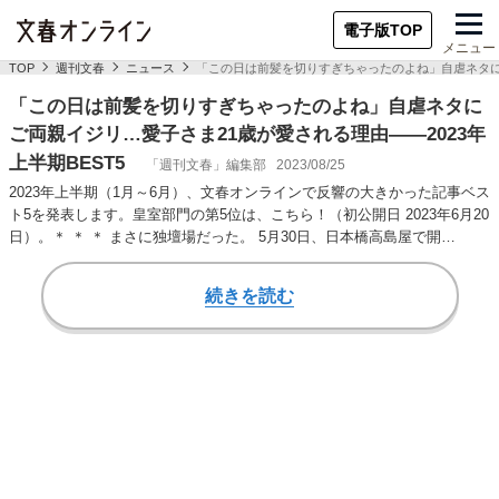
電子版TOP
メニュー
TOP
週刊文春
ニュース
「この日は前髪を切りすぎちゃったのよね」自虐ネタにご
「この日は前髪を切りすぎちゃったのよね」自虐ネタに
ご両親イジリ…愛子さま21歳が愛される理由――2023年
上半期BEST5
「週刊文春」編集部
2023/08/25
2023年上半期（1月～6月）、文春オンラインで反響の大きかった記事ベス
ト5を発表します。皇室部門の第5位は、こちら！（初公開日 2023年6月20
日）。＊ ＊ ＊ まさに独壇場だった。 5月30日、日本橋高島屋で開…
続きを読む