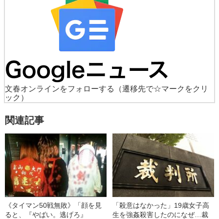
文春オンラインをフォローする
（遷移先で☆マークをクリ
ック）
関連記事
《タイマン50戦無敗》「顔を見
「殺意はなかった」19歳女子高
ると、『やばい。逃げろ』
生を強姦殺害したのになぜ…裁