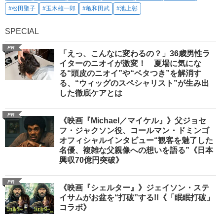
#松田聖子
#玉木雄一郎
#亀和田武
#池上彰
SPECIAL
PR
「えっ、こんなに変わるの？」36歳男性ラ
イターのニオイが激変！ 夏場に気にな
る“頭皮のニオイ”や“ベタつき”を解消す
る、“ウィッグのスペシャリスト”が生み出
した徹底ケアとは
PR
《映画『Michael／マイケル』》父ジョセ
フ・ジャクソン役、コールマン・ドミンゴ
オフィシャルインタビュー“観客を魅了した
名優、複雑な父親像への想いを語る”《日本
興収70億円突破》
PR
《映画『シェルター』》ジェイソン・ステ
イサムがお盆を“打破”する!!《「眠眠打破」
コラボ》