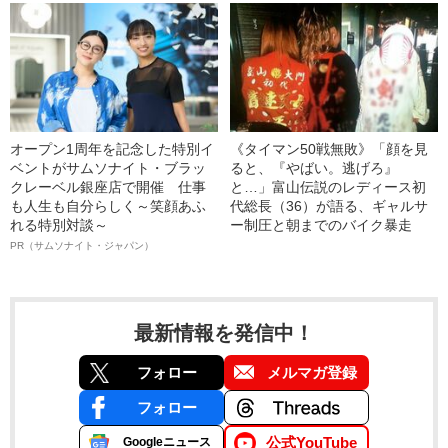
オープン1周年を記念した特別イ
《タイマン50戦無敗》「顔を見
ベントがサムソナイト・ブラッ
ると、『やばい。逃げろ』
クレーベル銀座店で開催 仕事
と…」富山伝説のレディース初
も人生も自分らしく～笑顔あふ
代総長（36）が語る、ギャルサ
れる特別対談～
ー制圧と朝までのバイク暴走
PR（サムソナイト・ジャパン）
最新情報を発信中！
フォロー
メルマガ登録
フォロー
公式YouTube
Googleニュース