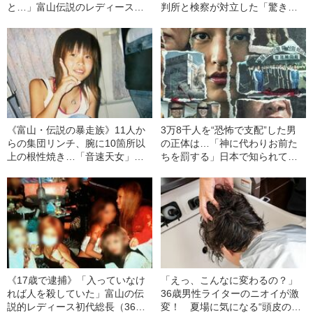
と…」富山伝説のレディース初
判所と検察が対立した「驚きの
代総長（36）が語る、ギャルサ
判決」（昭和42年の事件）
ー制圧と朝までのバイク暴走
《富山・伝説の暴走族》11人か
3万8千人を“恐怖で支配”した男
らの集団リンチ、腕に10箇所以
の正体は…「神に代わりお前た
上の根性焼き…「音速天女」初
ちを罰する」日本で知られてい
代総長しおりさん（36）が明か
ない“韓国版アウシュビッツ”の不
す、過酷すぎる10代
条理な結末
《17歳で逮捕》「入っていなけ
「えっ、こんなに変わるの？」
れば人を殺していた」富山の伝
36歳男性ライターのニオイが激
説的レディース初代総長（36）
変！ 夏場に気になる“頭皮のニ