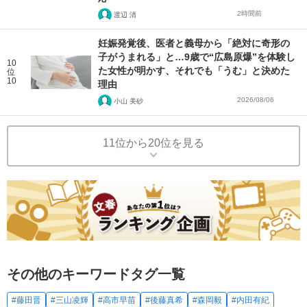
2時間前
渡辺 清
妊娠発覚後、医者と義母から「絶対に奇形の
子がうまれる」と…9歳で“広島原爆”を体験し
10
た女性が明かす、それでも「うむ」と決めた
位
10
理由
2026/08/06
小山 美砂
11位から20位を見る
その他のキーワードタグ一覧
#藤田晋
#三山凌輝
#高市早苗
#後藤真希
#森岡毅
#内田有紀