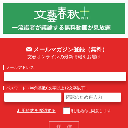
メールマガジン登録（無料）
文春オンラインの最新情報をお届け
メールアドレス
パスワード（半角英数6文字以上12文字以下）
利用規約を確認する
利用規約に同意します