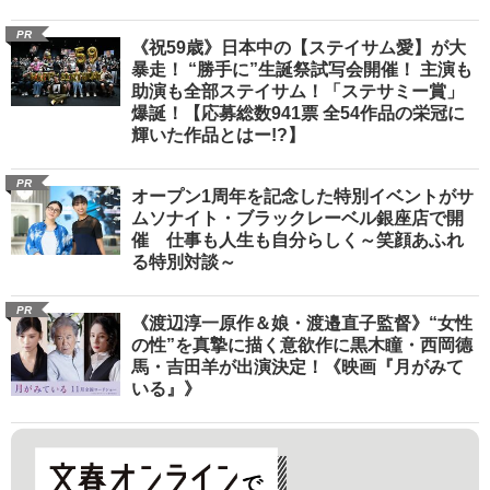
PR
《祝59歳》日本中の【ステイサム愛】が大
暴走！ “勝手に”生誕祭試写会開催！ 主演も
助演も全部ステイサム！「ステサミー賞」
爆誕！【応募総数941票 全54作品の栄冠に
輝いた作品とはー!?】
PR
オープン1周年を記念した特別イベントがサ
ムソナイト・ブラックレーベル銀座店で開
催 仕事も人生も自分らしく～笑顔あふれ
る特別対談～
PR
《渡辺淳一原作＆娘・渡邉直子監督》“女性
の性”を真摯に描く意欲作に黒木瞳・西岡德
馬・吉田羊が出演決定！《映画『月がみて
いる』》