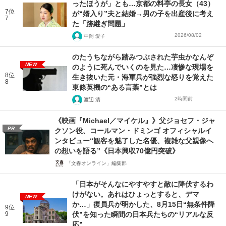
ったほうが」とも…京都の料亭の長女（43）
7位
が“婿入り”夫と結婚→男の子を出産後に考え
7
た「跡継ぎ問題」
2026/08/02
中岡 愛子
のたうちながら踏みつぶされた芋虫かなんぞ
NEW
のように死んでいくのを見た…凄惨な現場を
8位
生き抜いた元・海軍兵が強烈な怒りを覚えた
8
東條英機の“ある言葉”とは
2時間前
渡辺 清
《映画『Michael／マイケル』》父ジョセフ・ジャ
PR
クソン役、コールマン・ドミンゴ オフィシャルイ
ンタビュー“観客を魅了した名優、複雑な父親像へ
の想いを語る”《日本興収70億円突破》
「文春オンライン」編集部
「日本がそんなにやすやすと敵に降伏するわ
けがない。あれはひょっとすると、デマ
NEW
か…」復員兵が明かした、8月15日“無条件降
9位
9
伏”を知った瞬間の日本兵たちの“リアルな反
応”