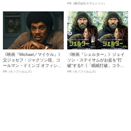
が告白する、女子少年院での独
オイ”や“ベタつき”を解消す
PR（株式会社スヴェンソン）
房生活と“ヤンキーの更生”
る、“ウィッグのスペシャリス
ト”が生み出した徹底ケアとは
《映画『Michael／マイケル』》
《映画『シェルター』》ジェイ
父ジョセフ・ジャクソン役、コ
ソン・ステイサムがお盆を“打
ールマン・ドミンゴ オフィシャ
破”する!!《「眠眠打破」コラ
ルインタビュー“観客を魅了した
ボ》
PR（キノフィルムズ）
PR（キノフィルムズ）
名優、複雑な父親像への想いを
語る”《日本興収70億円突破》