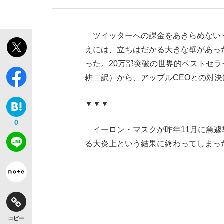
ツイッターへの課金をあきらめない
えには、立ちはだかる大きな壁があった
った。20万部突破の世界的ベストセラ
【独自】昭和の大女優・小川真由美（享年86）
耕二訳）から、アップルCEOとの対
▼▼▼
0
イーロン・マスクが昨年11月に急遽
る大炎上という結果に終わってしまっ
《VIVANT》頼れる相棒・ドラムが認めた“
コピー