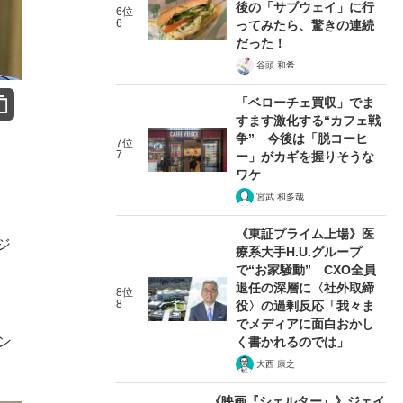
後の「サブウェイ」に行
6位
6
ってみたら、驚きの連続
だった！
谷頭 和希
「ベローチェ買収」でま
すます激化する“カフェ戦
争” 今後は「脱コーヒ
7位
7
ー」がカギを握りそうな
ワケ
宮武 和多哉
《東証プライム上場》医
ジ
療系大手H.U.グループ
で“お家騒動” CXO全員
退任の深層に〈社外取締
8位
8
役〉の過剰反応「我々ま
でメディアに面白おかし
ン
く書かれるのでは」
大西 康之
《映画『シェルター』》ジェイ