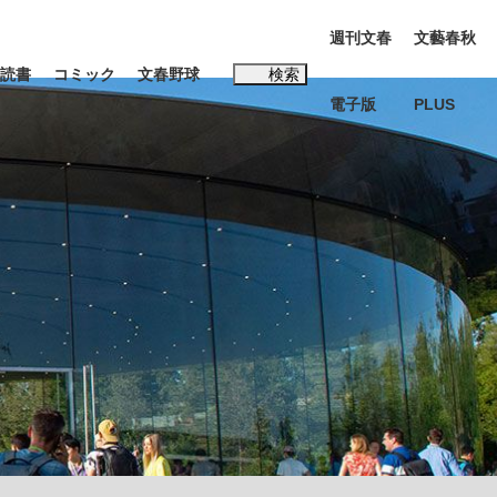
週刊文春
文藝春秋
読書
コミック
文春野球
検索
電子版
PLUS
インタビュー
読書
#松田聖子
K-POPアイドルたち