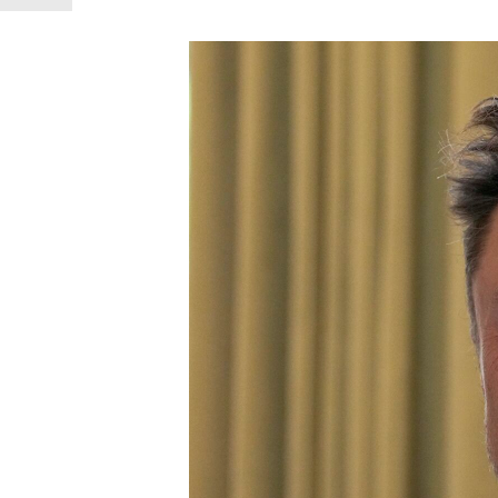
「90%は失敗する。でも…」本田圭佑が初め