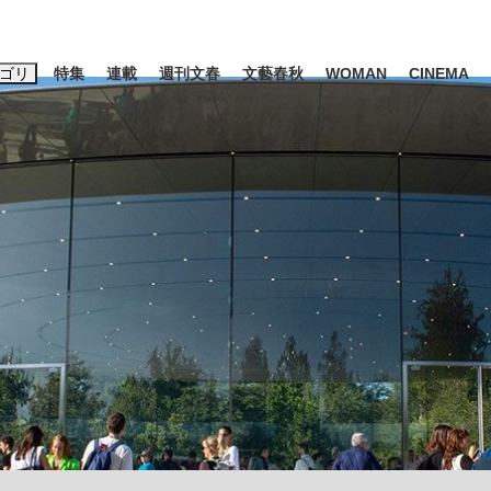
ゴリ
特集
連載
週刊文春
文藝春秋
WOMAN
CINEMA
キーワード入力
ス
エンタメ
ライフ
ビジネス
ーワードタグ一覧
山凌輝
#高市早苗
#後藤真希
#森岡毅
#城彰二
#内田有紀
#亀和田武
時価総額が一時トヨタ超え...
日本生まれの