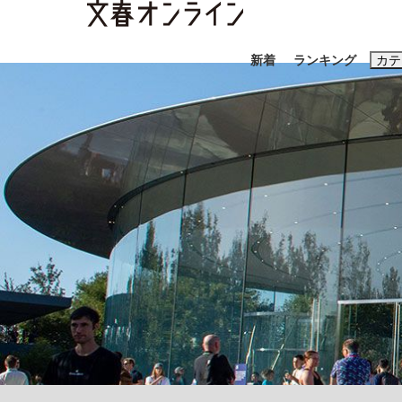
新着
ランキング
カテ
スクープ
ニュー
おすすめのキ
#藤田晋
#三
#玉木雄一郎
「キオクシアの投資の桁は一つ多くてもいい」
終戦から81年