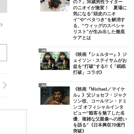
の？」36歳男性ライター
」
のニオイが激変！ 夏場に
気になる“頭皮のニオ
イ”や“ベタつき”を解消す
っ
る、“ウィッグのスペシャ
リスト”が生み出した徹底
ケアとは
PR
《映画『シェルター』》ジ
ェイソン・ステイサムがお
盆を“打破”する!!《「眠眠
打破」コラボ》
PR
《映画『Michael／マイケ
ル』》父ジョセフ・ジャク
ソン役、コールマン・ドミ
ンゴ オフィシャルインタ
ビュー“観客を魅了した名
優、複雑な父親像への想い
を語る”《日本興収70億円
突破》