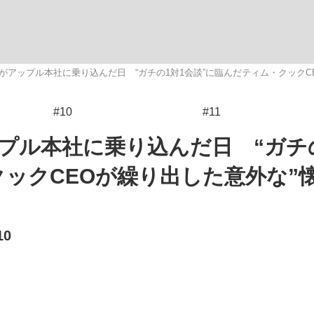
観る将棋、読
がアップル本社に乗り込んだ日 “ガチの1対1会談”に臨んだティム・クックC
#10
#11
プル本社に乗り込んだ日 “ガチの
クックCEOが繰り出した意外な”
0