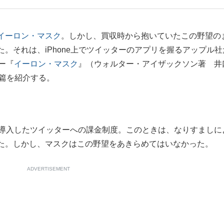
もっと見る
イーロン・マスク
。しかし、買収時から抱いていたこの野望の
。それは、iPhone上でツイッターのアプリを握るアップル社
ー『
イーロン・マスク
』（ウォルター・アイザックソン著 井
が鹿児島で3月に死去し...
決篇を紹介する。
導入したツイッターへの課金制度。このときは、なりすましに
た。しかし、マスクはこの野望をあきらめてはいなかった。
ADVERTISEMENT
照ノ富士に激怒され...
《BTS厳戒トーキョー滞