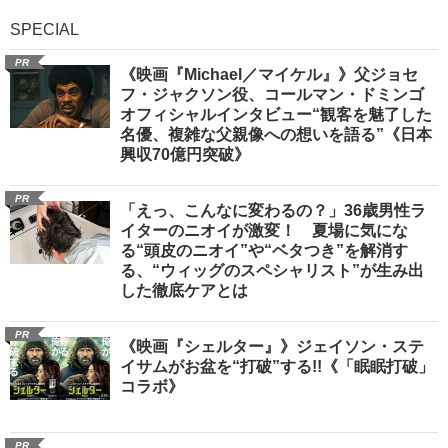
SPECIAL
PR
《映画『Michael／マイケル』》父ジョセ
フ・ジャクソン役、コールマン・ドミンゴ
オフィシャルインタビュー“観客を魅了した
名優、複雑な父親像への想いを語る”《日本
興収70億円突破》
PR
「えっ、こんなに変わるの？」36歳男性ラ
イターのニオイが激変！ 夏場に気にな
る“頭皮のニオイ”や“ベタつき”を解消す
る、“ウィッグのスペシャリスト”が生み出
した徹底ケアとは
PR
《映画『シェルター』》ジェイソン・ステ
イサムがお盆を“打破”する!!《「眠眠打破」
コラボ》
PR