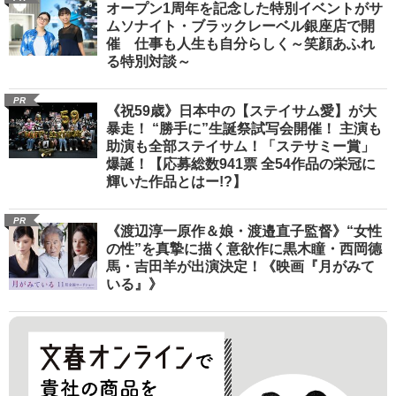
オープン1周年を記念した特別イベントがサ
ムソナイト・ブラックレーベル銀座店で開
催 仕事も人生も自分らしく～笑顔あふれ
る特別対談～
PR
《祝59歳》日本中の【ステイサム愛】が大
暴走！ “勝手に”生誕祭試写会開催！ 主演も
助演も全部ステイサム！「ステサミー賞」
爆誕！【応募総数941票 全54作品の栄冠に
輝いた作品とはー!?】
PR
《渡辺淳一原作＆娘・渡邉直子監督》“女性
の性”を真摯に描く意欲作に黒木瞳・西岡德
馬・吉田羊が出演決定！《映画『月がみて
いる』》