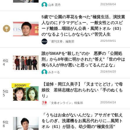
2023/08/04
山本 雲丹
5歳で“公園の草花を食べた”極貧生活、演技素
人なのにドラマデビュー、一般女性とのスピ
ード離婚…咽頭がん公表・風間トオル（63）
の“なるようにしかならない”苦労人生
2025/09/01
「週刊文春」編集部
誰がSMAPを“殺した”のか 悪夢の「公開処
刑」から8年後に明かされた“答え”「世の中は
4位
4
俺ら5人が仲が悪いと思ってるんだよな」
2024/04/20
みきーる
【追悼・岡江久美子】「天までとどけ」で母
SCOOP!
娘役 若林志穂が忘れられない「手のぬくも
5位
5
り」
2020/04/24
「文春オンライン」特集班
「うちはお金がないんだな」アサガオで飢え
をしのぎ、洗濯機をお風呂代わりに…風間ト
6位
6
オル（61）が語る、幼少期の“極貧生活”