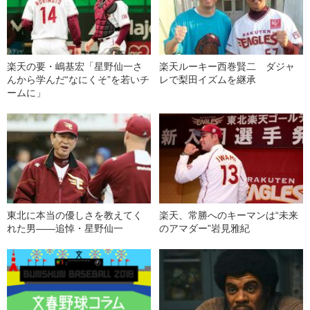
楽天の要・嶋基宏「星野仙一さ
楽天ルーキー西巻賢二 ダジャ
んから学んだ“なにくそ”を若いチ
レで梨田イズムを継承
ームに」
東北に本当の優しさを教えてく
楽天、常勝へのキーマンは“未来
れた男――追悼・星野仙一
のアマダー”岩見雅紀