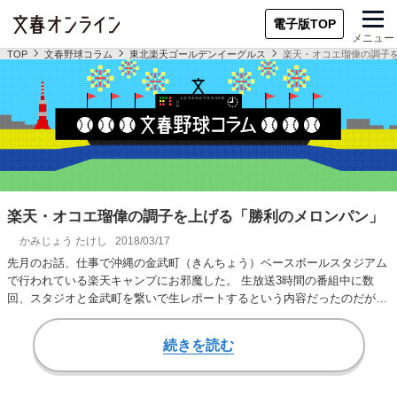
電子版TOP
メニュー
TOP
文春野球コラム
東北楽天ゴールデンイーグルス
楽天・オコエ瑠偉の調子
楽天・オコエ瑠偉の調子を上げる「勝利のメロンパン」
かみじょう たけし
2018/03/17
先月のお話、仕事で沖縄の金武町（きんちょう）ベースボールスタジアム
で行われている楽天キャンプにお邪魔した。 生放送3時間の番組中に数
回、スタジオと金武町を繋いで生レポートするという内容だったのだが、
生放送という事も…
続きを読む