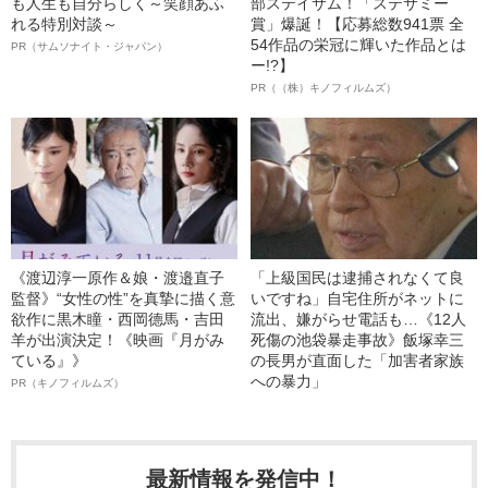
も人生も自分らしく～笑顔あふ
部ステイサム！「ステサミー
れる特別対談～
賞」爆誕！【応募総数941票 全
54作品の栄冠に輝いた作品とは
PR（サムソナイト・ジャパン）
ー!?】
PR（（株）キノフィルムズ）
《渡辺淳一原作＆娘・渡邉直子
「上級国民は逮捕されなくて良
監督》“女性の性”を真摯に描く意
いですね」自宅住所がネットに
欲作に黒木瞳・西岡德馬・吉田
流出、嫌がらせ電話も…《12人
羊が出演決定！《映画『月がみ
死傷の池袋暴走事故》飯塚幸三
ている』》
の長男が直面した「加害者家族
への暴力」
PR（キノフィルムズ）
最新情報を発信中！