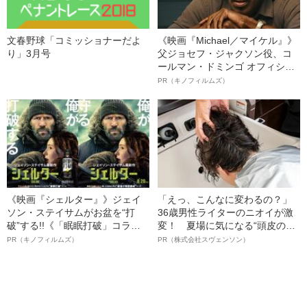
文春野球「コミッショナーだよ
《映画『Michael／マイケル』》
り」3月号
父ジョセフ・ジャクソン役、コ
ールマン・ドミンゴ オフィシャ
ルインタビュー“観客を魅了した
PR（キノフィルムズ）
名優、複雑な父親像への想いを
語る”《日本興収70億円突破》
《映画『シェルター』》ジェイ
「えっ、こんなに変わるの？」
ソン・ステイサムがお盆を“打
36歳男性ライターのニオイが激
破”する!!《「眠眠打破」コラ
変！ 夏場に気になる“頭皮のニ
ボ》
オイ”や“ベタつき”を解消す
PR（キノフィルムズ）
PR（株式会社スヴェンソン）
る、“ウィッグのスペシャリス
ト”が生み出した徹底ケアとは