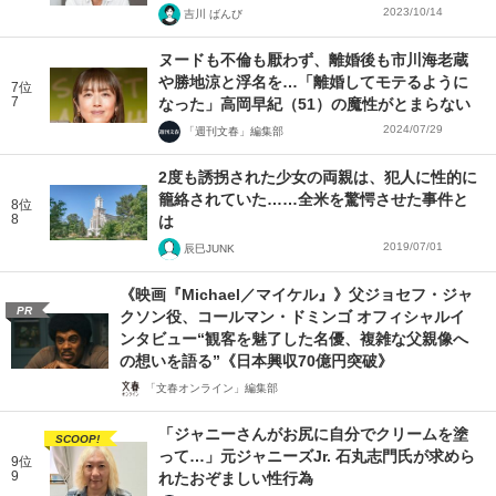
2023/10/14
吉川 ばんび
ヌードも不倫も厭わず、離婚後も市川海老蔵
や勝地涼と浮名を…「離婚してモテるように
7位
7
なった」高岡早紀（51）の魔性がとまらない
2024/07/29
「週刊文春」編集部
2度も誘拐された少女の両親は、犯人に性的に
籠絡されていた……全米を驚愕させた事件と
8位
8
は
2019/07/01
辰巳JUNK
《映画『Michael／マイケル』》父ジョセフ・ジャ
PR
クソン役、コールマン・ドミンゴ オフィシャルイ
ンタビュー“観客を魅了した名優、複雑な父親像へ
の想いを語る”《日本興収70億円突破》
「文春オンライン」編集部
「ジャニーさんがお尻に自分でクリームを塗
SCOOP!
って…」元ジャニーズJr. 石丸志門氏が求めら
9位
9
れたおぞましい性行為