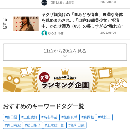
2023/06/28
「週刊文春」編集部
ヤクザ顔負けの「血みどろ情事」豊満な身体
10
を舐めまわされ…「自称16歳美少女」怪演
位
中、かたせ梨乃（69）の美しすぎる“熟れ方”
10
2026/08/06
ゆるま 小林
11位から20位を見る
おすすめのキーワードタグ一覧
#藤田晋
#三山凌輝
#高市早苗
#後藤真希
#森岡毅
#城彰二
#内田有紀
#松田聖子
#玉木雄一郎
#亀和田武