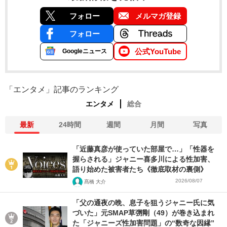
フォロー
メルマガ登録
フォロー
公式YouTube
Googleニュース
「エンタメ」記事のランキング
エンタメ
総合
最新
24時間
週間
月間
写真
「近藤真彦が使っていた部屋で…」「性器を
握らされる」ジャニー喜多川による性加害、
語り始めた被害者たち《徹底取材の裏側》
2026/08/07
髙橋 大介
「父の通夜の晩、息子を狙うジャニー氏に気
づいた」元SMAP草彅剛（49）が巻き込まれ
た「ジャニーズ性加害問題」の“数奇な因縁”