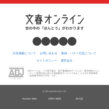
広告掲載について
お問い合わせ
動画・バナー広告について
サイトポリシー
運営会社
ABJマークは、この電子書店・電子書籍配信サービスが、著作権者からコ
ンテンツ使用許諾を得た正規版配信サービスであることを示す登録商標
（登録番号6091713号）です。
(c) Bungeishunju Ltd.
Number Web
CREA WEB
本の話