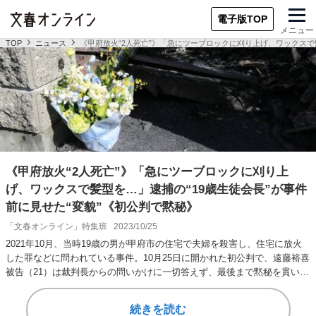
電子版TOP
メニュー
TOP
ニュース
《甲府放火“2人死亡”》「急にツーブロックに刈り上げ、ワックスで
《甲府放火“2人死亡”》「急にツーブロックに刈り上
げ、ワックスで髪型を…」逮捕の“19歳生徒会長”が事件
前に見せた“変貌”《初公判で黙秘》
「文春オンライン」特集班
2023/10/25
2021年10月、当時19歳の男が甲府市の住宅で夫婦を殺害し、住宅に放火
した罪などに問われている事件。10月25日に開かれた初公判で、遠藤裕喜
被告（21）は裁判長からの問いかけに一切答えず、最後まで黙秘を貫い
た。 …
続きを読む