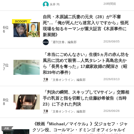
20時間前
永井 均
自民・木原誠二氏妻の元夫（28）が“不審
SCOOP!
死”…「俺が死んだら迷宮入りですから」怪死
6位
現場を知るキーマンが重大証言《木原事件に
6
新展開》
2026/08/05
「週刊文春」編集部
「本当にごめんなさい」生後5ヵ月の赤ん坊を
風呂に沈めて殺害…人気タレント高島忠夫か
7位
ら「長男を奪った」17歳家政婦の闇深さ（昭
7
和39年の事件）
2026/03/13
「文春オンライン」編集部
「判決の瞬間、スキップしてVサイン」交際相
手の乳首と指を切断した佐藤紗希被告（当時
8位
8
23）に下された判決
2026/06/26
「文春オンライン」編集部
《映画『Michael／マイケル』》父ジョセフ・ジャ
PR
クソン役、コールマン・ドミンゴ オフィシャルイ