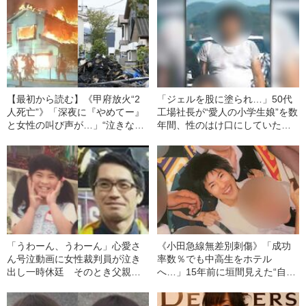
【最初から読む】《甲府放火“2
「ジェルを股に塗られ…」50代
人死亡”》「深夜に『やめてー』
工場社長が“愛人の小学生娘”を数
と女性の叫び声が…」“泣きなが
年間、性のはけ口にしていた卑
ら出頭の19歳少年”は被害者長女
劣犯行の真相《大阪・少女強制
と同じ高校の“顔見知り”だった
性交》
「うわーん、うわーん」心愛さ
《小田急線無差別刺傷》「成功
ん号泣動画に女性裁判員が泣き
率数％でも中高生をホテル
出し一時休廷 そのとき父親
へ…」15年前に垣間見えた“自称
は……
ナンパ師”対馬容疑者の異変