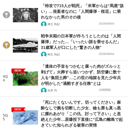
「特攻で715人が戦死」「米軍からは“馬鹿”扱
い」…発案者なのに「人間爆弾・桜花」に乗
れなかった男のその後
2026/08/04
神立 尚紀
戦争末期の日本軍が作ろうとしたのは「人間
爆弾」だった…「いったい誰を乗せるんだ」
31歳軍人が口にした“驚きの人物”
2026/08/04
神立 尚紀
「遺体の手首をつかむと腐った肉がズルッと
NEW
剥げて」火葬すら追いつかず、防空壕に数十
4位
人を“集団土葬”…この世の地獄を見た少年兵
4
が明かした“過酷すぎる任務”とは
20時間前
永井 均
「死にたくないんです。切ってください」麻
酔なしで腕を切断した少女、瞼も唇も真っ黒
NEW
に腫れあがり「この仇、討って下さい」と息
5位
5
絶えた少年…原爆投下直後に“広島の離島で起
きていた知られざる被害の実情