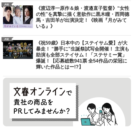
PR
《渡辺淳一原作＆娘・渡邉直子監督》“女性
の性”を真摯に描く意欲作に黒木瞳・西岡德
馬・吉田羊が出演決定！《映画『月がみて
いる』》
PR
《祝59歳》日本中の【ステイサム愛】が大
暴走！ “勝手に”生誕祭試写会開催！ 主演も
助演も全部ステイサム！「ステサミー賞」
爆誕！【応募総数941票 全54作品の栄冠に
輝いた作品とはー!?】