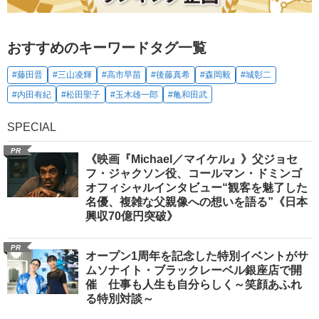
おすすめのキーワードタグ一覧
#藤田晋
#三山凌輝
#高市早苗
#後藤真希
#森岡毅
#城彰二
#内田有紀
#松田聖子
#玉木雄一郎
#亀和田武
SPECIAL
PR
《映画『Michael／マイケル』》父ジョセ
フ・ジャクソン役、コールマン・ドミンゴ
オフィシャルインタビュー“観客を魅了した
名優、複雑な父親像への想いを語る”《日本
興収70億円突破》
PR
オープン1周年を記念した特別イベントがサ
ムソナイト・ブラックレーベル銀座店で開
催 仕事も人生も自分らしく～笑顔あふれ
る特別対談～