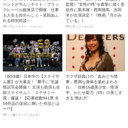
ベントがサムソナイト・ブラッ
監督》“女性の性”を真摯に描く意
クレーベル銀座店で開催 仕事
欲作に黒木瞳・西岡德馬・吉田
も人生も自分らしく～笑顔あふ
羊が出演決定！《映画『月がみ
れる特別対談～
ている』》
PR（サムソナイト・ジャパン）
PR（キノフィルムズ）
《祝59歳》日本中の【ステイサ
ヤクザ顔負けの「血みどろ情
ム愛】が大暴走！ “勝手に”生誕
事」豊満な身体を舐めまわさ
祭試写会開催！ 主演も助演も全
れ…「自称16歳美少女」怪演
部ステイサム！「ステサミー
中、かたせ梨乃（69）の美しす
賞」爆誕！【応募総数941票 全
ぎる“熟れ方”
54作品の栄冠に輝いた作品とは
ー!?】
PR（（株）キノフィルムズ）