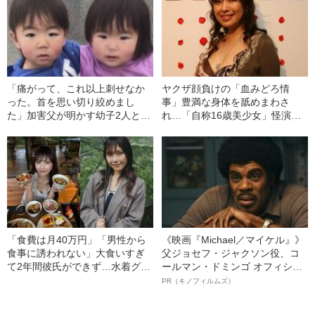
「痛がって、これ以上刺せなか
ヤクザ顔負けの「血みどろ情
った。首を思い切り絞めまし
事」豊満な身体を舐めまわさ
た」加害父が明かす幼子2人と
れ…「自称16歳美少女」怪演
の“最期の家族旅行”《九州3児遺
中、かたせ梨乃（69）の美しす
体》
ぎる“熟れ方”
「食費は月40万円」「男性から
《映画『Michael／マイケル』》
食事に誘われない」大食いすぎ
父ジョセフ・ジャクソン役、コ
て2年間彼氏ができず…水着グラ
ールマン・ドミンゴ オフィシャ
ビアも話題の“可愛すぎる”大食い
ルインタビュー“観客を魅了した
PR（キノフィルムズ）
女子（24）が語る、驚愕の食生
名優、複雑な父親像への想いを
活
語る”《日本興収70億円突破》