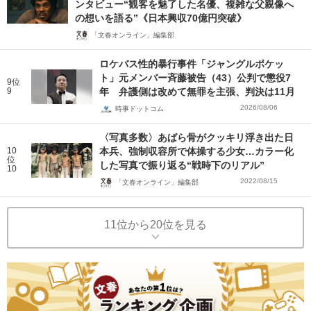
ンタビュー“観客を魅了した名優、複雑な父親像へ
の想いを語る”《日本興収70億円突破》
「文春オンライン」編集部
ロケバス性的暴行事件「ジャングルポケッ
ト」元メンバー斉藤被告（43）公判で懲役7
9位
9
年 弁護側は改めて無罪を主張、判決は11月
2026/08/06
時事ドットコム
〈写真多数〉あばら骨がクッキリ浮き出た日
10
本兵、強制収容所で体操する少女…カラー化
位
した写真で振り返る“戦時下のリアル”
10
2022/08/15
「文春オンライン」編集部
11位から20位を見る