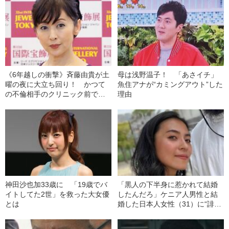
《6年越しの衝撃》斉藤由貴が土
母は浅野温子！ 「あさイチ」
曜の夜に大立ち回り！ かつて
魚住アナが“カミングアウト”した
の不倫相手のクリニック前で泣
理由
き叫び、警察出動の騒動を起こ
していた！
神田沙也加33歳に 「19歳でバ
「黒人の下半身に惹かれて結婚
イトしてた2世」を救った大女優
したんだろ」ケニア人男性と結
とは
婚した日本人女性（31）に“誹謗
中傷”殺到…本人が語る、日本で
感じる“外国人差別”のリアル