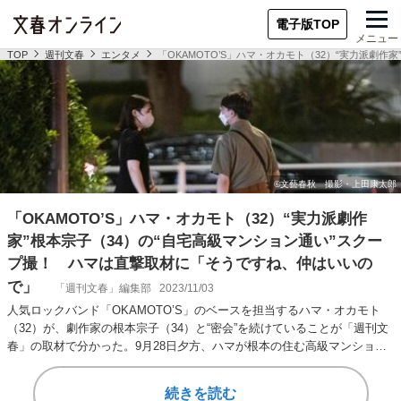
電子版TOP
メニュー
TOP
週刊文春
エンタメ
「OKAMOTO’S」ハマ・オカモト（32）“実力派劇
「OKAMOTO’S」ハマ・オカモト（32）“実力派劇作
家”根本宗子（34）の“自宅高級マンション通い”スクー
プ撮！ ハマは直撃取材に「そうですね、仲はいいの
で」
「週刊文春」編集部
2023/11/03
人気ロックバンド「OKAMOTO’S」のベースを担当するハマ・オカモト
（32）が、劇作家の根本宗子（34）と“密会”を続けていることが「週刊文
春」の取材で分かった。9月28日夕方、ハマが根本の住む高級マンション
に入…
続きを読む