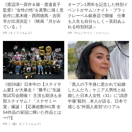
《渡辺淳一原作＆娘・渡邉直子
オープン1周年を記念した特別イ
監督》“女性の性”を真摯に描く意
ベントがサムソナイト・ブラッ
欲作に黒木瞳・西岡德馬・吉田
クレーベル銀座店で開催 仕事
羊が出演決定！《映画『月がみ
も人生も自分らしく～笑顔あふ
ている』》
れる特別対談～
PR（キノフィルムズ）
PR（サムソナイト・ジャパン）
《祝59歳》日本中の【ステイサ
「黒人の下半身に惹かれて結婚
ム愛】が大暴走！ “勝手に”生誕
したんだろ」ケニア人男性と結
祭試写会開催！ 主演も助演も全
婚した日本人女性（31）に“誹謗
部ステイサム！「ステサミー
中傷”殺到…本人が語る、日本で
賞」爆誕！【応募総数941票 全
感じる“外国人差別”のリアル
54作品の栄冠に輝いた作品とは
ー!?】
PR（（株）キノフィルムズ）