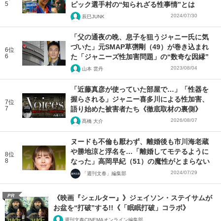
5
ピック選手村の“知られざる性事情”とは
2024/07/30
辰巳JUNK
「父の通夜の晩、息子を狙うジャニー氏に気
づいた」元SMAP草彅剛（49）が巻き込まれ
6位
6
た「ジャニーズ性加害問題」の“数奇な因縁”
2023/08/04
山本 雲丹
「近藤真彦が使っていた部屋で…」「性器を
握らされる」ジャニー喜多川による性加害、
7位
7
語り始めた被害者たち《徹底取材の裏側》
2026/08/07
髙橋 大介
ヌードも不倫も厭わず、離婚後も市川海老蔵
や勝地涼と浮名を…「離婚してモテるように
8位
8
なった」高岡早紀（51）の魔性がとまらない
2024/07/29
「週刊文春」編集部
PR
《映画『シェルター』》ジェイソン・ステイサムが
お盆を“打破”する!!《「眠眠打破」コラボ》
週刊文春CINEMAオンライン編集部