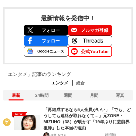
最新情報を発信中！
フォロー
メルマガ登録
フォロー
公式YouTube
Googleニュース
「エンタメ」記事のランキング
エンタメ
総合
最新
24時間
週間
月間
写真
「再結成するなら5人全員がいい」「でも、ど
NEW
うしても連絡が取れなくて…」元ZONE・
MIZUHO（38）が明かす「19年ぶりに芸能界
復帰」した本当の理由
5時間前
佐藤 ちひろ