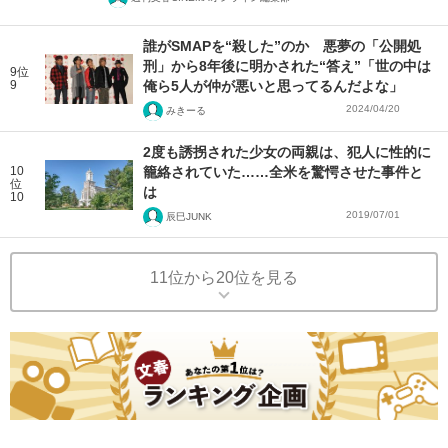
誰がSMAPを“殺した”のか 悪夢の「公開処
刑」から8年後に明かされた“答え”「世の中は
9位
9
俺ら5人が仲が悪いと思ってるんだよな」
2024/04/20
みきーる
2度も誘拐された少女の両親は、犯人に性的に
10
籠絡されていた……全米を驚愕させた事件と
位
は
10
2019/07/01
辰巳JUNK
11位から20位を見る