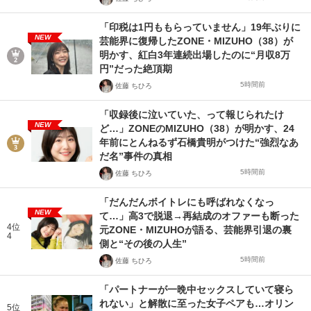
「印税は1円ももらっていません」19年ぶりに
NEW
芸能界に復帰したZONE・MIZUHO（38）が
明かす、紅白3年連続出場したのに“月収8万
円”だった絶頂期
5時間前
佐藤 ちひろ
「収録後に泣いていた、って報じられたけ
NEW
ど…」ZONEのMIZUHO（38）が明かす、24
年前にとんねるず石橋貴明がつけた“強烈なあ
だ名”事件の真相
5時間前
佐藤 ちひろ
「だんだんボイトレにも呼ばれなくなっ
NEW
て…」高3で脱退→再結成のオファーも断った
4位
元ZONE・MIZUHOが語る、芸能界引退の裏
4
側と“その後の人生”
5時間前
佐藤 ちひろ
「パートナーが一晩中セックスしていて寝ら
れない」と解散に至った女子ペアも…オリン
5位