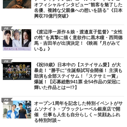
オフィシャルインタビュー“観客を魅了した
名優、複雑な父親像への想いを語る”《日本
興収70億円突破》
PR
《渡辺淳一原作＆娘・渡邉直子監督》“女性
の性”を真摯に描く意欲作に黒木瞳・西岡德
馬・吉田羊が出演決定！《映画『月がみて
いる』》
PR
《祝59歳》日本中の【ステイサム愛】が大
暴走！ “勝手に”生誕祭試写会開催！ 主演も
助演も全部ステイサム！「ステサミー賞」
爆誕！【応募総数941票 全54作品の栄冠に
輝いた作品とはー!?】
PR
オープン1周年を記念した特別イベントがサ
ムソナイト・ブラックレーベル銀座店で開
催 仕事も人生も自分らしく～笑顔あふれ
る特別対談～