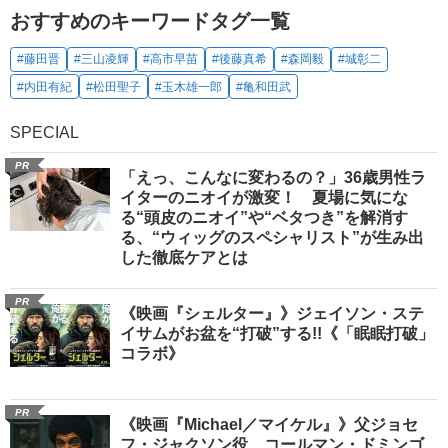
おすすめのキーワードタグ一覧
#藤田晋
#三山凌輝
#高市早苗
#後藤真希
#森岡毅
#城彰二
#内田有紀
#松田聖子
#玉木雄一郎
#亀和田武
SPECIAL
PR
「えっ、こんなに変わるの？」36歳男性ラ
イターのニオイが激変！ 夏場に気にな
る“頭皮のニオイ”や“ベタつき”を解消す
る、“ウィッグのスペシャリスト”が生み出
した徹底ケアとは
PR
《映画『シェルター』》ジェイソン・ステ
イサムがお盆を“打破”する!!《「眠眠打破」
コラボ》
PR
《映画『Michael／マイケル』》父ジョセ
フ・ジャクソン役、コールマン・ドミンゴ