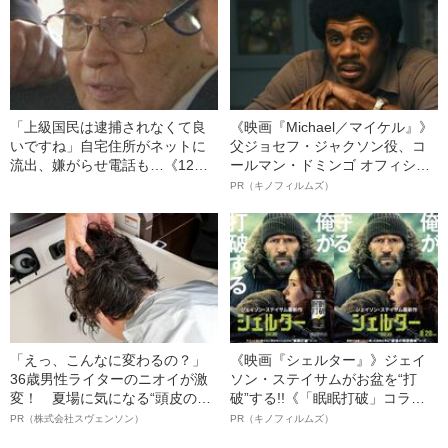
「上級国民は逮捕されなくて良
《映画『Michael／マイケル』》
いですね」自宅住所がネットに
父ジョセフ・ジャクソン役、コ
流出、嫌がらせ電話も…《12人
ールマン・ドミンゴ オフィシャ
死傷の池袋暴走事故》飯塚幸三
ルインタビュー“観客を魅了した
PR（キノフィルムズ）
の長男が直面した「加害者家族
名優、複雑な父親像への想いを
への暴力」
語る”《日本興収70億円突破》
「えっ、こんなに変わるの？」
《映画『シェルター』》ジェイ
36歳男性ライターのニオイが激
ソン・ステイサムがお盆を“打
変！ 夏場に気になる“頭皮のニ
破”する!!《「眠眠打破」コラ
オイ”や“ベタつき”を解消す
ボ》
PR（株式会社スヴェンソン）
PR（キノフィルムズ）
る、“ウィッグのスペシャリス