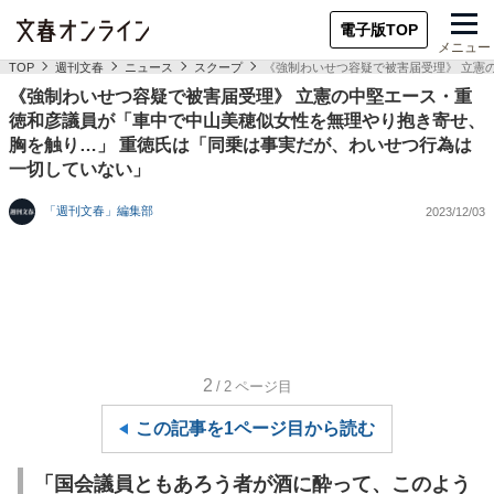
電子版TOP
メニュー
TOP
週刊文春
ニュース
スクープ
《強制わいせつ容疑で被害届受理》 立憲
《強制わいせつ容疑で被害届受理》 立憲の中堅エース・重
徳和彦議員が「車中で中山美穂似女性を無理やり抱き寄せ、
胸を触り…」 重徳氏は「同乗は事実だが、わいせつ行為は
一切していない」
「週刊文春」編集部
2023/12/03
2
/2
ページ目
この記事を1ページ目から読む
「国会議員ともあろう者が酒に酔って、このよう