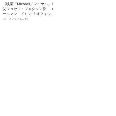
《映画『Michael／マイケル』》
父ジョセフ・ジャクソン役、コ
ールマン・ドミンゴ オフィシャ
ルインタビュー“観客を魅了した
PR（キノフィルムズ）
名優、複雑な父親像への想いを
語る”《日本興収70億円突破》