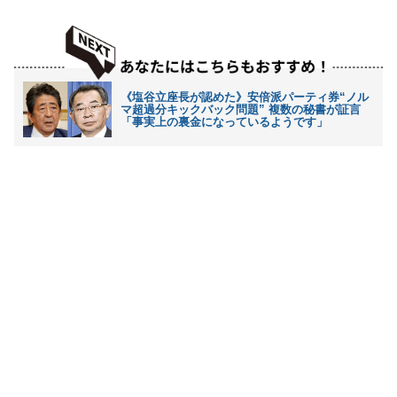
《塩谷立座長が認めた》安倍派パーティ券“ノル
マ超過分キックバック問題” 複数の秘書が証言
「事実上の裏金になっているようです」