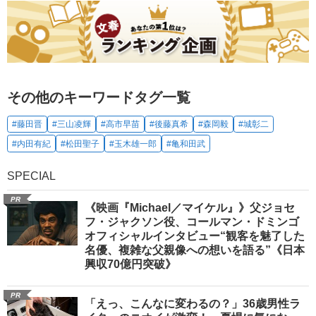
その他のキーワードタグ一覧
#藤田晋
#三山凌輝
#高市早苗
#後藤真希
#森岡毅
#城彰二
#内田有紀
#松田聖子
#玉木雄一郎
#亀和田武
SPECIAL
PR
《映画『Michael／マイケル』》父ジョセ
フ・ジャクソン役、コールマン・ドミンゴ
オフィシャルインタビュー“観客を魅了した
名優、複雑な父親像への想いを語る”《日本
興収70億円突破》
PR
「えっ、こんなに変わるの？」36歳男性ラ