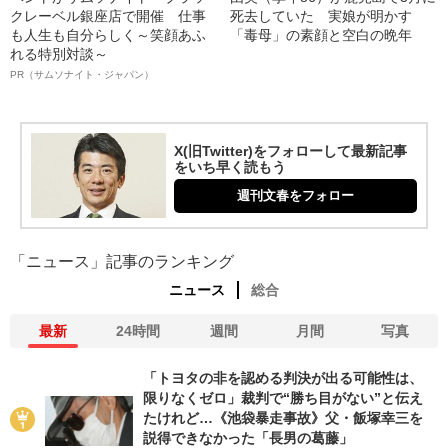
クレーベル銀座店で開催 仕事
死去していた 実娘が明かす
も人生も自分らしく～笑顔あふ
「毒母」の素顔と空白の晩年
れる特別対談～
PR（サムソナイト・ジャパン）
X(旧Twitter)をフォローして最新記事
をいち早く読もう
週刊文春をフォロー
「ニュース」記事のランキング
ニュース
総合
最新
24時間
週間
月間
写真
「トヨタの非を認める判決が出る可能性は、
限りなくゼロ」裁判で“勝ち目がない”と伝え
たけれど…《池袋暴走事故》父・飯塚幸三を
説得できなかった「長男の葛藤」