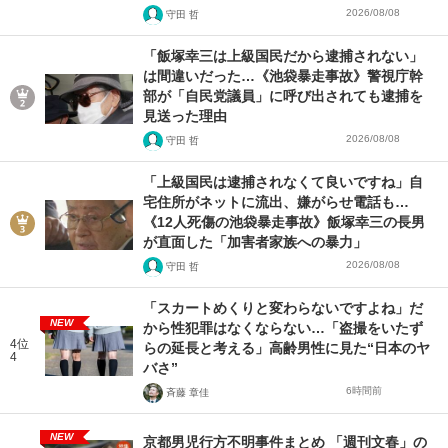
2026/08/08
守田 哲
「飯塚幸三は上級国民だから逮捕されない」
は間違いだった…《池袋暴走事故》警視庁幹
部が「自民党議員」に呼び出されても逮捕を
見送った理由
2026/08/08
守田 哲
「上級国民は逮捕されなくて良いですね」自
宅住所がネットに流出、嫌がらせ電話も…
《12人死傷の池袋暴走事故》飯塚幸三の長男
が直面した「加害者家族への暴力」
2026/08/08
守田 哲
「スカートめくりと変わらないですよね」だ
NEW
から性犯罪はなくならない…「盗撮をいたず
4位
らの延長と考える」高齢男性に見た“日本のヤ
4
バさ”
6時間前
斉藤 章佳
NEW
京都男児行方不明事件まとめ 「週刊文春」の