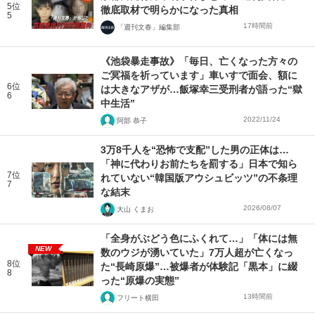
5位
徹底取材で明らかになった真相
5
17時間前
「週刊文春」編集部
《池袋暴走事故》「毎日、亡くなった方々の
ご冥福を祈っています」車いすで面会、額に
6位
は大きなアザが…飯塚幸三受刑者が語った“獄
6
中生活”
2022/11/24
阿部 恭子
3万8千人を“恐怖で支配”した男の正体は…
「神に代わりお前たちを罰する」日本で知ら
7位
れていない“韓国版アウシュビッツ”の不条理
7
な結末
2026/08/07
大山 くまお
「全身がぶどう色にふくれて…」「体には無
NEW
数のウジが湧いていた」7万人超が亡くなっ
8位
た“長崎原爆”…被爆者が体験記「黒本」に綴
8
った“原爆の実態”
13時間前
フリート横田