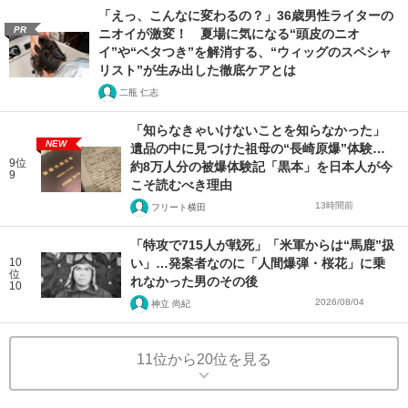
「えっ、こんなに変わるの？」36歳男性ライターの
PR
ニオイが激変！ 夏場に気になる“頭皮のニオ
イ”や“ベタつき”を解消する、“ウィッグのスペシャ
リスト”が生み出した徹底ケアとは
二瓶 仁志
「知らなきゃいけないことを知らなかった」
NEW
遺品の中に見つけた祖母の“長崎原爆”体験…
9位
約8万人分の被爆体験記「黒本」を日本人が今
9
こそ読むべき理由
13時間前
フリート横田
「特攻で715人が戦死」「米軍からは“馬鹿”扱
10
い」…発案者なのに「人間爆弾・桜花」に乗
位
れなかった男のその後
10
2026/08/04
神立 尚紀
11位から20位を見る