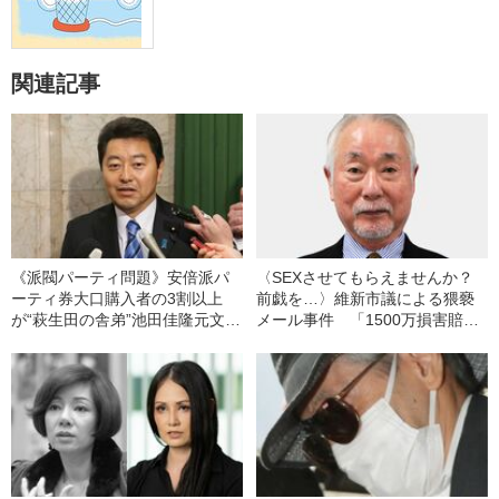
関連記事
《派閥パーティ問題》安倍派パ
〈SEXさせてもらえませんか？
ーティ券大口購入者の3割以上
前戯を…〉維新市議による猥褻
が“萩生田の舎弟”池田佳隆元文科
メール事件 「1500万損害賠償
副大臣の支援企業だった 「彼
請求」とストーカーで刑事告訴
は異常なほどパー券を捌いてい
る」