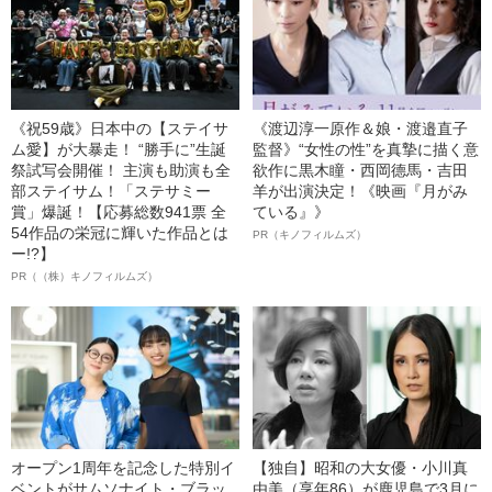
《祝59歳》日本中の【ステイサ
《渡辺淳一原作＆娘・渡邉直子
ム愛】が大暴走！ “勝手に”生誕
監督》“女性の性”を真摯に描く意
祭試写会開催！ 主演も助演も全
欲作に黒木瞳・西岡德馬・吉田
部ステイサム！「ステサミー
羊が出演決定！《映画『月がみ
賞」爆誕！【応募総数941票 全
ている』》
54作品の栄冠に輝いた作品とは
PR（キノフィルムズ）
ー!?】
PR（（株）キノフィルムズ）
オープン1周年を記念した特別イ
【独自】昭和の大女優・小川真
ベントがサムソナイト・ブラッ
由美（享年86）が鹿児島で3月に