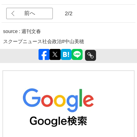
前へ
2/2
source :
週刊文春
スクープ
ニュース
社会
政治
#中山美穂