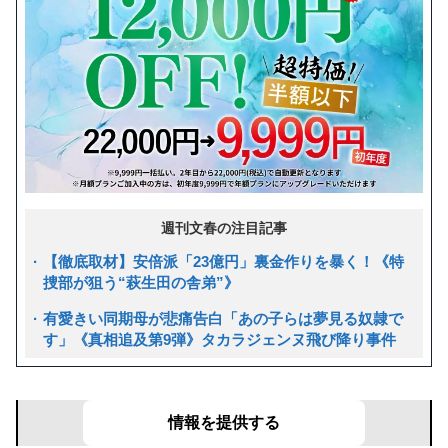
週刊文春の注目記事
【徹底取材】安倍派「23億円」裏金作りを暴く！《特
捜部が狙う“萩生田の舎弟”》
有愛きい同期母が悲痛告白「あの子らは夢見る奴隷で
す」《真相追及第9弾》タカラジェンヌ飛び降り事件
文春リークス
あなたの目の前で起きた事件を募集！
情報を提供する