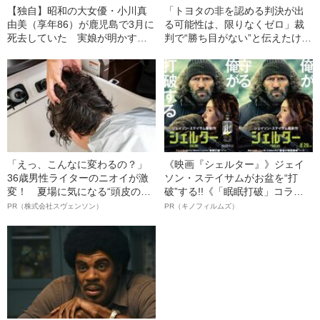
【独自】昭和の大女優・小川真
「トヨタの非を認める判決が出
由美（享年86）が鹿児島で3月に
る可能性は、限りなくゼロ」裁
死去していた 実娘が明かす
判で“勝ち目がない”と伝えたけれ
「毒母」の素顔と空白の晩年
ど…《池袋暴走事故》父・飯塚
幸三を説得できなかった「長男
の葛藤」
「えっ、こんなに変わるの？」
《映画『シェルター』》ジェイ
36歳男性ライターのニオイが激
ソン・ステイサムがお盆を“打
変！ 夏場に気になる“頭皮のニ
破”する!!《「眠眠打破」コラ
オイ”や“ベタつき”を解消す
ボ》
PR（株式会社スヴェンソン）
PR（キノフィルムズ）
る、“ウィッグのスペシャリス
ト”が生み出した徹底ケアとは