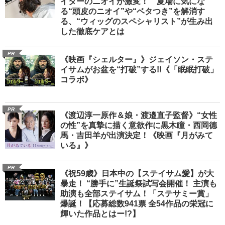
イターのニオイが激変！ 夏場に気にな
る“頭皮のニオイ”や“ベタつき”を解消す
る、“ウィッグのスペシャリスト”が生み出
した徹底ケアとは
PR
《映画『シェルター』》ジェイソン・ステ
イサムがお盆を“打破”する!!《「眠眠打破」
コラボ》
PR
《渡辺淳一原作＆娘・渡邉直子監督》“女性
の性”を真摯に描く意欲作に黒木瞳・西岡德
馬・吉田羊が出演決定！《映画『月がみて
いる』》
PR
《祝59歳》日本中の【ステイサム愛】が大
暴走！ “勝手に”生誕祭試写会開催！ 主演も
助演も全部ステイサム！「ステサミー賞」
爆誕！【応募総数941票 全54作品の栄冠に
輝いた作品とはー!?】