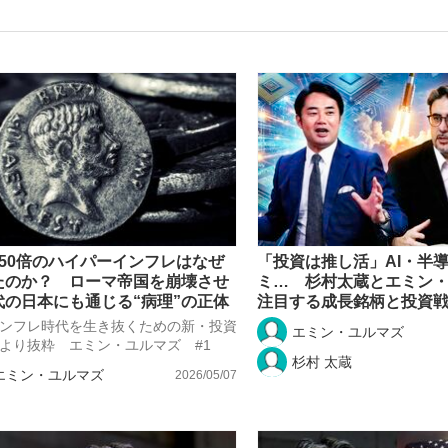
いまさら聞け
手が証言した“NPB聞...
「クマが悪者扱いされているの
150倍のハイパーインフレはなぜ
「投資は推し活」AI・半
たのか？ ローマ帝国を崩壊させ
ミ… 杉村太蔵とエミン
代の日本にも通じる“病理”の正体
注目する成長銘柄と投資
ンフレ時代を生き抜くための新・投資
エミン・ユルマズ
より抜粋 エミン・ユルマズ #1
杉村 太蔵
エミン・ユルマズ
2026/05/07
もっと見る
カー日本代表・森保一監督...