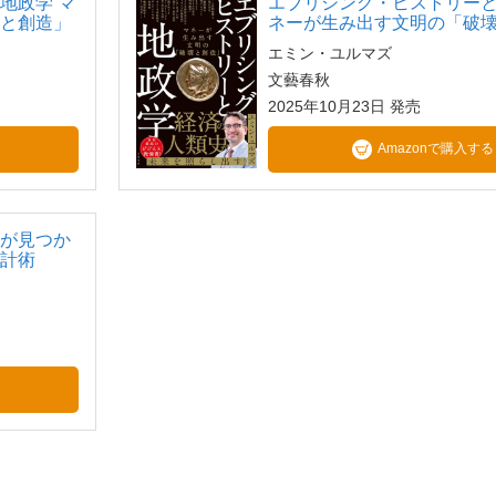
地政学 マ
エブリシング・ヒストリーと
壊と創造」
ネーが生み出す文明の「破
エミン・ユルマズ
文藝春秋
2025年10月23日 発売
Amazonで購入する
」が見つか
設計術