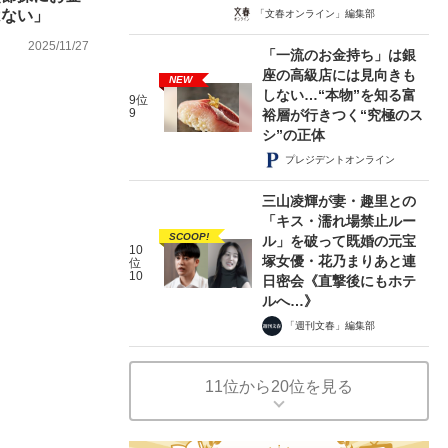
はない」
「文春オンライン」編集部
2025/11/27
「一流のお金持ち」は銀
座の高級店には見向きも
NEW
しない…“本物”を知る富
9位
9
裕層が行きつく“究極のス
シ”の正体
プレジデントオンライン
三山凌輝が妻・趣里との
「キス・濡れ場禁止ルー
SCOOP!
ル」を破って既婚の元宝
10
塚女優・花乃まりあと連
位
10
日密会《直撃後にもホテ
ルへ…》
「週刊文春」編集部
11位から20位を見る