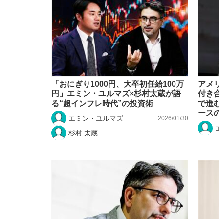
「おにぎり1000円、大卒初任給100万
アメ
円」エミン・ユルマズ×杉村太蔵が語
付き
る“超インフレ時代”の投資術
で進
ース
エミン・ユルマズ
2026/01/30
杉村 太蔵