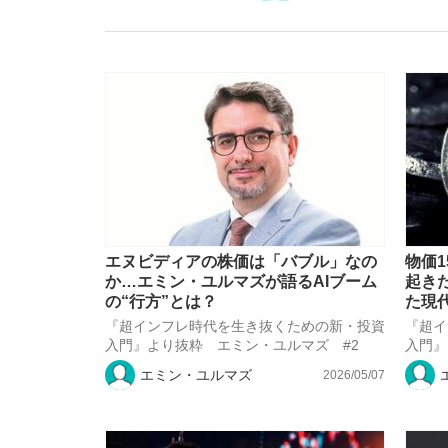
「敗因分析は一切聞かれなかった」侍ジャパン選
キングの誕生を、目撃せよ。
エヌビディアの株価は「バブル」なの
物価
か…エミン・ユルマズが語るAIブーム
起き
の“行方”とは？
た現
『超インフレ時代を生き抜くための新・投資
『超イ
the Style
入門』より抜粋 エミン・ユルマズ #2
入門』
エミン・ユルマズ
2026/05/07
「目標達成できなかったからと言って…」サッ