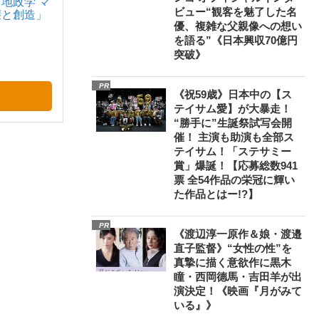
地政学 マ
ビュー“観客を魅了した名
壊と創造」
優、複雑な父親像への想い
を語る”《日本興収70億円
突破》
PR
《祝59歳》日本中の【ス
テイサム愛】が大暴走！
“勝手に”生誕祭試写会開
催！ 主演も助演も全部ス
テイサム！「ステサミー
賞」爆誕！【応募総数941
票 全54作品の栄冠に輝い
た作品とはー!?】
PR
《渡辺淳一原作＆娘・渡邉
直子監督》“女性の性”を
真摯に描く意欲作に黒木
瞳・西岡德馬・吉田羊が出
演決定！《映画『月がみて
いる』》