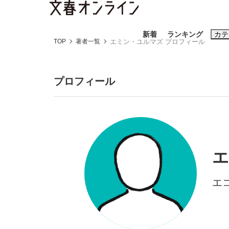
新着
ランキング
カテ
TOP
著者一覧
エミン・ユルマズ プロフィール
スクープ
ニュー
プロフィール
おすすめのキ
#藤田晋
#三
#玉木雄一郎
エ
エ
「90%は失敗する。でも…」本田圭佑が初め
終戦から81年