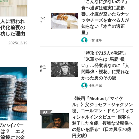
「こんなに少ないの？」
食べ過ぎは確実に悪影
響…小腹が空いたらナッ
7位
ツやチーズを食べる人が
国人に狙われ
7
知らない「本当の適正
近代化前夜の
量」
成功した理由
下村 健寿
2025/12/19
「特攻で715人が戦死」
「米軍からは“馬鹿”扱
い」…発案者なのに「人
8位
8
間爆弾・桜花」に乗れな
かった男のその後
神立 尚紀
《映画『Michael／マイケ
ル』》父ジョセフ・ジャクソン
役、コールマン・ドミンゴ オフ
PR
ィシャルインタビュー“観客を
魅了した名優、複雑な父親像へ
”のハイパー
の想いを語る”《日本興収70億
とは？ エミ
円突破》
無節操にお金