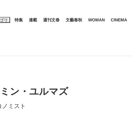
ゴリ
特集
連載
週刊文春
文藝春秋
WOMAN
CINEMA
キーワード入力
ス
エンタメ
ライフ
ビジネス
ーワードタグ一覧
山凌輝
#高市早苗
#後藤真希
#森岡毅
#城彰二
#内田有紀
観る将棋、読
#亀和田武
ミン・ユルマズ
コノミスト
て明かした日本代表監督に...
「最悪の空気のまま解散」W