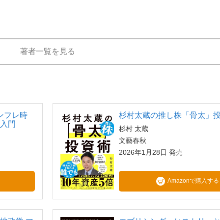
著者一覧を見る
ンフレ時
杉村太蔵の推し株「骨太」
資入門
杉村 太蔵
文藝春秋
2026年1月28日 発売
Amazonで購入する