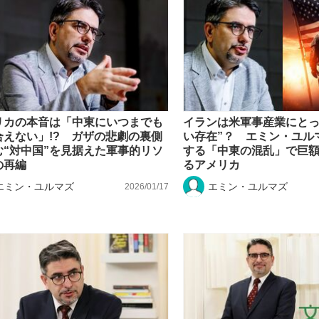
もっと見る
リカの本音は「中東にいつまでも
イランは米軍事産業にとっ
合えない」!? ガザの悲劇の裏側
い存在”？ エミン・ユル
む“対中国”を見据えた軍事的リソ
する「中東の混乱」で巨
の再編
るアメリカ
エミン・ユルマズ
エミン・ユルマズ
2026/01/17