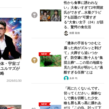
性から食事に誘われな
い」大食いすぎて2年間彼
氏ができず…水着グラビ
アも話題の“可愛すぎ
ない資産運用のすべて
る”大食い女子（24）が語
る、驚愕の食生活
徳重 龍徳
「遺体の手首をつかむと
が悲しい」『北の国から』倉本聰氏（91...
腐った肉がズルッと剥げ
て」火葬すら追いつか
NEW
ず、防空壕に数十人を“集
団土葬”…この世の地獄を
導体・宇宙ゴ
見た少年兵が明かした“過
・ユルマズが
酷すぎる任務”とは
戦略
永井 均
2026/01/30
「死にたくないんです。
切ってください」麻酔な
しで腕を切断した少女、
瞼も唇も真っ黒に腫れあ
NEW
がり「この仇、討って下