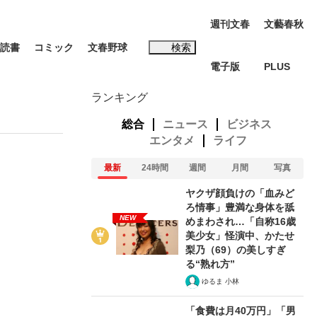
週刊文春
文藝春秋
読書
コミック
文春野球
検索
電子版
PLUS
インタビュー
読書
ランキング
総合
ニュース
ビジネス
エンタメ
ライフ
最新
24時間
週間
月間
写真
#松田聖子
ヤクザ顔負けの「血みど
む将棋
ろ情事」豊満な身体を舐
NEW
めまわされ…「自称16歳
美少女」怪演中、かたせ
梨乃（69）の美しすぎ
る“熟れ方”
BC日本代表“敗戦”の真実 選手が明かす...
ゆるま 小林
「食費は月40万円」「男