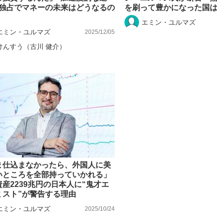
の独占でマネーの未来はどうなるの
を刷って豊かになった国
エミン・ユルマズ
エミン・ユルマズ
2025/12/05
けんすう（古川 健介）
ま仕込まなかったら、外国人に美
いところを全部持っていかれる」
産2239兆円の日本人に“鬼才エ
ミスト”が警告する理由
エミン・ユルマズ
2025/10/24