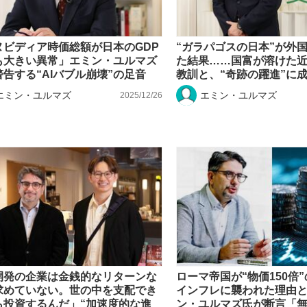
ヌビディア時価総額が日本のGDP
“ガラパゴスの日本”が外
も大きい異常」エミン・ユルマズ
た結果……国富が溶けた
告する“AIバブル崩壊”の足音
教訓と、“奇跡の躍進”に
エミン・ユルマズ
エミン・ユルマズ
2025/12/26
I開発の企業は金銭的なリターンな
ローマ帝国が“物価150倍
求めていない。世の中を支配でき
インフレに襲われた理由
ら投資するんだ」“加速度的な進
ン・ユルマズ氏が断言「