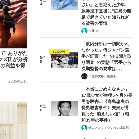
4位
4
さい」と息絶えた少年…
原爆投下直後に“広島の離
島で起きていた知られざ
る被害の実情
永井 均
「敗因分析は一切聞かれ
なかった」侍ジャパン選
SCOOP!
て“ありがた
手が証言した“NPB聞き取
5位
マズ氏が分析
5
り調査”の実態「選手から
額の利益を得
次期監督の要求は…」
「週刊文春」編集部
2026/01/16
「本当にごめんなさい」
17歳少女が生後5ヶ月の長
男を殺害…《高島忠夫の
6位
長男殺害事件》夫婦が背
6
負った“消えない傷”（昭
和39年の事件）
鉄人ノンフィクション編集部