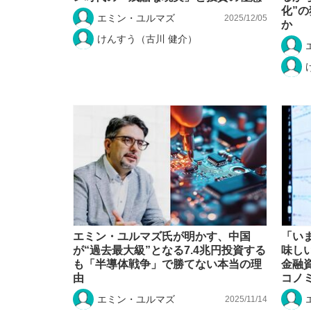
化”
エミン・ユルマズ
2025/12/05
か
けんすう（古川 健介）
エミン・ユルマズ氏が明かす、中国
「い
が“過去最大級”となる7.4兆円投資する
味し
も「半導体戦争」で勝てない本当の理
金融資
由
コノ
エミン・ユルマズ
2025/11/14