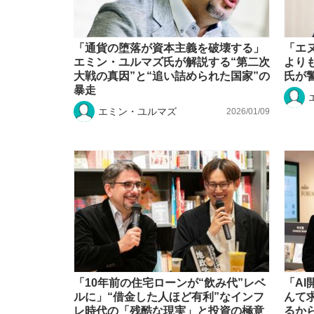
「通貨の堕落が資本主義を破壊する」
「エ
エミン・ユルマズ氏が解説する“第二次
より
大戦の真因”と“追い詰められた国家”の
氏が警
暴走
エミン・ユルマズ
2026/01/09
「10年前の住宅ローンが“飲み代”レベ
「A
ルに」“借金した人ほど有利”なインフ
んて
レ時代の「残酷な現実」と投資の極意
るか