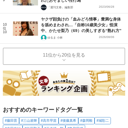
れたおぞましい性行為
2023/06/28
「週刊文春」編集部
ヤクザ顔負けの「血みどろ情事」豊満な身体
10
を舐めまわされ…「自称16歳美少女」怪演
位
中、かたせ梨乃（69）の美しすぎる“熟れ方”
10
2026/08/06
ゆるま 小林
11位から20位を見る
おすすめのキーワードタグ一覧
#藤田晋
#三山凌輝
#高市早苗
#後藤真希
#森岡毅
#城彰二