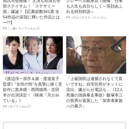
祭試写会開催！ 主演も助演も全
クレーベル銀座店で開催 仕事
部ステイサム！「ステサミー
も人生も自分らしく～笑顔あふ
賞」爆誕！【応募総数941票 全
れる特別対談～
54作品の栄冠に輝いた作品とは
PR（サムソナイト・ジャパン）
ー!?】
PR（（株）キノフィルムズ）
《渡辺淳一原作＆娘・渡邉直子
「上級国民は逮捕されなくて良
監督》“女性の性”を真摯に描く意
いですね」自宅住所がネットに
欲作に黒木瞳・西岡德馬・吉田
流出、嫌がらせ電話も…《12人
羊が出演決定！《映画『月がみ
死傷の池袋暴走事故》飯塚幸三
ている』》
の長男が直面した「加害者家族
への暴力」
PR（キノフィルムズ）