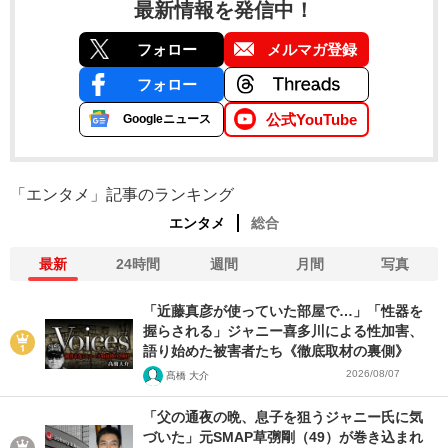
最新情報を発信中！
フォロー
メルマガ登録
フォロー
公式YouTube
Googleニュース
「エンタメ」記事のランキング
エンタメ
総合
最新
24時間
週間
月間
写真
「近藤真彦が使っていた部屋で…」「性器を
握らされる」ジャニー喜多川による性加害、
語り始めた被害者たち《徹底取材の裏側》
2026/08/07
髙橋 大介
「父の通夜の晩、息子を狙うジャニー氏に気
づいた」元SMAP草彅剛（49）が巻き込まれ