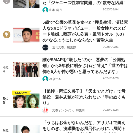
た「ジャニーズ性加害問題」の“数奇な因縁”
2023/08/04
山本 雲丹
5歳で“公園の草花を食べた”極貧生活、演技素
人なのにドラマデビュー、一般女性とのスピ
ード離婚…咽頭がん公表・風間トオル（63）
の“なるようにしかならない”苦労人生
2025/09/01
「週刊文春」編集部
誰がSMAPを“殺した”のか 悪夢の「公開処
刑」から8年後に明かされた“答え”「世の中は
4位
4
俺ら5人が仲が悪いと思ってるんだよな」
2024/04/20
みきーる
【追悼・岡江久美子】「天までとどけ」で母
SCOOP!
娘役 若林志穂が忘れられない「手のぬくも
5位
5
り」
2020/04/24
「文春オンライン」特集班
「うちはお金がないんだな」アサガオで飢え
をしのぎ、洗濯機をお風呂代わりに…風間ト
6位