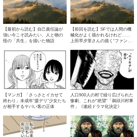
【最初から読む】自己責任論が
【前回を読む】SFでは人間の機
強い今こそ読みたい、人と物の
械化がよく描かれるけれど……
怪の「共生」を描いた物語
上田早夕里さんの描く“ファンタ
ジー”とは
【マンガ】「さっさとイカせて
人口900人の村で繰り広げられた
終わり」未成年”援デリ”少女たち
惨劇、これが“絶望”「鵜頭川村事
が相手するヤバい客の正体
件」《連続ドラマ化決定》