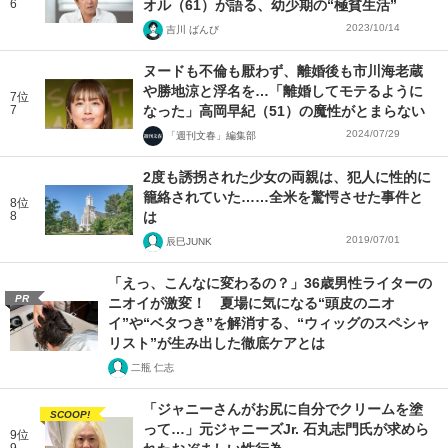
6
オル（61）が語る、幼少期の“極貧生活”
2023/10/14
吉川 ばんび
ヌードも不倫も厭わず、離婚後も市川海老蔵
や勝地涼と浮名を…「離婚してモテるように
7位
7
なった」高岡早紀（51）の魔性がとまらない
2024/07/29
「週刊文春」編集部
2度も誘拐された少女の両親は、犯人に性的に
籠絡されていた……全米を驚愕させた事件と
8位
8
は
2019/07/01
辰巳JUNK
「えっ、こんなに変わるの？」36歳男性ライターの
PR
ニオイが激変！ 夏場に気になる“頭皮のニオ
イ”や“ベタつき”を解消する、“ウィッグのスペシャ
リスト”が生み出した徹底ケアとは
二瓶 仁志
「ジャニーさんがお尻に自分でクリームを塗
SCOOP!
って…」元ジャニーズJr. 石丸志門氏が求めら
9位
9