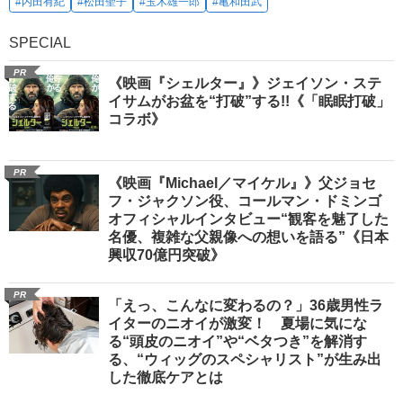
#内田有紀
#松田聖子
#玉木雄一郎
#亀和田武
SPECIAL
PR
《映画『シェルター』》ジェイソン・ステ
イサムがお盆を“打破”する!!《「眠眠打破」
コラボ》
PR
《映画『Michael／マイケル』》父ジョセ
フ・ジャクソン役、コールマン・ドミンゴ
オフィシャルインタビュー“観客を魅了した
名優、複雑な父親像への想いを語る”《日本
興収70億円突破》
PR
「えっ、こんなに変わるの？」36歳男性ラ
イターのニオイが激変！ 夏場に気にな
る“頭皮のニオイ”や“ベタつき”を解消す
る、“ウィッグのスペシャリスト”が生み出
した徹底ケアとは