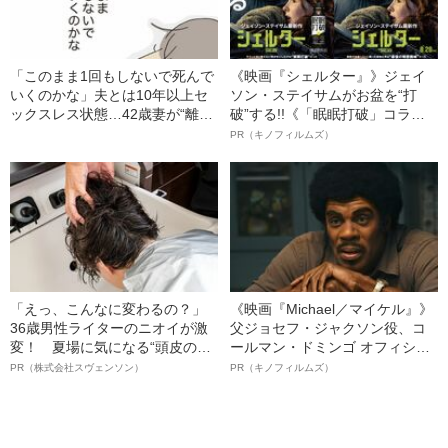
「このまま1回もしないで死んで
《映画『シェルター』》ジェイ
いくのかな」夫とは10年以上セ
ソン・ステイサムがお盆を“打
ックスレス状態…42歳妻が“離
破”する!!《「眠眠打破」コラ
婚”を決断できないワケ――2022
ボ》
PR（キノフィルムズ）
年BEST5
「えっ、こんなに変わるの？」
《映画『Michael／マイケル』》
36歳男性ライターのニオイが激
父ジョセフ・ジャクソン役、コ
変！ 夏場に気になる“頭皮のニ
ールマン・ドミンゴ オフィシャ
オイ”や“ベタつき”を解消す
ルインタビュー“観客を魅了した
PR（株式会社スヴェンソン）
PR（キノフィルムズ）
る、“ウィッグのスペシャリス
名優、複雑な父親像への想いを
ト”が生み出した徹底ケアとは
語る”《日本興収70億円突破》