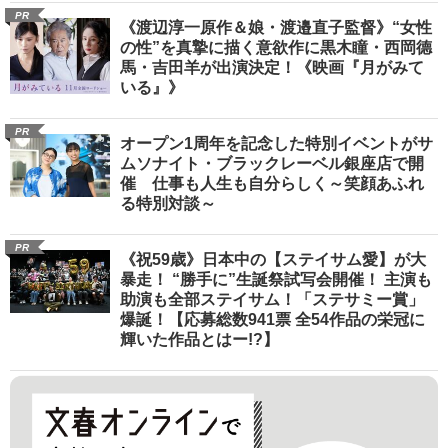
PR
《渡辺淳一原作＆娘・渡邉直子監督》“女性
の性”を真摯に描く意欲作に黒木瞳・西岡德
馬・吉田羊が出演決定！《映画『月がみて
いる』》
PR
オープン1周年を記念した特別イベントがサ
ムソナイト・ブラックレーベル銀座店で開
催 仕事も人生も自分らしく～笑顔あふれ
る特別対談～
PR
《祝59歳》日本中の【ステイサム愛】が大
暴走！ “勝手に”生誕祭試写会開催！ 主演も
助演も全部ステイサム！「ステサミー賞」
爆誕！【応募総数941票 全54作品の栄冠に
輝いた作品とはー!?】