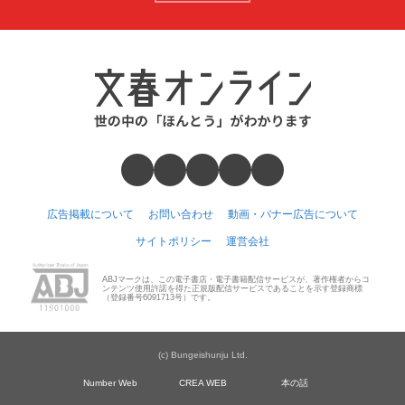
広告掲載について
お問い合わせ
動画・バナー広告について
サイトポリシー
運営会社
ABJマークは、この電子書店・電子書籍配信サービスが、著作権者からコ
ンテンツ使用許諾を得た正規版配信サービスであることを示す登録商標
（登録番号6091713号）です。
(c) Bungeishunju Ltd.
Number Web
CREA WEB
本の話