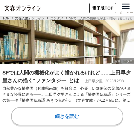
電子版TOP
メニュー
TOP
文春読書オンライン
エンタメ
SFでは人間の機械化がよく描かれるけれど
SFでは人間の機械化がよく描かれるけれど……上田早夕
里さんの描く“ファンタジー”とは
上田早夕里
2023/12/08
自然豊かな播磨国（兵庫県南部）を舞台に、心優しい陰陽師の兄弟がさま
ざまな怪異に迫る――。上田早夕里さんによる「播磨国妖綺譚」シリーズ
の第一作『播磨国妖綺譚 あきつ鬼の記』（文春文庫）が12月6日に、第二
作『播磨国妖…
続きを読む