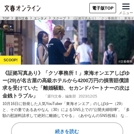
電子版TOP
メニュー
TOP
週刊文春
エンタメ
スクープ
《証拠写真あり》「クソ事務所！」東海オ
《証拠写真あり》「クソ事務所！」東海オンエアしばゆ
ー(29)が名古屋の高級ホテルから4200万円の損害賠償請
求を受けていた「離婚騒動、セカンドパートナーの次は
金銭トラブル」
「週刊文春」編集部
2023/12/25
10月16日に勃発した人気YouTuber「東海オンエア」のしばゆー（29）
と、その妻であるあやなん（30）によるSNS上での“公開夫婦喧嘩”。「多
額の慰謝料請求して絶対に離婚してやる」（あやなんのSNS投稿） な…
続きを読む