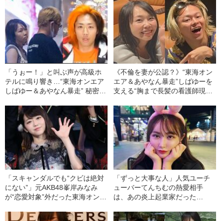
「うぉー！」と叫ぶ声が高級ホ
《不倫を妻が公認？》“東海オン
テルに鳴り響き…“東海オンエア
エア＆あやなん暴走”しばゆーを
しばゆー＆あやなん暴走” 秘密の
支える“胸まで長髪の看護師現地
手打ち会合で騒音トラブル！
妻”の正体「あやなんは首タトゥ
「警察沙汰になってもおかしく
ーのホスト風男と…」
なかった」
「スキャンダルでも“クビは絶対
「ずっと大事な人」人気ユーチ
にない”」元AKB48峯岸みなみ
ューバーてんちむの熱愛相手
が“恋愛対象”外だった東海オンエ
は、あの炎上起業家だった
アてつやと結婚するまで
――2023年上半期BEST5