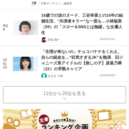
「文春オンライン」編集部
16歳での涙のヌード、三谷幸喜との16年の結
婚生活、“共演者キラー”な一面も…小林聡美
9位
（59）の「スロー＆SNSとは無縁」な女優人
9
生
2024/12/15
岩佐 陽一
「生理が来ないの」チョコバナナをくわえ、
自らの経血を…“狂気すぎるJK”を熱演、旧ジ
10
ャニーズ系アイドルの【推しの子】原菜乃華
位
10
（22）の早熟キャリア
2026/08/05
ゆるま 小林
11位から20位を見る