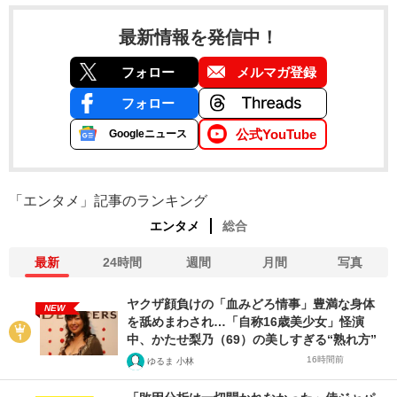
最新情報を発信中！
フォロー
メルマガ登録
フォロー
公式YouTube
Googleニュース
「エンタメ」記事のランキング
エンタメ
総合
最新
24時間
週間
月間
写真
ヤクザ顔負けの「血みどろ情事」豊満な身体
NEW
を舐めまわされ…「自称16歳美少女」怪演
中、かたせ梨乃（69）の美しすぎる“熟れ方”
16時間前
ゆるま 小林