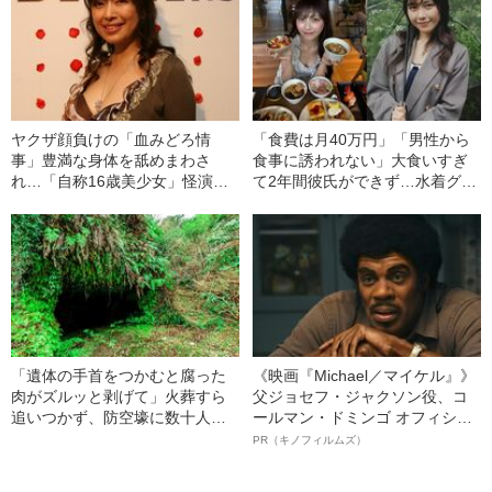
ヤクザ顔負けの「血みどろ情
「食費は月40万円」「男性から
事」豊満な身体を舐めまわさ
食事に誘われない」大食いすぎ
れ…「自称16歳美少女」怪演
て2年間彼氏ができず…水着グラ
中、かたせ梨乃（69）の美しす
ビアも話題の“可愛すぎる”大食い
ぎる“熟れ方”
女子（24）が語る、驚愕の食生
活
「遺体の手首をつかむと腐った
《映画『Michael／マイケル』》
肉がズルッと剥げて」火葬すら
父ジョセフ・ジャクソン役、コ
追いつかず、防空壕に数十人
ールマン・ドミンゴ オフィシャ
を“集団土葬”…この世の地獄を見
ルインタビュー“観客を魅了した
PR（キノフィルムズ）
た少年兵が明かした“過酷すぎる
名優、複雑な父親像への想いを
任務”とは
語る”《日本興収70億円突破》