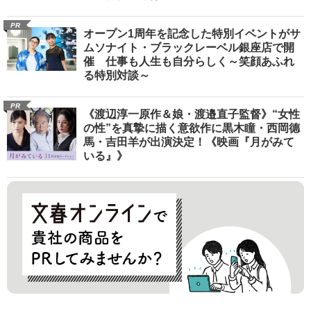
PR
オープン1周年を記念した特別イベントがサ
ムソナイト・ブラックレーベル銀座店で開
催 仕事も人生も自分らしく～笑顔あふれ
る特別対談～
PR
《渡辺淳一原作＆娘・渡邉直子監督》“女性
の性”を真摯に描く意欲作に黒木瞳・西岡德
馬・吉田羊が出演決定！《映画『月がみて
いる』》