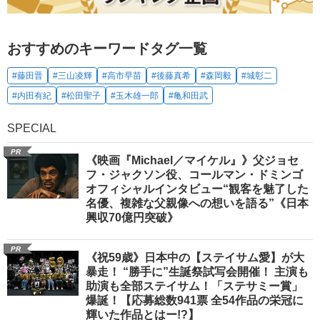
おすすめのキーワードタグ一覧
#藤田晋
#三山凌輝
#高市早苗
#後藤真希
#森岡毅
#城彰二
#内田有紀
#松田聖子
#玉木雄一郎
#亀和田武
SPECIAL
PR
《映画『Michael／マイケル』》父ジョセ
フ・ジャクソン役、コールマン・ドミンゴ
オフィシャルインタビュー“観客を魅了した
名優、複雑な父親像への想いを語る”《日本
興収70億円突破》
PR
《祝59歳》日本中の【ステイサム愛】が大
暴走！ “勝手に”生誕祭試写会開催！ 主演も
助演も全部ステイサム！「ステサミー賞」
爆誕！【応募総数941票 全54作品の栄冠に
輝いた作品とはー!?】