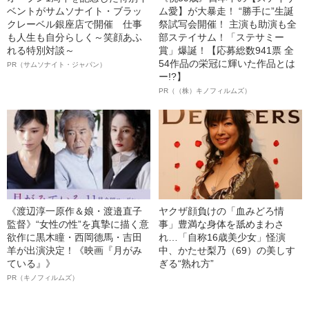
ベントがサムソナイト・ブラッ
ム愛】が大暴走！ “勝手に”生誕
クレーベル銀座店で開催 仕事
祭試写会開催！ 主演も助演も全
も人生も自分らしく～笑顔あふ
部ステイサム！「ステサミー
れる特別対談～
賞」爆誕！【応募総数941票 全
54作品の栄冠に輝いた作品とは
PR（サムソナイト・ジャパン）
ー!?】
PR（（株）キノフィルムズ）
《渡辺淳一原作＆娘・渡邉直子
ヤクザ顔負けの「血みどろ情
監督》“女性の性”を真摯に描く意
事」豊満な身体を舐めまわさ
欲作に黒木瞳・西岡德馬・吉田
れ…「自称16歳美少女」怪演
羊が出演決定！《映画『月がみ
中、かたせ梨乃（69）の美しす
ている』》
ぎる“熟れ方”
PR（キノフィルムズ）