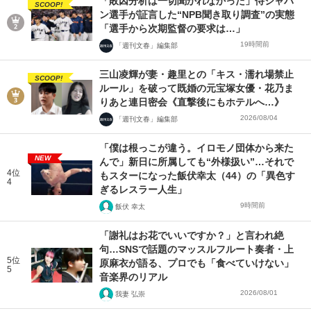
「敗因分析は一切聞かれなかった」侍ジャパ
SCOOP!
ン選手が証言した“NPB聞き取り調査”の実態
「選手から次期監督の要求は…」
19時間前
「週刊文春」編集部
三山凌輝が妻・趣里との「キス・濡れ場禁止
SCOOP!
ルール」を破って既婚の元宝塚女優・花乃ま
りあと連日密会《直撃後にもホテルへ…》
2026/08/04
「週刊文春」編集部
「僕は根っこが違う。イロモノ団体から来た
NEW
んで」新日に所属しても“外様扱い”…それで
4位
もスターになった飯伏幸太（44）の「異色す
4
ぎるレスラー人生」
9時間前
飯伏 幸太
「謝礼はお花でいいですか？」と言われ絶
句…SNSで話題のマッスルフルート奏者・上
5位
原麻衣が語る、プロでも「食べていけない」
5
音楽界のリアル
2026/08/01
我妻 弘崇