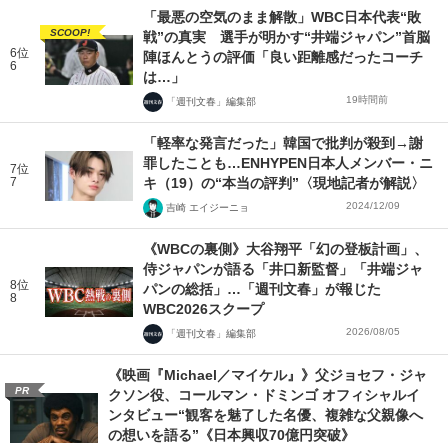
「最悪の空気のまま解散」WBC日本代表“敗
SCOOP!
戦”の真実 選手が明かす“井端ジャパン”首脳
6位
陣ほんとうの評価「良い距離感だったコーチ
6
は…」
19時間前
「週刊文春」編集部
「軽率な発言だった」韓国で批判が殺到→謝
罪したことも…ENHYPEN日本人メンバー・ニ
7位
7
キ（19）の“本当の評判”〈現地記者が解説〉
2024/12/09
吉崎 エイジーニョ
《WBCの裏側》大谷翔平「幻の登板計画」、
侍ジャパンが語る「井口新監督」「井端ジャ
8位
パンの総括」…「週刊文春」が報じた
8
WBC2026スクープ
2026/08/05
「週刊文春」編集部
《映画『Michael／マイケル』》父ジョセフ・ジャ
PR
クソン役、コールマン・ドミンゴ オフィシャルイ
ンタビュー“観客を魅了した名優、複雑な父親像へ
の想いを語る”《日本興収70億円突破》