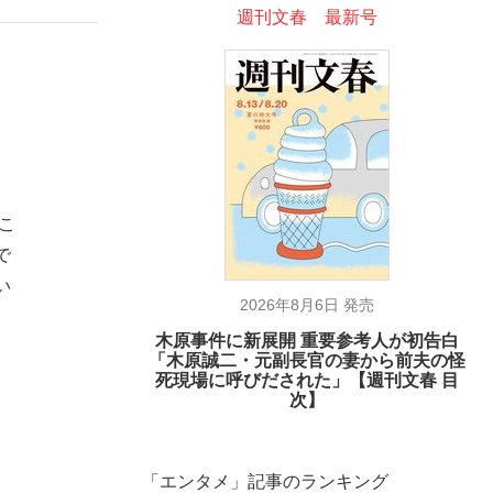
週刊文春 最新号
こ
で
い
2026年8月6日 発売
木原事件に新展開 重要参考人が初告白
「木原誠二・元副長官の妻から前夫の怪
死現場に呼びだされた」【週刊文春 目
次】
「エンタメ」記事のランキング