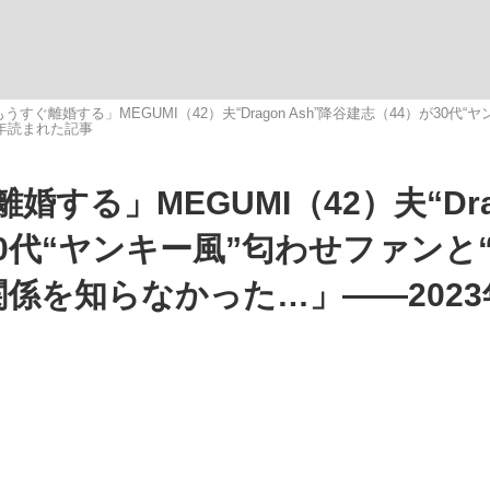
すぐ離婚する」MEGUMI（42）夫“Dragon Ash”降谷建志（44）が30
3年読まれた記事
する」MEGUMI（42）夫“Dra
手が証言した“NPB聞...
「クマが悪者扱いされているの
キングの誕生
30代“ヤンキー風”匂わせファンと
け関係を知らなかった…」――202
もっと見る
カー日本代表・森保一監督...