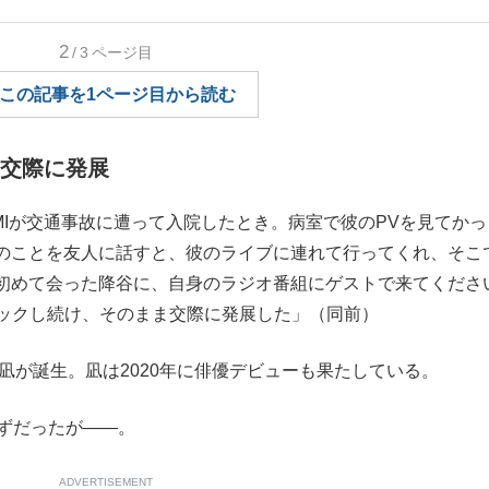
もっと見る
2
/3
ページ目
この記事を1ページ目から読む
け交際に発展
UMIが交通事故に遭って入院したとき。病室で彼のPVを見てかっ
のことを友人に話すと、彼のライブに連れて行ってくれ、そこ
初めて会った降谷に、自身のラジオ番組にゲストで来てくださ
タックし続け、そのまま交際に発展した」（同前）
凪が誕生。凪は2020年に俳優デビューも果たしている。
ずだったが――。
ADVERTISEMENT