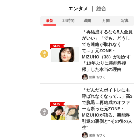
エンタメ
総合
最新
24時間
週間
月間
写真
「再結成するなら5人全員
がいい」「でも、どうし
ても連絡が取れなく
NEW
て…」元ZONE・
MIZUHO（38）が明かす
「19年ぶりに芸能界復
」
帰」した本当の理由
佐藤 ちひろ
「だんだんボイトレにも
呼ばれなくなって…」高3
で脱退→再結成のオファ
NEW
ーも断った元ZONE・
MIZUHOが語る、芸能界
引退の裏側と“その後の人
生”
佐藤 ちひろ