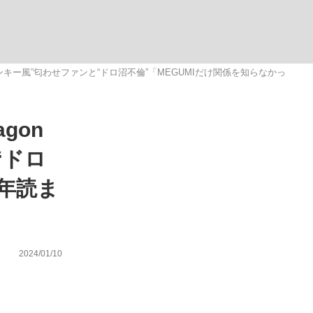
代“ヤンキー風”匂わせファンと“ドロ沼不倫”「MEGUMIだけ関係を知らなかっ
gon
が悲しい」『北の国から』倉本聰氏（91...
を、目撃せよ。
“ドロ
3年読ま
2024/01/10