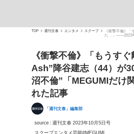
観る将棋、読む将棋
TOP
週刊文春
エンタメ
スクープ
《衝撃不倫》「もう
た…」――202
《衝撃不倫》「もうすぐ離婚
「敗因分析は一切聞かれなかった」侍ジャパン選
Ash”降谷建志（44）が
沼不倫”「MEGUMIだ
れた記事
いまさら聞けない資産運用のすべて
「週刊文春」編集部
source :
週刊文春 2023年10月5日号
「目標達成できなかったからと言って…」サッ
スクープ
エンタメ
芸能
#MEGUMI