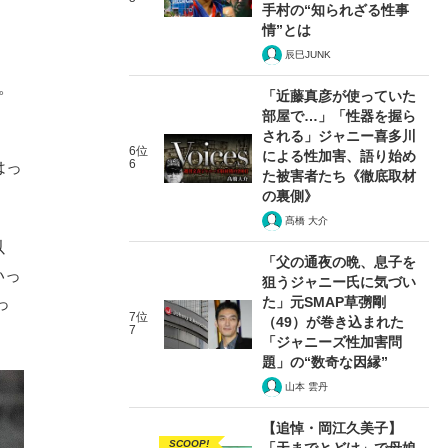
手村の“知られざる性事
情”とは
辰巳JUNK
。
「近藤真彦が使っていた
部屋で…」「性器を握ら
される」ジャニー喜多川
6位
による性加害、語り始め
6
はっ
た被害者たち《徹底取材
の裏側》
髙橋 大介
以
「父の通夜の晩、息子を
いっ
狙うジャニー氏に気づい
た」元SMAP草彅剛
っ
7位
（49）が巻き込まれた
7
「ジャニーズ性加害問
題」の“数奇な因縁”
山本 雲丹
【追悼・岡江久美子】
SCOOP!
「天までとどけ」で母娘