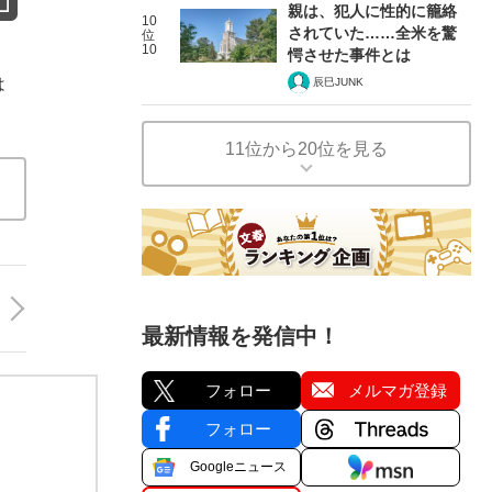
親は、犯人に性的に籠絡
10
されていた……全米を驚
位
10
愕させた事件とは
は
辰巳JUNK
11位から20位を見る
最新情報を発信中！
フォロー
メルマガ登録
フォロー
Googleニュース