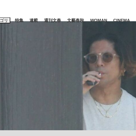
ゴリ
特集
連載
週刊文春
文藝春秋
WOMAN
CINEMA
キーワード入力
ス
エンタメ
ライフ
ビジネス
ーワードタグ一覧
山凌輝
#高市早苗
#後藤真希
#森岡毅
#城彰二
#内田有紀
#亀和田武
て明かした日本代表監督に...
「最悪の空気のまま解散」W
私のあのとき