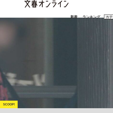
新着
ランキング
カテ
スクープ
ニュー
おすすめのキ
#藤田晋
#三
#玉木雄一郎
「90%は失敗する。でも…」本田圭佑が初め
終戦から81年