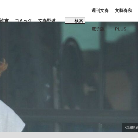
週刊文春
文藝春秋
読書
コミック
文春野球
検索
電子版
PLUS
インタビュー
読書
#松田聖子
BC日本代表“敗戦”の真実 選手が明かす...
、私のいま