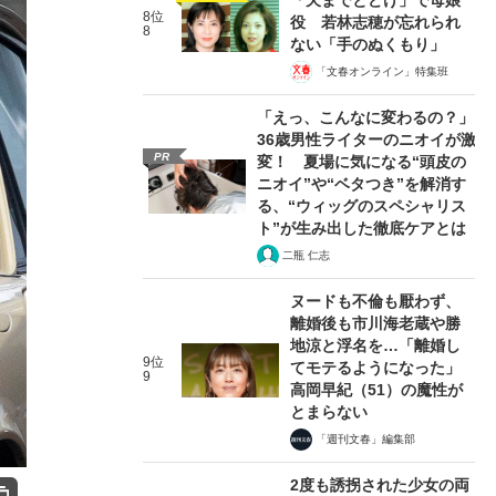
8位
役 若林志穂が忘れられ
8
ない「手のぬくもり」
「文春オンライン」特集班
「えっ、こんなに変わるの？」
36歳男性ライターのニオイが激
PR
変！ 夏場に気になる“頭皮の
ニオイ”や“ベタつき”を解消す
る、“ウィッグのスペシャリス
ト”が生み出した徹底ケアとは
二瓶 仁志
ヌードも不倫も厭わず、
離婚後も市川海老蔵や勝
地涼と浮名を…「離婚し
9位
てモテるようになった」
9
高岡早紀（51）の魔性が
とまらない
「週刊文春」編集部
2度も誘拐された少女の両