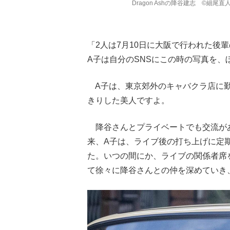
Dragon Ashの降谷建志 ©細尾
「2人は7月10日に大阪で行われた後
A子は自分のSNSにこの時の写真を、
A子は、東京郊外のキャバクラ店に勤
きりした美人ですよ。
降谷さんとプライベートでも交流があ
来、A子は、ライブ後の打ち上げに定
た。いつの間にか、ライブの関係者席
て徐々に降谷さんとの仲を深めていき