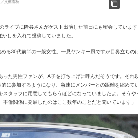
直人／文藝春秋
輩のライブに降谷さんがゲスト出演した前日にも密会しています
ぼかしを入れて投稿していました。
める30代前半の一般女性。一見ヤンキー風ですが目鼻立ちの
った男性ファンが、A子を打ち上げに呼んだそうです。それ
期的に参加するようになり、急速にメンバーとの距離を縮めて
をスタッフに用意してもらうほどになっていましたよ。そうや
、不倫関係に発展したのはここ数年のことだと聞いています」