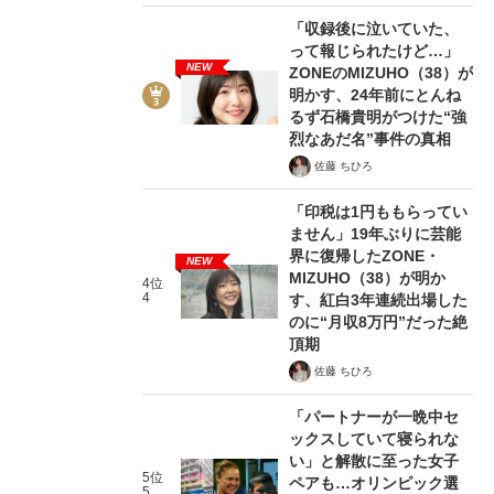
「収録後に泣いていた、
って報じられたけど…」
NEW
ZONEのMIZUHO（38）が
明かす、24年前にとんね
るず石橋貴明がつけた“強
烈なあだ名”事件の真相
佐藤 ちひろ
「印税は1円ももらってい
ません」19年ぶりに芸能
界に復帰したZONE・
NEW
MIZUHO（38）が明か
4位
4
す、紅白3年連続出場した
のに“月収8万円”だった絶
頂期
佐藤 ちひろ
「パートナーが一晩中セ
ックスしていて寝られな
い」と解散に至った女子
5位
ペアも…オリンピック選
5