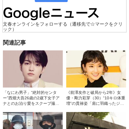
文春オンラインをフォローする
（遷移先で☆マークをクリ
ック）
関連記事
「なにわ男子」“絶対的センタ
《前澤友作と破局から2年》女
ー”西畑大吾26歳の2歳下女子ア
優・剛力彩芽（30）“10キロ体重
ナとのお泊り愛をスクープ撮
増”の貫禄姿「肩に羽織ったジャ
《ジャニーズ事務所が認め
ケットをなびかせて…」
た！》