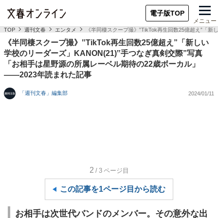
電子版TOP
メニュー
TOP
週刊文春
エンタメ
《半同棲スクープ撮》‟TikTok再生回数25億超え”「
《半同棲スクープ撮》‟TikTok再生回数25億超え”「新しい
学校のリーダーズ」KANON(21)‟手つなぎ真剣交際”写真
「お相手は星野源の所属レーベル期待の22歳ボーカル」
――2023年読まれた記事
「週刊文春」編集部
2024/01/11
2
/3
ページ目
この記事を1ページ目から読む
お相手は次世代バンドのメンバー。その意外な出