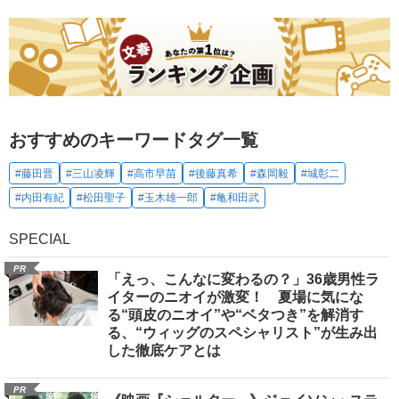
おすすめのキーワードタグ一覧
#藤田晋
#三山凌輝
#高市早苗
#後藤真希
#森岡毅
#城彰二
#内田有紀
#松田聖子
#玉木雄一郎
#亀和田武
SPECIAL
PR
「えっ、こんなに変わるの？」36歳男性ラ
イターのニオイが激変！ 夏場に気にな
る“頭皮のニオイ”や“ベタつき”を解消す
る、“ウィッグのスペシャリスト”が生み出
した徹底ケアとは
PR