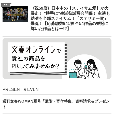
PR
《祝59歳》日本中の【ステイサム愛】が大
暴走！ “勝手に”生誕祭試写会開催！ 主演も
助演も全部ステイサム！「ステサミー賞」
爆誕！【応募総数941票 全54作品の栄冠に
輝いた作品とはー!?】
PRESENT & EVENT
週刊文春WOMAN夏号「遺贈・寄付特集」資料請求＆プレゼン
ト