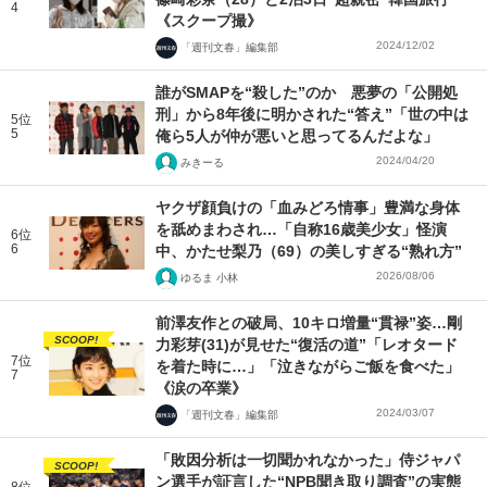
4
《スクープ撮》
2024/12/02
「週刊文春」編集部
誰がSMAPを“殺した”のか 悪夢の「公開処
刑」から8年後に明かされた“答え”「世の中は
5位
5
俺ら5人が仲が悪いと思ってるんだよな」
2024/04/20
みきーる
ヤクザ顔負けの「血みどろ情事」豊満な身体
を舐めまわされ…「自称16歳美少女」怪演
6位
6
中、かたせ梨乃（69）の美しすぎる“熟れ方”
2026/08/06
ゆるま 小林
前澤友作との破局、10キロ増量“貫禄”姿…剛
SCOOP!
力彩芽(31)が見せた“復活の道”「レオタード
7位
を着た時に…」「泣きながらご飯を食べた」
7
《涙の卒業》
2024/03/07
「週刊文春」編集部
「敗因分析は一切聞かれなかった」侍ジャパ
SCOOP!
ン選手が証言した“NPB聞き取り調査”の実態