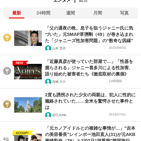
エンタメ
総合
最新
24時間
週間
月間
写真
「父の通夜の晩、息子を狙うジャニー氏に気
づいた」元SMAP草彅剛（49）が巻き込まれ
た「ジャニーズ性加害問題」の“数奇な因縁”
2023/08/04
山本 雲丹
「近藤真彦が使っていた部屋で…」「性器を
NEW
握らされる」ジャニー喜多川による性加害、
語り始めた被害者たち《徹底取材の裏側》
14時間前
髙橋 大介
2度も誘拐された少女の両親は、犯人に性的に
籠絡されていた……全米を驚愕させた事件と
は
2019/07/01
辰巳JUNK
「元カノアイドルとの複雑な事情が…」“吉本
SCOOP!
の美容番長”レインボー池田直人(31)が元AKB
4位
篠崎彩奈（28）と2泊3日“超親密”韓国旅行