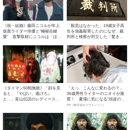
《祝・結婚》藤田ニコルが年上
「殺意はなかった」19歳女子高
仮面ライダー俳優と“極秘合鍵
生を強姦殺害したのになぜ…裁
愛” 直撃取材にニコルは「ほん
判所と検察が対立した「驚きの
とはいろいろ言いたい」【初・
判決」（昭和42年の事件）
熱愛スクープ】
《タイマン50戦無敗》「顔を見
「えっ、こんなに変わるの？」
ると、『やばい。逃げろ』
36歳男性ライターのニオイが激
と…」富山伝説のレディース初
変！ 夏場に気になる“頭皮のニ
代総長（36）が語る、ギャルサ
オイ”や“ベタつき”を解消す
PR（株式会社スヴェンソン）
ー制圧と朝までのバイク暴走
る、“ウィッグのスペシャリス
ト”が生み出した徹底ケアとは