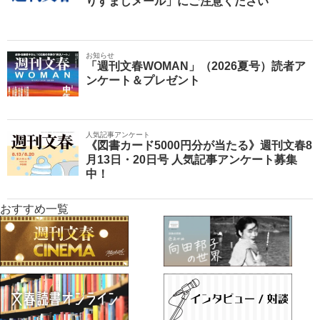
りすましメール」にご注意ください
お知らせ
「週刊文春WOMAN」（2026夏号）読者ア
ンケート＆プレゼント
人気記事アンケート
《図書カード5000円分が当たる》週刊文春8
月13日・20日号 人気記事アンケート募集
中！
おすすめ一覧