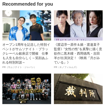
Recommended for you
オープン1周年を記念した特別イ
《渡辺淳一原作＆娘・渡邉直子
ベントがサムソナイト・ブラッ
監督》“女性の性”を真摯に描く意
クレーベル銀座店で開催 仕事
欲作に黒木瞳・西岡德馬・吉田
も人生も自分らしく～笑顔あふ
羊が出演決定！《映画『月がみ
れる特別対談～
ている』》
PR（サムソナイト・ジャパン）
PR（キノフィルムズ）