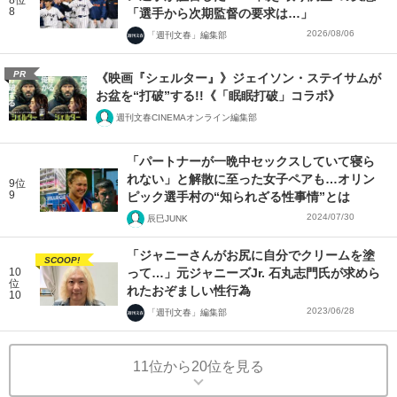
8位
8
「選手から次期監督の要求は…」
2026/08/06
「週刊文春」編集部
PR
《映画『シェルター』》ジェイソン・ステイサムが
お盆を“打破”する!!《「眠眠打破」コラボ》
週刊文春CINEMAオンライン編集部
「パートナーが一晩中セックスしていて寝ら
れない」と解散に至った女子ペアも…オリン
9位
9
ピック選手村の“知られざる性事情”とは
2024/07/30
辰巳JUNK
「ジャニーさんがお尻に自分でクリームを塗
SCOOP!
10
って…」元ジャニーズJr. 石丸志門氏が求めら
位
れたおぞましい性行為
10
2023/06/28
「週刊文春」編集部
11位から20位を見る