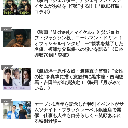
《映画『シェルター』》ジェイソン・ステ
イサムがお盆を“打破”する!!《「眠眠打破」
コラボ》
PR
《映画『Michael／マイケル』》父ジョセ
フ・ジャクソン役、コールマン・ドミンゴ
オフィシャルインタビュー“観客を魅了した
名優、複雑な父親像への想いを語る”《日本
興収70億円突破》
PR
《渡辺淳一原作＆娘・渡邉直子監督》“女性
の性”を真摯に描く意欲作に黒木瞳・西岡德
馬・吉田羊が出演決定！《映画『月がみて
いる』》
PR
オープン1周年を記念した特別イベントがサ
ムソナイト・ブラックレーベル銀座店で開
催 仕事も人生も自分らしく～笑顔あふれ
る特別対談～