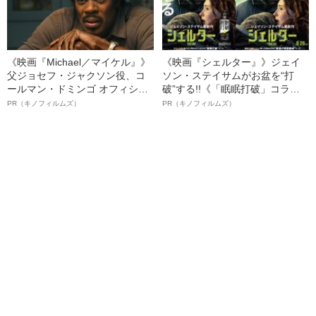
《映画『Michael／マイケル』》
《映画『シェルター』》ジェイ
父ジョセフ・ジャクソン役、コ
ソン・ステイサムがお盆を“打
ールマン・ドミンゴ オフィシャ
破”する!!《「眠眠打破」コラ
ルインタビュー“観客を魅了した
ボ》
PR（キノフィルムズ）
PR（キノフィルムズ）
名優、複雑な父親像への想いを
語る”《日本興収70億円突破》