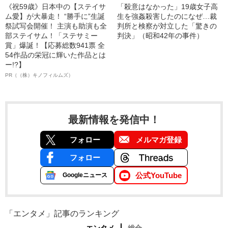
《祝59歳》日本中の【ステイサ
「殺意はなかった」19歳女子高
ム愛】が大暴走！ “勝手に”生誕
生を強姦殺害したのになぜ…裁
祭試写会開催！ 主演も助演も全
判所と検察が対立した「驚きの
部ステイサム！「ステサミー
判決」（昭和42年の事件）
賞」爆誕！【応募総数941票 全
54作品の栄冠に輝いた作品とは
ー!?】
PR（（株）キノフィルムズ）
最新情報を発信中！
フォロー
メルマガ登録
フォロー
公式YouTube
Googleニュース
「エンタメ」記事のランキング