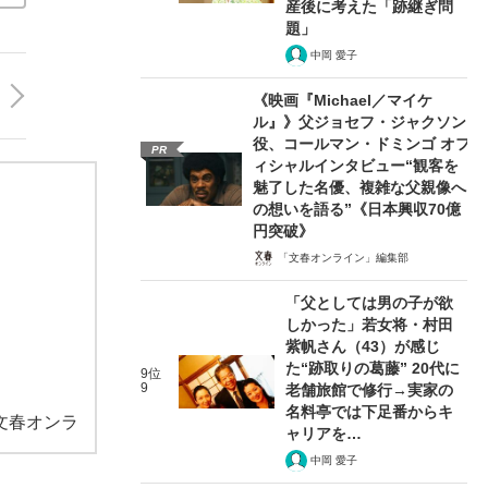
産後に考えた「跡継ぎ問
題」
中岡 愛子
《映画『Michael／マイケ
ル』》父ジョセフ・ジャクソン
役、コールマン・ドミンゴ オフ
PR
ィシャルインタビュー“観客を
魅了した名優、複雑な父親像へ
の想いを語る”《日本興収70億
円突破》
「文春オンライン」編集部
「父としては男の子が欲
しかった」若女将・村田
紫帆さん（43）が感じ
た“跡取りの葛藤” 20代に
9位
9
老舗旅館で修行→実家の
名料亭では下足番からキ
文春オンラ
ャリアを…
中岡 愛子