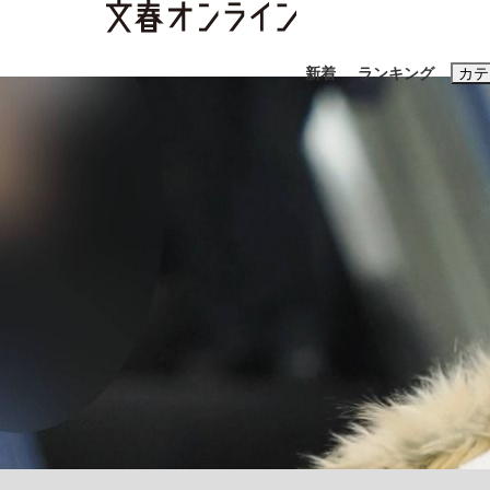
新着
ランキング
カテ
スクープ
ニュー
おすすめのキ
#藤田晋
#三
#玉木雄一郎
「90%は失敗する。でも…」本田圭佑が初め
終戦から81年