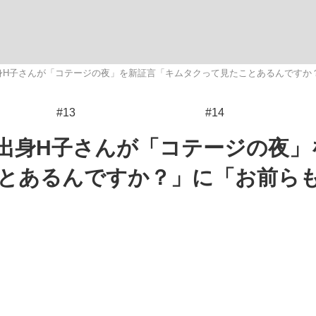
いまさら聞け
身H子さんが「コテージの夜」を新証言「キムタクって見たことあるんですか
#13
#14
手が証言した“NPB聞...
「クマが悪者扱いされているの
縄出身H子さんが「コテージの夜」
とあるんですか？」に「お前ら
もっと見る
カー日本代表・森保一監督...