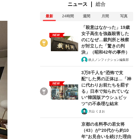
ニュース
総合
最新
24時間
週間
月間
写真
「殺意はなかった」19歳
女子高生を強姦殺害した
NEW
のになぜ…裁判所と検察
が対立した「驚きの判
決」（昭和42年の事件）
鉄人ノンフィクション編集部
3万8千人を“恐怖で支
配”した男の正体は…「神
NEW
に代わりお前たちを罰す
る」日本で知られていな
い“韓国版アウシュビッ
ツ”の不条理な結末
大山 くまお
京都の名料亭の若女将
（43）が“20代から約10
年”お見合いを続けた理由