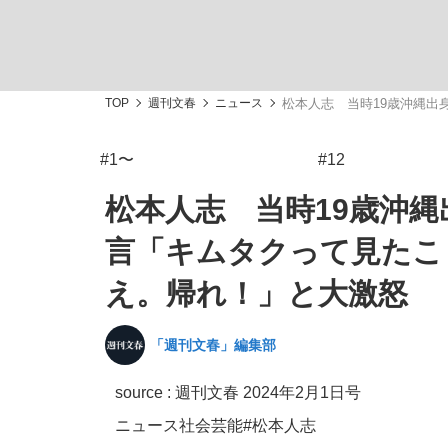
TOP
週刊文春
ニュース
松本人志 当時19歳沖縄出
#1〜
#12
「敗因分析は一切聞かれなかった」侍ジャパン選
キングの誕生を、目撃せよ。
松本人志 当時19歳沖
言「キムタクって見たこ
え。帰れ！」と大激怒
the Style
「週刊文春」編集部
source :
週刊文春 2024年2月1日号
「目標達成できなかったからと言って…」サッ
ニュース
社会
芸能
#松本人志