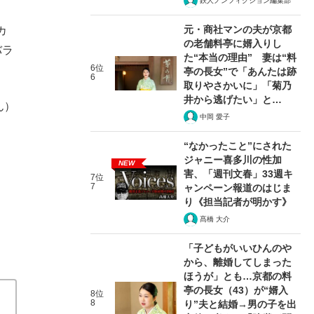
鉄人ノンフィクション編集部
元・商社マンの夫が京都
カ
の老舗料亭に婿入りし
バラ
た“本当の理由” 妻は“料
6位
亭の長女”で「あんたは跡
6
取りやさかいに」「菊乃
井から逃げたい」と…
ん）
中岡 愛子
“なかったこと”にされた
ジャニー喜多川の性加
NEW
害、「週刊文春」33週キ
7位
7
ャンペーン報道のはじま
り《担当記者が明かす》
髙橋 大介
「子どもがいいひんのや
から、離婚してしまった
ほうが」とも…京都の料
亭の長女（43）が“婿入
8位
8
り”夫と結婚→男の子を出