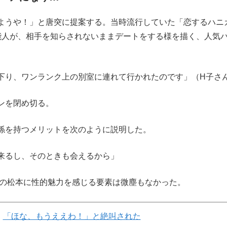
ようや！」と唐突に提案する。当時流行していた「恋するハニ
芸能人が、相手を知らされないままデートをする様を描く、人気
下り、ワンランク上の別室に連れて行かれたのです」（H子さ
ンを閉め切る。
係を持つメリットを次のように説明した。
来るし、そのときも会えるから」
代の松本に性的魅力を感じる要素は微塵もなかった。
「ほな、もうええわ！」と絶叫された