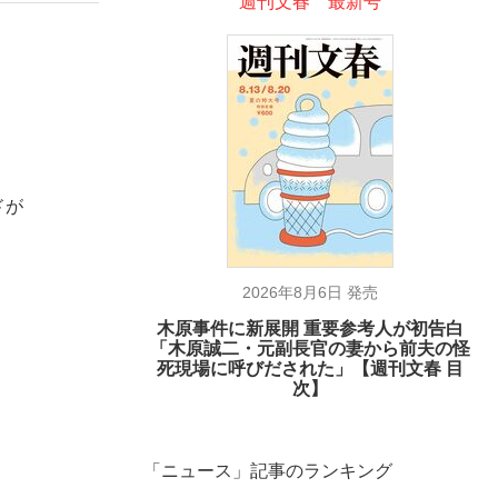
週刊文春 最新号
ドが
2026年8月6日 発売
木原事件に新展開 重要参考人が初告白
「木原誠二・元副長官の妻から前夫の怪
死現場に呼びだされた」【週刊文春 目
次】
「ニュース」記事のランキング