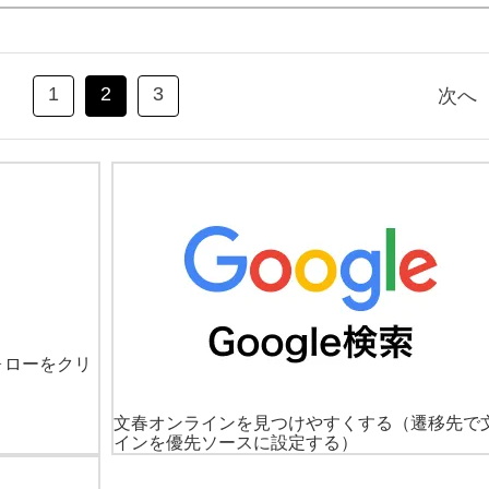
1
2
3
次へ
ォローをクリ
文春オンラインを見つけやすくする
（遷移先で
インを優先ソースに設定する）