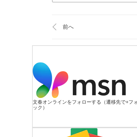
前へ
文春オンラインをフォローする
（遷移先で+フ
ック）