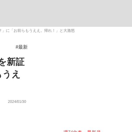
ない資産運用のすべて
？」に「お前らもうええ。帰れ！」と大激怒
#最新
が悲しい」『北の国から』倉本聰氏（91...
を新証
もうえ
2024/01/30