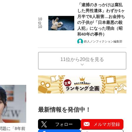
「逮捕のきっかけは腐乱
した男性遺体」わずか1ヶ
月半で8人殺害…お金持ち
10
の子供が「日本最悪の殺
位
10
人犯」になった理由（昭
和40年の事件）
鉄人ノンフィクション編集部
11位から20位を見る
最新情報を発信中！
フォロー
メルマガ登録
問題に「8年前