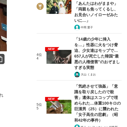
「あんたはわがままや」
「両親も焦ってくるし、
お見合いノイローゼみた
いに…」
中岡 愛子
「14歳の少年に挿入
を…」性器に火をつけ脅
NEW
迫、少女達はモップで…
4位
657人が死亡した韓国“最
4
悪の人権侵害”のおぞまし
すぎる実態
大山 くまお
「気絶させて強姦」「意
識を取り戻したので殺
れ
害」遺体はスコップで埋
NEW
められた…体重100キロの
5位
5
巨漢男（25）に襲われた
「女子高生の悲劇」（昭
和42年の事件）