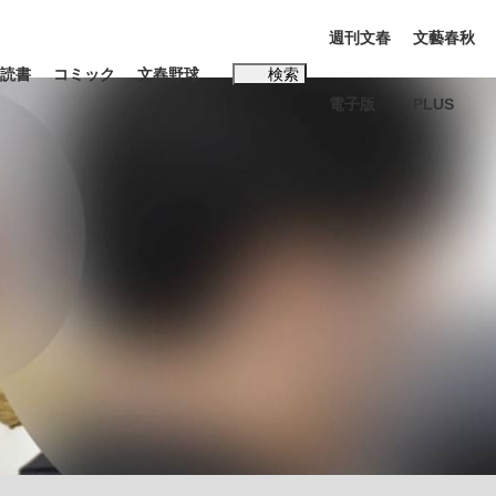
週刊文春
文藝春秋
読書
コミック
文春野球
検索
電子版
PLUS
インタビュー
読書
#松田聖子
む将棋
BC日本代表“敗戦”の真実 選手が明かす...