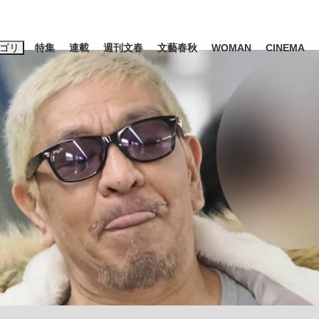
ゴリ
特集
連載
週刊文春
文藝春秋
WOMAN
CINEMA
キーワード入力
ス
エンタメ
ライフ
ビジネス
ーワードタグ一覧
山凌輝
#高市早苗
#後藤真希
#森岡毅
#城彰二
#内田有紀
観る将棋、読
#亀和田武
て明かした日本代表監督に...
「最悪の空気のまま解散」W