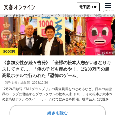
電子版TOP
メニュー
TOP
週刊文春
ニュース
スクープ
《参加女性が続々告発》「全裸の松本人志
《参加女性が続々告発》「全裸の松本人志がいきなりキ
スしてきて…」「俺の子ども産めや！」1泊30万円の超
高級ホテルで行われた「恐怖のゲーム」
「週刊文春」編集部
2023/12/26
12月24日放送「M-1グランプリ」の審査員長をつとめるなど、日本の芸能
界のトップに君臨するダウンタウンの松本人志（60）。その松本が六本木
の超高級ホテルのスイートルームにて飲み会を開催。後輩芸人に女性を集
めさせ、…
続きを読む