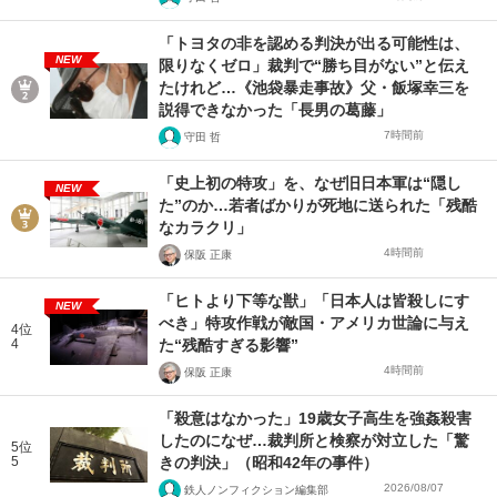
「トヨタの非を認める判決が出る可能性は、
NEW
限りなくゼロ」裁判で“勝ち目がない”と伝え
たけれど…《池袋暴走事故》父・飯塚幸三を
説得できなかった「長男の葛藤」
7時間前
守田 哲
「史上初の特攻」を、なぜ旧日本軍は“隠し
NEW
た”のか…若者ばかりが死地に送られた「残酷
なカラクリ」
4時間前
保阪 正康
「ヒトより下等な獣」「日本人は皆殺しにす
NEW
べき」特攻作戦が敵国・アメリカ世論に与え
4位
4
た“残酷すぎる影響”
4時間前
保阪 正康
「殺意はなかった」19歳女子高生を強姦殺害
したのになぜ…裁判所と検察が対立した「驚
5位
5
きの判決」（昭和42年の事件）
2026/08/07
鉄人ノンフィクション編集部