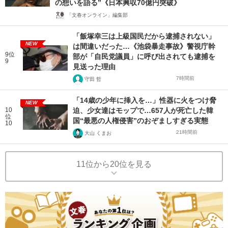
の想いを語る”《日本興収70億円突破》
「文春オンライン」編集部
「飯塚幸三は上級国民だから逮捕されない」
NEW
は間違いだった…《池袋暴走事故》警視庁幹
9位
部が「自民党議員」に呼び出されても逮捕を
9
見送った理由
7時間前
守田 哲
「14歳の少年に挿入を…」性器に火をつけ脅
NEW
10
迫、少女達はモップで…657人が死亡した韓
位
国“最悪の人権侵害”のおぞましすぎる実態
10
21時間前
大山 くまお
11位から20位を見る