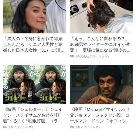
「黒人の下半身に惹かれて結婚
「えっ、こんなに変わるの？」
したんだろ」ケニア人男性と結
36歳男性ライターのニオイが激
婚した日本人女性（31）に“誹謗
変！ 夏場に気になる“頭皮のニ
中傷”殺到…本人が語る、日本で
オイ”や“ベタつき”を解消す
PR（株式会社スヴェンソン）
感じる“外国人差別”のリアル
る、“ウィッグのスペシャリス
ト”が生み出した徹底ケアとは
《映画『シェルター』》ジェイ
《映画『Michael／マイケル』》
ソン・ステイサムがお盆を“打
父ジョセフ・ジャクソン役、コ
破”する!!《「眠眠打破」コラ
ールマン・ドミンゴ オフィシャ
ボ》
ルインタビュー“観客を魅了した
PR（キノフィルムズ）
PR（キノフィルムズ）
名優、複雑な父親像への想いを