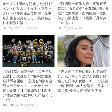
オープン1周年を記念した特別イ
《渡辺淳一原作＆娘・渡邉直子
ベントがサムソナイト・ブラッ
監督》“女性の性”を真摯に描く意
クレーベル銀座店で開催 仕事
欲作に黒木瞳・西岡德馬・吉田
も人生も自分らしく～笑顔あふ
羊が出演決定！《映画『月がみ
れる特別対談～
ている』》
PR（サムソナイト・ジャパン）
PR（キノフィルムズ）
《祝59歳》日本中の【ステイサ
「黒人の下半身に惹かれて結婚
ム愛】が大暴走！ “勝手に”生誕
したんだろ」ケニア人男性と結
祭試写会開催！ 主演も助演も全
婚した日本人女性（31）に“誹謗
部ステイサム！「ステサミー
中傷”殺到…本人が語る、日本で
賞」爆誕！【応募総数941票 全
感じる“外国人差別”のリアル
54作品の栄冠に輝いた作品とは
ー!?】
PR（（株）キノフィルムズ）