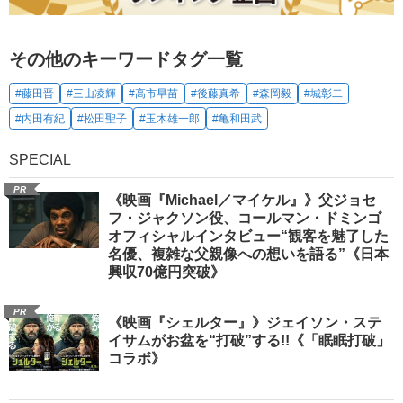
その他のキーワードタグ一覧
#藤田晋
#三山凌輝
#高市早苗
#後藤真希
#森岡毅
#城彰二
#内田有紀
#松田聖子
#玉木雄一郎
#亀和田武
SPECIAL
PR
《映画『Michael／マイケル』》父ジョセ
フ・ジャクソン役、コールマン・ドミンゴ
オフィシャルインタビュー“観客を魅了した
名優、複雑な父親像への想いを語る”《日本
興収70億円突破》
PR
《映画『シェルター』》ジェイソン・ステ
イサムがお盆を“打破”する!!《「眠眠打破」
コラボ》