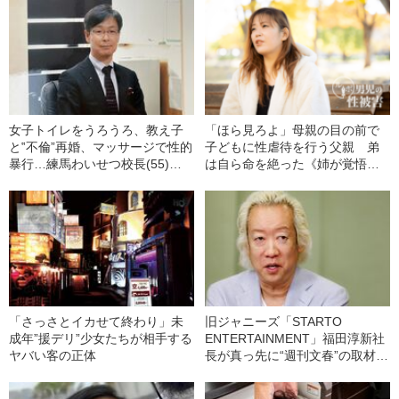
女子トイレをうろうろ、教え子
「ほら見ろよ」母親の目の前で
と‟不倫”再婚、マッサージで性的
子どもに性虐待を行う父親 弟
暴行…練馬わいせつ校長(55)
は自ら命を絶った《姉が覚悟の
「近すぎた女子生徒とのキョ
実名告発》
リ」《準強姦致傷容疑で再逮
捕》
「さっさとイカせて終わり」未
旧ジャニーズ「STARTO
成年”援デリ”少女たちが相手する
ENTERTAINMENT」福田淳新社
ヤバい客の正体
長が真っ先に“週刊文春”の取材を
受けた理由「性加害問題は…」
〈独占告白150分〉