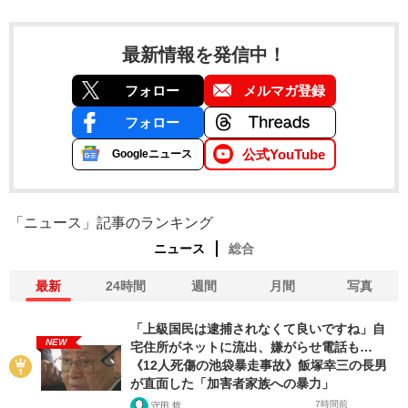
最新情報を発信中！
フォロー
メルマガ登録
フォロー
公式YouTube
Googleニュース
「ニュース」記事のランキング
ニュース
総合
最新
24時間
週間
月間
写真
「上級国民は逮捕されなくて良いですね」自
NEW
宅住所がネットに流出、嫌がらせ電話も…
《12人死傷の池袋暴走事故》飯塚幸三の長男
が直面した「加害者家族への暴力」
7時間前
守田 哲