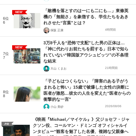
「敵機を落とすのは一にも二にも…」東條英
NEW
機の「無能さ」を象徴する、学生たちをあき
6位
6
れさせた“言葉”とは？
4時間前
保阪 正康
3万8千人を“恐怖で支配”した男の正体は…
NEW
「神に代わりお前たちを罰する」日本で知ら
7位
れていない“韓国版アウシュビッツ”の不条理
7
な結末
21時間前
大山 くまお
「子どもはつくらない」「障害のある子がう
まれると怖い」15歳で被爆した女性の決断に
8位
医者が激怒…彼女の人生を変えた“医者からの
8
衝撃的な一言”
2026/08/06
小山 美砂
《映画『Michael／マイケル』》父ジョセフ・ジャ
PR
クソン役、コールマン・ドミンゴ オフィシャルイ
ンタビュー“観客を魅了した名優、複雑な父親像へ