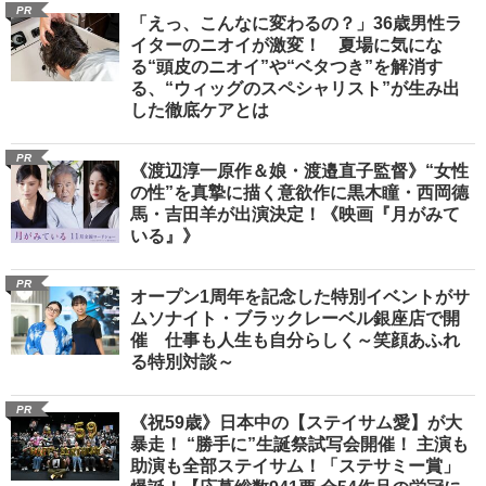
PR
「えっ、こんなに変わるの？」36歳男性ラ
イターのニオイが激変！ 夏場に気にな
る“頭皮のニオイ”や“ベタつき”を解消す
る、“ウィッグのスペシャリスト”が生み出
した徹底ケアとは
PR
《渡辺淳一原作＆娘・渡邉直子監督》“女性
の性”を真摯に描く意欲作に黒木瞳・西岡德
馬・吉田羊が出演決定！《映画『月がみて
いる』》
PR
オープン1周年を記念した特別イベントがサ
ムソナイト・ブラックレーベル銀座店で開
催 仕事も人生も自分らしく～笑顔あふれ
る特別対談～
PR
《祝59歳》日本中の【ステイサム愛】が大
暴走！ “勝手に”生誕祭試写会開催！ 主演も
助演も全部ステイサム！「ステサミー賞」