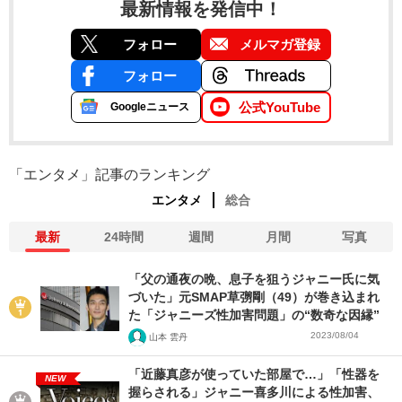
最新情報を発信中！
フォロー
メルマガ登録
フォロー
公式YouTube
Googleニュース
「エンタメ」記事のランキング
エンタメ
総合
最新
24時間
週間
月間
写真
「父の通夜の晩、息子を狙うジャニー氏に気
づいた」元SMAP草彅剛（49）が巻き込まれ
た「ジャニーズ性加害問題」の“数奇な因縁”
2023/08/04
山本 雲丹
「近藤真彦が使っていた部屋で…」「性器を
NEW
握らされる」ジャニー喜多川による性加害、