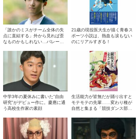
「誰かのミスがチーム全体の失
21歳の現役医大生が描く青春ス
点に直結する」外から見れば歪
ポーツ小説は、熱血も涙もない
なものかもしれない…バレーボ
のにリアルすぎる！
ール特有の“不思議な論理”
中学3年の夏休みに書いた“自由
生活能力が皆無だが踊り出すと
研究”がデビュー作に。慶應に通
モテモテの先輩……変わり種が
う高校生作家の素顔
自然と集まる「競技ダンス部」
の青春とは