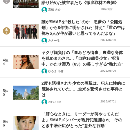
語り始めた被害者たち《徹底取材の裏側》
19時間前
髙橋 大介
誰がSMAPを“殺した”のか 悪夢の「公開処
刑」から8年後に明かされた“答え”「世の中は
俺ら5人が仲が悪いと思ってるんだよな」
2024/04/20
みきーる
ヤクザ顔負けの「血みどろ情事」豊満な身体
を舐めまわされ…「自称16歳美少女」怪演
4位
4
中、かたせ梨乃（69）の美しすぎる“熟れ方”
2026/08/06
ゆるま 小林
2度も誘拐された少女の両親は、犯人に性的に
籠絡されていた……全米を驚愕させた事件と
5位
5
は
2019/07/01
辰巳JUNK
「肝心なときに、リーダーが何やってんだ
よ」SMAPメンバーが現行犯逮捕され…その
6位
6
とき中居正広がとった“意外な行動”