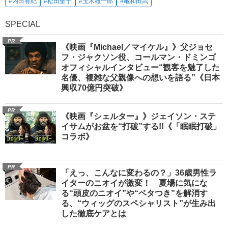
#内田有紀
#松田聖子
#玉木雄一郎
#亀和田武
SPECIAL
PR
《映画『Michael／マイケル』》父ジョセ
フ・ジャクソン役、コールマン・ドミンゴ
オフィシャルインタビュー“観客を魅了した
名優、複雑な父親像への想いを語る”《日本
興収70億円突破》
PR
《映画『シェルター』》ジェイソン・ステ
イサムがお盆を“打破”する!!《「眠眠打破」
コラボ》
PR
「えっ、こんなに変わるの？」36歳男性ラ
イターのニオイが激変！ 夏場に気にな
る“頭皮のニオイ”や“ベタつき”を解消す
る、“ウィッグのスペシャリスト”が生み出
した徹底ケアとは