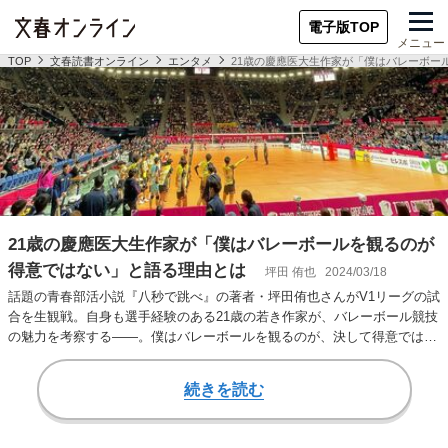
電子版TOP
メニュー
TOP
文春読書オンライン
エンタメ
21歳の慶應医大生作家が「僕はバレーボー
21歳の慶應医大生作家が「僕はバレーボールを観るのが
得意ではない」と語る理由とは
坪田 侑也
2024/03/18
話題の青春部活小説『八秒で跳べ』の著者・坪田侑也さんがV1リーグの試
合を生観戦。自身も選手経験のある21歳の若き作家が、バレーボール競技
の魅力を考察する――。僕はバレーボールを観るのが、決して得意ではな
いと思う。 …
続きを読む