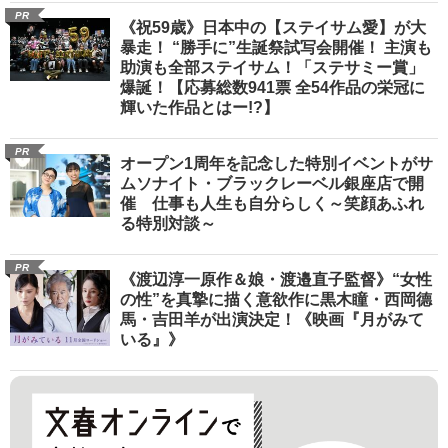
PR
《祝59歳》日本中の【ステイサム愛】が大
暴走！ “勝手に”生誕祭試写会開催！ 主演も
助演も全部ステイサム！「ステサミー賞」
爆誕！【応募総数941票 全54作品の栄冠に
輝いた作品とはー!?】
PR
オープン1周年を記念した特別イベントがサ
ムソナイト・ブラックレーベル銀座店で開
催 仕事も人生も自分らしく～笑顔あふれ
る特別対談～
PR
《渡辺淳一原作＆娘・渡邉直子監督》“女性
の性”を真摯に描く意欲作に黒木瞳・西岡德
馬・吉田羊が出演決定！《映画『月がみて
いる』》