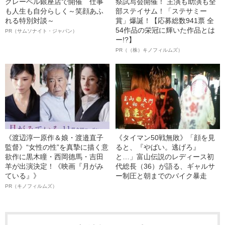
クレーベル銀座店で開催 仕事
祭試写会開催！ 主演も助演も全
も人生も自分らしく～笑顔あふ
部ステイサム！「ステサミー
れる特別対談～
賞」爆誕！【応募総数941票 全
54作品の栄冠に輝いた作品とは
PR（サムソナイト・ジャパン）
ー!?】
PR（（株）キノフィルムズ）
《渡辺淳一原作＆娘・渡邉直子
《タイマン50戦無敗》「顔を見
監督》“女性の性”を真摯に描く意
ると、『やばい。逃げろ』
欲作に黒木瞳・西岡德馬・吉田
と…」富山伝説のレディース初
羊が出演決定！《映画『月がみ
代総長（36）が語る、ギャルサ
ている』》
ー制圧と朝までのバイク暴走
PR（キノフィルムズ）