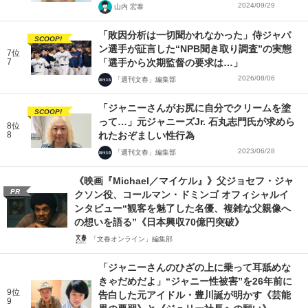
2024/09/29
山内 宏泰
「敗因分析は一切聞かれなかった」侍ジャパ
SCOOP!
ン選手が証言した“NPB聞き取り調査”の実態
7位
7
「選手から次期監督の要求は…」
2026/08/06
「週刊文春」編集部
「ジャニーさんがお尻に自分でクリームを塗
SCOOP!
って…」元ジャニーズJr. 石丸志門氏が求めら
8位
8
れたおぞましい性行為
2023/06/28
「週刊文春」編集部
《映画『Michael／マイケル』》父ジョセフ・ジャ
PR
クソン役、コールマン・ドミンゴ オフィシャルイ
ンタビュー“観客を魅了した名優、複雑な父親像へ
の想いを語る”《日本興収70億円突破》
「文春オンライン」編集部
「ジャニーさんのひざの上に乗って耳舐めな
きゃだめだよ」“ジャニー性被害”を26年前に
9位
告白した元アイドル・豊川誕が明かす《芸能
9