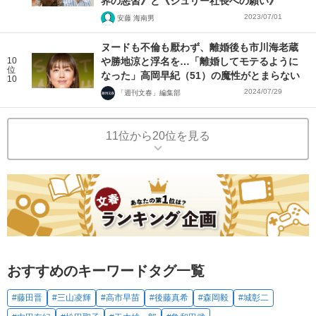
界の悪習》と《ジュリー社長への願い》
2023/07/01
安藤 海南男
ヌードも不倫も厭わず、離婚後も市川海老蔵
10
や勝地涼と浮名を…「離婚してモテるように
位
なった」高岡早紀（51）の魔性がとまらない
10
2024/07/29
「週刊文春」編集部
11位から20位を見る
おすすめのキーワードタグ一覧
#藤田晋
#三山凌輝
#高市早苗
#後藤真希
#森岡毅
#城彰二