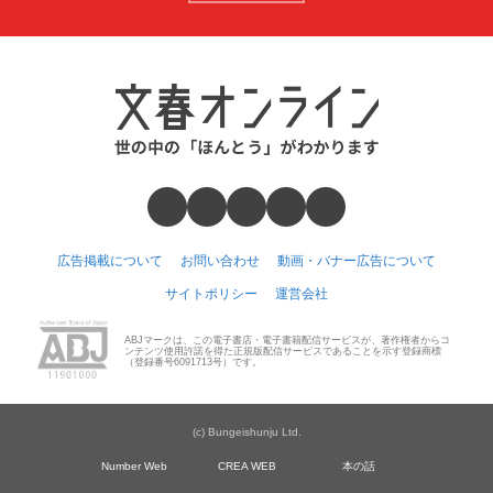
広告掲載について
お問い合わせ
動画・バナー広告について
サイトポリシー
運営会社
ABJマークは、この電子書店・電子書籍配信サービスが、著作権者からコ
ンテンツ使用許諾を得た正規版配信サービスであることを示す登録商標
（登録番号6091713号）です。
(c) Bungeishunju Ltd.
Number Web
CREA WEB
本の話