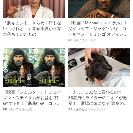
「胸キュンも、きらめく汗もな
《映画『Michael／マイケル』》
い。けれど…」青春小説から零
父ジョセフ・ジャクソン役、コ
れ落ちていたもの
ールマン・ドミンゴ オフィシャ
ルインタビュー“観客を魅了した
PR（キノフィルムズ）
名優、複雑な父親像への想いを
語る”《日本興収70億円突破》
《映画『シェルター』》ジェイ
「えっ、こんなに変わるの？」
ソン・ステイサムがお盆を“打
36歳男性ライターのニオイが激
破”する!!《「眠眠打破」コラ
変！ 夏場に気になる“頭皮のニ
ボ》
オイ”や“ベタつき”を解消す
PR（キノフィルムズ）
PR（株式会社スヴェンソン）
る、“ウィッグのスペシャリス
ト”が生み出した徹底ケアとは