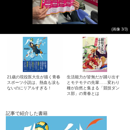
(画像 3/3)
21歳の現役医大生が描く青春
生活能力が皆無だが踊り出す
スポーツ小説は、熱血も涙も
とモテモテの先輩……変わり
ないのにリアルすぎる！
種が自然と集まる「競技ダン
ス部」の青春とは
記事で紹介した書籍