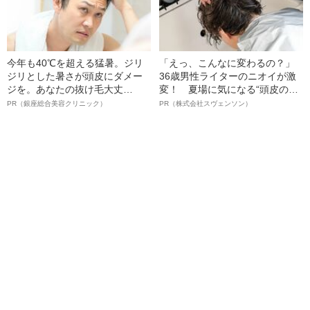
今年も40℃を超える猛暑。ジリ
「えっ、こんなに変わるの？」
ジリとした暑さが頭皮にダメー
36歳男性ライターのニオイが激
ジを。あなたの抜け毛大丈
変！ 夏場に気になる“頭皮のニ
夫！？
オイ”や“ベタつき”を解消す
PR（銀座総合美容クリニック）
PR（株式会社スヴェンソン）
る、“ウィッグのスペシャリス
ト”が生み出した徹底ケアとは