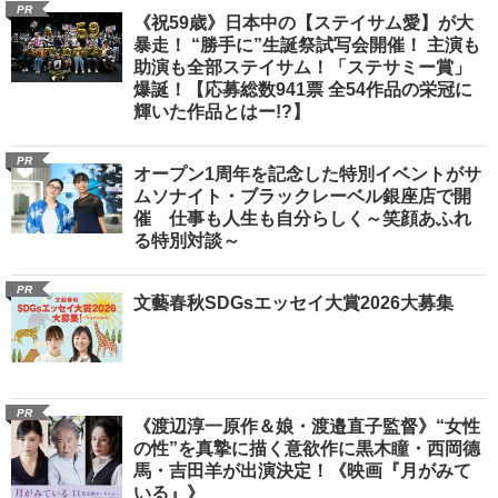
PR
《祝59歳》日本中の【ステイサム愛】が大
暴走！ “勝手に”生誕祭試写会開催！ 主演も
助演も全部ステイサム！「ステサミー賞」
爆誕！【応募総数941票 全54作品の栄冠に
輝いた作品とはー!?】
PR
オープン1周年を記念した特別イベントがサ
ムソナイト・ブラックレーベル銀座店で開
催 仕事も人生も自分らしく～笑顔あふれ
る特別対談～
PR
文藝春秋SDGsエッセイ大賞2026大募集
PR
《渡辺淳一原作＆娘・渡邉直子監督》“女性
の性”を真摯に描く意欲作に黒木瞳・西岡德
馬・吉田羊が出演決定！《映画『月がみて
いる』》