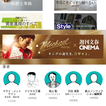
著者
マライ・メント
ドリヤス工場
池上 彰
川北 省吾
鉄人ノンフィク
ライン
ション編集部
漫画家
ジャーナリスト
国際ジャーナリス
ト
著述家・翻訳家
6時間前
5時間前
6時間前
6時間前
12分前