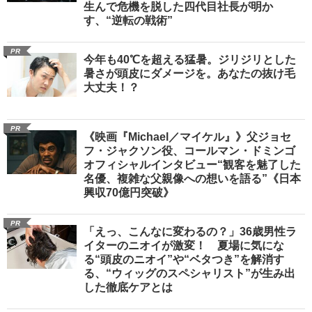
生んで危機を脱した四代目社長が明か
す、“逆転の戦術”
PR
今年も40℃を超える猛暑。ジリジリとした
暑さが頭皮にダメージを。あなたの抜け毛
大丈夫！？
PR
《映画『Michael／マイケル』》父ジョセ
フ・ジャクソン役、コールマン・ドミンゴ
オフィシャルインタビュー“観客を魅了した
名優、複雑な父親像への想いを語る”《日本
興収70億円突破》
PR
「えっ、こんなに変わるの？」36歳男性ラ
イターのニオイが激変！ 夏場に気にな
る“頭皮のニオイ”や“ベタつき”を解消す
る、“ウィッグのスペシャリスト”が生み出
した徹底ケアとは