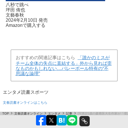
八秒で跳べ
坪田 侑也
文藝春秋
2024年2月10日 発売
Amazonで購入する
おすすめの関連記事はこちら
「誰かのミスが
チーム全体の失点に直結する」外から見れば歪
なものかもしれない…バレーボール特有の“不
思議な論理”
エンタメ
読書
スポーツ
文春読書オンラインはこちら
TOP
文春読書オンライン
エンタメ
記事
[写真]21歳の慶應医大生作家が