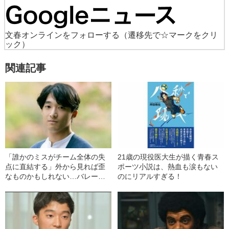
文春オンラインをフォローする
（遷移先で☆マークをクリ
ック）
関連記事
「誰かのミスがチーム全体の失
21歳の現役医大生が描く青春ス
点に直結する」外から見れば歪
ポーツ小説は、熱血も涙もない
なものかもしれない…バレーボ
のにリアルすぎる！
ール特有の“不思議な論理”