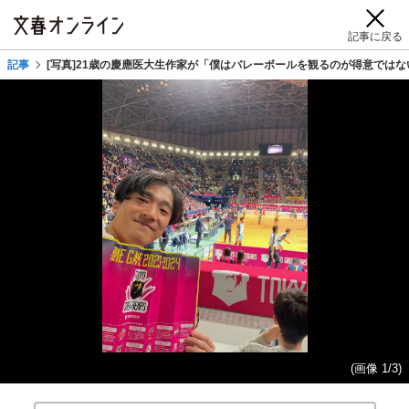
記事に戻る
記事
[写真]21歳の慶應医大生作家が「僕はバレーボールを観るのが得意では
(画像 1/3)