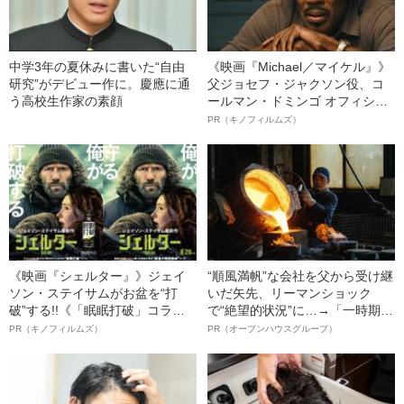
中学3年の夏休みに書いた“自由
《映画『Michael／マイケル』》
研究”がデビュー作に。慶應に通
父ジョセフ・ジャクソン役、コ
う高校生作家の素顔
ールマン・ドミンゴ オフィシャ
ルインタビュー“観客を魅了した
PR（キノフィルムズ）
名優、複雑な父親像への想いを
語る”《日本興収70億円突破》
《映画『シェルター』》ジェイ
“順風満帆”な会社を父から受け継
ソン・ステイサムがお盆を“打
いだ矢先、リーマンショック
破”する!!《「眠眠打破」コラ
で“絶望的状況”に…→「一時期は
ボ》
納品3年待ち」のヒット商品を生
PR（キノフィルムズ）
PR（オープンハウスグループ）
んで危機を脱した四代目社長が
明かす、“逆転の戦術”