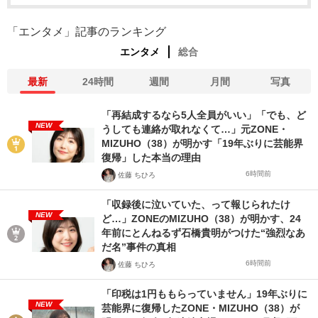
「エンタメ」記事のランキング
エンタメ
総合
最新
24時間
週間
月間
写真
「再結成するなら5人全員がいい」「でも、ど
NEW
うしても連絡が取れなくて…」元ZONE・
MIZUHO（38）が明かす「19年ぶりに芸能界
復帰」した本当の理由
6時間前
佐藤 ちひろ
「収録後に泣いていた、って報じられたけ
NEW
ど…」ZONEのMIZUHO（38）が明かす、24
年前にとんねるず石橋貴明がつけた“強烈なあ
だ名”事件の真相
6時間前
佐藤 ちひろ
「印税は1円ももらっていません」19年ぶりに
NEW
芸能界に復帰したZONE・MIZUHO（38）が