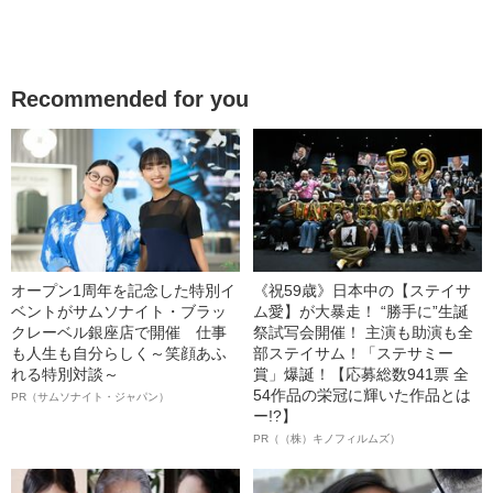
Recommended for you
オープン1周年を記念した特別イ
《祝59歳》日本中の【ステイサ
ベントがサムソナイト・ブラッ
ム愛】が大暴走！ “勝手に”生誕
クレーベル銀座店で開催 仕事
祭試写会開催！ 主演も助演も全
も人生も自分らしく～笑顔あふ
部ステイサム！「ステサミー
れる特別対談～
賞」爆誕！【応募総数941票 全
54作品の栄冠に輝いた作品とは
PR（サムソナイト・ジャパン）
ー!?】
PR（（株）キノフィルムズ）