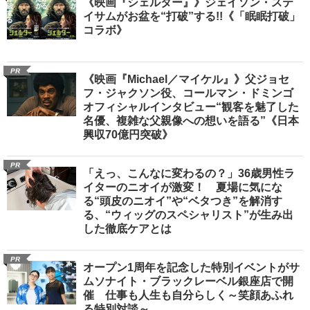
《映画『シェルター』》ジェイソン・ステ
イサムがお盆を“打破”する!!《「眠眠打破」
コラボ》
PR
《映画『Michael／マイケル』》父ジョセ
フ・ジャクソン役、コールマン・ドミンゴ
オフィシャルインタビュー“観客を魅了した
名優、複雑な父親像への想いを語る”《日本
興収70億円突破》
PR
「えっ、こんなに変わるの？」36歳男性ラ
イターのニオイが激変！ 夏場に気にな
る“頭皮のニオイ”や“ベタつき”を解消す
る、“ウィッグのスペシャリスト”が生み出
した徹底ケアとは
PR
オープン1周年を記念した特別イベントがサ
ムソナイト・ブラックレーベル銀座店で開
催 仕事も人生も自分らしく～笑顔あふれ
る特別対談～