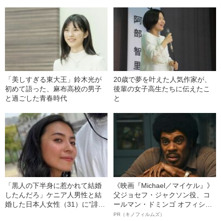
「美しすぎる東大王」鈴木光が
20歳で夢を叶えた人気作家が、
初めて語った、麻布高校の男子
後輩の女子高生たちに伝えたこ
と過ごした青春時代
と
「黒人の下半身に惹かれて結婚
《映画『Michael／マイケル』》
したんだろ」ケニア人男性と結
父ジョセフ・ジャクソン役、コ
婚した日本人女性（31）に“誹謗
ールマン・ドミンゴ オフィシャ
中傷”殺到…本人が語る、日本で
ルインタビュー“観客を魅了した
PR（キノフィルムズ）