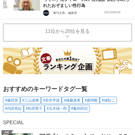
位
れたおぞましい性行為
10
2023/06/28
「週刊文春」編集部
11位から20位を見る
おすすめのキーワードタグ一覧
#藤田晋
#三山凌輝
#高市早苗
#後藤真希
#森岡毅
#城彰二
#内田有紀
#松田聖子
#玉木雄一郎
#亀和田武
SPECIAL
PR