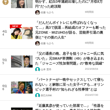
明かす、紅白3年連続出場したのに“月収8万
円”だった絶頂期
6時間前
佐藤 ちひろ
「だんだんボイトレにも呼ばれなくなっ
NEW
て…」高3で脱退→再結成のオファーも断った
4位
元ZONE・MIZUHOが語る、芸能界引退の裏
4
側と“その後の人生”
6時間前
佐藤 ちひろ
「父の通夜の晩、息子を狙うジャニー氏に気
づいた」元SMAP草彅剛（49）が巻き込まれ
5位
5
た「ジャニーズ性加害問題」の“数奇な因縁”
2023/08/04
山本 雲丹
「パートナーが一晩中セックスしていて寝ら
れない」と解散に至った女子ペアも…オリン
6位
6
ピック選手村の“知られざる性事情”とは
2024/07/30
辰巳JUNK
「近藤真彦が使っていた部屋で…」「性器を