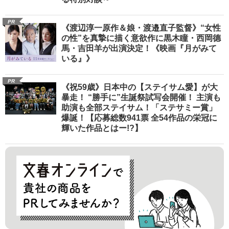
PR
《渡辺淳一原作＆娘・渡邉直子監督》“女性
の性”を真摯に描く意欲作に黒木瞳・西岡德
馬・吉田羊が出演決定！《映画『月がみて
いる』》
PR
《祝59歳》日本中の【ステイサム愛】が大
暴走！ “勝手に”生誕祭試写会開催！ 主演も
助演も全部ステイサム！「ステサミー賞」
爆誕！【応募総数941票 全54作品の栄冠に
輝いた作品とはー!?】