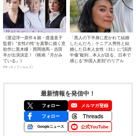
《渡辺淳一原作＆娘・渡邉直子
「黒人の下半身に惹かれて結婚
監督》“女性の性”を真摯に描く意
したんだろ」ケニア人男性と結
欲作に黒木瞳・西岡德馬・吉田
婚した日本人女性（31）に“誹謗
羊が出演決定！《映画『月がみ
中傷”殺到…本人が語る、日本で
ている』》
感じる“外国人差別”のリアル
PR（キノフィルムズ）
最新情報を発信中！
フォロー
メルマガ登録
フォロー
公式YouTube
Googleニュース