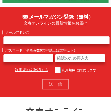
メールマガジン登録（無料）
文春オンラインの最新情報をお届け
メールアドレス
パスワード（半角英数6文字以上12文字以下）
利用規約を確認する
利用規約に同意します