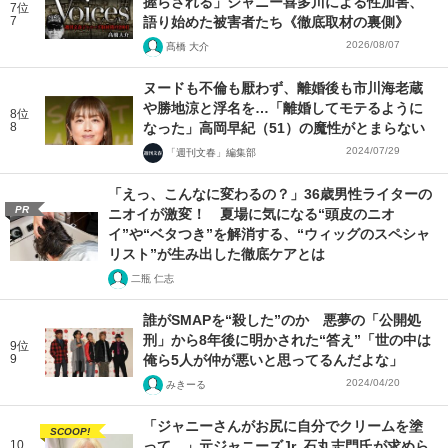
握らされる」ジャニー喜多川による性加害、
7位
7
語り始めた被害者たち《徹底取材の裏側》
2026/08/07
髙橋 大介
ヌードも不倫も厭わず、離婚後も市川海老蔵
や勝地涼と浮名を…「離婚してモテるように
8位
8
なった」高岡早紀（51）の魔性がとまらない
2024/07/29
「週刊文春」編集部
「えっ、こんなに変わるの？」36歳男性ライターの
PR
ニオイが激変！ 夏場に気になる“頭皮のニオ
イ”や“ベタつき”を解消する、“ウィッグのスペシャ
リスト”が生み出した徹底ケアとは
二瓶 仁志
誰がSMAPを“殺した”のか 悪夢の「公開処
刑」から8年後に明かされた“答え”「世の中は
9位
9
俺ら5人が仲が悪いと思ってるんだよな」
2024/04/20
みきーる
「ジャニーさんがお尻に自分でクリームを塗
SCOOP!
10
って…」元ジャニーズJr. 石丸志門氏が求めら