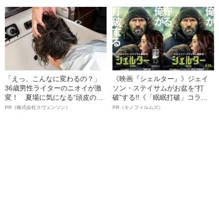
感じる“外国人差別”のリアル
名優、複雑な父親像への想いを
語る”《日本興収70億円突破》
「えっ、こんなに変わるの？」
《映画『シェルター』》ジェイ
36歳男性ライターのニオイが激
ソン・ステイサムがお盆を“打
変！ 夏場に気になる“頭皮のニ
破”する!!《「眠眠打破」コラ
オイ”や“ベタつき”を解消す
ボ》
PR（株式会社スヴェンソン）
PR（キノフィルムズ）
る、“ウィッグのスペシャリス
ト”が生み出した徹底ケアとは