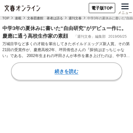
電子版TOP
メニュー
TOP
連載
文春図書館 著者は語る
週刊文春
中学3年の夏休みに書いた“自
中学3年の夏休みに書いた“自由研究”がデビュー作に。
慶應に通う高校生作家の素顔
「週刊文春」編集部
2019/06/25
万城目学など多くの才能を輩出してきたボイルドエッグズ新人賞。その第
21回の受賞作が、慶應高校2年、坪田侑也さんの『探偵はぼっちじゃな
い』である。 2002年生まれの坪田さんが本作を書き上げたのは、中学3年
の夏休み、…
続きを読む