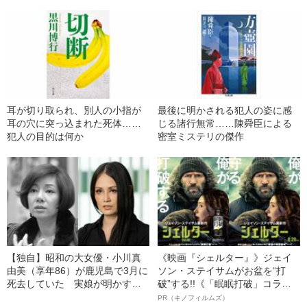
耳が切り取られ、別人の小指が
最後に明かされる犯人の姿に感
耳の穴に突っ込まれた死体……
じる諸行無常……陳舜臣による
犯人の目的は何か
密室ミステリの傑作
【独自】昭和の大女優・小川真
《映画『シェルター』》ジェイ
由美（享年86）が鹿児島で3月に
ソン・ステイサムがお盆を“打
死去していた 実娘が明かす
破”する!!《「眠眠打破」コラ
「毒母」の素顔と空白の晩年
ボ》
PR（キノフィルムズ）