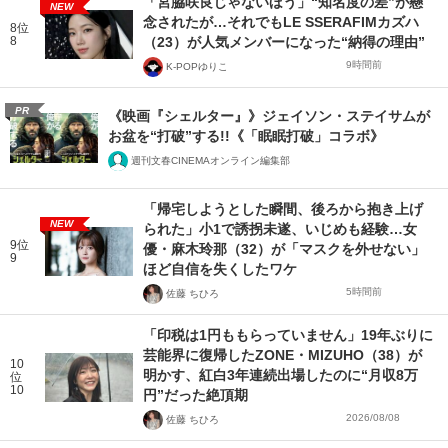
「宮脇咲良じゃないほう」“知名度の差”が懸
NEW
念されたが…それでもLE SSERAFIMカズハ
8位
8
（23）が人気メンバーになった“納得の理由”
9時間前
K-POPゆりこ
PR
《映画『シェルター』》ジェイソン・ステイサムが
お盆を“打破”する!!《「眠眠打破」コラボ》
週刊文春CINEMAオンライン編集部
「帰宅しようとした瞬間、後ろから抱き上げ
NEW
られた」小1で誘拐未遂、いじめも経験…女
9位
優・麻木玲那（32）が「マスクを外せない」
9
ほど自信を失くしたワケ
5時間前
佐藤 ちひろ
「印税は1円ももらっていません」19年ぶりに
芸能界に復帰したZONE・MIZUHO（38）が
10
明かす、紅白3年連続出場したのに“月収8万
位
10
円”だった絶頂期
2026/08/08
佐藤 ちひろ