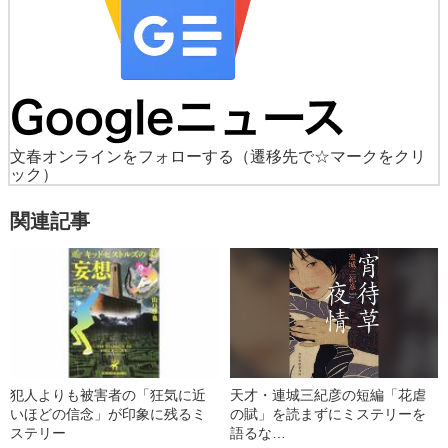
文春オンラインをフォローする
（遷移先で☆マークをクリ
ック）
関連記事
犯人よりも被害者の「狂気に近
天才・連城三紀彦の短編「花虐
いほどの信念」が印象に残るミ
の賦」を読まずにミステリーを
ステリー
語るな