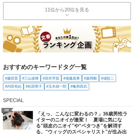
11位から20位を見る
おすすめのキーワードタグ一覧
#藤田晋
#三山凌輝
#高市早苗
#後藤真希
#森岡毅
#城彰二
#内田有紀
#松田聖子
#玉木雄一郎
#亀和田武
SPECIAL
PR
「えっ、こんなに変わるの？」36歳男性ラ
イターのニオイが激変！ 夏場に気にな
る“頭皮のニオイ”や“ベタつき”を解消す
る、“ウィッグのスペシャリスト”が生み出