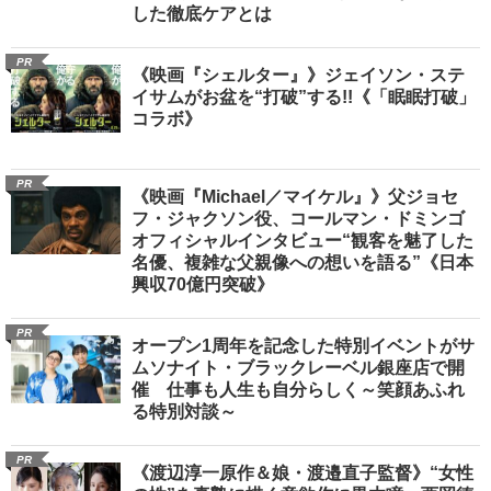
した徹底ケアとは
PR
《映画『シェルター』》ジェイソン・ステ
イサムがお盆を“打破”する!!《「眠眠打破」
コラボ》
PR
《映画『Michael／マイケル』》父ジョセ
フ・ジャクソン役、コールマン・ドミンゴ
オフィシャルインタビュー“観客を魅了した
名優、複雑な父親像への想いを語る”《日本
興収70億円突破》
PR
オープン1周年を記念した特別イベントがサ
ムソナイト・ブラックレーベル銀座店で開
催 仕事も人生も自分らしく～笑顔あふれ
る特別対談～
PR
《渡辺淳一原作＆娘・渡邉直子監督》“女性