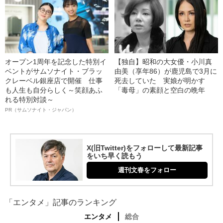
オープン1周年を記念した特別イ
【独自】昭和の大女優・小川真
ベントがサムソナイト・ブラッ
由美（享年86）が鹿児島で3月に
クレーベル銀座店で開催 仕事
死去していた 実娘が明かす
も人生も自分らしく～笑顔あふ
「毒母」の素顔と空白の晩年
れる特別対談～
PR（サムソナイト・ジャパン）
X(旧Twitter)をフォローして最新記事
をいち早く読もう
週刊文春をフォロー
「エンタメ」記事のランキング
エンタメ
総合