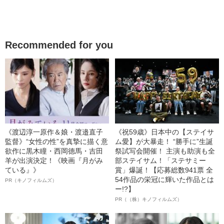
Recommended for you
《渡辺淳一原作＆娘・渡邉直子
《祝59歳》日本中の【ステイサ
監督》“女性の性”を真摯に描く意
ム愛】が大暴走！ “勝手に”生誕
欲作に黒木瞳・西岡德馬・吉田
祭試写会開催！ 主演も助演も全
羊が出演決定！《映画『月がみ
部ステイサム！「ステサミー
ている』》
賞」爆誕！【応募総数941票 全
54作品の栄冠に輝いた作品とは
PR（キノフィルムズ）
ー!?】
PR（（株）キノフィルムズ）