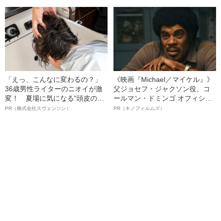
「えっ、こんなに変わるの？」
《映画『Michael／マイケル』》
36歳男性ライターのニオイが激
父ジョセフ・ジャクソン役、コ
変！ 夏場に気になる“頭皮のニ
ールマン・ドミンゴ オフィシャ
オイ”や“ベタつき”を解消す
ルインタビュー“観客を魅了した
PR（株式会社スヴェンソン）
PR（キノフィルムズ）
る、“ウィッグのスペシャリス
名優、複雑な父親像への想いを
ト”が生み出した徹底ケアとは
語る”《日本興収70億円突破》