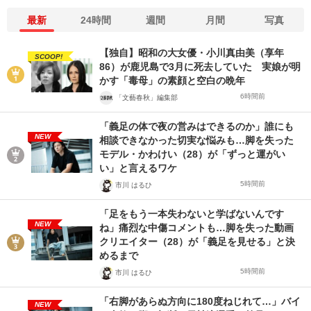
最新
24時間
週間
月間
写真
【独自】昭和の大女優・小川真由美（享年
SCOOP!
86）が鹿児島で3月に死去していた 実娘が明
かす「毒母」の素顔と空白の晩年
6時間前
「文藝春秋」編集部
「義足の体で夜の営みはできるのか」誰にも
NEW
相談できなかった切実な悩みも…脚を失った
モデル・かわけい（28）が「ずっと運がい
い」と言えるワケ
5時間前
市川 はるひ
「足をもう一本失わないと学ばないんです
NEW
ね」痛烈な中傷コメントも…脚を失った動画
クリエイター（28）が「義足を見せる」と決
めるまで
5時間前
市川 はるひ
「右脚があらぬ方向に180度ねじれて…」バイ
NEW