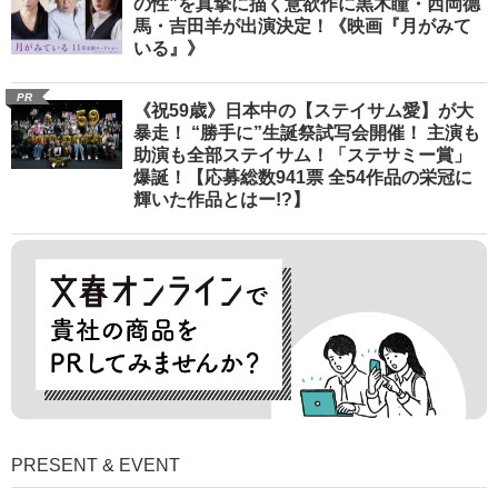
の性”を真摯に描く意欲作に黒木瞳・西岡德
馬・吉田羊が出演決定！《映画『月がみて
いる』》
PR
《祝59歳》日本中の【ステイサム愛】が大
暴走！ “勝手に”生誕祭試写会開催！ 主演も
助演も全部ステイサム！「ステサミー賞」
爆誕！【応募総数941票 全54作品の栄冠に
輝いた作品とはー!?】
PRESENT & EVENT