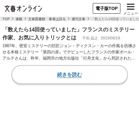
電子版TOP
メニュー
TOP
連載
文春図書館 著者は語る
週刊文春
「数えたら14回使っていまし
「数えたら14回使っていました」フランスのミステリー
作家、お気に入りトリックとは
千街 晶之
2019/06/19
1987年、密室ミステリーの巨匠ジョン・ディクスン・カーの作風を彷彿さ
せる本格ミステリー『第四の扉』でデビューしたフランスの作家ポール・
アルテさんは、昨年、福岡市の地方出版社「行舟文化」から邦訳された
『あやかしの裏…
続きを読む