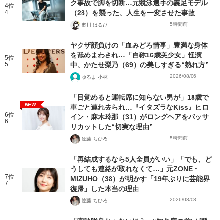
ク事故で脚を切断…元競泳選手の義足モデル
4位
4
（28）を襲った、人生を一変させた事故
5時間前
市川 はるひ
ヤクザ顔負けの「血みどろ情事」豊満な身体
を舐めまわされ…「自称16歳美少女」怪演
5位
5
中、かたせ梨乃（69）の美しすぎる“熟れ方”
2026/08/06
ゆるま 小林
「目覚めると運転席に知らない男が」18歳で
NEW
車ごと連れ去られ…『イタズラなKiss』ヒロ
6位
イン・麻木玲那（31）がロングヘアをバッサ
6
リカットした“切実な理由”
5時間前
佐藤 ちひろ
「再結成するなら5人全員がいい」「でも、ど
うしても連絡が取れなくて…」元ZONE・
7位
MIZUHO（38）が明かす「19年ぶりに芸能界
7
復帰」した本当の理由
2026/08/08
佐藤 ちひろ