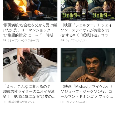
“順風満帆”な会社を父から受け継
《映画『シェルター』》ジェイ
いだ矢先、リーマンショック
ソン・ステイサムがお盆を“打
で“絶望的状況”に…→「一時期は
破”する!!《「眠眠打破」コラ
納品3年待ち」のヒット商品を生
ボ》
PR（オープンハウスグループ）
PR（キノフィルムズ）
んで危機を脱した四代目社長が
明かす、“逆転の戦術”
「えっ、こんなに変わるの？」
《映画『Michael／マイケル』》
36歳男性ライターのニオイが激
父ジョセフ・ジャクソン役、コ
変！ 夏場に気になる“頭皮のニ
ールマン・ドミンゴ オフィシャ
オイ”や“ベタつき”を解消す
ルインタビュー“観客を魅了した
PR（株式会社スヴェンソン）
PR（キノフィルムズ）
る、“ウィッグのスペシャリス
名優、複雑な父親像への想いを
ト”が生み出した徹底ケアとは
語る”《日本興収70億円突破》