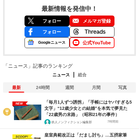
最新情報を発信中！
フォロー
メルマガ登録
フォロー
公式YouTube
Googleニュース
「ニュース」記事のランキング
ニュース
総合
最新
24時間
週間
月間
写真
「毎月1人ずつ誘拐」「手帳にはヤバすぎる5
NEW
文字」“12歳少女との結婚”を本気で夢見た
「22歳男の末路」（昭和21年の事件）
7時間前
鉄人ノンフィクション編集部
皇室典範改正は「だまし討ち」…五摂家筆
SCOOP!