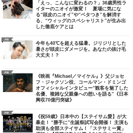
「えっ、こんなに変わるの？」36歳男性ラ
イターのニオイが激変！ 夏場に気にな
る“頭皮のニオイ”や“ベタつき”を解消す
る、“ウィッグのスペシャリスト”が生み出
した徹底ケアとは
PR
今年も40℃を超える猛暑。ジリジリとした
暑さが頭皮にダメージを。あなたの抜け毛
大丈夫！？
PR
《映画『Michael／マイケル』》父ジョセ
フ・ジャクソン役、コールマン・ドミンゴ
オフィシャルインタビュー“観客を魅了した
名優、複雑な父親像への想いを語る”《日本
興収70億円突破》
PR
《祝59歳》日本中の【ステイサム愛】が大
暴走！ “勝手に”生誕祭試写会開催！ 主演も
助演も全部ステイサム！「ステサミー賞」