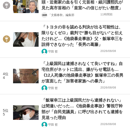
頭・近衛家の血を引く元首相・細川護熙氏が
見た高市首相の「皇室への信じがたい態度」
11時間前
「文藝春秋」編集部
「トヨタの非を認める判決が出る可能性は、
限りなくゼロ」裁判で“勝ち目がない”と伝え
たけれど…《池袋暴走事故》父・飯塚幸三を
説得できなかった「長男の葛藤」
2026/08/08
守田 哲
「上級国民は逮捕されなくて良いですね」自
宅住所がネットに流出、嫌がらせ電話も…
4位
《12人死傷の池袋暴走事故》飯塚幸三の長男
4
が直面した「加害者家族への暴力」
2026/08/08
守田 哲
「飯塚幸三は上級国民だから逮捕されない」
は間違いだった…《池袋暴走事故》警視庁幹
5位
部が「自民党議員」に呼び出されても逮捕を
5
見送った理由
2026/08/08
守田 哲