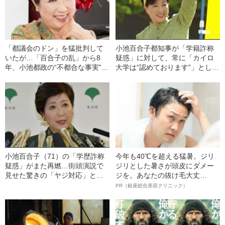
「都議会のドン」を猛批判して
小池百合子都知事が「学籍詐称
いたが…「百合子の乱」から8
疑惑」に対して、常に「カイロ
年、小池都政の“不都合な事実”と
大学は“認めております”」としか
は？
回答できないワケ
小池百合子（71）の「学歴詐称
今年も40℃を超える猛暑。ジリ
疑惑」がまた再燃…街頭演説で
ジリとした暑さが頭皮にダメー
見せた驚きの「ヤジ対応」と
ジを。あなたの抜け毛大丈
は？
夫！？
PR（銀座総合美容クリニック）