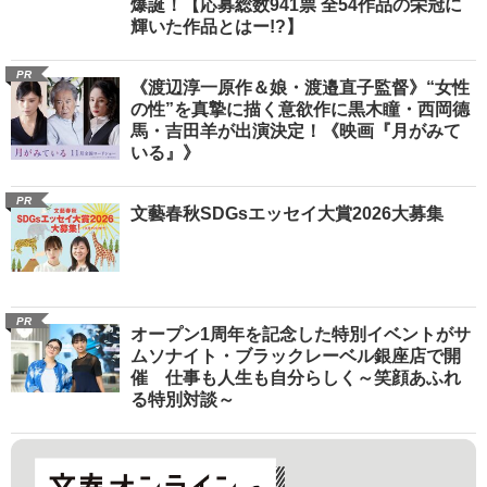
爆誕！【応募総数941票 全54作品の栄冠に
輝いた作品とはー!?】
PR
《渡辺淳一原作＆娘・渡邉直子監督》“女性
の性”を真摯に描く意欲作に黒木瞳・西岡德
馬・吉田羊が出演決定！《映画『月がみて
いる』》
PR
文藝春秋SDGsエッセイ大賞2026大募集
PR
オープン1周年を記念した特別イベントがサ
ムソナイト・ブラックレーベル銀座店で開
催 仕事も人生も自分らしく～笑顔あふれ
る特別対談～