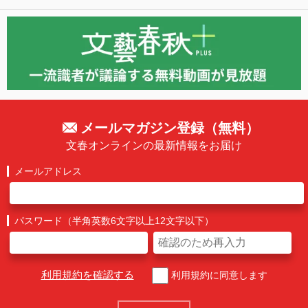
メールマガジン登録（無料）
文春オンラインの最新情報をお届け
メールアドレス
パスワード（半角英数6文字以上12文字以下）
利用規約を確認する
利用規約に同意します