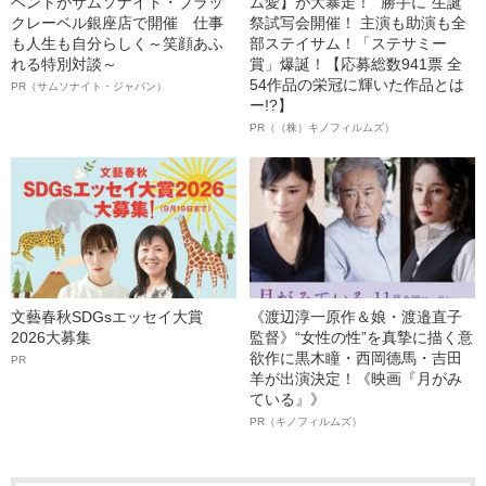
ベントがサムソナイト・ブラッ
ム愛】が大暴走！ “勝手に”生誕
クレーベル銀座店で開催 仕事
祭試写会開催！ 主演も助演も全
も人生も自分らしく～笑顔あふ
部ステイサム！「ステサミー
れる特別対談～
賞」爆誕！【応募総数941票 全
54作品の栄冠に輝いた作品とは
PR（サムソナイト・ジャパン）
ー!?】
PR（（株）キノフィルムズ）
文藝春秋SDGsエッセイ大賞
《渡辺淳一原作＆娘・渡邉直子
2026大募集
監督》“女性の性”を真摯に描く意
欲作に黒木瞳・西岡德馬・吉田
PR
羊が出演決定！《映画『月がみ
ている』》
PR（キノフィルムズ）