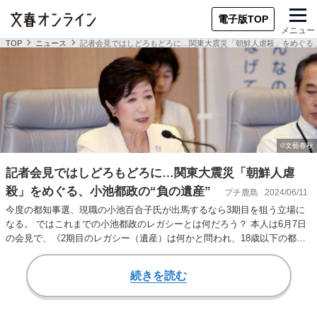
電子版TOP
メニュー
TOP
ニュース
記者会見ではしどろもどろに…関東大震災「朝鮮人虐殺」をめぐる、
記者会見ではしどろもどろに…関東大震災「朝鮮人虐
殺」をめぐる、小池都政の“負の遺産”
プチ鹿島
2024/06/11
今度の都知事選、現職の小池百合子氏が出馬するなら3期目を狙う立場に
なる。 ではこれまでの小池都政のレガシーとは何だろう？ 本人は6月7日
の会見で、《2期目のレガシー（遺産）は何かと問われ、18歳以下の都民
に月500…
続きを読む