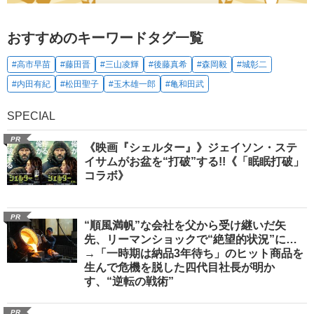
おすすめのキーワードタグ一覧
#高市早苗
#藤田晋
#三山凌輝
#後藤真希
#森岡毅
#城彰二
#内田有紀
#松田聖子
#玉木雄一郎
#亀和田武
SPECIAL
PR
《映画『シェルター』》ジェイソン・ステ
イサムがお盆を“打破”する!!《「眠眠打破」
コラボ》
PR
“順風満帆”な会社を父から受け継いだ矢
先、リーマンショックで“絶望的状況”に…
→「一時期は納品3年待ち」のヒット商品を
生んで危機を脱した四代目社長が明か
す、“逆転の戦術”
PR