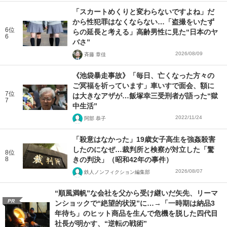
「スカートめくりと変わらないですよね」だ
から性犯罪はなくならない…「盗撮をいたず
6位
らの延長と考える」高齢男性に見た“日本のヤ
6
バさ”
2026/08/09
斉藤 章佳
《池袋暴走事故》「毎日、亡くなった方々の
ご冥福を祈っています」車いすで面会、額に
7位
は大きなアザが…飯塚幸三受刑者が語った“獄
7
中生活”
2022/11/24
阿部 恭子
「殺意はなかった」19歳女子高生を強姦殺害
したのになぜ…裁判所と検察が対立した「驚
8位
8
きの判決」（昭和42年の事件）
2026/08/07
鉄人ノンフィクション編集部
“順風満帆”な会社を父から受け継いだ矢先、リーマ
PR
ンショックで“絶望的状況”に…→「一時期は納品3
年待ち」のヒット商品を生んで危機を脱した四代目
社長が明かす、“逆転の戦術”