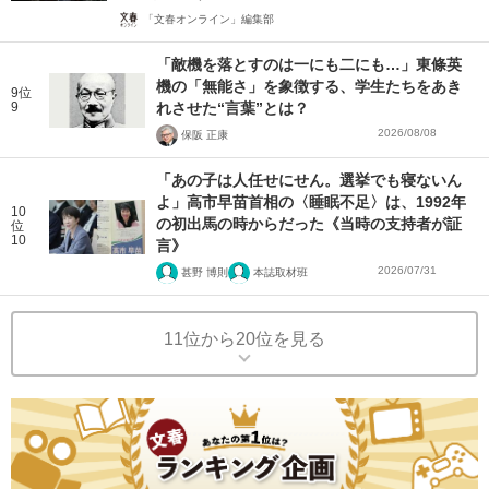
「文春オンライン」編集部
「敵機を落とすのは一にも二にも…」東條英
機の「無能さ」を象徴する、学生たちをあき
9位
9
れさせた“言葉”とは？
2026/08/08
保阪 正康
「あの子は人任せにせん。選挙でも寝ないん
よ」高市早苗首相の〈睡眠不足〉は、1992年
10
の初出馬の時からだった《当時の支持者が証
位
10
言》
2026/07/31
甚野 博則
本誌取材班
11位から20位を見る