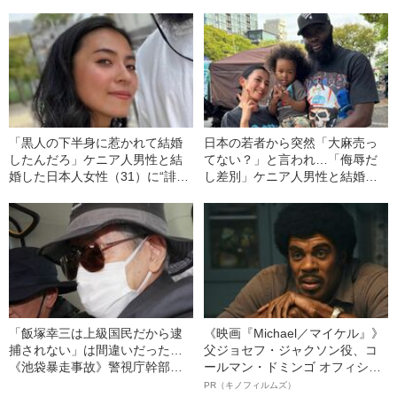
ど…《池袋暴走事故》父・飯塚
死傷の池袋暴走事故》飯塚幸三
幸三を説得できなかった「長男
の長男が直面した「加害者家族
の葛藤」
への暴力」
「黒人の下半身に惹かれて結婚
日本の若者から突然「大麻売っ
したんだろ」ケニア人男性と結
てない？」と言われ…「侮辱だ
婚した日本人女性（31）に“誹謗
し差別」ケニア人男性と結婚し
中傷”殺到…本人が語る、日本で
た日本人女性（31）が明か
感じる“外国人差別”のリアル
す、“排外主義的な風潮”への苦悩
「飯塚幸三は上級国民だから逮
《映画『Michael／マイケル』》
捕されない」は間違いだった…
父ジョセフ・ジャクソン役、コ
《池袋暴走事故》警視庁幹部が
ールマン・ドミンゴ オフィシャ
「自民党議員」に呼び出されて
ルインタビュー“観客を魅了した
PR（キノフィルムズ）