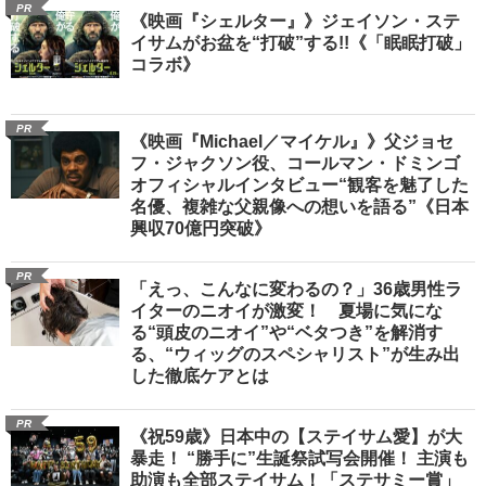
PR
《映画『シェルター』》ジェイソン・ステ
イサムがお盆を“打破”する!!《「眠眠打破」
コラボ》
PR
《映画『Michael／マイケル』》父ジョセ
フ・ジャクソン役、コールマン・ドミンゴ
オフィシャルインタビュー“観客を魅了した
名優、複雑な父親像への想いを語る”《日本
興収70億円突破》
PR
「えっ、こんなに変わるの？」36歳男性ラ
イターのニオイが激変！ 夏場に気にな
る“頭皮のニオイ”や“ベタつき”を解消す
る、“ウィッグのスペシャリスト”が生み出
した徹底ケアとは
PR
《祝59歳》日本中の【ステイサム愛】が大
暴走！ “勝手に”生誕祭試写会開催！ 主演も
助演も全部ステイサム！「ステサミー賞」