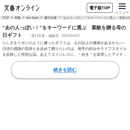
電子版TOP
メニュー
TOP
特集
the Style
週刊文春
“あの人っぽい！”をキーワードに選ぶ 素敵を
“あの人っぽい！”をキーワードに選ぶ 素敵を贈る母の
日ギフト
「週刊文春」編集部
2024/04/20
らしさをリボンのように纏ったギフトは、もの以上の価値があるから──
日頃の感謝の気持ちを込めて贈りたいのは、相手の好みやライフスタイル
を反映した特別な品。あえてエイジレスに、＂好き＂を追求したアイテム
を厳選してご紹介…
続きを読む