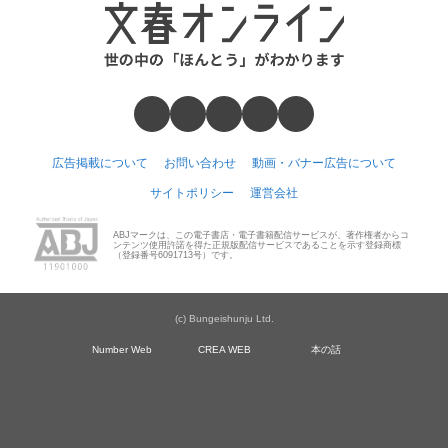
広告掲載について
お問い合わせ
動画・バナー広告について
サイトポリシー
運営会社
ABJマークは、この電子書店・電子書籍配信サービスが、著作権者からコ
ンテンツ使用許諾を得た正規版配信サービスであることを示す登録商標
（登録番号6091713号）です。
(c) Bungeishunju Ltd.
Number Web
CREA WEB
本の話