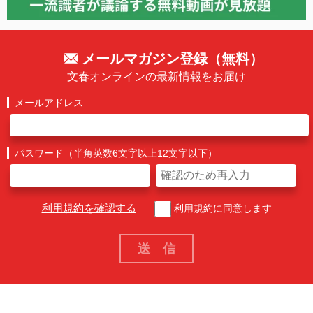
メールマガジン登録（無料）
文春オンラインの最新情報をお届け
メールアドレス
パスワード（半角英数6文字以上12文字以下）
利用規約を確認する
利用規約に同意します