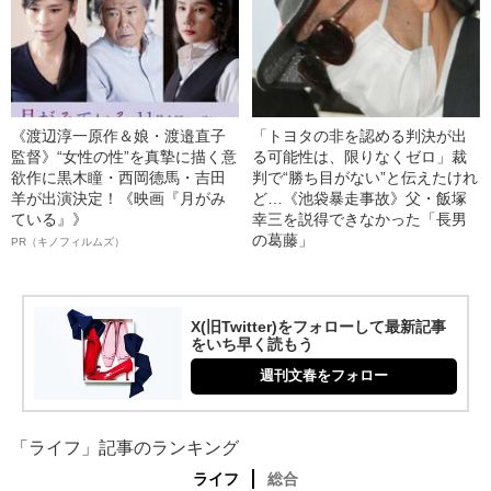
《渡辺淳一原作＆娘・渡邉直子
「トヨタの非を認める判決が出
監督》“女性の性”を真摯に描く意
る可能性は、限りなくゼロ」裁
欲作に黒木瞳・西岡德馬・吉田
判で“勝ち目がない”と伝えたけれ
羊が出演決定！《映画『月がみ
ど…《池袋暴走事故》父・飯塚
ている』》
幸三を説得できなかった「長男
の葛藤」
PR（キノフィルムズ）
X(旧Twitter)をフォローして最新記事
をいち早く読もう
週刊文春をフォロー
「ライフ」記事のランキング
ライフ
総合