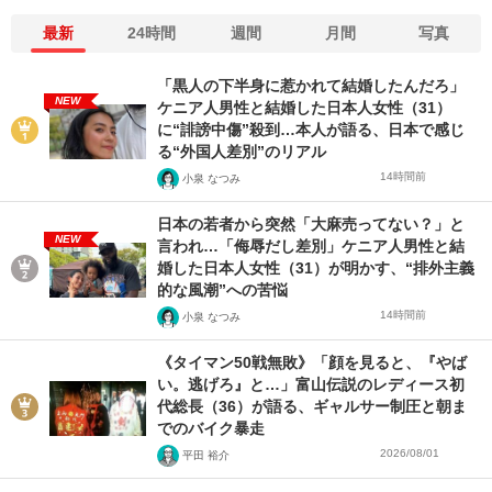
最新
24時間
週間
月間
写真
「黒人の下半身に惹かれて結婚したんだろ」
NEW
ケニア人男性と結婚した日本人女性（31）
に“誹謗中傷”殺到…本人が語る、日本で感じ
る“外国人差別”のリアル
14時間前
小泉 なつみ
日本の若者から突然「大麻売ってない？」と
NEW
言われ…「侮辱だし差別」ケニア人男性と結
婚した日本人女性（31）が明かす、“排外主義
的な風潮”への苦悩
14時間前
小泉 なつみ
《タイマン50戦無敗》「顔を見ると、『やば
い。逃げろ』と…」富山伝説のレディース初
代総長（36）が語る、ギャルサー制圧と朝ま
でのバイク暴走
2026/08/01
平田 裕介