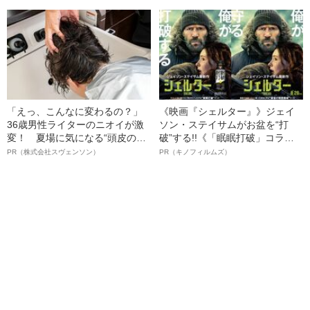
も逮捕を見送った理由
名優、複雑な父親像への想いを
語る”《日本興収70億円突破》
「えっ、こんなに変わるの？」
《映画『シェルター』》ジェイ
36歳男性ライターのニオイが激
ソン・ステイサムがお盆を“打
変！ 夏場に気になる“頭皮のニ
破”する!!《「眠眠打破」コラ
オイ”や“ベタつき”を解消す
ボ》
PR（株式会社スヴェンソン）
PR（キノフィルムズ）
る、“ウィッグのスペシャリス
ト”が生み出した徹底ケアとは