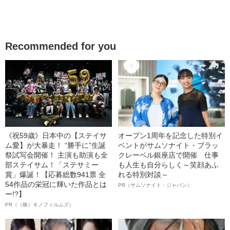
Recommended for you
《祝59歳》日本中の【ステイサ
オープン1周年を記念した特別イ
ム愛】が大暴走！ “勝手に”生誕
ベントがサムソナイト・ブラッ
祭試写会開催！ 主演も助演も全
クレーベル銀座店で開催 仕事
部ステイサム！「ステサミー
も人生も自分らしく～笑顔あふ
賞」爆誕！【応募総数941票 全
れる特別対談～
54作品の栄冠に輝いた作品とは
PR（サムソナイト・ジャパン）
ー!?】
PR（（株）キノフィルムズ）