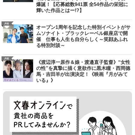
爆誕！【応募総数941票 全54作品の栄冠に
輝いた作品とはー!?】
PR
オープン1周年を記念した特別イベントがサ
ムソナイト・ブラックレーベル銀座店で開
催 仕事も人生も自分らしく～笑顔あふれ
る特別対談～
PR
《渡辺淳一原作＆娘・渡邉直子監督》“女性
の性”を真摯に描く意欲作に黒木瞳・西岡德
馬・吉田羊が出演決定！《映画『月がみて
いる』》