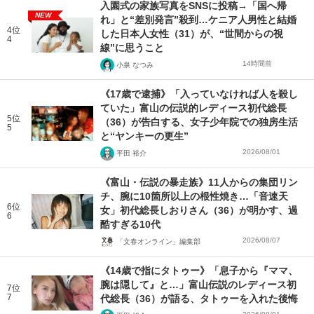
入園式の家族写真をSNSに投稿→「国へ帰
NEW
れ」と“差別発言”殺到…ケニア人男性と結婚
4位
した日本人女性（31）が、“世間からの視
4
線”に思うこと
14時間前
小泉 なつみ
《17歳で逮捕》「入っていなければ人を殺し
ていた」富山の伝説的レディース初代総長
5位
（36）が告白する、女子少年院での独房生活
5
と“ヤンキーの更生”
2026/08/01
平田 裕介
《富山・伝説の暴走族》11人からの集団リン
チ、腕に10箇所以上の根性焼き…「音速天
6位
女」初代総長しおりさん（36）が明かす、過
6
酷すぎる10代
2026/08/07
「文春オンライン」編集部
《14歳で指にタトゥー》「息子から『ママ、
腕は隠して』と…」富山伝説のレディース初
7位
7
代総長（36）が語る、タトゥーを入れた後悔