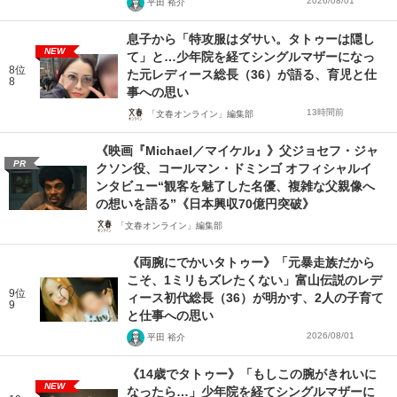
2026/08/01
平田 裕介
息子から「特攻服はダサい。タトゥーは隠し
NEW
て」と…少年院を経てシングルマザーになっ
8位
た元レディース総長（36）が語る、育児と仕
8
事への思い
13時間前
「文春オンライン」編集部
《映画『Michael／マイケル』》父ジョセフ・ジャ
PR
クソン役、コールマン・ドミンゴ オフィシャルイ
ンタビュー“観客を魅了した名優、複雑な父親像へ
の想いを語る”《日本興収70億円突破》
「文春オンライン」編集部
《両腕にでかいタトゥー》「元暴走族だから
こそ、1ミリもズレたくない」富山伝説のレデ
9位
ィース初代総長（36）が明かす、2人の子育て
9
と仕事への思い
2026/08/01
平田 裕介
《14歳でタトゥー》「もしこの腕がきれいに
NEW
なったら…」少年院を経てシングルマザーに