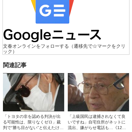
文春オンラインをフォローする
（遷移先で☆マークをクリ
ック）
関連記事
「トヨタの非を認める判決が出
「上級国民は逮捕されなくて良
る可能性は、限りなくゼロ」裁
いですね」自宅住所がネットに
判で“勝ち目がない”と伝えたけれ
流出、嫌がらせ電話も…《12人