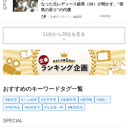
10
なった元レディース総長（36）が明かす、“若
位
10
気の至り”の代償
13時間前
「文春オンライン」編集部
11位から20位を見る
おすすめのキーワードタグ一覧
#藤田晋
#三山凌輝
#高市早苗
#後藤真希
#森岡毅
#城彰二
#内田有紀
#松田聖子
#玉木雄一郎
#亀和田武
SPECIAL