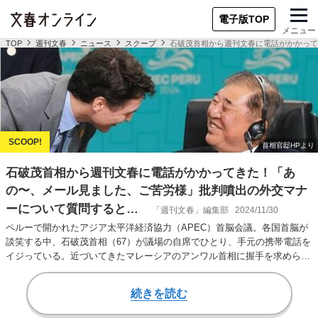
電子版TOP
メニュー
TOP
週刊文春
ニュース
スクープ
石破茂首相から週刊文春に電話がかかって
石破茂首相から週刊文春に電話がかかってきた！「あ
の〜、メール見ました、ご苦労様」批判噴出の外交マナ
ーについて質問すると…
「週刊文春」編集部
2024/11/30
ペルーで開かれたアジア太平洋経済協力（APEC）首脳会議。各国首脳が
談笑する中、石破茂首相（67）が議場の自席でひとり、手元の携帯電話を
イジっている。近づいてきたマレーシアのアンワル首相に握手を求めら
れ、笑顔で応じ…
続きを読む