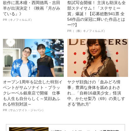
欲作に黒木瞳・西岡德馬・吉田
祭試写会開催！ 主演も助演も全
羊が出演決定！《映画『月がみ
部ステイサム！「ステサミー
ている』》
賞」爆誕！【応募総数941票 全
54作品の栄冠に輝いた作品とは
PR（キノフィルムズ）
ー!?】
PR（（株）キノフィルムズ）
オープン1周年を記念した特別イ
ヤクザ顔負けの「血みどろ情
ベントがサムソナイト・ブラッ
事」豊満な身体を舐めまわさ
クレーベル銀座店で開催 仕事
れ…「自称16歳美少女」怪演
も人生も自分らしく～笑顔あふ
中、かたせ梨乃（69）の美しす
れる特別対談～
ぎる“熟れ方”
PR（サムソナイト・ジャパン）