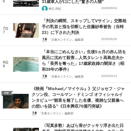
6
31歳軍人が口にした“驚きの人物”
2026/08/04
神立 尚紀
「判決の瞬間、スキップしてVサイン」交際相
手の乳首と指を切断した佐藤紗希被告（当時
7位
7
23）に下された判決
2026/06/26
「文春オンライン」編集部
「本当にごめんなさい」生後5ヵ月の赤ん坊を
風呂に沈めて殺害…人気タレント高島忠夫か
8位
ら「長男を奪った」17歳家政婦の闇深さ（昭
8
和39年の事件）
2026/03/13
「文春オンライン」編集部
《映画『Michael／マイケル』》父ジョセフ・ジャ
PR
クソン役、コールマン・ドミンゴ オフィシャルイ
ンタビュー“観客を魅了した名優、複雑な父親像へ
の想いを語る”《日本興収70億円突破》
「文春オンライン」編集部
〈写真多数〉あばら骨がクッキリ浮き出た日