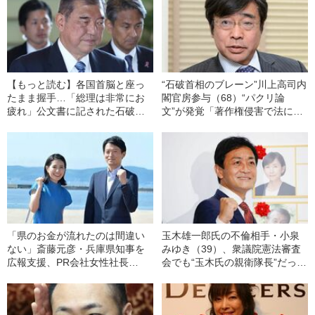
【もっと読む】各国首脳と座っ
“石破首相のブレーン”川上高司内
たまま握手…「総理は非常にお
閣官房参与（68）“パクリ論
疲れ」公文書に記された石破茂
文”が発覚「著作権侵害で法に反
首相の体調不安〈外務省は「本
する可能性も…」
件は回答しない」〉
「県のお金が流れたのは間違い
玉木雄一郎氏の不倫相手・小泉
ない」斎藤元彦・兵庫県知事を
みゆき（39）、衆議院憲法審査
広報支援、PR会社女性社長
会でも“玉木氏の親衛隊長”だった
（32）の“過去” 自治体か
《傍聴席で玉木氏をヤジった相
ら“1800万円超”を受注した
手を指さし……》
「SNSのプロ」