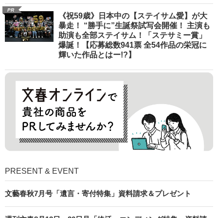
PR
《祝59歳》日本中の【ステイサム愛】が大
暴走！ “勝手に”生誕祭試写会開催！ 主演も
助演も全部ステイサム！「ステサミー賞」
爆誕！【応募総数941票 全54作品の栄冠に
輝いた作品とはー!?】
PRESENT & EVENT
文藝春秋7月号「遺言・寄付特集」資料請求＆プレゼント