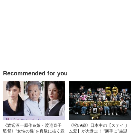
Recommended for you
《渡辺淳一原作＆娘・渡邉直子
《祝59歳》日本中の【ステイサ
監督》“女性の性”を真摯に描く意
ム愛】が大暴走！ “勝手に”生誕