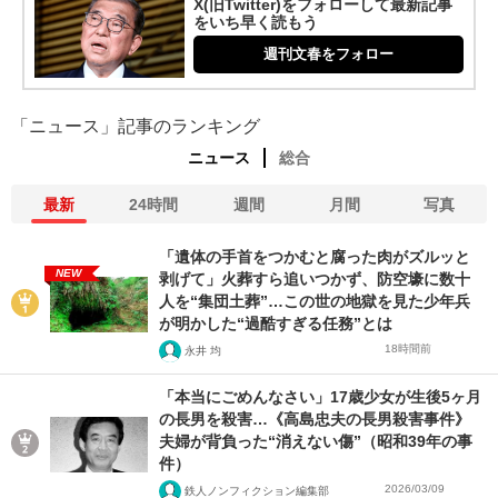
X(旧Twitter)をフォローして最新記事
をいち早く読もう
週刊文春をフォロー
「ニュース」記事のランキング
ニュース
総合
最新
24時間
週間
月間
写真
「遺体の手首をつかむと腐った肉がズルッと
NEW
剥げて」火葬すら追いつかず、防空壕に数十
人を“集団土葬”…この世の地獄を見た少年兵
が明かした“過酷すぎる任務”とは
18時間前
永井 均
「本当にごめんなさい」17歳少女が生後5ヶ月
の長男を殺害…《高島忠夫の長男殺害事件》
夫婦が背負った“消えない傷”（昭和39年の事
件）
2026/03/09
鉄人ノンフィクション編集部