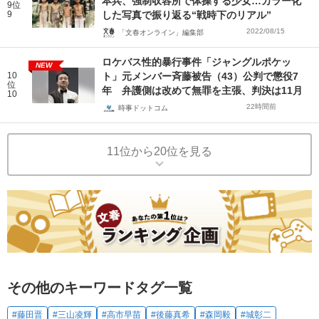
本兵、強制収容所で体操する少女…カラー化
9位
9
した写真で振り返る“戦時下のリアル”
2022/08/15
「文春オンライン」編集部
ロケバス性的暴行事件「ジャングルポケッ
NEW
10
ト」元メンバー斉藤被告（43）公判で懲役7
位
年 弁護側は改めて無罪を主張、判決は11月
10
22時間前
時事ドットコム
11位から20位を見る
その他のキーワードタグ一覧
#藤田晋
#三山凌輝
#高市早苗
#後藤真希
#森岡毅
#城彰二