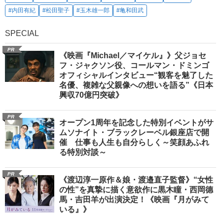
#内田有紀
#松田聖子
#玉木雄一郎
#亀和田武
SPECIAL
PR
《映画『Michael／マイケル』》父ジョセ
フ・ジャクソン役、コールマン・ドミンゴ
オフィシャルインタビュー“観客を魅了した
名優、複雑な父親像への想いを語る”《日本
興収70億円突破》
PR
オープン1周年を記念した特別イベントがサ
ムソナイト・ブラックレーベル銀座店で開
催 仕事も人生も自分らしく～笑顔あふれ
る特別対談～
PR
《渡辺淳一原作＆娘・渡邉直子監督》“女性
の性”を真摯に描く意欲作に黒木瞳・西岡德
馬・吉田羊が出演決定！《映画『月がみて
いる』》