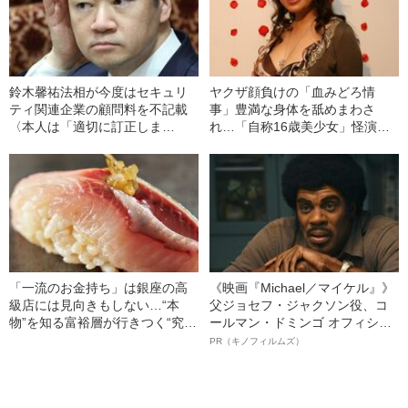
鈴木馨祐法相が今度はセキュリ
ヤクザ顔負けの「血みどろ情
ティ関連企業の顧問料を不記載
事」豊満な身体を舐めまわさ
〈本人は「適切に訂正しま
れ…「自称16歳美少女」怪演
す」〉
中、かたせ梨乃（69）の美しす
ぎる“熟れ方”
「一流のお金持ち」は銀座の高
《映画『Michael／マイケル』》
級店には見向きもしない…“本
父ジョセフ・ジャクソン役、コ
物”を知る富裕層が行きつく“究極
ールマン・ドミンゴ オフィシャ
のスシ”の正体
ルインタビュー“観客を魅了した
PR（キノフィルムズ）
名優、複雑な父親像への想いを
語る”《日本興収70億円突破》