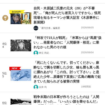
自民・木原誠二氏妻の元夫（28）が“不審
SCOOP!
死”…「俺が死んだら迷宮入りですから」怪死
現場を知るキーマンが重大証言《木原事件に
新展開》
2026/08/05
「週刊文春」編集部
「特攻で715人が戦死」「米軍からは“馬鹿”扱
い」…発案者なのに「人間爆弾・桜花」に乗
4位
4
れなかった男のその後
2026/08/04
神立 尚紀
「死にたくないんです。切ってください」麻
酔なしで腕を切断した少女、瞼も唇も真っ黒
NEW
に腫れあがり「この仇、討って下さい」と息
5位
5
絶えた少年…原爆投下直後に“広島の離島で起
きていた知られざる被害の実情
18時間前
永井 均
戦争末期の日本軍が作ろうとしたのは「人間
爆弾」だった…「いったい誰を乗せるんだ」
6位