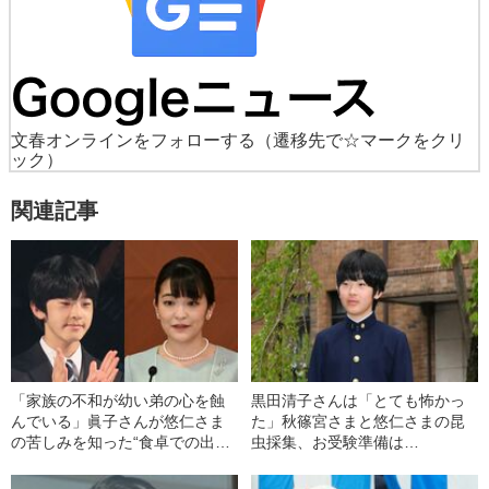
文春オンラインをフォローする
（遷移先で☆マークをクリ
ック）
関連記事
「家族の不和が幼い弟の心を蝕
黒田清子さんは「とても怖かっ
んでいる」眞子さんが悠仁さま
た」秋篠宮さまと悠仁さまの昆
の苦しみを知った“食卓での出来
虫採集、お受験準備は…
事”〈秋篠宮家秘録〉