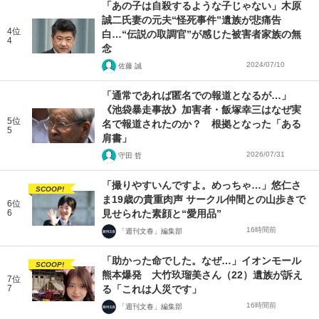
「あの子は自殺するような子じゃない」木原
誠二氏妻の元夫“怪死事件”遺族が悲痛告
4位
白…“伝説の取調官”が感じた被害者家族の無
4
念
2024/07/10
佐藤 誠
「通常であれば匿名での報道となるが…」
《池袋暴走事故》加害者・飯塚幸三はなぜ実
5位
名で報道されたのか？ 根拠となった「ある
5
肩書」
2026/07/31
守田 哲
「撮りやすいんですよ。めっちゃ…」悠仁さ
SCOOP!
ま19歳の貴重肉声 サークル仲間との山歩きで
6位
6
見せられた素顔と“愛用品”
16時間前
「週刊文春」編集部
「助かった命でした。なぜ…」イオンモール
SCOOP!
熊本爆発 大竹玖瑠美さん（22）遺族が訴え
7位
7
る「これは人災です」
16時間前
「週刊文春」編集部