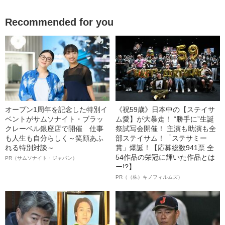
Recommended for you
オープン1周年を記念した特別イ
《祝59歳》日本中の【ステイサ
ベントがサムソナイト・ブラッ
ム愛】が大暴走！ “勝手に”生誕
クレーベル銀座店で開催 仕事
祭試写会開催！ 主演も助演も全
も人生も自分らしく～笑顔あふ
部ステイサム！「ステサミー
れる特別対談～
賞」爆誕！【応募総数941票 全
54作品の栄冠に輝いた作品とは
PR（サムソナイト・ジャパン）
ー!?】
PR（（株）キノフィルムズ）