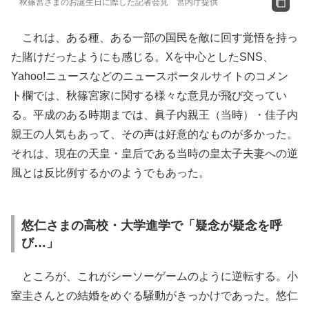
秋篠宮さまのお誕生日に際した記者会見 宮内庁提供
これは、ある種、ある一部の国民を敵に回す覚悟を持っ
た賭けだったようにも感じる。Xを中心としたSNS、
Yahoo!ニュースなどのニュースポータルサイトのコメン
ト欄では、秋篠宮家に関する様々な意見が飛び交ってい
る。平成のある時期までは、眞子内親王（当時）・佳子内
親王の人気もあって、その声は好意的なものが多かった。
それは、現在の天皇・皇后である当時の皇太子夫妻への逆
風とは反比例するかのようでもあった。
悠仁さまの高校・大学進学で「疑念が疑念を呼
び…」
ところが、これがシーソーゲームのように逆転する。小
室圭さんとの結婚をめぐる騒動がきっかけであった。悠仁