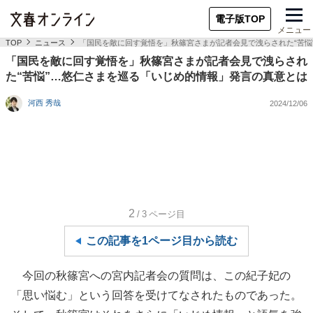
電子版TOP
メニュー
TOP
ニュース
「国民を敵に回す覚悟を」秋篠宮さまが記者会見で洩らされた“苦悩
「国民を敵に回す覚悟を」秋篠宮さまが記者会見で洩らされ
た“苦悩”…悠仁さまを巡る「いじめ的情報」発言の真意とは
河西 秀哉
2024/12/06
2
/3
ページ目
この記事を1ページ目から読む
今回の秋篠宮への宮内記者会の質問は、この紀子妃の
「思い悩む」という回答を受けてなされたものであった。