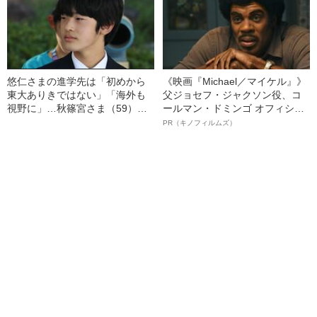
悠仁さまの進学先は「初めから
《映画『Michael／マイケル』》
東大ありきではない」「海外も
父ジョセフ・ジャクソン役、コ
視野に」…秋篠宮さま（59）異
ールマン・ドミンゴ オフィシャ
例の“留学発言”の意味は
ルインタビュー“観客を魅了した
PR（キノフィルムズ）
名優、複雑な父親像への想いを
語る”《日本興収70億円突破》