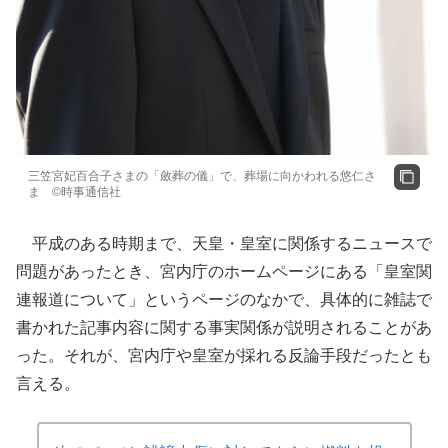
三笠宮妃百合子さまの「斂葬の儀」で、葬場に向かわれる悠仁さ
ま ©時事通信社
平成のある時期まで、天皇・皇室に関係するニュースで
問題があったとき、宮内庁のホームページにある「皇室関
連報道について」というページのなかで、具体的に雑誌で
書かれた記事内容に関する事実関係が説明されることがあ
った。それが、宮内庁や皇室が採れる反論手段だったとも
言える。