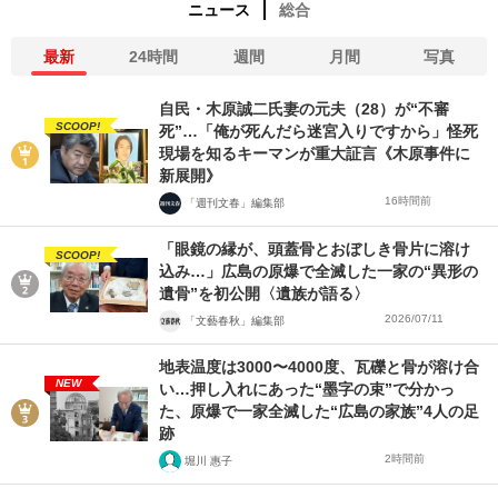
ニュース
総合
最新
24時間
週間
月間
写真
自民・木原誠二氏妻の元夫（28）が“不審
SCOOP!
死”…「俺が死んだら迷宮入りですから」怪死
現場を知るキーマンが重大証言《木原事件に
新展開》
16時間前
「週刊文春」編集部
「眼鏡の縁が、頭蓋骨とおぼしき骨片に溶け
SCOOP!
込み…」広島の原爆で全滅した一家の“異形の
遺骨”を初公開〈遺族が語る〉
2026/07/11
「文藝春秋」編集部
地表温度は3000〜4000度、瓦礫と骨が溶け合
NEW
い…押し入れにあった“墨字の束”で分かっ
た、原爆で一家全滅した“広島の家族”4人の足
跡
2時間前
堀川 惠子