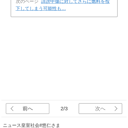
次のページ
誹謗中傷に対してさらに燃料を投
下してしまう可能性も…
前へ
次へ
2/3
ニュース
皇室
社会
#悠仁さま