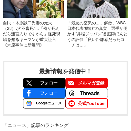
自民・木原誠二氏妻の元夫
「最悪の空気のまま解散」WBC
（28）が“不審死”…「俺が死ん
日本代表“敗戦”の真実 選手が明
だら迷宮入りですから」怪死現
かす“井端ジャパン”首脳陣ほんと
場を知るキーマンが重大証言
うの評価「良い距離感だったコ
《木原事件に新展開》
ーチは…」
最新情報を発信中！
フォロー
メルマガ登録
フォロー
公式YouTube
Googleニュース
「ニュース」記事のランキング