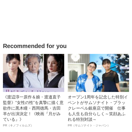
Recommended for you
《渡辺淳一原作＆娘・渡邉直子
オープン1周年を記念した特別イ
監督》“女性の性”を真摯に描く意
ベントがサムソナイト・ブラッ
欲作に黒木瞳・西岡德馬・吉田
クレーベル銀座店で開催 仕事
羊が出演決定！《映画『月がみ
も人生も自分らしく～笑顔あふ
ている』》
れる特別対談～
PR（キノフィルムズ）
PR（サムソナイト・ジャパン）