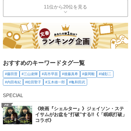
11位から20位を見る
おすすめのキーワードタグ一覧
#藤田晋
#三山凌輝
#高市早苗
#後藤真希
#森岡毅
#城彰二
#内田有紀
#松田聖子
#玉木雄一郎
#亀和田武
SPECIAL
PR
《映画『シェルター』》ジェイソン・ステ
イサムがお盆を“打破”する!!《「眠眠打破」
コラボ》