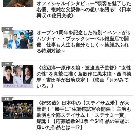
オフィシャルインタビュー“観客を魅了した
名優、複雑な父親像への想いを語る”《日本
興収70億円突破》
PR
オープン1周年を記念した特別イベントがサ
ムソナイト・ブラックレーベル銀座店で開
催 仕事も人生も自分らしく～笑顔あふれ
る特別対談～
PR
《渡辺淳一原作＆娘・渡邉直子監督》“女性
の性”を真摯に描く意欲作に黒木瞳・西岡德
馬・吉田羊が出演決定！《映画『月がみて
いる』》
PR
《祝59歳》日本中の【ステイサム愛】が大
暴走！ “勝手に”生誕祭試写会開催！ 主演も
助演も全部ステイサム！「ステサミー賞」
爆誕！【応募総数941票 全54作品の栄冠に
輝いた作品とはー!?】