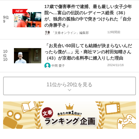
17歳で傷害事件で逮捕、最も厳しい女子少年
NEW
院へ…富山の伝説のレディース総長（36）
9位
が、独房の孤独の中で突きつけられた「自分
9
の身勝手さ」
12時間前
「文春オンライン」編集部
「お見合い50回しても結婚が決まらないんだ
10
ったら僕が…」元・商社マンの村田知晴さん
位
（43）が京都の名料亭に婿入りした理由
10
2024/11/16
中岡 愛子
11位から20位を見る