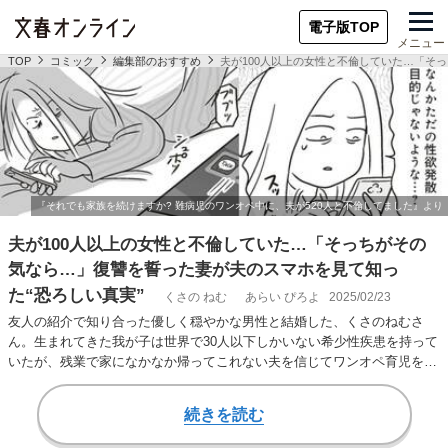
電子版TOP
メニュー
TOP
コミック
編集部のおすすめ
夫が100人以上の女性と不倫していた…「そ
夫が100人以上の女性と不倫していた…「そっちがその
気なら…」復讐を誓った妻が夫のスマホを見て知っ
た“恐ろしい真実”
くさの ねむ
あらい ぴろよ
2025/02/23
友人の紹介で知り合った優しく穏やかな男性と結婚した、くさのねむさ
ん。生まれてきた我が子は世界で30人以下しかいない希少性疾患を持って
いたが、残業で家になかなか帰ってこれない夫を信じてワンオペ育児を続
けていた。 しか…
続きを読む