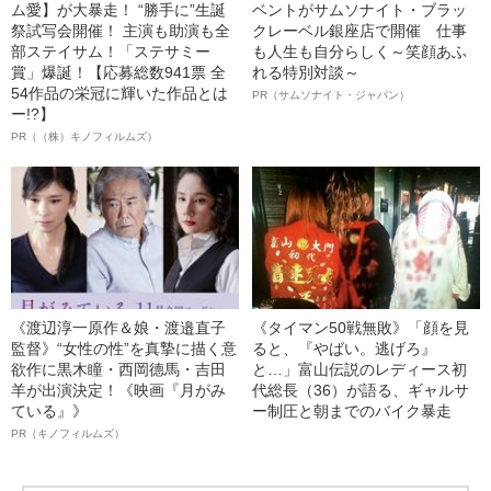
ム愛】が大暴走！ “勝手に”生誕
ベントがサムソナイト・ブラッ
祭試写会開催！ 主演も助演も全
クレーベル銀座店で開催 仕事
部ステイサム！「ステサミー
も人生も自分らしく～笑顔あふ
賞」爆誕！【応募総数941票 全
れる特別対談～
54作品の栄冠に輝いた作品とは
PR（サムソナイト・ジャパン）
ー!?】
PR（（株）キノフィルムズ）
《渡辺淳一原作＆娘・渡邉直子
《タイマン50戦無敗》「顔を見
監督》“女性の性”を真摯に描く意
ると、『やばい。逃げろ』
欲作に黒木瞳・西岡德馬・吉田
と…」富山伝説のレディース初
羊が出演決定！《映画『月がみ
代総長（36）が語る、ギャルサ
ている』》
ー制圧と朝までのバイク暴走
PR（キノフィルムズ）