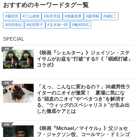
おすすめのキーワードタグ一覧
#藤田晋
#三山凌輝
#高市早苗
#後藤真希
#森岡毅
#城彰二
#内田有紀
#松田聖子
#玉木雄一郎
#亀和田武
SPECIAL
PR
《映画『シェルター』》ジェイソン・ステ
イサムがお盆を“打破”する!!《「眠眠打破」
コラボ》
PR
「えっ、こんなに変わるの？」36歳男性ラ
イターのニオイが激変！ 夏場に気にな
る“頭皮のニオイ”や“ベタつき”を解消す
る、“ウィッグのスペシャリスト”が生み出
した徹底ケアとは
PR
《映画『Michael／マイケル』》父ジョセ
フ・ジャクソン役、コールマン・ドミンゴ