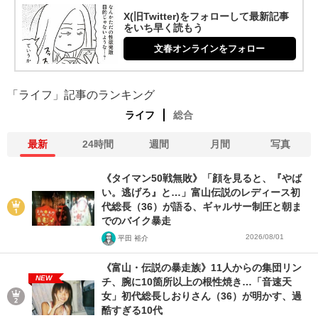
X(旧Twitter)をフォローして最新記事
をいち早く読もう
文春オンラインをフォロー
「ライフ」記事のランキング
ライフ
総合
最新
24時間
週間
月間
写真
《タイマン50戦無敗》「顔を見ると、『やば
い。逃げろ』と…」富山伝説のレディース初
代総長（36）が語る、ギャルサー制圧と朝ま
でのバイク暴走
2026/08/01
平田 裕介
《富山・伝説の暴走族》11人からの集団リン
NEW
チ、腕に10箇所以上の根性焼き…「音速天
女」初代総長しおりさん（36）が明かす、過
酷すぎる10代