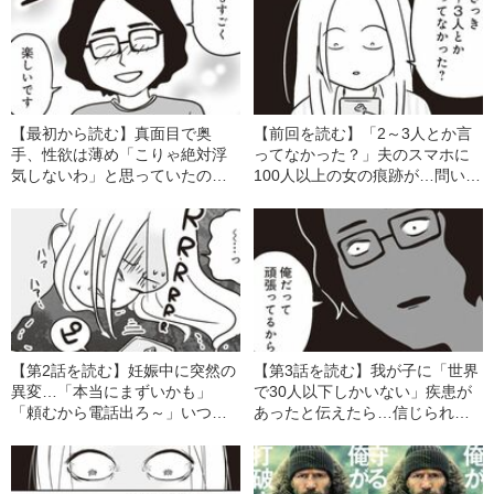
【最初から読む】真面目で奥
【前回を読む】「2～3人とか言
手、性欲は薄め「こりゃ絶対浮
ってなかった？」夫のスマホに
気しないわ」と思っていたの
100人以上の女の痕跡が…問い詰
に…結婚後にわかった“理想の
めた妻に対する“最悪の開き直り”
夫”のウラの顔
【第2話を読む】妊娠中に突然の
【第3話を読む】我が子に「世界
異変…「本当にまずいかも」
で30人以下しかいない」疾患が
「頼むから電話出ろ～」いつも
あったと伝えたら…信じられな
忙しそうな夫に妻が感じた“妙な
い夫の反応に妻は呆然「え？ な
ズレ”
にこの人…」