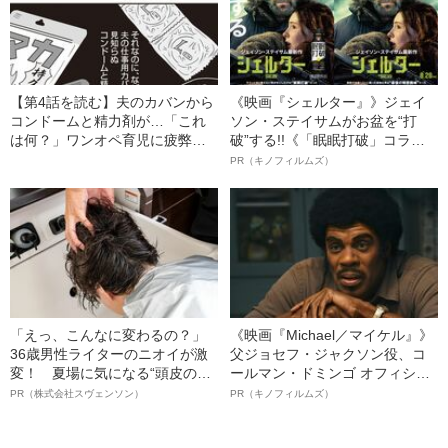
【第4話を読む】夫のカバンから
《映画『シェルター』》ジェイ
コンドームと精力剤が…「これ
ソン・ステイサムがお盆を“打
は何？」ワンオペ育児に疲弊し
破”する!!《「眠眠打破」コラ
た妻に夫が返した“驚きの言い訳”
ボ》
PR（キノフィルムズ）
「えっ、こんなに変わるの？」
《映画『Michael／マイケル』》
36歳男性ライターのニオイが激
父ジョセフ・ジャクソン役、コ
変！ 夏場に気になる“頭皮のニ
ールマン・ドミンゴ オフィシャ
オイ”や“ベタつき”を解消す
ルインタビュー“観客を魅了した
PR（株式会社スヴェンソン）
PR（キノフィルムズ）
る、“ウィッグのスペシャリス
名優、複雑な父親像への想いを
ト”が生み出した徹底ケアとは
語る”《日本興収70億円突破》