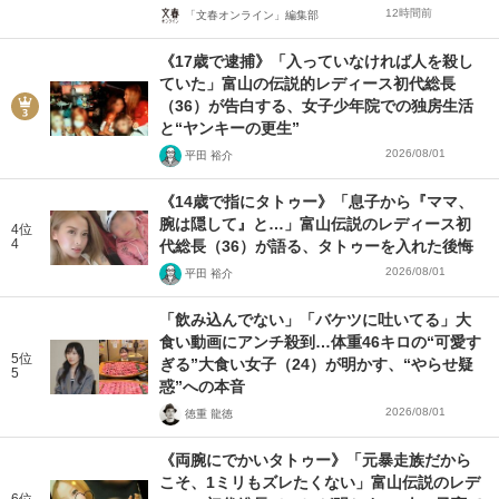
12時間前
「文春オンライン」編集部
《17歳で逮捕》「入っていなければ人を殺し
ていた」富山の伝説的レディース初代総長
（36）が告白する、女子少年院での独房生活
と“ヤンキーの更生”
2026/08/01
平田 裕介
《14歳で指にタトゥー》「息子から『ママ、
腕は隠して』と…」富山伝説のレディース初
4位
4
代総長（36）が語る、タトゥーを入れた後悔
2026/08/01
平田 裕介
「飲み込んでない」「バケツに吐いてる」大
食い動画にアンチ殺到…体重46キロの“可愛す
5位
ぎる”大食い女子（24）が明かす、“やらせ疑
5
惑”への本音
2026/08/01
徳重 龍徳
《両腕にでかいタトゥー》「元暴走族だから
こそ、1ミリもズレたくない」富山伝説のレデ