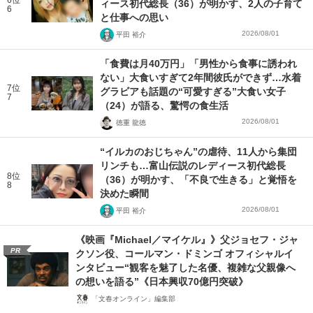
6位
ィース初代総長（36）が明かす、2人の子育て
6
と仕事への思い
2026/08/01
平田 裕介
「食費は月40万円」「男性から食事に誘われ
ない」大食いすぎて2年間彼氏ができず…水着
7位
グラビアも話題の“可愛すぎる”大食い女子
7
（24）が語る、驚愕の食生活
2026/08/01
徳重 龍徳
“イルカのおじちゃん”の虐待、11人から集団
リンチも…富山伝説のレディース初代総長
8位
（36）が明かす、「不良で生きる」と覚悟を
8
決めた瞬間
2026/08/01
平田 裕介
《映画『Michael／マイケル』》父ジョセフ・ジャ
PR
クソン役、コールマン・ドミンゴ オフィシャルイ
ンタビュー“観客を魅了した名優、複雑な父親像へ
の想いを語る”《日本興収70億円突破》
「文春オンライン」編集部