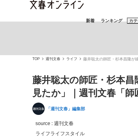
新着
ランキング
カテ
スクープ
ニュー
TOP
週刊文春
ライフ
藤井聡太の師匠・杉本昌隆が
おすすめのキ
#藤田晋
#三
藤井聡太の師匠・杉本昌
#玉木雄一郎
見たか」｜週刊文春「師
「週刊文春」編集部
「90%は失敗する。でも…」本田圭佑が初め
終戦から81年
source :
週刊文春
ライフ
ライフスタイル