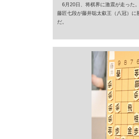
6月20日、将棋界に激震が走った
藤匠七段が藤井聡太叡王（八冠）に
だ。