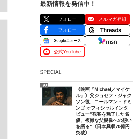
最新情報を発信中！
フォロー
メルマガ登録
フォロー
Googleニュース
公式YouTube
SPECIAL
PR
《映画『Michael／マイケ
ル』》父ジョセフ・ジャク
ソン役、コールマン・ドミ
ンゴ オフィシャルインタ
ビュー“観客を魅了した名
優、複雑な父親像への想い
を語る”《日本興収70億円
突破》