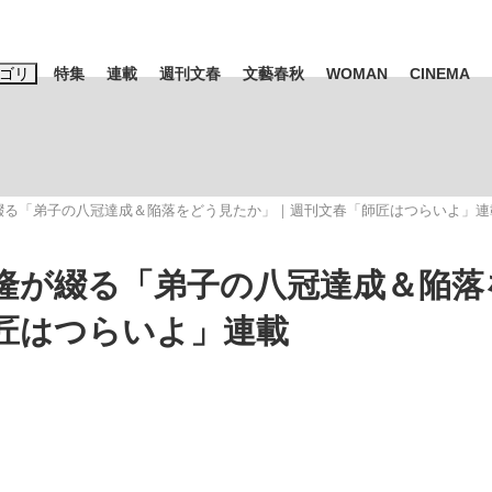
ゴリ
特集
連載
週刊文春
文藝春秋
WOMAN
CINEMA
キーワード入力
ス
エンタメ
ライフ
ビジネス
綴る「弟子の八冠達成＆陥落をどう見たか」｜週刊文春「師匠はつらいよ」連
ーワードタグ一覧
山凌輝
#高市早苗
#後藤真希
#森岡毅
#城彰二
#内田有紀
隆が綴る「弟子の八冠達成＆陥落
観る将棋、読
#亀和田武
匠はつらいよ」連載
て明かした日本代表監督に...
「最悪の空気のまま解散」W