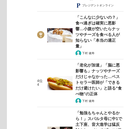
プレジデントオンライン
「こんなに少ないの？」
食べ過ぎは確実に悪影
響…小腹が空いたらナッ
ツやチーズを食べる人が
知らない「本当の適正
量」
下村 健寿
「老化が加速」「脳に悪
影響も」ナッツやチーズ
だけじゃなかった…ベス
4位
トセラー医師が「できる
4
だけ避けたい」と語る“食
べ物”の正体
下村 健寿
「勉強もちゃんとやるか
ら！」スパルタ母に中1で
土下座、音大進学は猛反