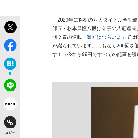
2023年に将棋の八大タイトル全制
師匠・杉本昌隆八段は弟子の八冠達成
刊文春の連載「
師匠はつらいよ
」では
が綴られています。まもなく200回
す！（今なら99円ですべての記事を読む
「敗因分析は一切聞かれなかった」侍ジャパン選
キングの誕生を、目撃せよ。
0
the Style
「目標達成できなかったからと言って…」サッ
コピー