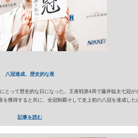
もっと見る
八冠達成、歴史的な夜
棋界にとって歴史的な日になった。王座戦第4局で藤井聡太七冠が
王座を獲得すると共に、全冠制覇そして史上初の八冠を達成した
記事を読む