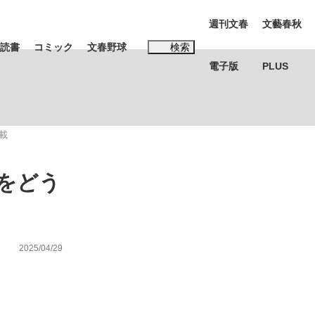
週刊文春
文藝春秋
読書
コミック
文春野球
検索
電子版
PLUS
インタビュー
読書
載
#松田聖子
をどう
む将棋
2025/04/29
BC日本代表“敗戦”の真実 選手が明かす...