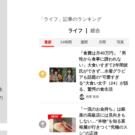
「ライフ」記事のランキング
ライフ
総合
最新
24時間
週間
月間
写真
「食費は月40万円」「男
性から食事に誘われな
い」大食いすぎて2年間彼
氏ができず…水着グラビ
アも話題の“可愛すぎ
る”大食い女子（24）が語
る、驚愕の食生活
永
徳重 龍徳
の
「一流のお金持ち」は銀
座の高級店には見向きも
NEW
しない…“本物”を知る富
裕層が行きつく“究極のス
シ”の正体