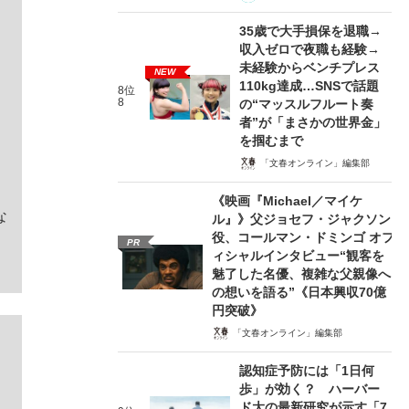
35歳で大手損保を退職→
収入ゼロで夜職も経験→
未経験からベンチプレス
NEW
110kg達成…SNSで話題
8位
8
の“マッスルフルート奏
者”が「まさかの世界金」
を掴むまで
「文春オンライン」編集部
《映画『Michael／マイケ
な
ル』》父ジョセフ・ジャクソン
役、コールマン・ドミンゴ オフ
PR
ィシャルインタビュー“観客を
魅了した名優、複雑な父親像へ
の想いを語る”《日本興収70億
円突破》
「文春オンライン」編集部
認知症予防には「1日何
歩」が効く？ ハーバー
ド大の最新研究が示す「7