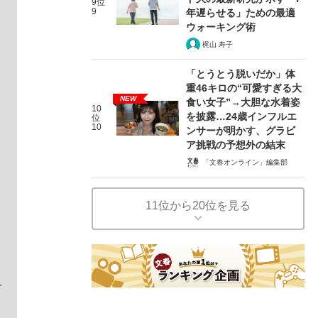
9位
9
年遅らせる」ための最適
ウォーキング術
梶山 寿子
「とうとう脱いだか」体
重46キロの“可愛すぎる大
NEW
食い女子”→大胆な水着姿
10
を披露…24歳インフルエ
位
10
ンサーが明かす、グラビ
ア挑戦の予想外の結末
「文春オンライン」編集部
11位から20位を見る
チ
一