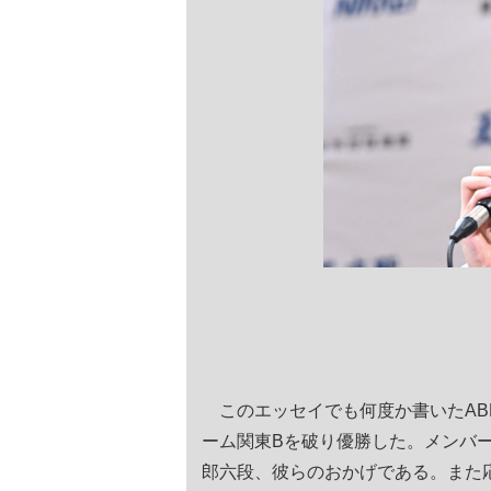
このエッセイでも何度か書いたAB
ーム関東Bを破り優勝した。メンバ
郎六段、彼らのおかげである。また