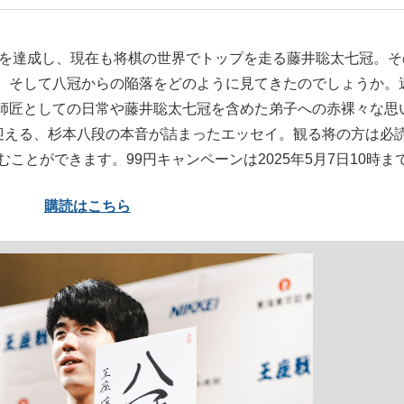
覇を達成し、現在も将棋の世界でトップを走る藤井聡太七冠。そ
いまさら聞け
、そして八冠からの陥落をどのように見てきたのでしょうか。
師匠としての日常や藤井聡太七冠を含めた弟子への赤裸々な思
を迎える、杉本八段の本音が詰まったエッセイ。観る将の方は必
ことができます。99円キャンペーンは2025年5月7日10時ま
手が証言した“NPB聞...
「クマが悪者扱いされているの
購読はこちら
もっと見る
カー日本代表・森保一監督...