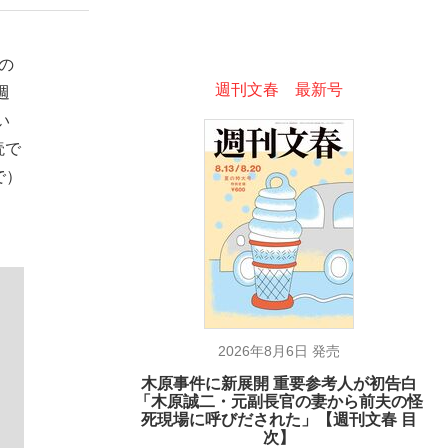
の
ない資産運用のすべて
週刊文春 最新号
週
い
読で
で）
が悲しい」『北の国から』倉本聰氏（91...
2026年8月6日 発売
木原事件に新展開 重要参考人が初告白
「木原誠二・元副長官の妻から前夫の怪
死現場に呼びだされた」【週刊文春 目
次】