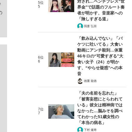
対され…ベンチプレス“世
5位
伊
5
界金”で話題のフルート奏
の
者が明かす、音楽家への
「険しすぎる道」
我妻 弘崇
「飲み込んでない」「バ
ケツに吐いてる」大食い
動画にアンチ殺到…体重
46キロの“可愛すぎる”大
6位
6
食い女子（24）が明か
す、“やらせ疑惑”への本
音
徳重 龍徳
「夫の名前を忘れた」
「被害妄想にとらわれて
いる」彼女は精神病では
7位
なかった…脳みそを調べ
7
てわかった51歳女性の
「本当の病名」
下村 健寿