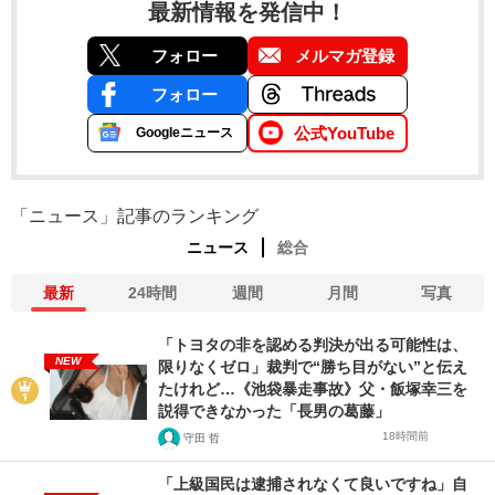
最新情報を発信中！
フォロー
メルマガ登録
フォロー
公式YouTube
Googleニュース
「ニュース」記事のランキング
ニュース
総合
最新
24時間
週間
月間
写真
「トヨタの非を認める判決が出る可能性は、
NEW
限りなくゼロ」裁判で“勝ち目がない”と伝え
たけれど…《池袋暴走事故》父・飯塚幸三を
説得できなかった「長男の葛藤」
18時間前
守田 哲
「上級国民は逮捕されなくて良いですね」自