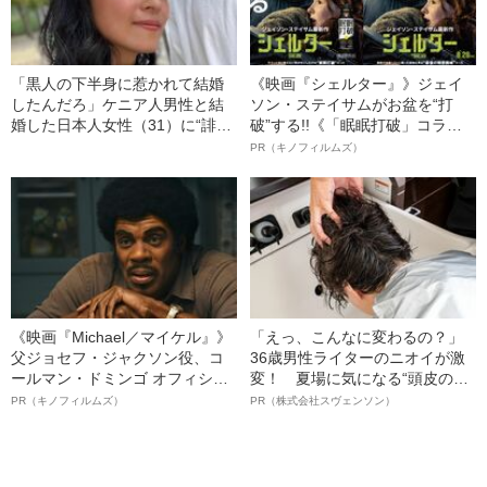
「黒人の下半身に惹かれて結婚
《映画『シェルター』》ジェイ
したんだろ」ケニア人男性と結
ソン・ステイサムがお盆を“打
婚した日本人女性（31）に“誹謗
破”する!!《「眠眠打破」コラ
中傷”殺到…本人が語る、日本で
ボ》
PR（キノフィルムズ）
感じる“外国人差別”のリアル
《映画『Michael／マイケル』》
「えっ、こんなに変わるの？」
父ジョセフ・ジャクソン役、コ
36歳男性ライターのニオイが激
ールマン・ドミンゴ オフィシャ
変！ 夏場に気になる“頭皮のニ
ルインタビュー“観客を魅了した
オイ”や“ベタつき”を解消す
PR（キノフィルムズ）
PR（株式会社スヴェンソン）
名優、複雑な父親像への想いを
る、“ウィッグのスペシャリス
語る”《日本興収70億円突破》
ト”が生み出した徹底ケアとは