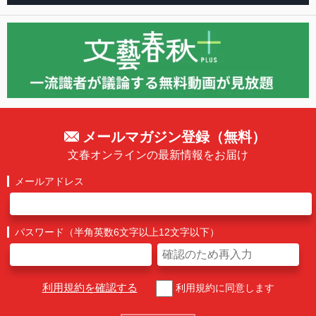
メールマガジン登録（無料）
文春オンラインの最新情報をお届け
メールアドレス
パスワード（半角英数6文字以上12文字以下）
利用規約を確認する
利用規約に同意します