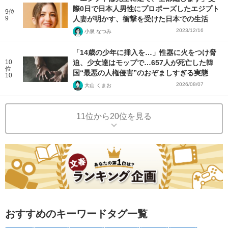
際0日で日本人男性にプロポーズしたエジプト
9位
9
人妻が明かす、衝撃を受けた日本での生活
2023/12/16
小泉 なつみ
「14歳の少年に挿入を…」性器に火をつけ脅
10
迫、少女達はモップで…657人が死亡した韓
位
国“最悪の人権侵害”のおぞましすぎる実態
10
2026/08/07
大山 くまお
11位から20位を見る
おすすめのキーワードタグ一覧