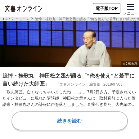
電子版TOP
メニュー
TOP
ニュース
追悼・桂歌丸 神田松之丞が語る「“俺を使え”と若手に言い続けた
追悼・桂歌丸 神田松之丞が語る「“俺を使え”と若手に
言い続けた大師匠」
「文春オンライン」編集部
2018/07/03
「歌丸師匠、亡くなっちゃいましたね……」。7月2日夕方、予定されてい
たインタビューに現れた講談師・神田松之丞さんは、取材直前に入った落
語家・桂歌丸さんの訃報に声を落としました。直接仰ぎ見た、大先輩の背
中とは。思い出を…
続きを読む