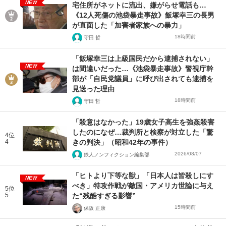
NEW
宅住所がネットに流出、嫌がらせ電話も…
《12人死傷の池袋暴走事故》飯塚幸三の長男
が直面した「加害者家族への暴力」
18時間前
守田 哲
「飯塚幸三は上級国民だから逮捕されない」
NEW
は間違いだった…《池袋暴走事故》警視庁幹
部が「自民党議員」に呼び出されても逮捕を
見送った理由
18時間前
守田 哲
「殺意はなかった」19歳女子高生を強姦殺害
したのになぜ…裁判所と検察が対立した「驚
4位
4
きの判決」（昭和42年の事件）
2026/08/07
鉄人ノンフィクション編集部
「ヒトより下等な獣」「日本人は皆殺しにす
NEW
べき」特攻作戦が敵国・アメリカ世論に与え
5位
5
た“残酷すぎる影響”
15時間前
保阪 正康