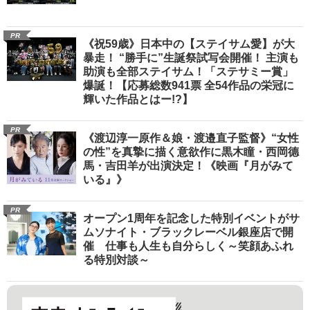
PR
《祝59歳》日本中の【ステイサム愛】が大
暴走！ “勝手に”生誕祭試写会開催！ 主演も
助演も全部ステイサム！「ステサミー賞」
爆誕！【応募総数941票 全54作品の栄冠に
輝いた作品とはー!?】
PR
《渡辺淳一原作＆娘・渡邉直子監督》“女性
の性”を真摯に描く意欲作に黒木瞳・西岡德
馬・吉田羊が出演決定！《映画『月がみて
いる』》
PR
オープン1周年を記念した特別イベントがサ
ムソナイト・ブラックレーベル銀座店で開
催 仕事も人生も自分らしく～笑顔あふれ
る特別対談～