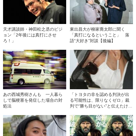
天才講談師・神田松之丞のビジ
東出昌大が柳家喬太郎に聞く
ョン「2年後には真打にさせ
「真打になるということ」 落
ろ！」
語“大好き”対談【後編】
あの西城秀樹さんも 一人暮ら
「トヨタの非を認める判決が出
しで脳梗塞を発症した場合の対
る可能性は、限りなくゼロ」裁
処法
判で“勝ち目がない”と伝えたけれ
ど…《池袋暴走事故》父・飯塚
幸三を説得できなかった「長男
の葛藤」