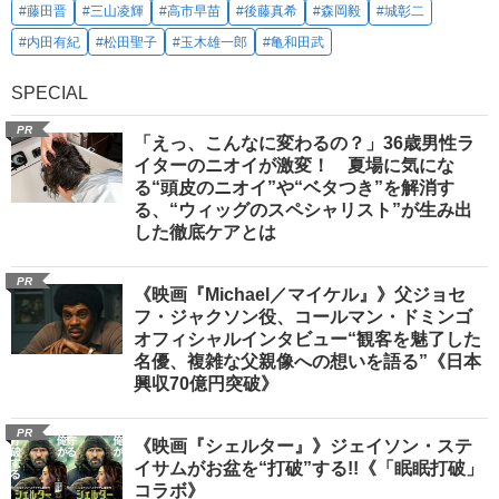
#藤田晋
#三山凌輝
#高市早苗
#後藤真希
#森岡毅
#城彰二
#内田有紀
#松田聖子
#玉木雄一郎
#亀和田武
SPECIAL
PR
「えっ、こんなに変わるの？」36歳男性ラ
イターのニオイが激変！ 夏場に気にな
る“頭皮のニオイ”や“ベタつき”を解消す
る、“ウィッグのスペシャリスト”が生み出
した徹底ケアとは
PR
《映画『Michael／マイケル』》父ジョセ
フ・ジャクソン役、コールマン・ドミンゴ
オフィシャルインタビュー“観客を魅了した
名優、複雑な父親像への想いを語る”《日本
興収70億円突破》
PR
《映画『シェルター』》ジェイソン・ステ
イサムがお盆を“打破”する!!《「眠眠打破」
コラボ》