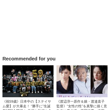
Recommended for you
《祝59歳》日本中の【ステイサ
《渡辺淳一原作＆娘・渡邉直子
ム愛】が大暴走！ “勝手に”生誕
監督》“女性の性”を真摯に描く意