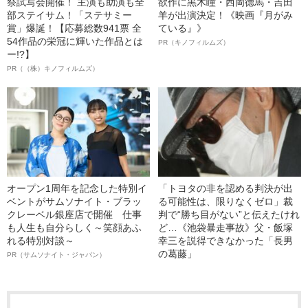
祭試写会開催！ 主演も助演も全
欲作に黒木瞳・西岡德馬・吉田
部ステイサム！「ステサミー
羊が出演決定！《映画『月がみ
賞」爆誕！【応募総数941票 全
ている』》
54作品の栄冠に輝いた作品とは
PR（キノフィルムズ）
ー!?】
PR（（株）キノフィルムズ）
オープン1周年を記念した特別イ
「トヨタの非を認める判決が出
ベントがサムソナイト・ブラッ
る可能性は、限りなくゼロ」裁
クレーベル銀座店で開催 仕事
判で“勝ち目がない”と伝えたけれ
も人生も自分らしく～笑顔あふ
ど…《池袋暴走事故》父・飯塚
れる特別対談～
幸三を説得できなかった「長男
の葛藤」
PR（サムソナイト・ジャパン）