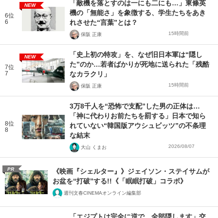
「敵機を落とすのは一にも二にも…」東條英
NEW
機の「無能さ」を象徴する、学生たちをあき
6位
6
れさせた“言葉”とは？
15時間前
保阪 正康
「史上初の特攻」を、なぜ旧日本軍は“隠し
NEW
た”のか…若者ばかりが死地に送られた「残酷
7位
7
なカラクリ」
15時間前
保阪 正康
3万8千人を“恐怖で支配”した男の正体は…
「神に代わりお前たちを罰する」日本で知ら
8位
れていない“韓国版アウシュビッツ”の不条理
8
な結末
2026/08/07
大山 くまお
PR
《映画『シェルター』》ジェイソン・ステイサムが
お盆を“打破”する!!《「眠眠打破」コラボ》
週刊文春CINEMAオンライン編集部
「エジプトは完全に逆で、全部隠します」交