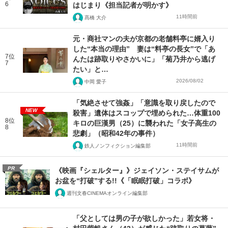
6
はじまり《担当記者が明かす》
11時間前
髙橋 大介
元・商社マンの夫が京都の老舗料亭に婿入り
した“本当の理由” 妻は“料亭の長女”で「あ
7位
んたは跡取りやさかいに」「菊乃井から逃げ
7
たい」と…
2026/08/02
中岡 愛子
「気絶させて強姦」「意識を取り戻したので
NEW
殺害」遺体はスコップで埋められた…体重100
8位
キロの巨漢男（25）に襲われた「女子高生の
8
悲劇」（昭和42年の事件）
11時間前
鉄人ノンフィクション編集部
PR
《映画『シェルター』》ジェイソン・ステイサムが
お盆を“打破”する!!《「眠眠打破」コラボ》
週刊文春CINEMAオンライン編集部
「父としては男の子が欲しかった」若女将・