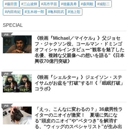
#藤田晋
#三山凌輝
#高市早苗
#後藤真希
#森岡毅
#城彰二
#内田有紀
#玉木雄一郎
#亀和田武
#池上彰
SPECIAL
PR
《映画『Michael／マイケル』》父ジョセ
フ・ジャクソン役、コールマン・ドミンゴ
オフィシャルインタビュー“観客を魅了した
名優、複雑な父親像への想いを語る”《日本
興収70億円突破》
PR
《映画『シェルター』》ジェイソン・ステ
イサムがお盆を“打破”する!!《「眠眠打破」
コラボ》
PR
「えっ、こんなに変わるの？」36歳男性ラ
イターのニオイが激変！ 夏場に気にな
る“頭皮のニオイ”や“ベタつき”を解消す
る、“ウィッグのスペシャリスト”が生み出