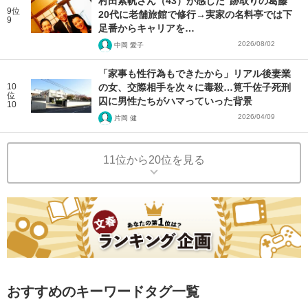
村田紫帆さん（43）が感じた“跡取りの葛藤”
9位
20代に老舗旅館で修行→実家の名料亭では下
9
足番からキャリアを…
2026/08/02
中岡 愛子
「家事も性行為もできたから」リアル後妻業
10
の女、交際相手を次々に毒殺…筧千佐子死刑
位
囚に男性たちがハマっていった背景
10
2026/04/09
片岡 健
11位から20位を見る
おすすめのキーワードタグ一覧