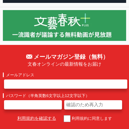
メールマガジン登録（無料）
文春オンラインの最新情報をお届け
メールアドレス
パスワード（半角英数6文字以上12文字以下）
利用規約を確認する
利用規約に同意します