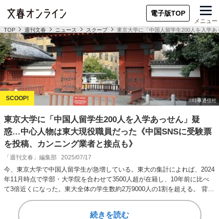
電子版TOP
メニュー
TOP
週刊文春
ニュース
スクープ
東京大学に「中国人留学生200人を入学
東京大学に「中国人留学生200人を入学あっせん」疑
惑…中心人物は東大現役職員だった《中国SNSに受験票
を投稿、カンニング業者と接点も》
「週刊文春」編集部
2025/07/17
今、東京大学で中国人留学生が急増している。東大の集計によれば、2024
年11月時点で学部・大学院を合わせて3500人超が在籍し、10年前に比べ
て3倍近くになった。東大全体の学生数約2万9000人の1割を超える。 背…
続きを読む