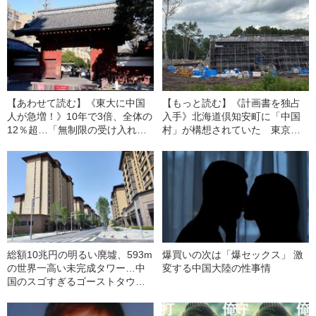
【あわせて読む】《東大に中国
【もっと読む】《計画書を独占
人が急増！》10年で3倍、全体の
入手》北海道倶知安町に「中国
12％超…「無制限の受け入れは
村」が構想されていた 東京ド
危ない」東大名誉教授が警鐘を
ーム13個分の土地を買い占め、
鳴らす理由
違法に森林伐採も
総額10兆円の明るい廃墟、593m
爆買いの次は「爆セックス」 激
の世界一高い未完成タワー…中
変する中国大陸の性事情
国のスゴすぎるゴーストタウン
はなぜ爆誕してしまったのか？