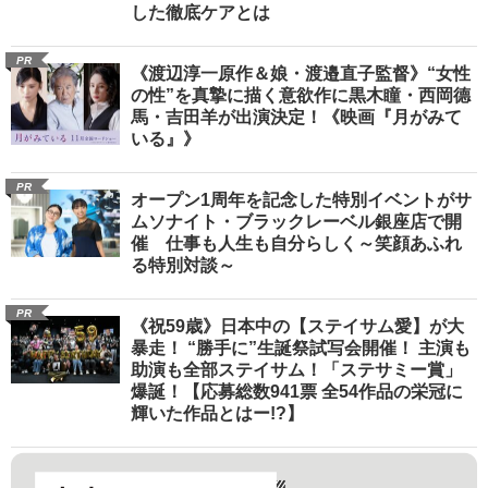
した徹底ケアとは
PR
《渡辺淳一原作＆娘・渡邉直子監督》“女性
の性”を真摯に描く意欲作に黒木瞳・西岡德
馬・吉田羊が出演決定！《映画『月がみて
いる』》
PR
オープン1周年を記念した特別イベントがサ
ムソナイト・ブラックレーベル銀座店で開
催 仕事も人生も自分らしく～笑顔あふれ
る特別対談～
PR
《祝59歳》日本中の【ステイサム愛】が大
暴走！ “勝手に”生誕祭試写会開催！ 主演も
助演も全部ステイサム！「ステサミー賞」
爆誕！【応募総数941票 全54作品の栄冠に
輝いた作品とはー!?】