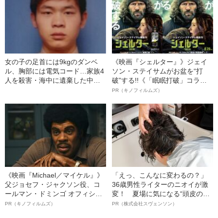
女の子の足首には9kgのダンベ
《映画『シェルター』》ジェイ
ル、胸部には電気コード…家族4
ソン・ステイサムがお盆を“打
人を殺害・海中に遺棄した中国
破”する!!《「眠眠打破」コラ
人元死刑囚（40）の死刑執行日
ボ》
PR（キノフィルムズ）
《映画『Michael／マイケル』》
「えっ、こんなに変わるの？」
父ジョセフ・ジャクソン役、コ
36歳男性ライターのニオイが激
ールマン・ドミンゴ オフィシャ
変！ 夏場に気になる“頭皮のニ
ルインタビュー“観客を魅了した
オイ”や“ベタつき”を解消す
PR（キノフィルムズ）
PR（株式会社スヴェンソン）
名優、複雑な父親像への想いを
る、“ウィッグのスペシャリス