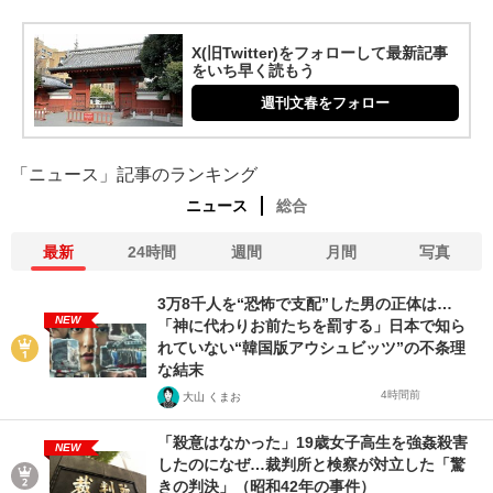
X(旧Twitter)をフォローして最新記事
をいち早く読もう
週刊文春をフォロー
「ニュース」記事のランキング
ニュース
総合
最新
24時間
週間
月間
写真
3万8千人を“恐怖で支配”した男の正体は…
NEW
「神に代わりお前たちを罰する」日本で知ら
れていない“韓国版アウシュビッツ”の不条理
な結末
4時間前
大山 くまお
「殺意はなかった」19歳女子高生を強姦殺害
NEW
したのになぜ…裁判所と検察が対立した「驚
きの判決」（昭和42年の事件）