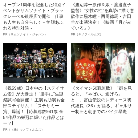
オープン1周年を記念した特別イ
《渡辺淳一原作＆娘・渡邉直子
ベントがサムソナイト・ブラッ
監督》“女性の性”を真摯に描く意
クレーベル銀座店で開催 仕事
欲作に黒木瞳・西岡德馬・吉田
も人生も自分らしく～笑顔あふ
羊が出演決定！《映画『月がみ
れる特別対談～
ている』》
PR（サムソナイト・ジャパン）
PR（キノフィルムズ）
《祝59歳》日本中の【ステイサ
《タイマン50戦無敗》「顔を見
ム愛】が大暴走！ “勝手に”生誕
ると、『やばい。逃げろ』
祭試写会開催！ 主演も助演も全
と…」富山伝説のレディース初
部ステイサム！「ステサミー
代総長（36）が語る、ギャルサ
賞」爆誕！【応募総数941票 全
ー制圧と朝までのバイク暴走
54作品の栄冠に輝いた作品とは
ー!?】
PR（（株）キノフィルムズ）