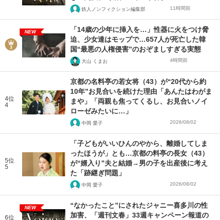
11時間前
鉄人ノンフィクション編集部
「14歳の少年に挿入を…」性器に火をつけ脅
NEW
迫、少女達はモップで…657人が死亡した韓
国“最悪の人権侵害”のおぞましすぎる実態
4時間前
大山 くまお
京都の名料亭の若女将（43）が“20代から約
10年”お見合いを続けた理由「あんたはわがま
4位
まや」「両親も焦ってくるし、お見合いノイ
4
ローゼみたいに…」
2026/08/02
中岡 愛子
「子どもがいいひんのやから、離婚してしま
ったほうが」とも…京都の料亭の長女（43）
5位
が“婿入り”夫と結婚→男の子を出産後に考え
5
た「跡継ぎ問題」
2026/08/02
中岡 愛子
“なかったこと”にされたジャニー喜多川の性
NEW
加害、「週刊文春」33週キャンペーン報道の
6位