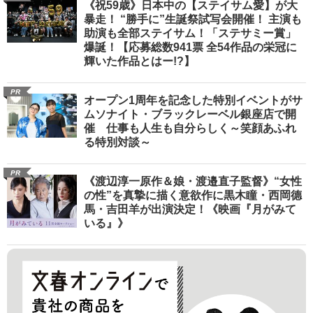
《祝59歳》日本中の【ステイサム愛】が大
暴走！ “勝手に”生誕祭試写会開催！ 主演も
助演も全部ステイサム！「ステサミー賞」
爆誕！【応募総数941票 全54作品の栄冠に
輝いた作品とはー!?】
PR
オープン1周年を記念した特別イベントがサ
ムソナイト・ブラックレーベル銀座店で開
催 仕事も人生も自分らしく～笑顔あふれ
る特別対談～
PR
《渡辺淳一原作＆娘・渡邉直子監督》“女性
の性”を真摯に描く意欲作に黒木瞳・西岡德
馬・吉田羊が出演決定！《映画『月がみて
いる』》