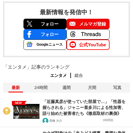
最新情報を発信中！
フォロー
メルマガ登録
フォロー
公式YouTube
Googleニュース
「エンタメ」記事のランキング
エンタメ
総合
最新
24時間
週間
月間
写真
「近藤真彦が使っていた部屋で…」「性器を
NEW
握らされる」ジャニー喜多川による性加害、
語り始めた被害者たち《徹底取材の裏側》
3時間前
髙橋 大介