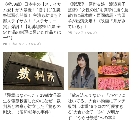
《祝59歳》日本中の【ステイサ
《渡辺淳一原作＆娘・渡邉直子
ム愛】が大暴走！ “勝手に”生誕
監督》“女性の性”を真摯に描く意
祭試写会開催！ 主演も助演も全
欲作に黒木瞳・西岡德馬・吉田
部ステイサム！「ステサミー
羊が出演決定！《映画『月がみ
賞」爆誕！【応募総数941票 全
ている』》
54作品の栄冠に輝いた作品とは
PR（キノフィルムズ）
ー!?】
PR（（株）キノフィルムズ）
「殺意はなかった」19歳女子高
「飲み込んでない」「バケツに
生を強姦殺害したのになぜ…裁
吐いてる」大食い動画にアンチ
判所と検察が対立した「驚きの
殺到…体重46キロの“可愛すぎ
判決」（昭和42年の事件）
る”大食い女子（24）が明か
す、“やらせ疑惑”への本音