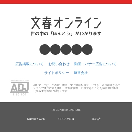
広告掲載について
お問い合わせ
動画・バナー広告について
サイトポリシー
運営会社
ABJマークは、この電子書店・電子書籍配信サービスが、著作権者からコ
ンテンツ使用許諾を得た正規版配信サービスであることを示す登録商標
（登録番号6091713号）です。
(c) Bungeishunju Ltd.
Number Web
CREA WEB
本の話