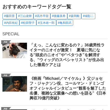
おすすめのキーワードタグ一覧
#藤田晋
#三山凌輝
#高市早苗
#後藤真希
#森岡毅
#城彰二
#内田有紀
#松田聖子
#玉木雄一郎
#亀和田武
SPECIAL
PR
「えっ、こんなに変わるの？」36歳男性ラ
イターのニオイが激変！ 夏場に気にな
る“頭皮のニオイ”や“ベタつき”を解消す
る、“ウィッグのスペシャリスト”が生み出
した徹底ケアとは
PR
《映画『Michael／マイケル』》父ジョセ
フ・ジャクソン役、コールマン・ドミンゴ
オフィシャルインタビュー“観客を魅了した
名優、複雑な父親像への想いを語る”《日本
興収70億円突破》
PR