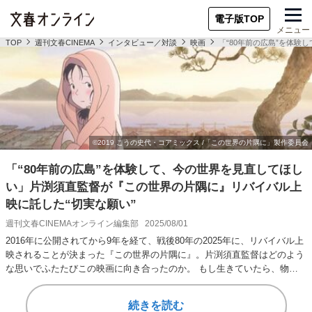
電子版TOP
メニュー
TOP
週刊文春CINEMA
インタビュー／対談
映画
「“80年前の広島”を体
「“80年前の広島”を体験して、今の世界を見直してほし
い」片渕須直監督が『この世界の片隅に』リバイバル上
映に託した“切実な願い”
週刊文春CINEMAオンライン編集部
2025/08/01
2016年に公開されてから9年を経て、戦後80年の2025年に、リバイバル上
映されることが決まった『この世界の片隅に』。片渕須直監督はどのよう
な思いでふたたびこの映画に向き合ったのか。 もし生きていたら、物語
の主人…
続きを読む