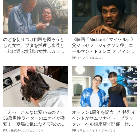
のどを切りつけ自殺を図ろうと
《映画『Michael／マイケル』》
した女性、ブタを捕獲し米兵と
父ジョセフ・ジャクソン役、コ
一緒に運ぶ笑顔の女性…カラー
ールマン・ドミンゴ オフィシャ
化写真でよみがえる“1945年の沖
ルインタビュー“観客を魅了した
PR（キノフィルムズ）
縄に生きた人々”
名優、複雑な父親像への想いを
語る”《日本興収70億円突破》
「えっ、こんなに変わるの？」
オープン1周年を記念した特別イ
36歳男性ライターのニオイが激
ベントがサムソナイト・ブラッ
変！ 夏場に気になる“頭皮のニ
クレーベル銀座店で開催 仕事
オイ”や“ベタつき”を解消す
も人生も自分らしく～笑顔あふ
PR（株式会社スヴェンソン）
PR（サムソナイト・ジャパン）
る、“ウィッグのスペシャリス
れる特別対談～