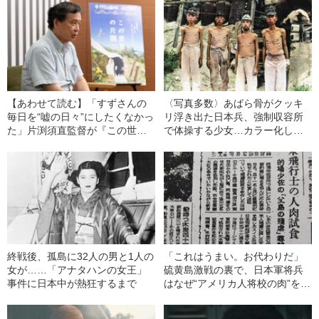
【あわせて読む】「すずさんの
〈写真多数〉あばら骨がクッキ
毎日を“嘘の日々”にしたくなかっ
リ浮き出た日本兵、強制収容所
た」片渕須直監督が『この世界
で体操する少女…カラー化した
の片隅に』で追い求めた“80年前
写真で振り返る“戦時下のリアル”
の広島”のリアルとは
終戦後、孤島に32人の男と1人の
「これはうまい。お代わりだ」
女が……「アナタハンの女王」
硫黄島激戦の裏で、日本軍将兵
事件に日本中が熱狂するまで
はなぜ“アメリカ人将校の肉”を食
べてしまったのか