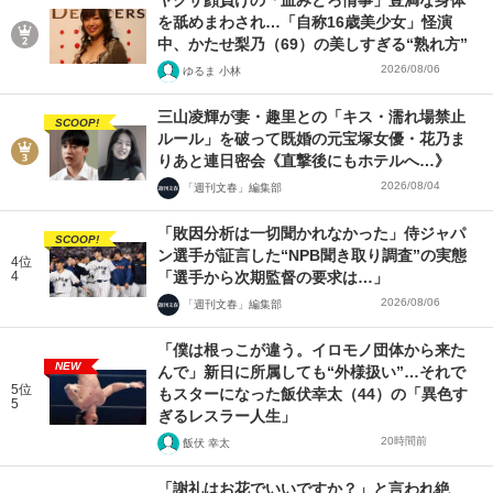
ヤクザ顔負けの「血みどろ情事」豊満な身体
を舐めまわされ…「自称16歳美少女」怪演
中、かたせ梨乃（69）の美しすぎる“熟れ方”
2026/08/06
ゆるま 小林
三山凌輝が妻・趣里との「キス・濡れ場禁止
SCOOP!
ルール」を破って既婚の元宝塚女優・花乃ま
りあと連日密会《直撃後にもホテルへ…》
2026/08/04
「週刊文春」編集部
「敗因分析は一切聞かれなかった」侍ジャパ
SCOOP!
ン選手が証言した“NPB聞き取り調査”の実態
4位
4
「選手から次期監督の要求は…」
2026/08/06
「週刊文春」編集部
「僕は根っこが違う。イロモノ団体から来た
NEW
んで」新日に所属しても“外様扱い”…それで
5位
もスターになった飯伏幸太（44）の「異色す
5
ぎるレスラー人生」
20時間前
飯伏 幸太
「謝礼はお花でいいですか？」と言われ絶