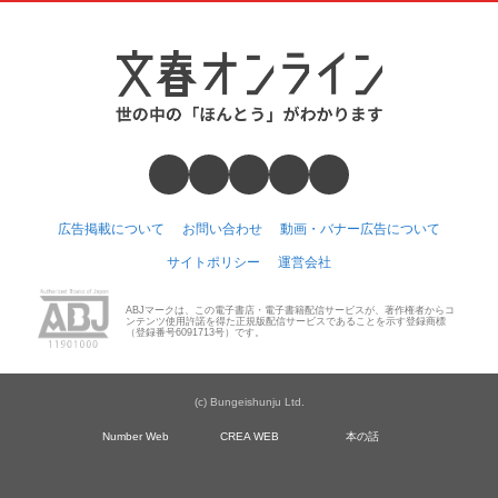
広告掲載について
お問い合わせ
動画・バナー広告について
サイトポリシー
運営会社
ABJマークは、この電子書店・電子書籍配信サービスが、著作権者からコ
ンテンツ使用許諾を得た正規版配信サービスであることを示す登録商標
（登録番号6091713号）です。
(c) Bungeishunju Ltd.
Number Web
CREA WEB
本の話