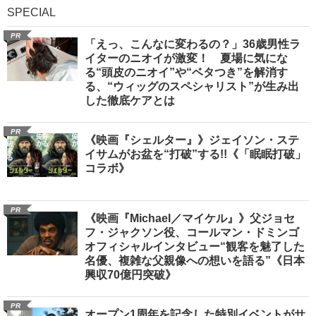
SPECIAL
PR
「えっ、こんなに変わるの？」36歳男性ラ
イターのニオイが激変！ 夏場に気にな
る“頭皮のニオイ”や“ベタつき”を解消す
る、“ウィッグのスペシャリスト”が生み出
した徹底ケアとは
PR
《映画『シェルター』》ジェイソン・ステ
イサムがお盆を“打破”する!!《「眠眠打破」
コラボ》
PR
《映画『Michael／マイケル』》父ジョセ
フ・ジャクソン役、コールマン・ドミンゴ
オフィシャルインタビュー“観客を魅了した
名優、複雑な父親像への想いを語る”《日本
興収70億円突破》
PR
オープン1周年を記念した特別イベントがサ