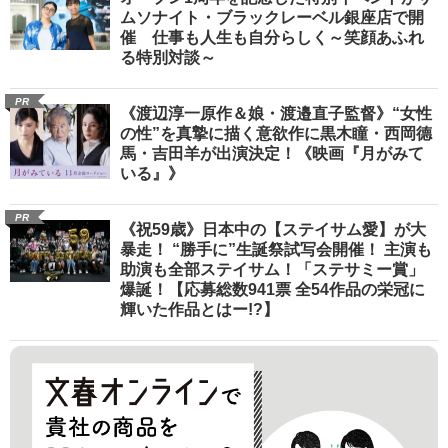
ムソナイト・ブラックレーベル銀座店で開
催 仕事も人生も自分らしく～笑顔あふれ
る特別対談～
PR
《渡辺淳一原作＆娘・渡邉直子監督》“女性
の性”を真摯に描く意欲作に黒木瞳・西岡德
馬・吉田羊が出演決定！《映画『月がみて
いる』》
PR
《祝59歳》日本中の【ステイサム愛】が大
暴走！ “勝手に”生誕祭試写会開催！ 主演も
助演も全部ステイサム！「ステサミー賞」
爆誕！【応募総数941票 全54作品の栄冠に
輝いた作品とはー!?】