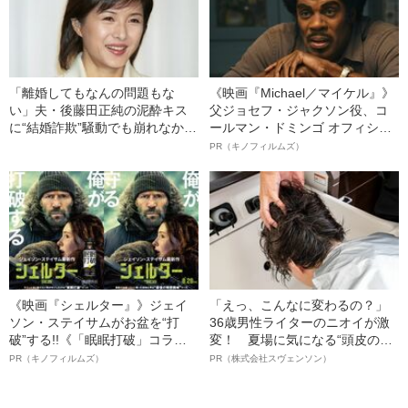
「離婚してもなんの問題もな
《映画『Michael／マイケル』》
い」夫・後藤田正純の泥酔キス
父ジョセフ・ジャクソン役、コ
に“結婚詐欺”騒動でも崩れなかっ
ールマン・ドミンゴ オフィシャ
た水野真紀（54）の“きれいな人
ルインタビュー“観客を魅了した
PR（キノフィルムズ）
生”
名優、複雑な父親像への想いを
語る”《日本興収70億円突破》
《映画『シェルター』》ジェイ
「えっ、こんなに変わるの？」
ソン・ステイサムがお盆を“打
36歳男性ライターのニオイが激
破”する!!《「眠眠打破」コラ
変！ 夏場に気になる“頭皮のニ
ボ》
オイ”や“ベタつき”を解消す
PR（キノフィルムズ）
PR（株式会社スヴェンソン）
る、“ウィッグのスペシャリス
ト”が生み出した徹底ケアとは