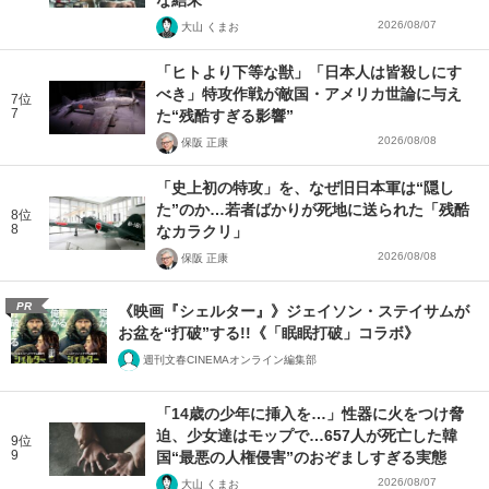
2026/08/07
大山 くまお
「ヒトより下等な獣」「日本人は皆殺しにす
べき」特攻作戦が敵国・アメリカ世論に与え
7位
7
た“残酷すぎる影響”
2026/08/08
保阪 正康
「史上初の特攻」を、なぜ旧日本軍は“隠し
た”のか…若者ばかりが死地に送られた「残酷
8位
8
なカラクリ」
2026/08/08
保阪 正康
PR
《映画『シェルター』》ジェイソン・ステイサムが
お盆を“打破”する!!《「眠眠打破」コラボ》
週刊文春CINEMAオンライン編集部
「14歳の少年に挿入を…」性器に火をつけ脅
迫、少女達はモップで…657人が死亡した韓
9位
9
国“最悪の人権侵害”のおぞましすぎる実態
2026/08/07
大山 くまお