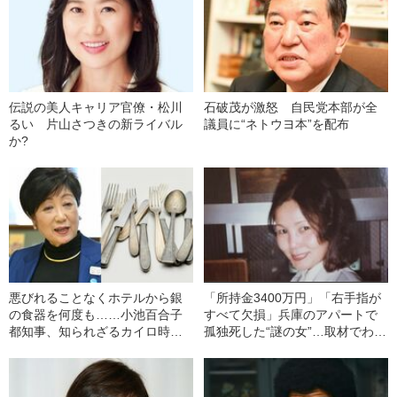
伝説の美人キャリア官僚・松川
石破茂が激怒 自民党本部が全
るい 片山さつきの新ライバル
議員に“ネトウヨ本”を配布
か?
悪びれることなくホテルから銀
「所持金3400万円」「右手指が
の食器を何度も……小池百合子
すべて欠損」兵庫のアパートで
都知事、知られざるカイロ時代
孤独死した“謎の女”…取材でわか
の素顔
った身元不明女性の“正体”とは