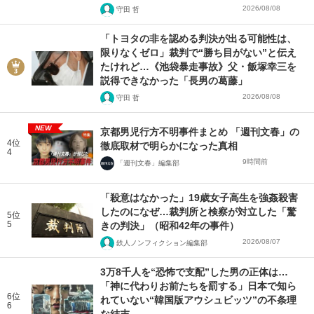
2026/08/08
守田 哲
「トヨタの非を認める判決が出る可能性は、
限りなくゼロ」裁判で“勝ち目がない”と伝え
たけれど…《池袋暴走事故》父・飯塚幸三を
説得できなかった「長男の葛藤」
2026/08/08
守田 哲
NEW
京都男児行方不明事件まとめ 「週刊文春」の
4位
徹底取材で明らかになった真相
4
9時間前
「週刊文春」編集部
「殺意はなかった」19歳女子高生を強姦殺害
したのになぜ…裁判所と検察が対立した「驚
5位
5
きの判決」（昭和42年の事件）
2026/08/07
鉄人ノンフィクション編集部
3万8千人を“恐怖で支配”した男の正体は…
「神に代わりお前たちを罰する」日本で知ら
6位
れていない“韓国版アウシュビッツ”の不条理
6
な結末