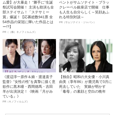
ム愛】が大暴走！ “勝手に”生誕
ベントがサムソナイト・ブラッ
祭試写会開催！ 主演も助演も全
クレーベル銀座店で開催 仕事
部ステイサム！「ステサミー
も人生も自分らしく～笑顔あふ
賞」爆誕！【応募総数941票 全
れる特別対談～
54作品の栄冠に輝いた作品とは
PR（サムソナイト・ジャパン）
ー!?】
PR（（株）キノフィルムズ）
《渡辺淳一原作＆娘・渡邉直子
【独自】昭和の大女優・小川真
監督》“女性の性”を真摯に描く意
由美（享年86）が鹿児島で3月に
欲作に黒木瞳・西岡德馬・吉田
死去していた 実娘が明かす
羊が出演決定！《映画『月がみ
「毒母」の素顔と空白の晩年
ている』》
PR（キノフィルムズ）