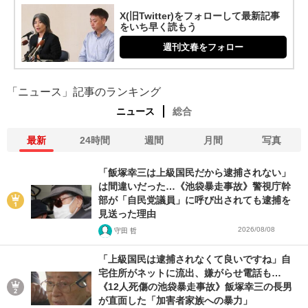
X(旧Twitter)をフォローして最新記事
をいち早く読もう
週刊文春をフォロー
「ニュース」記事のランキング
ニュース
総合
最新
24時間
週間
月間
写真
「飯塚幸三は上級国民だから逮捕されない」
は間違いだった…《池袋暴走事故》警視庁幹
部が「自民党議員」に呼び出されても逮捕を
見送った理由
2026/08/08
守田 哲
「上級国民は逮捕されなくて良いですね」自
宅住所がネットに流出、嫌がらせ電話も…
《12人死傷の池袋暴走事故》飯塚幸三の長男
が直面した「加害者家族への暴力」