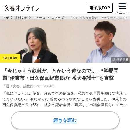
電子版TOP
メニュー
TOP
週刊文春
ニュース
スクープ
「今じゃもう奴隷だ、とかいう仲なので…」
「今じゃもう奴隷だ、とかいう仲なので…」“学歴問
題”伊東市・田久保眞紀市長の“番犬弁護士”を直撃
「週刊文春」編集部
2025/08/06
「私に与えられた使命、改めてその使命を、私の全身全霊を傾けて実現し
てまいりたい」 涙ながらに“辞めるのをやめた”ことを表明した、伊東市の
田久保眞紀市長（55）。彼女の記者会見に同席し、市議会議長らにチラ見
せした卒業証…
続きを読む