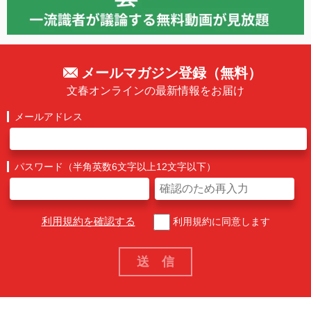
メールマガジン登録（無料）
文春オンラインの最新情報をお届け
メールアドレス
パスワード（半角英数6文字以上12文字以下）
利用規約を確認する
利用規約に同意します