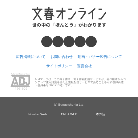
広告掲載について
お問い合わせ
動画・バナー広告について
サイトポリシー
運営会社
ABJマークは、この電子書店・電子書籍配信サービスが、著作権者からコ
ンテンツ使用許諾を得た正規版配信サービスであることを示す登録商標
（登録番号6091713号）です。
(c) Bungeishunju Ltd.
Number Web
CREA WEB
本の話