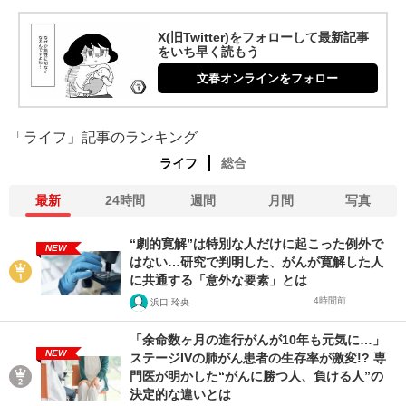
X(旧Twitter)をフォローして最新記事
をいち早く読もう
文春オンラインをフォロー
「ライフ」記事のランキング
ライフ
総合
最新
24時間
週間
月間
写真
“劇的寛解”は特別な人だけに起こった例外で
NEW
はない…研究で判明した、がんが寛解した人
に共通する「意外な要素」とは
4時間前
浜口 玲央
「余命数ヶ月の進行がんが10年も元気に…」
NEW
ステージIVの肺がん患者の生存率が激変!? 専
門医が明かした“がんに勝つ人、負ける人”の
決定的な違いとは