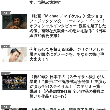
す、“逆転の戦術”
PR
《映画『Michael／マイケル』》父ジョセ
フ・ジャクソン役、コールマン・ドミンゴ
オフィシャルインタビュー“観客を魅了した
名優、複雑な父親像への想いを語る”《日本
興収70億円突破》
PR
今年も40℃を超える猛暑。ジリジリとした
暑さが頭皮にダメージを。あなたの抜け毛
大丈夫！？
PR
《祝59歳》日本中の【ステイサム愛】が大
暴走！ “勝手に”生誕祭試写会開催！ 主演も
助演も全部ステイサム！「ステサミー賞」
爆誕！【応募総数941票 全54作品の栄冠に
輝いた作品とはー!?】
PR