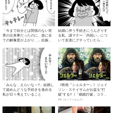
「今まで自分とは関係のない世
結婚に伴う手続きにうんざりす
界の出来事だったのに、急に全
る私。謎マナー「内祝い」につ
ての解像度が上がり…」妊娠し
いて友達にグチっていたら…
て変わったこと
「みんな…えらいな～!!」結婚し
《映画『シェルター』》ジェイ
て超めんどうな手続きを進める
ソン・ステイサムがお盆を“打
私が日々考えていること
破”する!!《「眠眠打破」コラ
ボ》
PR（キノフィルムズ）