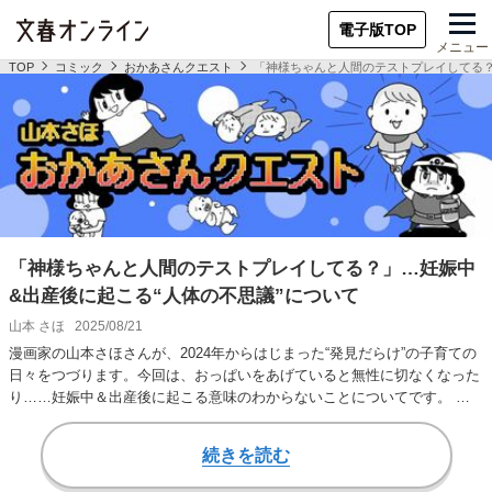
電子版TOP
メニュー
TOP
コミック
おかあさんクエスト
「神様ちゃんと人間のテストプレイしてる？
「神様ちゃんと人間のテストプレイしてる？」…妊娠中
&出産後に起こる“人体の不思議”について
山本 さほ
2025/08/21
漫画家の山本さほさんが、2024年からはじまった“発見だらけ”の子育ての
日々をつづります。今回は、おっぱいをあげていると無性に切なくなった
り……妊娠中＆出産後に起こる意味のわからないことについてです。 次
回は9月4…
続きを読む