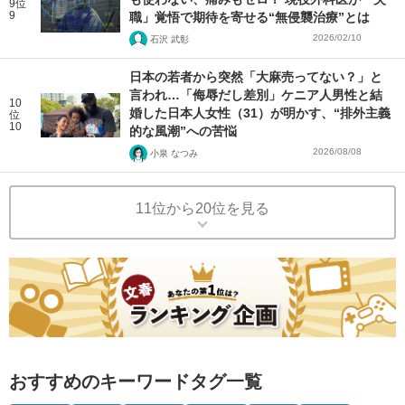
9位
9
職」覚悟で期待を寄せる“無侵襲治療”とは
2026/02/10
石沢 武彰
日本の若者から突然「大麻売ってない？」と
言われ…「侮辱だし差別」ケニア人男性と結
10
婚した日本人女性（31）が明かす、“排外主義
位
10
的な風潮”への苦悩
2026/08/08
小泉 なつみ
11位から20位を見る
おすすめのキーワードタグ一覧